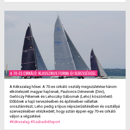
A 70-ES CIRKÁLÓ: KLASSZIKUS FORMA ÚJ SEBESSÉGGEL
A Kékszalag hősei: A 70-es cirkáló osztály megszületése három
elkötelezett magyar hajósnak, Paulovics Dénesnek (Dini),
Gerlóczy Péternek és Lehoczky Gábornak (Leho) köszönhető.
Előbbiek a hajó tervezésében és építésében vállaltak
oroszlánrészt, Leho pedig a típus népszerűsítésében és osztállyá
szervezésében vitézkedett, hogy aztán éppen egy 70-es cirkáló
váljon a végzetévé.
#Kékszalag
#Szabadidősport