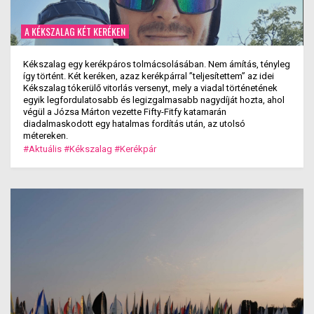
A KÉKSZALAG KÉT KERÉKEN
Kékszalag egy kerékpáros tolmácsolásában. Nem ámítás, tényleg
így történt. Két keréken, azaz kerékpárral ”teljesítettem” az idei
Kékszalag tókerülő vitorlás versenyt, mely a viadal történetének
egyik legfordulatosabb és legizgalmasabb nagydíját hozta, ahol
végül a Józsa Márton vezette Fifty-Fitfy katamarán
diadalmaskodott egy hatalmas fordítás után, az utolsó
métereken.
#Aktuális
#Kékszalag
#Kerékpár