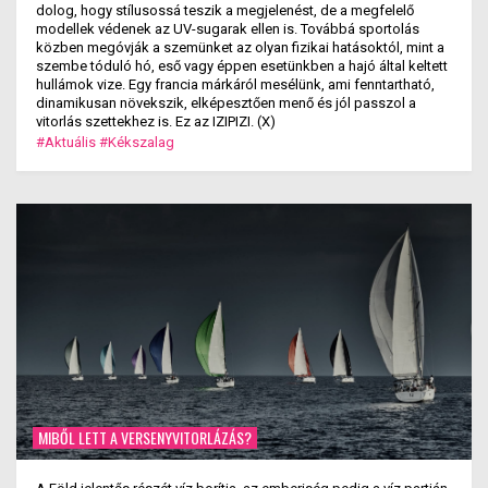
dolog, hogy stílusossá teszik a megjelenést, de a megfelelő
modellek védenek az UV-sugarak ellen is. Továbbá sportolás
közben megóvják a szemünket az olyan fizikai hatásoktól, mint a
szembe tóduló hó, eső vagy éppen esetünkben a hajó által keltett
hullámok vize. Egy francia márkáról mesélünk, ami fenntartható,
dinamikusan növekszik, elképesztően menő és jól passzol a
vitorlás szettekhez is. Ez az IZIPIZI. (X)
#Aktuális
#Kékszalag
MIBŐL LETT A VERSENYVITORLÁZÁS?