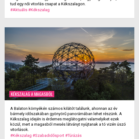
tud egy női vitorlás csapat a Kékszalagon.
#Aktuális
#Kékszalag
KÉKSZALAG A MAGASBÓL
A Balaton környékén számos kilátót találunk, ahonnan az év
bármely időszakában gyönyörű panorámában lehet részünk. A
Kékszalag idején is érdemes meglátogatni valamelyiket ezek
közül, mert a magasból mesés látványt nyújtanak a tó vizén úszó
vitorlások.
#Kékszalag
#Szabadidősport
#Túrázás