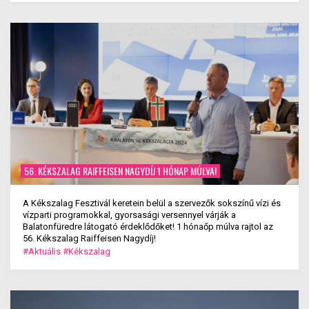
56. KÉKSZALAG RAIFFEISEN NAGYDÍJ 1 HÓNAP MÚLVA!
A Kékszalag Fesztivál keretein belül a szervezők sokszínű vízi és
vízparti programokkal, gyorsasági versennyel várják a
Balatonfüredre látogató érdeklődőket! 1 hónaőp múlva rajtol az
56. Kékszalag Raiffeisen Nagydíj!
#Aktuális
#Kékszalag