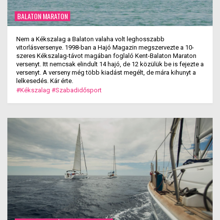
BALATON MARATON
Nem a Kékszalag a Balaton valaha volt leghosszabb
vitorlásversenye. 1998-ban a Hajó Magazin megszervezte a 10-
szeres Kékszalag-távot magában foglaló Kent-Balaton Maraton
versenyt. Itt nemcsak elindult 14 hajó, de 12 közülük be is fejezte a
versenyt. A verseny még több kiadást megélt, de mára kihunyt a
lelkesedés. Kár érte.
#Kékszalag
#Szabadidősport