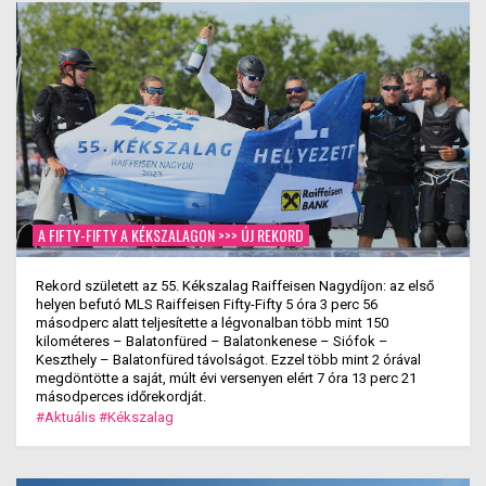
A FIFTY-FIFTY A KÉKSZALAGON >>> ÚJ REKORD
Rekord született az 55. Kékszalag Raiffeisen Nagydíjon: az első
helyen befutó MLS Raiffeisen Fifty-Fifty 5 óra 3 perc 56
másodperc alatt teljesítette a légvonalban több mint 150
kilométeres – Balatonfüred – Balatonkenese – Siófok –
Keszthely – Balatonfüred távolságot. Ezzel több mint 2 órával
megdöntötte a saját, múlt évi versenyen elért 7 óra 13 perc 21
másodperces időrekordját.
#Aktuális
#Kékszalag