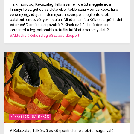
Ha kimondod, Kékszalag, lelki szemeink előtt megjelenik a
Tihanyi-félsziget és az előterében több száz vitorlás képe. Ez a
verseny egy ideje minden nyáron szerepel a legfontosabb
balatoni rendezvények listáján. Minden, amit a Kékszalagról tudni
édemes! De mi is ez igazából? Kinek szól? Hol érdemes
keresned a legfontosabb aktuális infókat a verseny alatt?
#Aktuális
#Kékszalag
#Szabadidősport
KÉKSZALAG-BIZTONSÁG
A Kékszalag-felkészülés központi eleme a biztonságra való