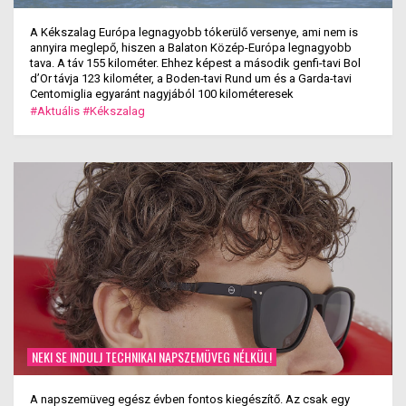
A Kékszalag Európa legnagyobb tókerülő versenye, ami nem is
annyira meglepő, hiszen a Balaton Közép-Európa legnagyobb
tava. A táv 155 kilométer. Ehhez képest a második genfi-tavi Bol
d’Or távja 123 kilométer, a Boden-tavi Rund um és a Garda-tavi
Centomiglia egyaránt nagyjából 100 kilométeresek
#Aktuális
#Kékszalag
NEKI SE INDULJ TECHNIKAI NAPSZEMÜVEG NÉLKÜL!
A napszemüveg egész évben fontos kiegészítő. Az csak egy