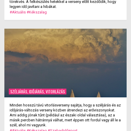
törekvés. A felkészülés hetekkel a verseny előtt kezdődik, hogy
legyen idő javítani a hibákat.
#Aktuális
#Kékszalag
SZÉLJÁRÁS, IDŐJÁRÁS, VITORLÁZÁS
Minden hosszú távú vitorlásverseny sajátja, hogy a széljárás és az
időjárás-változás verseny közben átrendezi az erőviszonyokat.
Ami addig jónak tűnt (például az északi oldal választása), az a
másik percben hátránnyá válhat, mert éppen ott fordul vagy áll le a
szél, ahol mi vagyunk.
#Aktuális
#Kékszalag
#Szabadidősport