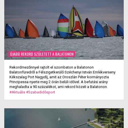
ÚJABB REKORD SZÜLETETT A BALATONON
Rekordmezőnnyel rajtolt el szombaton a Balatonon
Balatonfüredről a Félszigetkerülő Széchenyi István Emlékverseny
Kékszalag Port Nagydíj, amit az Oroszlán Péter kormányozta
Principessa nyerte meg 2 órán belüli idővel. A befutási arány
meghaladta a 90 százalékot, ami rekord közeli a Balatonon.
#Aktuális
#Szabadidősport