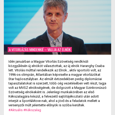
A VITORLÁZÁS MINDENKIÉ – VALLJA AZ ELNÖK
Idén januárban a Magyar Vitorlás Szövetség rendkívüli
közgyűlésén új elnököt választottak, az új elnök Haranghy Csaba
lett. Vitolás múlttal rendelkezik az Elnök , aktív sportoló volt, az
1996-os olimpián, Atlantában képviselte a magyar vitorlázókat
Star hajóosztályban. Az elmúlt évtizedekben pedig diplomáciai
tapasztalatokat is szerzett, több cég vezetésében vett részt, tagja
volt az MVSZ elnökségének, de dolgozott a Magyar Szinkronúszó
Szövetség elnökeként is. Jelenlegi munkakörében az első
Kékszalagjára készül, a felvezető sajtótájékoztató után adott
interjút a Sport&Move-nak, ahol a jövő és a feladatok mellett a
versenyzői múlt jelentette előnyök is szóba kerültek.
#Aktuális
#Kékszalag