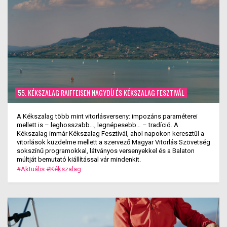
55. KÉKSZALAG RAIFFEISEN NAGYDÍJ ÉS KÉKSZALAG FESZTIVÁL
A Kékszalag több mint vitorlásverseny: impozáns paraméterei
mellett is – leghosszabb…, legnépesebb… – tradíció. A
Kékszalag immár Kékszalag Fesztivál, ahol napokon keresztül a
vitorlások küzdelme mellett a szervező Magyar Vitorlás Szövetség
sokszínű programokkal, látványos versenyekkel és a Balaton
múltját bemutató kiállítással vár mindenkit.
#Aktuális
#Kékszalag