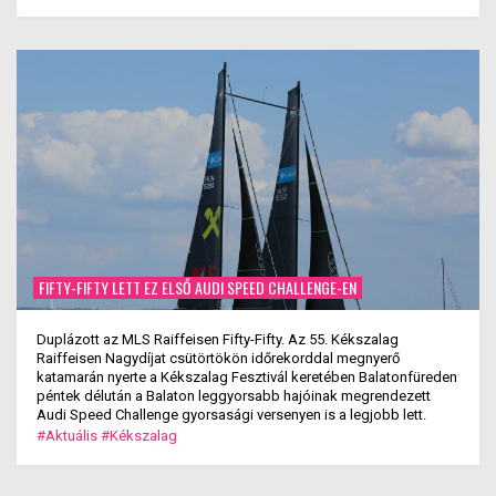
FIFTY-FIFTY LETT EZ ELSŐ AUDI SPEED CHALLENGE-EN
Duplázott az MLS Raiffeisen Fifty-Fifty. Az 55. Kékszalag
Raiffeisen Nagydíjat csütörtökön időrekorddal megnyerő
katamarán nyerte a Kékszalag Fesztivál keretében Balatonfüreden
péntek délután a Balaton leggyorsabb hajóinak megrendezett
Audi Speed Challenge gyorsasági versenyen is a legjobb lett.
#Aktuális
#Kékszalag