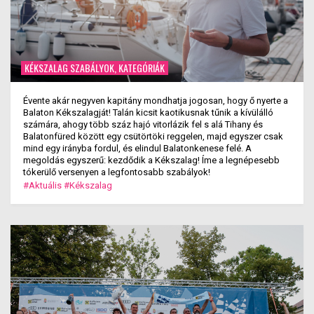
KÉKSZALAG SZABÁLYOK, KATEGÓRIÁK
Évente akár negyven kapitány mondhatja jogosan, hogy ő nyerte a
Balaton Kékszalagját! Talán kicsit kaotikusnak tűnik a kívülálló
számára, ahogy több száz hajó vitorlázik fel s alá Tihany és
Balatonfüred között egy csütörtöki reggelen, majd egyszer csak
mind egy irányba fordul, és elindul Balatonkenese felé. A
megoldás egyszerű: kezdődik a Kékszalag! Íme a legnépesebb
tókerülő versenyen a legfontosabb szabályok!
#Aktuális
#Kékszalag