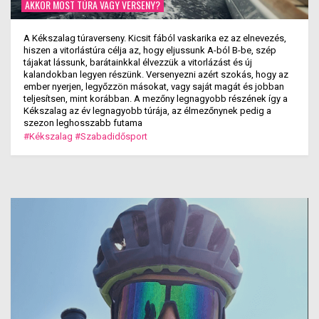
AKKOR MOST TÚRA VAGY VERSENY?
A Kékszalag túraverseny. Kicsit fából vaskarika ez az elnevezés,
hiszen a vitorlástúra célja az, hogy eljussunk A-ból B-be, szép
tájakat lássunk, barátainkkal élvezzük a vitorlázást és új
kalandokban legyen részünk. Versenyezni azért szokás, hogy az
ember nyerjen, legyőzzön másokat, vagy saját magát és jobban
teljesítsen, mint korábban. A mezőny legnagyobb részének így a
Kékszalag az év legnagyobb túrája, az élmezőnynek pedig a
szezon leghosszabb futama
#Kékszalag
#Szabadidősport