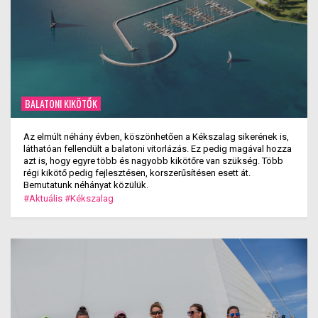
BALATONI KIKÖTŐK
Az elmúlt néhány évben, köszönhetően a Kékszalag sikerének is,
láthatóan fellendült a balatoni vitorlázás. Ez pedig magával hozza
azt is, hogy egyre több és nagyobb kikötőre van szükség. Több
régi kikötő pedig fejlesztésen, korszerűsítésen esett át.
Bemutatunk néhányat közülük.
#Aktuális
#Kékszalag