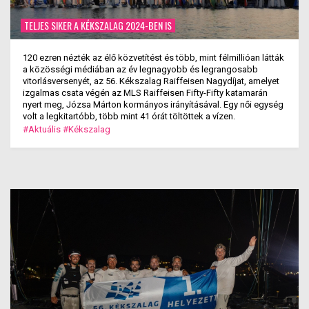
TELJES SIKER A KÉKSZALAG 2024-BEN IS
120 ezren nézték az élő közvetítést és több, mint félmillióan látták
a közösségi médiában az év legnagyobb és legrangosabb
vitorlásversenyét, az 56. Kékszalag Raiffeisen Nagydíjat, amelyet
izgalmas csata végén az MLS Raiffeisen Fifty-Fifty katamarán
nyert meg, Józsa Márton kormányos irányításával. Egy női egység
volt a legkitartóbb, több mint 41 órát töltöttek a vízen.
#Aktuális
#Kékszalag