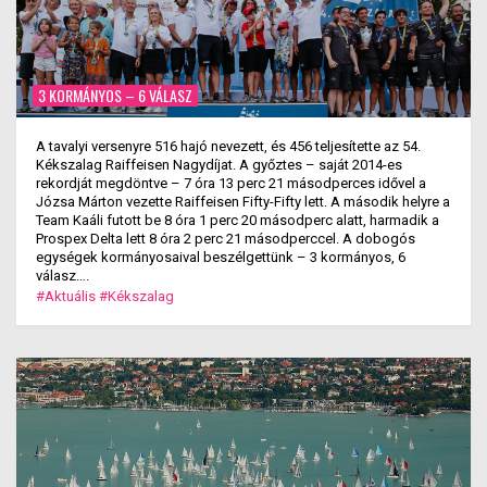
3 KORMÁNYOS – 6 VÁLASZ
A tavalyi versenyre 516 hajó nevezett, és 456 teljesítette az 54.
Kékszalag Raiffeisen Nagydíjat. A győztes – saját 2014-es
rekordját megdöntve – 7 óra 13 perc 21 másodperces idővel a
Józsa Márton vezette Raiffeisen Fifty-Fifty lett. A második helyre a
Team Kaáli futott be 8 óra 1 perc 20 másodperc alatt, harmadik a
Prospex Delta lett 8 óra 2 perc 21 másodperccel. A dobogós
egységek kormányosaival beszélgettünk – 3 kormányos, 6
válasz….
#Aktuális
#Kékszalag