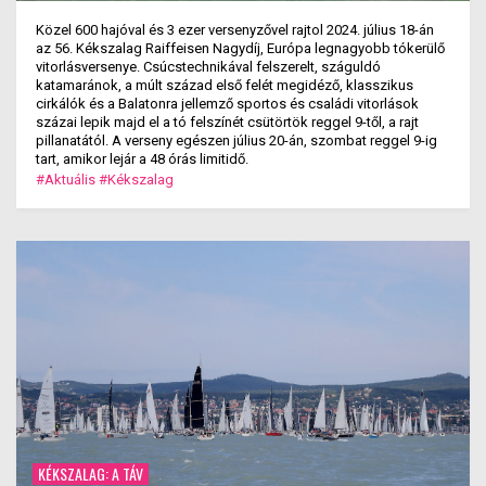
Közel 600 hajóval és 3 ezer versenyzővel rajtol 2024. július 18-án
az 56. Kékszalag Raiffeisen Nagydíj, Európa legnagyobb tókerülő
vitorlásversenye. Csúcstechnikával felszerelt, száguldó
katamaránok, a múlt század első felét megidéző, klasszikus
cirkálók és a Balatonra jellemző sportos és családi vitorlások
százai lepik majd el a tó felszínét csütörtök reggel 9-től, a rajt
pillanatától. A verseny egészen július 20-án, szombat reggel 9-ig
tart, amikor lejár a 48 órás limitidő.
#Aktuális
#Kékszalag
KÉKSZALAG: A TÁV