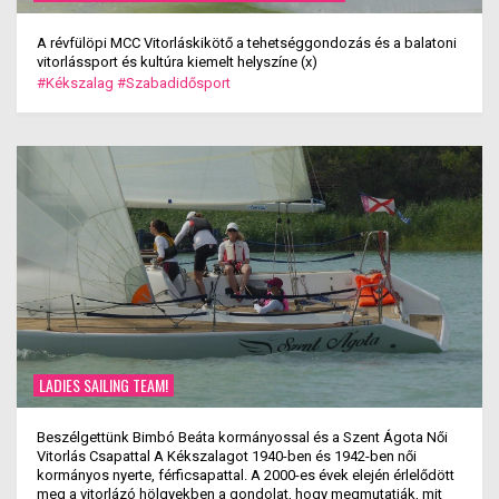
A révfülöpi MCC Vitorláskikötő a tehetséggondozás és a balatoni
vitorlássport és kultúra kiemelt helyszíne (x)
#Kékszalag
#Szabadidősport
LADIES SAILING TEAM!
Beszélgettünk Bimbó Beáta kormányossal és a Szent Ágota Női
Vitorlás Csapattal A Kékszalagot 1940-ben és 1942-ben női
kormányos nyerte, férficsapattal. A 2000-es évek elején érlelődött
meg a vitorlázó hölgyekben a gondolat, hogy megmutatják, mit