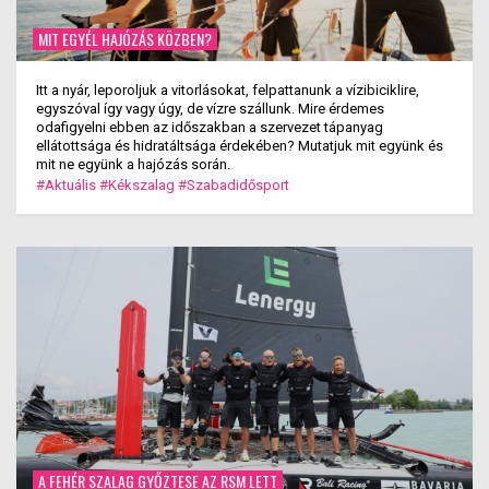
MIT EGYÉL HAJÓZÁS KÖZBEN?
Itt a nyár, leporoljuk a vitorlásokat, felpattanunk a vízibiciklire,
egyszóval így vagy úgy, de vízre szállunk. Mire érdemes
odafigyelni ebben az időszakban a szervezet tápanyag
ellátottsága és hidratáltsága érdekében? Mutatjuk mit együnk és
mit ne együnk a hajózás során.
#Aktuális
#Kékszalag
#Szabadidősport
A FEHÉR SZALAG GYŐZTESE AZ RSM LETT