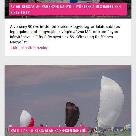
AZ 56. KÉKSZALAG RAIFFEISEN NAGYDÍJ GYŐZTESE A MLS RAIFFEISEN
FIFTY-FIFTY
A verseny 90 éve íródó történetének egyik legfordulatosabb és
legizgalmasabb nagydíjának végén Józsa Márton kormányos
irányításával a Fifty-Fifty nyerte az 56. Kékszalag Raiffeisen
Nagydíjat.
#Aktuális
#Kékszalag
RAJTOL AZ 56. KÉKSZALAG RAIFFEISEN NAGYDÍJ