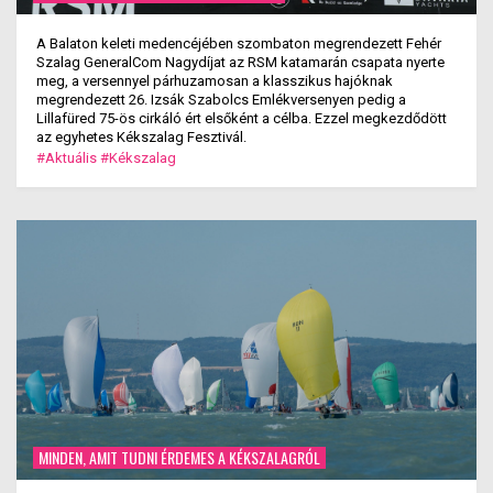
A Balaton keleti medencéjében szombaton megrendezett Fehér
Szalag GeneralCom Nagydíjat az RSM katamarán csapata nyerte
meg, a versennyel párhuzamosan a klasszikus hajóknak
megrendezett 26. Izsák Szabolcs Emlékversenyen pedig a
Lillafüred 75-ös cirkáló ért elsőként a célba. Ezzel megkezdődött
az egyhetes Kékszalag Fesztivál.
#Aktuális
#Kékszalag
MINDEN, AMIT TUDNI ÉRDEMES A KÉKSZALAGRÓL