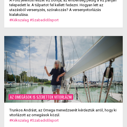
A Föld jelentős részét víz borítja, az emberiség pedig a víz partján
telepedett le. A túlpartot fel kellett fedezni. Hogyan lett az
utazásból versenyzés, szórakozás? A versenyvitorlázás
kialakulása.
#Kékszalag
#Szabadidősport
AZ OMEGÁSOK IS SZERETTEK VITORLÁZNI
Trunkos Andrást, az Omega menedzserét kérdeztük arról, hogy ki
vitorlázott az omegások közül.
#Kékszalag
#Szabadidősport