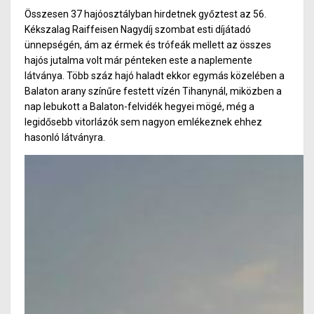
Összesen 37 hajóosztályban hirdetnek győztest az 56.
Kékszalag Raiffeisen Nagydíj szombat esti díjátadó
ünnepségén, ám az érmek és trófeák mellett az összes
hajós jutalma volt már pénteken este a naplemente
látványa. Több száz hajó haladt ekkor egymás közelében a
Balaton arany színűre festett vízén Tihanynál, miközben a
nap lebukott a Balaton-felvidék hegyei mögé, még a
legidősebb vitorlázók sem nagyon emlékeznek ehhez
hasonló látványra.