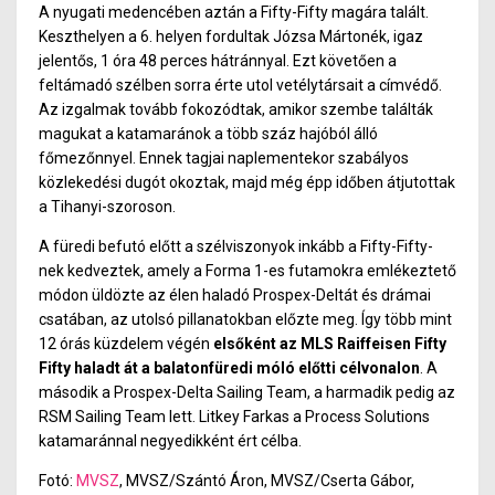
A nyugati medencében aztán a Fifty-Fifty magára talált.
Keszthelyen a 6. helyen fordultak Józsa Mártonék, igaz
jelentős, 1 óra 48 perces hátránnyal. Ezt követően a
feltámadó szélben sorra érte utol vetélytársait a címvédő.
Az izgalmak tovább fokozódtak, amikor szembe találták
magukat a katamaránok a több száz hajóból álló
főmezőnnyel. Ennek tagjai naplementekor szabályos
közlekedési dugót okoztak, majd még épp időben átjutottak
a Tihanyi-szoroson.
A füredi befutó előtt a szélviszonyok inkább a Fifty-Fifty-
nek kedveztek, amely a Forma 1-es futamokra emlékeztető
módon üldözte az élen haladó Prospex-Deltát és drámai
csatában, az utolsó pillanatokban előzte meg. Így több mint
12 órás küzdelem végén
elsőként az MLS Raiffeisen Fifty
Fifty haladt át a balatonfüredi móló előtti célvonalon
. A
második a Prospex-Delta Sailing Team, a harmadik pedig az
RSM Sailing Team lett. Litkey Farkas a Process Solutions
katamaránnal negyedikként ért célba.
Fotó:
MVSZ
, MVSZ/Szántó Áron, MVSZ/Cserta Gábor,