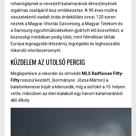
rohanógépnek is nevezett katamaránok élmezőnyének
izgalmas csatájáról lesz emlékezetes. A 90 éves múltra
visszatekintő viadalt óriási érdeklődés övezi, 120 ezren
néztek a Magyar Vitorlás Szövetség, a Magyar Telekom és
a Samsung együttműködésében gyártott élő közvetítést, a
közösségi médiában pedig több, mint félmillióan látták
Európa legnagyobb létszámú, legrégebbi és leghosszabb
tókerülő vitorlásversenyét.
KÜZDELEM AZ UTOLSÓ PERCIG
Meglepetésre a rekorder és címvédő
MLS Raiffeisen Fifty-
Fifty
rosszul kezdett, (kormányos: Józsa Márton) a
balatonkenesei bóját a kilencedik, míg a siófokit a 10. helyen
vette, miközben az élen kialakult egy három katamaránból
álló élboly.