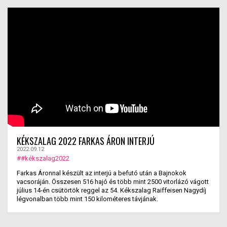
KÉKSZALAG 2022 FARKAS ÁRON INTERJÚ
2022.09.12
##kékszalag2022
Farkas Áronnal készült az interjú a befutó után a Bajnokok
vacsoráján. Összesen 516 hajó és több mint 2500 vitorlázó vágott
július 14-én csütörtök reggel az 54. Kékszalag Raiffeisen Nagydíj
légvonalban több mint 150 kilométeres távjának.