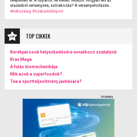
telepedett le. A túlpartot fel kellett fedezni. Hogyan lett az
utazásból versenyzés, szórakozás? A versenyvitorlázás
kialakulása.
#Kékszalag
#Szabadidősport
TOP CIKKEK
Kerékpárosok helyezkedésére vonatkozó szabályok
Krav Maga
A futás biomechanikája
Mik azok a superfoodok?
Tea a sportteljesítmény javítására?
Hirdetés