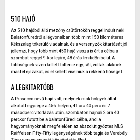
510 HAJÓ
Az 510 hajóból álló mezőny csütörtökön reggel indult neki
Balatonfüredről a légvonalban több mint 150 kilométeres
Kékszalag tókerülő viadalnak, és a versenyzők kitartását jól
jellemzi, hogy több mint 450 hajó vissza is ért a célba a
szombat reggel 9-kor lejáró, 48 órás limitidőn belül. A
többségnek vízen kellett töltenie egy, sőt, voltak, akiknek
másfél éjszakát, és el kellett viselniük a rekkenő hőséget.
A LEGKITARTÓBB
A Prosecco nevű hajó volt, melynek csak hölgyek által
alkotott egysége a 456. helyen, 41 óra 40 perc és 7
másodperc vitorlázás után, szombaton hajnali 2 óra 40
perckor futott be a balatonfüredi célba, ahol a
hagyományoknak megfelelően az abszolút győztes MLS
Raiffeisen Fifty-Fifty legénységének több tagja és Verebély
Tibor versenyvezető köszöntötte őket.