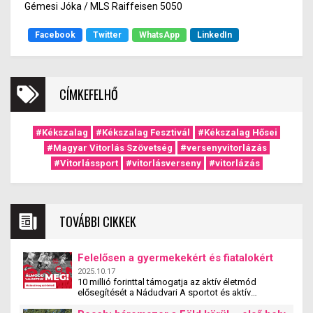
Gémesi Jóka / MLS Raiffeisen 5050
Facebook
Twitter
WhatsApp
LinkedIn
CÍMKEFELHŐ
#Kékszalag
#Kékszalag Fesztivál
#Kékszalag Hősei
#Magyar Vitorlás Szövetség
#versenyvitorlázás
#Vitorlássport
#vitorlásverseny
#vitorlázás
TOVÁBBI CIKKEK
Felelősen a gyermekekért és fiatalokért
2025.10.17
10 millió forinttal támogatja az aktív életmód
elősegítését a Nádudvari A sportot és aktív
életmódot népszerűsítő egyesületek, szervezetek és