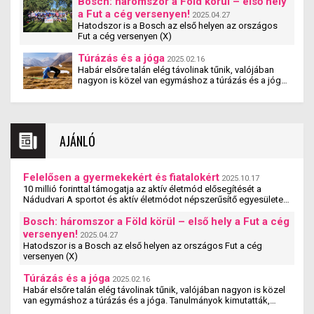
iskolák szakmai tevékenységét támogatja a
Bosch: háromszor a Föld körül – első hely
Nádudvari hamarosan induló pályázata. A
a Fut a cég versenyen!
2025.04.27
#mitehetünktöbbet pályzat a cég társadalmi
Hatodszor is a Bosch az első helyen az országos
felelősségvállalási programjának új eleme. A
Fut a cég versenyen (X)
pályázaton olyan magyarországi szervezetek
vehetnek részt, amelyek 5 és 25 év közötti fiatalok
Túrázás és a jóga
2025.02.16
számára biztosítják a rendszeres mozgás,
Habár elsőre talán elég távolinak tűnik, valójában
sportolás lehetőségét – jelentette be Nagy Ádám, a
nagyon is közel van egymáshoz a túrázás és a jóga.
Nádudvari Élelmiszer Kft. ügyvezető igazgatója.
Tanulmányok kimutatták, hogy a jógázás és a
túrázás együtt nemcsak fizikai, hanem mentális
jóllétet is teremt.
AJÁNLÓ
Felelősen a gyermekekért és fiatalokért
2025.10.17
10 millió forinttal támogatja az aktív életmód elősegítését a
Nádudvari A sportot és aktív életmódot népszerűsítő egyesületek,
szervezetek és iskolák szakmai ...
Bosch: háromszor a Föld körül – első hely a Fut a cég
versenyen!
2025.04.27
Hatodszor is a Bosch az első helyen az országos Fut a cég
versenyen (X)
Túrázás és a jóga
2025.02.16
Habár elsőre talán elég távolinak tűnik, valójában nagyon is közel
van egymáshoz a túrázás és a jóga. Tanulmányok kimutatták,
hogy a jógázás és a túrázás ...