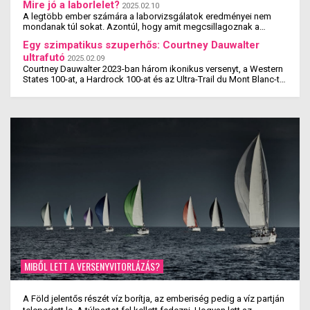
Mire jó a laborlelet?
2025.02.10
A legtöbb ember számára a laborvizsgálatok eredményei nem
mondanak túl sokat. Azontúl, hogy amit megcsillagoznak a
laborlelet íven, azok az értékek valószínűleg ...
Egy szimpatikus szuperhős: Courtney Dauwalter
ultrafutó
2025.02.09
Courtney Dauwalter 2023-ban három ikonikus versenyt, a Western
States 100-at, a Hardrock 100-at és az Ultra-Trail du Mont Blanc-t
is megnyerte. Ez rajta kívül eddig még ...
MIBŐL LETT A VERSENYVITORLÁZÁS?
A Föld jelentős részét víz borítja, az emberiség pedig a víz partján