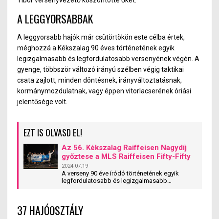
A LEGGYORSABBAK
A leggyorsabb hajók már csütörtökön este célba értek,
méghozzá a Kékszalag 90 éves történetének egyik
legizgalmasabb és legfordulatosabb versenyének végén. A
gyenge, többször változó irányú szélben végig taktikai
csata zajlott, minden döntésnek, irányváltoztatásnak,
kormánymozdulatnak, vagy éppen vitorlacserének óriási
jelentősége volt.
EZT IS OLVASD EL!
Az 56. Kékszalag Raiffeisen Nagydíj
győztese a MLS Raiffeisen Fifty-Fifty
2024.07.19
A verseny 90 éve íródó történetének egyik
legfordulatosabb és legizgalmasabb
nagydíjának végén Józsa Márton kormányos
irányításával a Fifty-Fifty nyerte az 56. Kékszalag
Raiffeisen Nagydíjat.
37 HAJÓOSZTÁLY