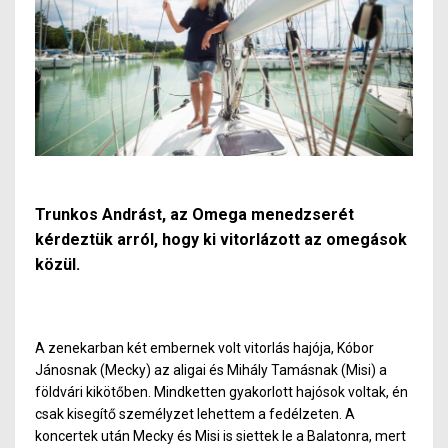
Trunkos Andrást, az Omega menedzserét
kérdeztük arról, hogy ki vitorlázott az omegások
közül.
A zenekarban két embernek volt vitorlás hajója, Kóbor
Jánosnak (Mecky) az aligai és Mihály Tamásnak (Misi) a
földvári kikötőben. Mindketten gyakorlott hajósok voltak, én
csak kisegítő személyzet lehettem a fedélzeten. A
koncertek után Mecky és Misi is siettek le a Balatonra, mert