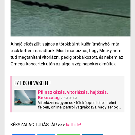
A hajó elkészült, sajnos a törökbálinti különítményből már
csak ketten maradtunk. Most már biztos, hogy Mecky nem
tud megtanítani vitorlázni, pedig próbálkozott, és nekem az
Omega-koncertek után az aligai szép napok is elmúltak.
EZT IS OLVASD EL!
Pilinszkázás, vitorlázás, hajózás,
Kékszalag
2023.06.03
Vitorlázni nagyon sokféleképpen lehet. Lehet
fejben, online, partról vágyakozva, vagy sehogy,
a hajót a kikötőben lakásként vagy státusz
szimbólumként tartva. A Sport&Move és a
Kékszalag Hősei megpróvbálják bemutatni a
KÉKSZALAG TUDÁSTÁR >>>
katt ide!
vitorlázás mindenki számára elérhető
sportértékét, a Kékszalag emberi arcát – tehát
beszéljünk arról, mi van akkor, ha elhagytuk a