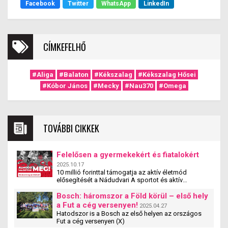
Facebook
Twitter
WhatsApp
LinkedIn
kikötőt.
CÍMKEFELHŐ
#Aliga
#Balaton
#Kékszalag
#Kékszalag Hősei
#Kóbor János
#Mecky
#Nau370
#Omega
TOVÁBBI CIKKEK
Felelősen a gyermekekért és fiatalokért
2025.10.17
10 millió forinttal támogatja az aktív életmód
elősegítését a Nádudvari A sportot és aktív
életmódot népszerűsítő egyesületek, szervezetek és
iskolák szakmai tevékenységét támogatja a
Bosch: háromszor a Föld körül – első hely
Nádudvari hamarosan induló pályázata. A
a Fut a cég versenyen!
2025.04.27
#mitehetünktöbbet pályzat a cég társadalmi
Hatodszor is a Bosch az első helyen az országos
felelősségvállalási programjának új eleme. A
Fut a cég versenyen (X)
pályázaton olyan magyarországi szervezetek