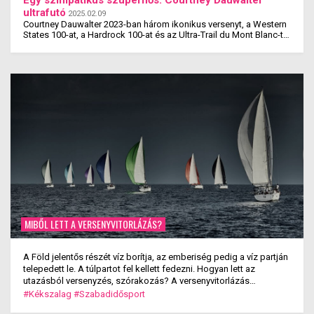
ultrafutó
2025.02.09
Courtney Dauwalter 2023-ban három ikonikus versenyt, a Western
States 100-at, a Hardrock 100-at és az Ultra-Trail du Mont Blanc-t
is megnyerte. Ez rajta kívül eddig még ...
MIBŐL LETT A VERSENYVITORLÁZÁS?
A Föld jelentős részét víz borítja, az emberiség pedig a víz partján
telepedett le. A túlpartot fel kellett fedezni. Hogyan lett az
utazásból versenyzés, szórakozás? A versenyvitorlázás
kialakulása.
#Kékszalag
#Szabadidősport