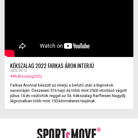
KÉKSZALAG 2022 FARKAS ÁRON INTERJÚ
2022.09.12
##kékszalag2022
Farkas Áronnal készült az interjú a befutó után a Bajnokok
vacsoráján. Összesen 516 hajó és több mint 2500 vitorlázó vágott
július 14-én csütörtök reggel az 54. Kékszalag Raiffeisen Nagydíj
légvonalban több mint 150 kilométeres távjának.