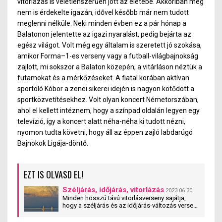
vitorlázás is véletlenszerűen jött az életébe. Akkoriban még
nem is érdekelte igazán, idővel később már nem tudott
meglenni nélküle. Neki minden évben ez a pár hónap a
Balatonon jelentette az igazi nyaralást, pedig bejárta az
egész világot. Volt még egy általam is szeretett jó szokása,
amikor Forma–1-es verseny vagy a futball-világbajnokság
zajlott, mi sokszor a Balaton közepén, a vitárláson néztük a
futamokat és a mérkőzéseket. A fiatal korában aktívan
sportoló Kóbor a zenei sikerei idején is nagyon kötődött a
sportközvetítésekhez. Volt olyan koncert Németorszában,
ahol el kellett intéznem, hogy a színpad oldalán legyen egy
televízió, így a koncert alatt néha-néha ki tudott nézni,
nyomon tudta követni, hogy áll az éppen zajló labdarúgó
Bajnokok Ligája-döntő.
EZT IS OLVASD EL!
Széljárás, időjárás, vitorlázás
2023.06.30
Minden hosszú távú vitorlásverseny sajátja,
hogy a széljárás és az időjárás-változás verseny
közben átrendezi az erőviszonyokat. Ami addig
jónak tűnt (például az északi oldal választása),