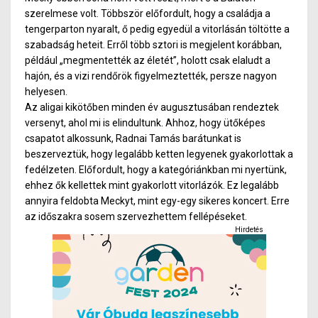
szerelmese volt. Többször előfordult, hogy a családja a
tengerparton nyaralt, ő pedig egyedül a vitorlásán töltötte a
szabadság heteit. Erről több sztori is megjelent korábban,
például „megmentették az életét”, holott csak elaludt a
hajón, és a vizi rendőrök figyelmeztették, persze nagyon
helyesen.
Az aligai kikötőben minden év augusztusában rendeztek
versenyt, ahol mi is elindultunk. Ahhoz, hogy ütőképes
csapatot alkossunk, Radnai Tamás barátunkat is
beszerveztük, hogy legalább ketten legyenek gyakorlottak a
fedélzeten. Előfordult, hogy a kategóriánkban mi nyertünk,
ehhez ők kellettek mint gyakorlott vitorlázók. Ez legalább
annyira feldobta Meckyt, mint egy-egy sikeres koncert. Erre
az időszakra sosem szervezhettem fellépéseket.
Hirdetés