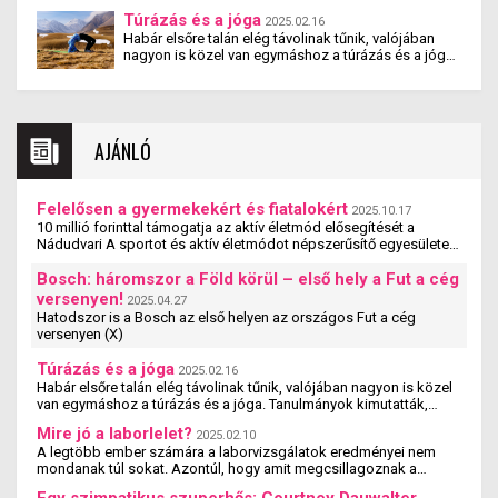
vehetnek részt, amelyek 5 és 25 év közötti fiatalok
Túrázás és a jóga
2025.02.16
számára biztosítják a rendszeres mozgás,
Habár elsőre talán elég távolinak tűnik, valójában
sportolás lehetőségét – jelentette be Nagy Ádám, a
nagyon is közel van egymáshoz a túrázás és a jóga.
Nádudvari Élelmiszer Kft. ügyvezető igazgatója.
Tanulmányok kimutatták, hogy a jógázás és a
túrázás együtt nemcsak fizikai, hanem mentális
jóllétet is teremt.
AJÁNLÓ
Felelősen a gyermekekért és fiatalokért
2025.10.17
10 millió forinttal támogatja az aktív életmód elősegítését a
Nádudvari A sportot és aktív életmódot népszerűsítő egyesületek,
szervezetek és iskolák szakmai ...
Bosch: háromszor a Föld körül – első hely a Fut a cég
versenyen!
2025.04.27
Hatodszor is a Bosch az első helyen az országos Fut a cég
versenyen (X)
Túrázás és a jóga
2025.02.16
Habár elsőre talán elég távolinak tűnik, valójában nagyon is közel
van egymáshoz a túrázás és a jóga. Tanulmányok kimutatták,
hogy a jógázás és a túrázás ...
Mire jó a laborlelet?
2025.02.10
A legtöbb ember számára a laborvizsgálatok eredményei nem
mondanak túl sokat. Azontúl, hogy amit megcsillagoznak a
laborlelet íven, azok az értékek valószínűleg ...
Egy szimpatikus szuperhős: Courtney Dauwalter