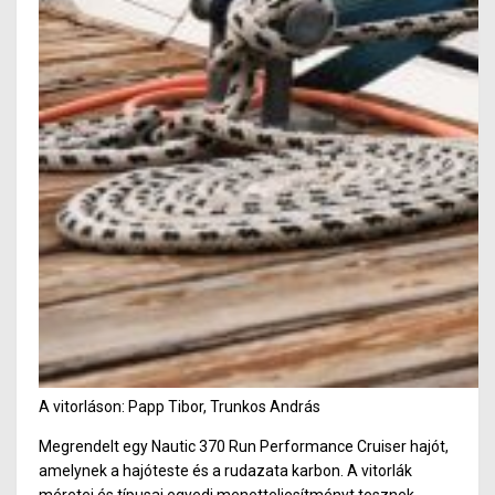
A vitorláson: Papp Tibor, Trunkos András
Megrendelt egy Nautic 370 Run Performance Cruiser hajót,
amelynek a hajóteste és a rudazata karbon. A vitorlák
méretei és típusai egyedi menetteljesítményt tesznek