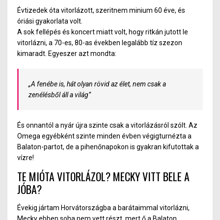
Évtizedek óta vitorlázott, szeritnem minium 60 éve, és
óriási gyakorlata volt.
A sok fellépés és koncert miatt volt, hogy ritkán jutott le
vitorlázni, a 70-es, 80-as években legalább tíz szezon
kimaradt. Egyeszer azt mondta:
„A fenébe is, hát olyan rövid az élet, nem csak a
zenélésből áll a világ”
És onnantól a nyár újra szinte csak a vitorlázásról szólt. Az
Omega egyébként szinte minden évben végigturnézta a
Balaton-partot, de a pihenőnapokon is gyakran kifutottak a
vízre!
TE MIÓTA VITORLÁZOL? MECKY VITT BELE A
JÓBA?
Évekig jártam Horvátországba a barátaimmal vitorlázni,
Mecky ebben soha nem vett részt, mert ő a Balaton