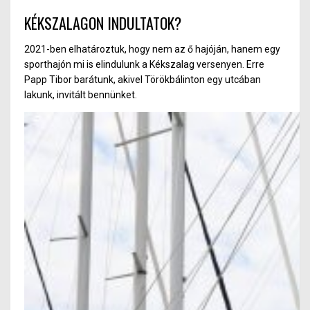
az a másik percben hátránnyá válhat, mert
KÉKSZALAGON INDULTATOK?
éppen ott fordul vagy áll le a szél, ahol mi
vagyunk.
2021-ben elhatároztuk, hogy nem az ő hajóján, hanem egy
sporthajón mi is elindulunk a Kékszalag versenyen. Erre
Papp Tibor barátunk, akivel Törökbálinton egy utcában
lakunk, invitált bennünket.