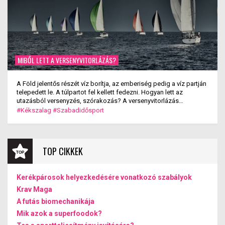
MIBŐL LETT A VERSENYVITORLÁZÁS?
A Föld jelentős részét víz borítja, az emberiség pedig a víz partján
telepedett le. A túlpartot fel kellett fedezni. Hogyan lett az
utazásból versenyzés, szórakozás? A versenyvitorlázás
kialakulása.
#Kékszalag
#Szabadidősport
TOP CIKKEK
Kerékpárosok helyezkedésére vonatkozó szabályok
Krav Maga
A futás biomechanikája
Mik azok a superfoodok?