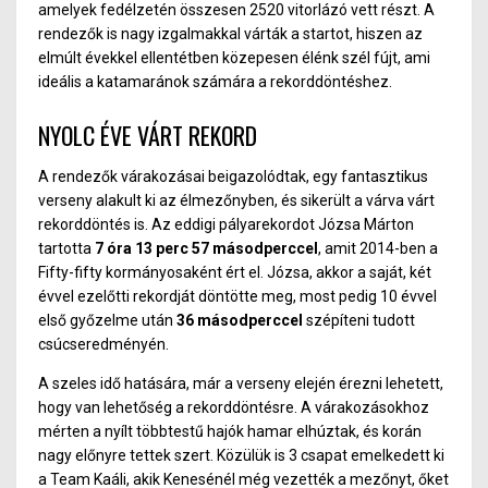
amelyek fedélzetén összesen 2520 vitorlázó vett részt. A
rendezők is nagy izgalmakkal várták a startot, hiszen az
elmúlt évekkel ellentétben közepesen élénk szél fújt, ami
ideális a katamaránok számára a rekorddöntéshez.
NYOLC ÉVE VÁRT REKORD
A rendezők várakozásai beigazolódtak, egy fantasztikus
verseny alakult ki az élmezőnyben, és sikerült a várva várt
rekorddöntés is. Az eddigi pályarekordot Józsa Márton
tartotta
7 óra 13 perc 57 másodperccel
, amit 2014-ben a
Fifty-fifty kormányosaként ért el. Józsa, akkor a saját, két
évvel ezelőtti rekordját döntötte meg, most pedig 10 évvel
első győzelme után
36 másodperccel
szépíteni tudott
csúcseredményén.
A szeles idő hatására, már a verseny elején érezni lehetett,
hogy van lehetőség a rekorddöntésre. A várakozásokhoz
mérten a nyílt többtestű hajók hamar elhúztak, és korán
nagy előnyre tettek szert. Közülük is 3 csapat emelkedett ki
a Team Kaáli, akik Kenesénél még vezették a mezőnyt, őket