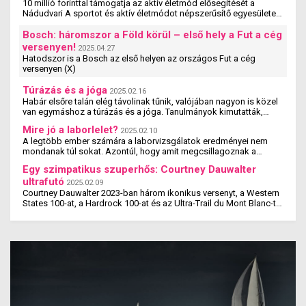
10 millió forinttal támogatja az aktív életmód elősegítését a
Nádudvari A sportot és aktív életmódot népszerűsítő egyesületek,
szervezetek és iskolák szakmai ...
Bosch: háromszor a Föld körül – első hely a Fut a cég
versenyen!
2025.04.27
Hatodszor is a Bosch az első helyen az országos Fut a cég
versenyen (X)
Túrázás és a jóga
2025.02.16
Habár elsőre talán elég távolinak tűnik, valójában nagyon is közel
van egymáshoz a túrázás és a jóga. Tanulmányok kimutatták,
hogy a jógázás és a túrázás ...
Mire jó a laborlelet?
2025.02.10
A legtöbb ember számára a laborvizsgálatok eredményei nem
mondanak túl sokat. Azontúl, hogy amit megcsillagoznak a
laborlelet íven, azok az értékek valószínűleg ...
Egy szimpatikus szuperhős: Courtney Dauwalter
ultrafutó
2025.02.09
Courtney Dauwalter 2023-ban három ikonikus versenyt, a Western
States 100-at, a Hardrock 100-at és az Ultra-Trail du Mont Blanc-t
is megnyerte. Ez rajta kívül eddig még ...