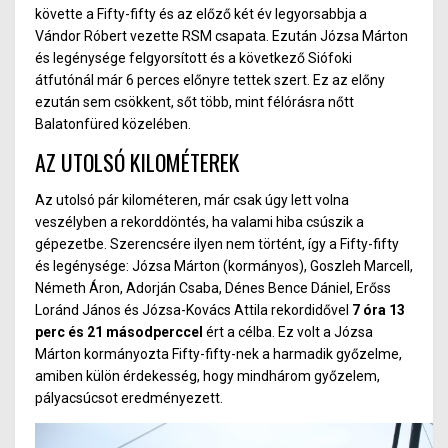
követte a Fifty-fifty és az előző két év legyorsabbja a
Vándor Róbert vezette RSM csapata. Ezután Józsa Márton
és legénysége felgyorsított és a következő Siófoki
átfutónál már 6 perces előnyre tettek szert. Ez az előny
ezután sem csökkent, sőt több, mint félórásra nőtt
Balatonfüred közelében.
AZ UTOLSÓ KILOMÉTEREK
Az utolsó pár kilométeren, már csak úgy lett volna
veszélyben a rekorddöntés, ha valami hiba csúszik a
gépezetbe. Szerencsére ilyen nem történt, így a Fifty-fifty
és legénysége: Józsa Márton (kormányos), Goszleh Marcell,
Németh Áron, Adorján Csaba, Dénes Bence Dániel, Erőss
Loránd János és Józsa-Kovács Attila rekordidővel
7 óra 13
perc és 21 másodperccel
ért a célba. Ez volt a Józsa
Márton kormányozta Fifty-fifty-nek a harmadik győzelme,
amiben külön érdekesség, hogy mindhárom győzelem,
pályacsúcsot eredményezett.