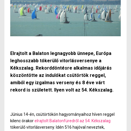
Elrajtolt a Balaton legnagyobb ünnepe, Európa
leghosszabb tókerülő vitorlásversenye a
Kékszalag. Rekorddöntésre alkalmas időjárás
köszöntötte az indulókat csütörtök reggel,
amiből egy izgalmas verseny és 8 éve várt
rekord is született. Ilyen volt az 54. Kékszalag.
Június 14-én, csütörtökön hagyományaihoz híven reggel
kilenc órakor
elrajtolt Balatonfüredről az 54. Kékszalag
tókerülő vitorlásverseny. Idén 516 hajóval neveztek,