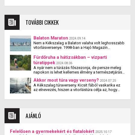
TOVÁBBI CIKKEK
Balaton Maraton
2024.09.14
Nem a Kékszalag a Balaton valaha volt leghosszabb
vitorlásversenye. 1998-ban a Hajó Magazin
megszervezte a 10-szeres Kékszalag-távot
magában foglaló Kent-Balaton Maraton versenyt. Itt
Fürdőruha a hátizsákban – vízparti
nemcsak elindult 14 hajó, de 12 közülük be is fejezte
túratippek
2024.08.06
a versenyt. A verseny még több kiadást megélt, de
A nyár nem a túrázás főszezonja, de persze meleg
mára kihunyt a lelkesedés. Kár érte.
napokon is lehet kellemes élmény a természetjárás,
pláne akkor, ha korán indulunk, és egy hűsítő
Akkor most túra vagy verseny?
2024.07.25
strandon zárhatjuk a túrát. Vízparti túratippek mindig
A Kékszalag túraverseny. Kicsit fából vaskarika ez
jól jönnek!
az elnevezés, hiszen a vitorlástúra célja az, hogy
eljussunk A-ból B-be, szép tájakat lássunk,
barátainkkal élvezzük a vitorlázást és új
kalandokban legyen részünk. Versenyezni azért
szokás, hogy az ember nyerjen, legyőzzön másokat,
vagy saját magát és jobban teljesítsen, mint
AJÁNLÓ
korábban. A mezőny legnagyobb részének így a
Kékszalag az év legnagyobb túrája, az élmezőnynek
pedig a szezon leghosszabb futama
Felelősen a gyermekekért és fiatalokért
2025.10.17