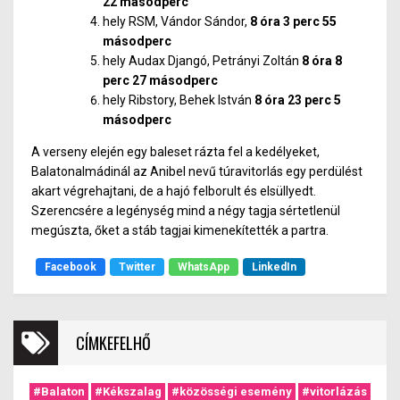
22 másodperc
hely RSM, Vándor Sándor,
8 óra 3 perc 55
másodperc
hely Audax Djangó, Petrányi Zoltán
8 óra 8
perc 27 másodperc
hely Ribstory, Behek István
8 óra 23 perc 5
másodperc
A verseny elején egy baleset rázta fel a kedélyeket,
Balatonalmádinál az Anibel nevű túravitorlás egy perdülést
akart végrehajtani, de a hajó felborult és elsüllyedt.
Szerencsére a legénység mind a négy tagja sértetlenül
megúszta, őket a stáb tagjai kimenekítették a partra.
Facebook
Twitter
WhatsApp
LinkedIn
CÍMKEFELHŐ
#Balaton
#Kékszalag
#közösségi esemény
#vitorlázás