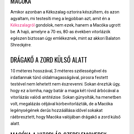
MACÓKA
Amikor azonban a Kékszala
g-s
ztorira készültem, és azon
agyaltam, mi testesíti meg a legjobban azt, amit én a
Kékszalagról
gondolok, nem ezek, hanem a Macóka ugrott
be. A hajó, am
ely
re a 70-e
s,
80-as évekb
en vi
torlázók
egészen biztosan úgy emlékeznek, mint az akkori Balaton
Shrec
kj
ére.
DRÁGAKŐ A ZORD KÜLSŐ ALATT
10 méteres hosszával, 3 méteres szélességével és
irdatlannak tűnő oldalmagasságával, pirosra festett
testével nem lehetett nem észrevenni. Sokan éreztük úgy,
hogy ez a lomh
a,
nagy batá
r a
maga két rövid árbócával a
vitorlázás valódi antitézise. Sokan gúnyolták, ha menetben
volt, megalázás céljával körbevitorlázták, de a Macóka
legénys
égén
ek derűs hozzáállása idővel sokakat
ráébresztett, hogy Macóka valójában drágak
ő a
zord külső
alatt.