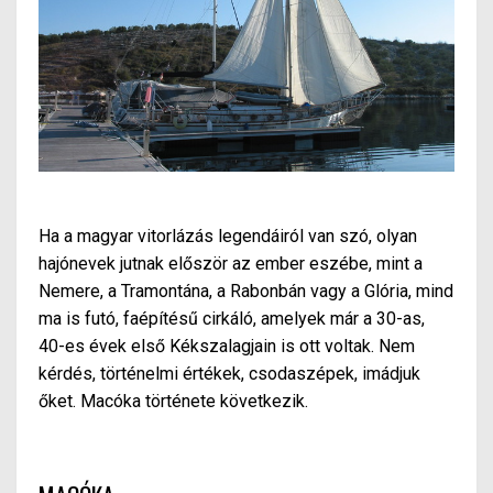
Ha a magyar vitorlázás legendáiról van szó, olyan
hajónevek jutnak először az ember eszébe, mint a
Nemere, a Tramontána, a Rabonbá
n v
agy a Glória, mind
ma is futó, f
aé
pítésű cirkáló, amelyek már
a
30-as,
40-es évek első Kékszalagjain is ott voltak. Nem
kérdés, történelmi értékek, csodaszépek, imádjuk
őket. Macóka története következik.