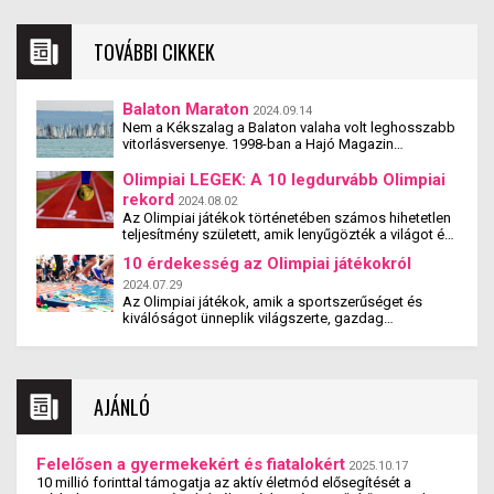
TOVÁBBI CIKKEK
Balaton Maraton
2024.09.14
Nem a Kékszalag a Balaton valaha volt leghosszabb
vitorlásversenye. 1998-ban a Hajó Magazin
megszervezte a 10-szeres Kékszalag-távot
magában foglaló Kent-Balaton Maraton versenyt. Itt
Olimpiai LEGEK: A 10 legdurvább Olimpiai
nemcsak elindult 14 hajó, de 12 közülük be is fejezte
rekord
2024.08.02
a versenyt. A verseny még több kiadást megélt, de
Az Olimpiai játékok történetében számos hihetetlen
mára kihunyt a lelkesedés. Kár érte.
teljesítmény született, amik lenyűgözték a világot és
örökre beírták magukat a sporttörténelembe. Az
10 érdekesség az Olimpiai játékokról
alábbiakban bemutatjuk a tíz legdurvább Olimpiai
rekordot, amik minden sportkedvelőt ámulatba
2024.07.29
ejtenek.
Az Olimpiai játékok, amik a sportszerűséget és
kiválóságot ünneplik világszerte, gazdag
történelemmel és élénk hagyományokkal
rendelkeznek. Az ókori kezdetektől a modern
látványosságig íme tíz lenyűgöző tény az olimpiáról.
AJÁNLÓ
Felelősen a gyermekekért és fiatalokért
2025.10.17
10 millió forinttal támogatja az aktív életmód elősegítését a