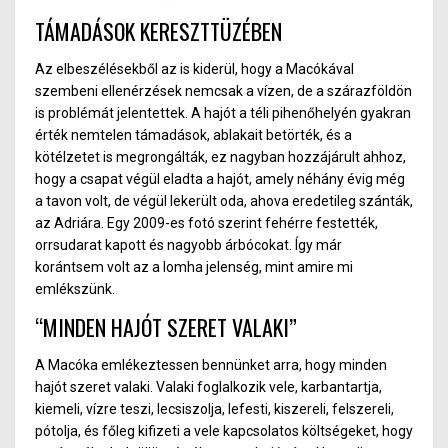
TÁMADÁSOK KERESZTTÜZÉBEN
Az elbeszélésekből az is kiderül, hogy a Mac
ó
kával
szembeni ellenérzések nemcsak a vízen, de
a
szárazföldön
is problémát jelentette
k. A
hajót a téli pihenőhelyén gyakran
érték nemtelen támadások, ablakait betörték, és a
kötélzetet is megrongálták, ez nagyban hozzájárult ahhoz,
hogy a csapat végül eladta a hajót, amely néhány évig még
a tavon volt, de végül lekerült oda, ahova eredetileg szánták,
az Adriára. Egy 2009-es fotó szerint fehérre festették,
orrsudarat kapott és nagyobb árbócokat. Így már
korántsem volt az a lomha jelenség, mint amire mi
emlékszünk.
“MINDEN HAJÓT SZERET VALAKI”
A Macóka emlékeztessen bennünket arra, hogy minden
hajót szeret valaki. Valaki foglalkozik vele, karba
nt
artja,
kiemeli, vízre teszi, lecsiszolja, lefesti, kiszereli, felszereli,
pótolja, és főleg kifizeti a vele kapcsolatos költségeket, hogy