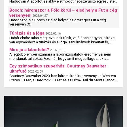
Nádudvari A sportot és aktív életmódot népszerűsítő egyesületek,
szervezetek és iskolák szakmai ...
Bosch: háromszor a Föld körül – első hely a Fut a cég
versenyen!
2025.04.27
Hatodszor is a Bosch az első helyen az országos Fut a cég
versenyen (X)
Túrázás és a jóga
2025.02.16
Habár elsőre talán elég távolinak tűnik, valójában nagyon is közel
van egymáshoz a túrázás és a jóga. Tanulmányok kimutatták,
hogy a jógázás és a túrázás ...
Mire jó a laborlelet?
2025.02.10
A legtöbb ember számára a laborvizsgálatok eredményei nem
mondanak túl sokat. Azontúl, hogy amit megcsillagoznak a
laborlelet íven, azok az értékek valószínűleg ...
Egy szimpatikus szuperhős: Courtney Dauwalter
ultrafutó
2025.02.09
Courtney Dauwalter 2023-ban három ikonikus versenyt, a Western
States 100-at, a Hardrock 100-at és az Ultra-Trail du Mont Blanc-t
is megnyerte. Ez rajta kívül eddig még ...