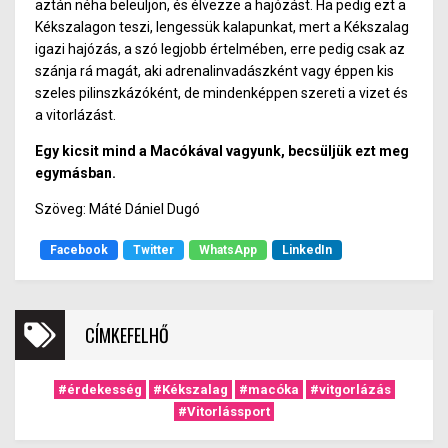
aztán néha beleüljö
n,
és élvezze a hajózást. Ha pedig ezt a
Kékszalagon teszi, lengessük kalapunkat, mert a Kékszalag
igazi hajózás, a szó legjobb értelmében, erre pedig csak az
szánja rá magát, aki adrenali
nv
adászkén
t v
agy éppen
kis
szeles
pilinszkázóként, de mindenképpen szereti a vizet és
a vitorlázást.
Egy kicsit mind a Macókával vagyunk, becsüljük ezt meg
egymásban.
Szöveg: Máté Dániel Dugó
Facebook
Twitter
WhatsApp
LinkedIn
CÍMKEFELHŐ
#érdekesség
#Kékszalag
#macóka
#vitgorlázás
#Vitorlássport