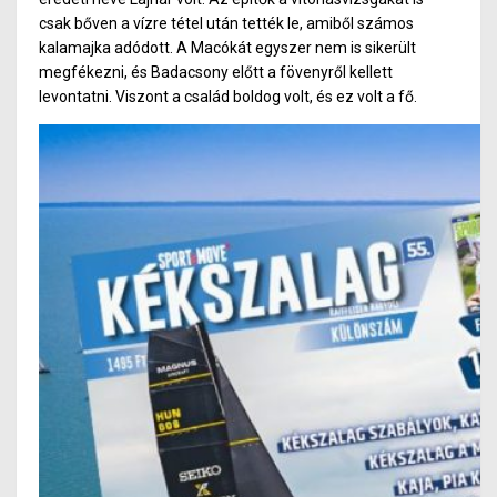
csak bőven a vízre tétel után tették le, amiből számos
kalamajka adódot
t. A
Macókát egyszer nem is sikerült
megfékezni, és Badacsony előtt a fövenyről kellett
levontatni. Viszont a család boldog volt, és ez volt a fő.