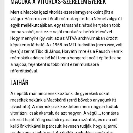
MACÓKA A VITORLÁS-SZERELEMGYEREK
Mert a Macóka igazi vitorlá
s-s
zerelemgyerekként jött a
világra. Három szent őrült mérnök építette a Németvölgyi út
egyik mellékutcájában, egy társasház hátsó kertjébe
n t
öbb
tonna vasból,
sok ezer
saját munkaóra befektetés
év
el.
Hogy mennyire így volt,
az
az MTVA archívumában őrzött
képeken is látható. Az 1968-as MTI-tudósítás (nem vicc, volt
ilyen) szerint Tiboldi János, Horváth Imre és a Rausch Henrik
mérnökök addigra bő
két
tonna hengerelt acélt építettek be
a hajóba, fejenként is több mint
ezer
munkaóra
ráfordításával.
LAJHÁR
Az építők már nincsenek köztünk, de gyerekeik sokat
meséltek nekünk a Macókáról (erről bővebb anyagunk itt
olvasható). A mérnök urak kezdetben nem nagyon tudtak
vitorlázni, csak akartak, de azt nagyon. A végül
…
tonnásra
sikerült hajót főleg családi nyaralásra szánták, és ez a cél
kellő önkritikával is párosult: kevesen tudják, hogy a jármű
eredeti neve Lajhár volt. Az építők a vitorlá
sv
izsgákat is