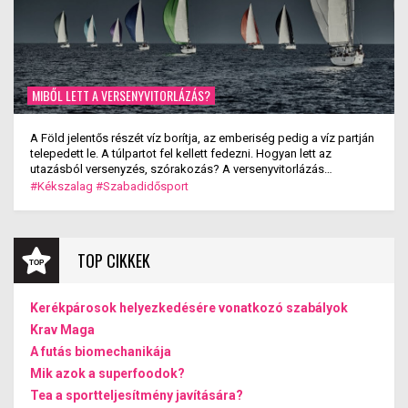
MIBŐL LETT A VERSENYVITORLÁZÁS?
A Föld jelentős részét víz borítja, az emberiség pedig a víz partján
telepedett le. A túlpartot fel kellett fedezni. Hogyan lett az
utazásból versenyzés, szórakozás? A versenyvitorlázás
kialakulása.
#Kékszalag
#Szabadidősport
TOP CIKKEK
Kerékpárosok helyezkedésére vonatkozó szabályok
Krav Maga
A futás biomechanikája
Mik azok a superfoodok?
Tea a sportteljesítmény javítására?