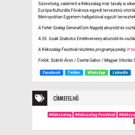
Szövetség, valamint a Kékszalag már tavaly is sike
Európa Kulturális Fővárosa egyedi tervezésű vitorl
Metropolitan Egyetem hallgatóival együtt terveztek
A Fehér Szalag GeneralCom Nagydíj abszolút és oszt
A 26. Izsák Szabolcs Emlékverseny abszolút és osztá
A Kékszalag Fesztivál részletes programja pedig
itt t
Fotók: Szántó Áron / Cserta Gábor / Magyar Vitorlás
Facebook
Twitter
WhatsApp
LinkedIn
CÍMKEFELHŐ
#Kékszalag
#Kékszalag Fesztivál
#Kéksza