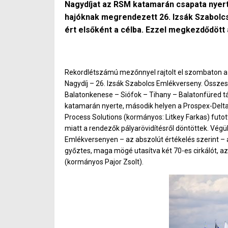
Nagydíjat az RSM katamarán csapata nyer
hajóknak megrendezett 26. Izsák Szabolcs
ért elsőként a célba. Ezzel megkezdődött
Rekordlétszámú mezőnnyel rajtolt el szombaton a B
Nagydíj – 26. Izsák Szabolcs Emlékverseny. Összes
Balatonkenese – Siófok – Tihany – Balatonfüred 
katamarán nyerte, második helyen a Prospex-Delta (
Process Solutions (kormányos: Litkey Farkas) futott
miatt a rendezők pályarövidítésről döntöttek. Végül
Emlékversenyen – az abszolút értékelés szerint – a
győztes, maga mögé utasítva két 70-es cirkálót, a
(kormányos Pajor Zsolt).