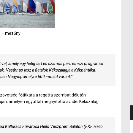
3 – mezőny
ivál, amely egy hétig tart és számos parti és vízi programot
ak. Vasárnap lesz a fiatalok Kékszalagja a Kékpántlika,
isen Nagydíj, amelyre 600 indulót várunk”
zövetség főtitkára a regatta szombat délután
án, amelyen egyúttal megnyitotta az idei Kékszalag
pa Kulturális Fővárosa Hello Veszprém Balaton (EKF Hello