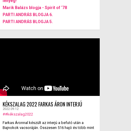
lényeg!
Marik Balázs blogja - Spirit of ‘78
PARTI ANDRÁS BLOGJA 6.
PARTI ANDRÁS BLOGJA 5.
KÉKSZALAG 2022 FARKAS ÁRON INTERJÚ
2022.09.12
##kékszalag2022
Farkas Áronnal készült az interjú a befutó után a
Bajnokok vacsoráján. Összesen 516 hajó és több mint