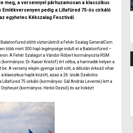
te meg, a versennyel párhuzamosan a klasszikus
 Emlékversenyen pedig a Lillafüred 75-ös cirkáló
 az egyhetes Kékszalag Fesztivál.
alatonfüred előtti vízterületről a Fehér Szalag GeneralCom
en több mint 300 hajó legénysége indult el a Balatonfüred –
távon. A Fehér Szalagot a Vándor Róbert kormányozta RSM
kormányos: Dr. Kaiser Kristóf) ért célba, a harmadik helyen a
 be. A verseny elején gyenge szél volt, a délután érkező vihar
 a klasszikus hajók között, azaz a 26. Izsák Szabolcs
 Lillafüred 75 cirkáló (kormányos: Gál András Levente) lett a
z Orpheust (kormányos: Herkó Dezső) és az Irokézt