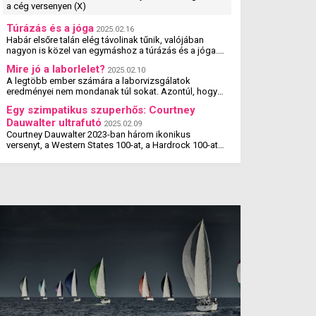
a cég versenyen (X)
Túrázás és a jóga
2025.02.16
Habár elsőre talán elég távolinak tűnik, valójában
nagyon is közel van egymáshoz a túrázás és a jóga.
Tanulmányok kimutatták, hogy a jógázás és a túrázás
Mire jó a laborlelet?
2025.02.10
...
A legtöbb ember számára a laborvizsgálatok
eredményei nem mondanak túl sokat. Azontúl, hogy
amit megcsillagoznak a laborlelet íven, azok az
Egy szimpatikus szuperhős: Courtney
értékek valószínűleg ...
Dauwalter ultrafutó
2025.02.09
Courtney Dauwalter 2023-ban három ikonikus
versenyt, a Western States 100-at, a Hardrock 100-at
és az Ultra-Trail du Mont Blanc-t is megnyerte. Ez rajta
kívül eddig még ...