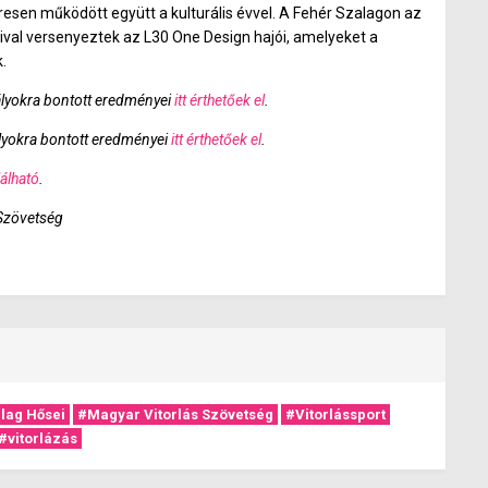
resen működött együtt a kulturális évvel. A Fehér Szalagon az
áival versenyeztek az L30 One Design hajói, amelyeket a
.
ályokra bontott eredményei
itt érthetőek el
.
lyokra bontott eredményei
itt érthetőek el
.
alálható
.
 Szövetség
lag Hősei
#Magyar Vitorlás Szövetség
#Vitorlássport
#vitorlázás