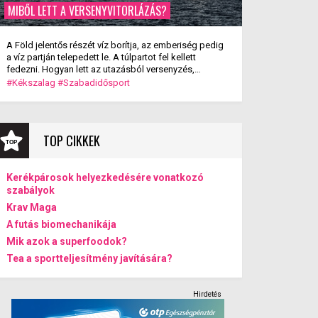
MIBŐL LETT A VERSENYVITORLÁZÁS?
A Föld jelentős részét víz borítja, az emberiség pedig
a víz partján telepedett le. A túlpartot fel kellett
fedezni. Hogyan lett az utazásból versenyzés,
szórakozás? A versenyvitorlázás kialakulása.
#Kékszalag
#Szabadidősport
TOP CIKKEK
Kerékpárosok helyezkedésére vonatkozó
szabályok
Krav Maga
A futás biomechanikája
Mik azok a superfoodok?
Tea a sportteljesítmény javítására?
Hirdetés