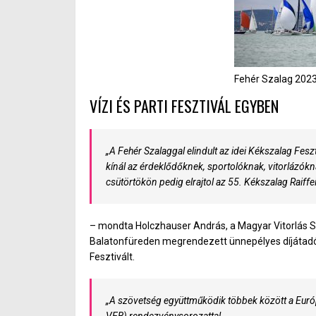
Fehér Szalag 202
VÍZI ÉS PARTI FESZTIVÁL EGYBEN
„A Fehér Szalaggal elindult az idei Kékszalag Feszt
kínál az érdeklődőknek, sportolóknak, vitorlázókn
csütörtökön pedig elrajtol az 55. Kékszalag Raiffe
– mondta Holczhauser András, a Magyar Vitorlás S
Balatonfüreden megrendezett ünnepélyes díjátadój
Fesztivált.
„A szövetség együttműködik többek között a Euró
VEB) rendezvénysorozattal.