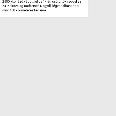
2500 vitorlázó vágott július 14-én csütörtök reggel az
54. Kékszalag Raiffeisen Nagydíj légvonalban több
mint 150 kilométeres távjának.