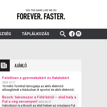
SZSÉG
TÁPLÁLKOZÁS
AJÁNLÓ
Felelősen a gyermekekért és fiatalokért
2025.10.17
10 millió forinttal támogatja az aktív életmód
elősegítését a Nádudvari A sportot és aktív életmódot
népszerűsítő egyesületek, szervezetek és iskolák
szakmai ...
Bosch: háromszor a Föld körül – első hely a
Fut a cég versenyen!
2025.04.27
Hatodszor is a Bosch az első helyen az országos Fut