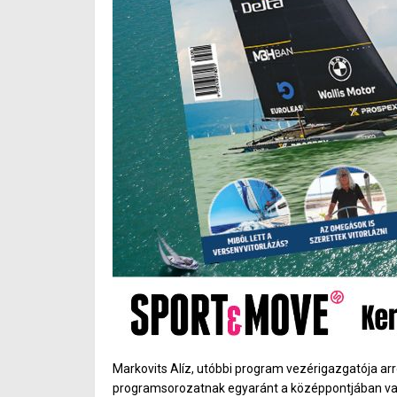
Markovits Alíz, utóbbi program vezérigazgatója arró
programsorozatnak egyaránt a középpontjában van a