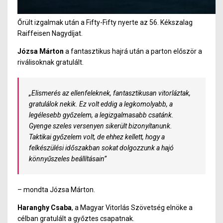
Őrült izgalmak után a Fifty-Fifty nyerte az 56. Kékszalag
Raiffeisen Nagydíjat.
Józsa Márton
a fantasztikus hajrá után a parton először a
riválisoknak gratulált.
„Elismerés az ellenfeleknek, fantasztikusan vitorláztak,
gratulálok nekik. Ez volt eddig a legkomolyabb, a
legélesebb győzelem, a legizgalmasabb csatánk.
Gyenge szeles versenyen sikerült bizonyítanunk.
Taktikai győzelem volt, de ehhez kellett, hogy a
felkészülési időszakban sokat dolgozzunk a hajó
könnyűszeles beállításain”
– mondta Józsa Márton.
Haranghy Csaba
, a Magyar Vitorlás Szövetség elnöke a
célban gratulált a győztes csapatnak.