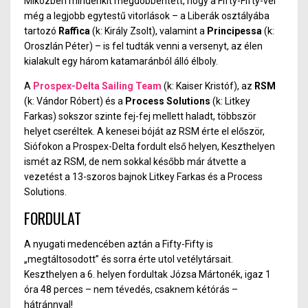
Miközben mindenkit megdöbbentett, hogy a Fifty-Fifty-vel
még a legjobb egytestű vitorlások – a Liberák osztályába
tartozó
Raffica
(k: Király Zsolt), valamint a
Principessa
(k:
Oroszlán Péter) – is fel tudták venni a versenyt, az élen
kialakult egy három katamaránból álló élboly.
A
Prospex-Delta Sailing Team
(k: Kaiser Kristóf), az
RSM
(k: Vándor Róbert) és a
Process Solutions
(k: Litkey
Farkas) sokszor szinte fej-fej mellett haladt, többször
helyet cseréltek. A kenesei bóját az RSM érte el először,
Siófokon a Prospex-Delta fordult első helyen, Keszthelyen
ismét az RSM, de nem sokkal később már átvette a
vezetést a 13-szoros bajnok Litkey Farkas és a Process
Solutions.
FORDULAT
A nyugati medencében aztán a Fifty-Fifty is
„megtáltosodott” és sorra érte utol vetélytársait.
Keszthelyen a 6. helyen fordultak Józsa Mártonék, igaz 1
óra 48 perces – nem tévedés, csaknem kétórás –
hátránnyal!