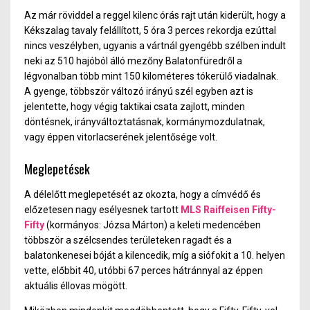
Az már röviddel a reggel kilenc órás rajt után kiderült, hogy a
Kékszalag tavaly felállított, 5 óra 3 perces rekordja ezúttal
nincs veszélyben, ugyanis a vártnál gyengébb szélben indult
neki az 510 hajóból álló mezőny Balatonfüredről a
légvonalban több mint 150 kilométeres tókerülő viadalnak.
A gyenge, többször változó irányú szél egyben azt is
jelentette, hogy végig taktikai csata zajlott, minden
döntésnek, irányváltoztatásnak, kormánymozdulatnak,
vagy éppen vitorlacserének jelentősége volt.
Meglepetések
A délelőtt meglepetését az okozta, hogy a címvédő és
előzetesen nagy esélyesnek tartott
MLS Raiffeisen Fifty-
Fifty
(kormányos: Józsa Márton) a keleti medencében
többször a szélcsendes területeken ragadt és a
balatonkenesei bóját a kilencedik, míg a siófokit a 10. helyen
vette, előbbit 40, utóbbi 67 perces hátránnyal az éppen
aktuális éllovas mögött.