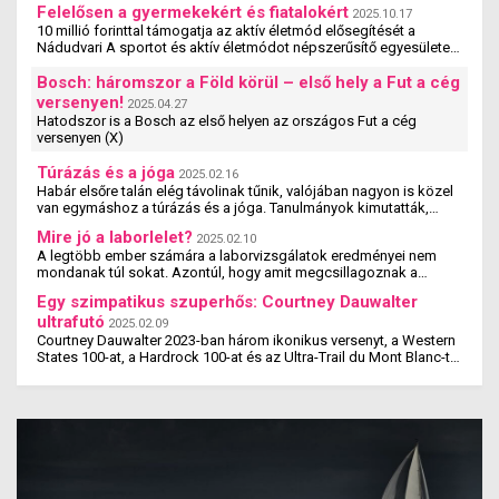
Felelősen a gyermekekért és fiatalokért
2025.10.17
10 millió forinttal támogatja az aktív életmód elősegítését a
Nádudvari A sportot és aktív életmódot népszerűsítő egyesületek,
szervezetek és iskolák szakmai ...
Bosch: háromszor a Föld körül – első hely a Fut a cég
versenyen!
2025.04.27
Hatodszor is a Bosch az első helyen az országos Fut a cég
versenyen (X)
Túrázás és a jóga
2025.02.16
Habár elsőre talán elég távolinak tűnik, valójában nagyon is közel
van egymáshoz a túrázás és a jóga. Tanulmányok kimutatták,
hogy a jógázás és a túrázás ...
Mire jó a laborlelet?
2025.02.10
A legtöbb ember számára a laborvizsgálatok eredményei nem
mondanak túl sokat. Azontúl, hogy amit megcsillagoznak a
laborlelet íven, azok az értékek valószínűleg ...
Egy szimpatikus szuperhős: Courtney Dauwalter
ultrafutó
2025.02.09
Courtney Dauwalter 2023-ban három ikonikus versenyt, a Western
States 100-at, a Hardrock 100-at és az Ultra-Trail du Mont Blanc-t
is megnyerte. Ez rajta kívül eddig még ...