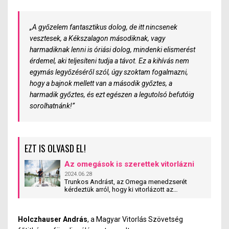
„A győzelem fantasztikus dolog, de itt nincsenek
vesztesek, a Kékszalagon másodiknak, vagy
harmadiknak lenni is óriási dolog, mindenki elismerést
érdemel, aki teljesíteni tudja a távot. Ez a kihívás nem
egymás legyőzéséről szól, úgy szoktam fogalmazni,
hogy a bajnok mellett van a második győztes, a
harmadik győztes, és ezt egészen a legutolsó befutóig
sorolhatnánk!”
EZT IS OLVASD EL!
Az omegások is szerettek vitorlázni
2024.06.28
Trunkos Andrást, az Omega menedzserét
kérdeztük arról, hogy ki vitorlázott az
omegások közül.
Holczhauser András
, a Magyar Vitorlás Szövetség