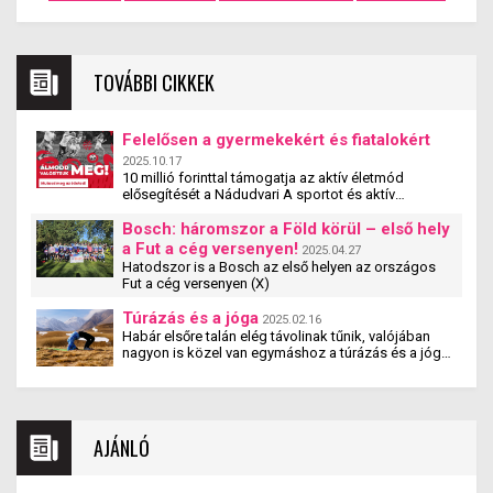
TOVÁBBI CIKKEK
Felelősen a gyermekekért és fiatalokért
2025.10.17
10 millió forinttal támogatja az aktív életmód
elősegítését a Nádudvari A sportot és aktív
életmódot népszerűsítő egyesületek, szervezetek és
iskolák szakmai tevékenységét támogatja a
Bosch: háromszor a Föld körül – első hely
Nádudvari hamarosan induló pályázata. A
a Fut a cég versenyen!
2025.04.27
#mitehetünktöbbet pályzat a cég társadalmi
Hatodszor is a Bosch az első helyen az országos
felelősségvállalási programjának új eleme. A
Fut a cég versenyen (X)
pályázaton olyan magyarországi szervezetek
vehetnek részt, amelyek 5 és 25 év közötti fiatalok
Túrázás és a jóga
2025.02.16
számára biztosítják a rendszeres mozgás,
Habár elsőre talán elég távolinak tűnik, valójában
sportolás lehetőségét – jelentette be Nagy Ádám, a
nagyon is közel van egymáshoz a túrázás és a jóga.
Nádudvari Élelmiszer Kft. ügyvezető igazgatója.
Tanulmányok kimutatták, hogy a jógázás és a
túrázás együtt nemcsak fizikai, hanem mentális
jóllétet is teremt.
AJÁNLÓ