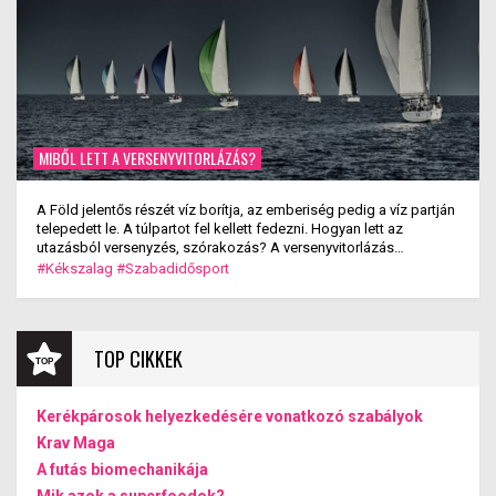
MIBŐL LETT A VERSENYVITORLÁZÁS?
A Föld jelentős részét víz borítja, az emberiség pedig a víz partján
telepedett le. A túlpartot fel kellett fedezni. Hogyan lett az
utazásból versenyzés, szórakozás? A versenyvitorlázás
kialakulása.
#Kékszalag
#Szabadidősport
TOP CIKKEK
Kerékpárosok helyezkedésére vonatkozó szabályok
Krav Maga
A futás biomechanikája