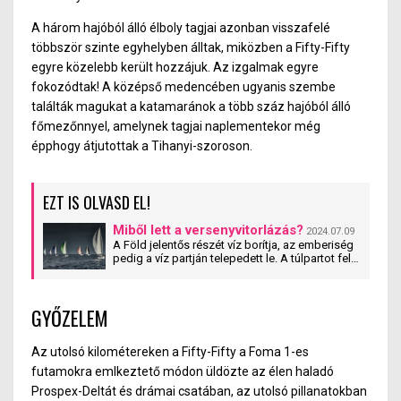
A három hajóból álló élboly tagjai azonban visszafelé
többször szinte egyhelyben álltak, miközben a Fifty-Fifty
egyre közelebb került hozzájuk. Az izgalmak egyre
fokozódtak! A középső medencében ugyanis szembe
találták magukat a katamaránok a több száz hajóból álló
főmezőnnyel, amelynek tagjai naplementekor még
épphogy átjutottak a Tihanyi-szoroson.
EZT IS OLVASD EL!
Miből lett a versenyvitorlázás?
2024.07.09
A Föld jelentős részét víz borítja, az emberiség
pedig a víz partján telepedett le. A túlpartot fel
kellett fedezni. Hogyan lett az utazásból
versenyzés, szórakozás? A versenyvitorlázás
kialakulása.
GYŐZELEM
Az utolsó kilométereken a Fifty-Fifty a Foma 1-es
futamokra emlkeztető módon üldözte az élen haladó
Prospex-Deltát és drámai csatában, az utolsó pillanatokban