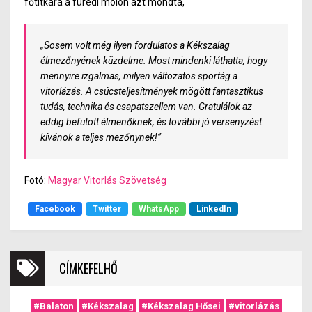
főtitkára a füredi mólón azt mondta,
„Sosem volt még ilyen fordulatos a Kékszalag
élmezőnyének küzdelme. Most mindenki láthatta, hogy
mennyire izgalmas, milyen változatos sportág a
vitorlázás. A csúcsteljesítmények mögött fantasztikus
tudás, technika és csapatszellem van. Gratulálok az
eddig befutott élmenőknek, és további jó versenyzést
kívánok a teljes mezőnynek!”
Fotó:
Magyar Vitorlás Szövetség
Facebook
Twitter
WhatsApp
LinkedIn
CÍMKEFELHŐ
#Balaton
#Kékszalag
#Kékszalag Hősei
#vitorlázás