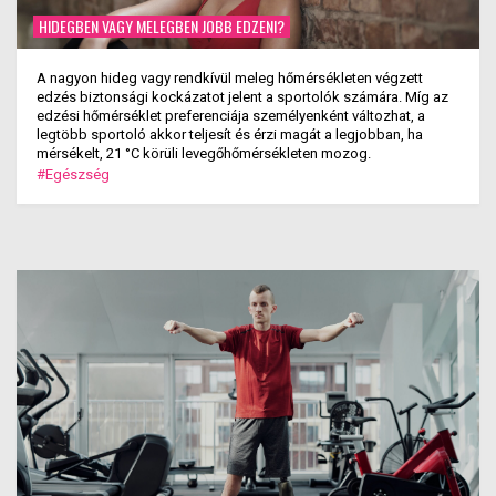
HIDEGBEN VAGY MELEGBEN JOBB EDZENI?
A nagyon hideg vagy rendkívül meleg hőmérsékleten végzett
edzés biztonsági kockázatot jelent a sportolók számára. Míg az
edzési hőmérséklet preferenciája személyenként változhat, a
legtöbb sportoló akkor teljesít és érzi magát a legjobban, ha
mérsékelt, 21 °C körüli levegőhőmérsékleten mozog.
#Egészség