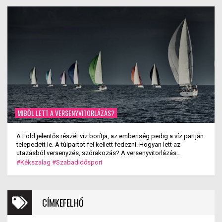
MIBŐL LETT A VERSENYVITORLÁZÁS?
A Föld jelentős részét víz borítja, az emberiség pedig a víz partján
telepedett le. A túlpartot fel kellett fedezni. Hogyan lett az
utazásból versenyzés, szórakozás? A versenyvitorlázás
kialakulása.
#Kékszalag
#Szabadidősport
CÍMKEFELHŐ