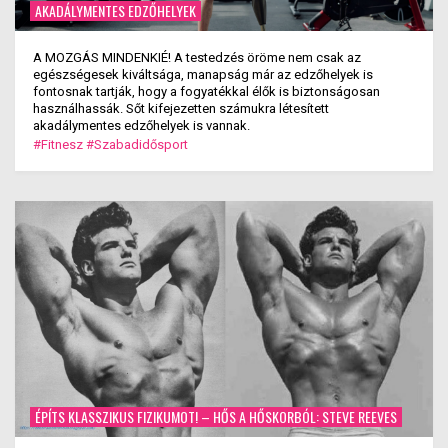
AKADÁLYMENTES EDZŐHELYEK
A MOZGÁS MINDENKIÉ! A testedzés öröme nem csak az
egészségesek kiváltsága, manapság már az edzőhelyek is
fontosnak tartják, hogy a fogyatékkal élők is biztonságosan
használhassák. Sőt kifejezetten számukra létesített
akadálymentes edzőhelyek is vannak.
#Fitnesz
#Szabadidősport
ÉPÍTS KLASSZIKUS FIZIKUMOT! – HŐS A HŐSKORBÓL: STEVE REEVES