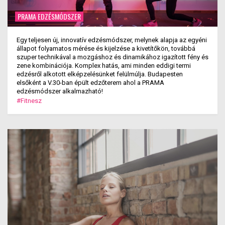
PRAMA EDZÉSMÓDSZER
Egy teljesen új, innovatív edzésmódszer, melynek alapja az egyéni
állapot folyamatos mérése és kijelzése a kivetítőkön, továbbá
szuper technikával a mozgáshoz és dinamikához igazított fény és
zene kombinációja. Komplex hatás, ami minden eddigi termi
edzésről alkotott elképzelésünket felülmúlja. Budapesten
elsőként a V.30-ban épült edzőterem ahol a PRAMA
edzésmódszer alkalmazható!
#Fitnesz