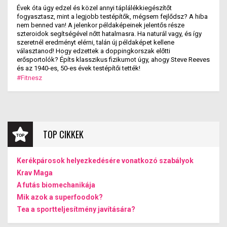
Évek óta úgy edzel és közel annyi táplálékkiegészítőt
fogyasztasz, mint a legjobb testépítők, mégsem fejlődsz? A hiba
nem benned van! A jelenkor példaképeinek jelentős része
szteroidok segítségével nőtt hatalmasra. Ha naturál vagy, és így
szeretnél eredményt elérni, talán új példaképet kellene
választanod! Hogy edzettek a doppingkorszak előtti
erősportolók? Építs klasszikus fizikumot úgy, ahogy Steve Reeves
és az 1940-es, 50-es évek testépítői tették!
#Fitnesz
TOP CIKKEK
Kerékpárosok helyezkedésére vonatkozó szabályok
Krav Maga
A futás biomechanikája
Mik azok a superfoodok?
Tea a sportteljesítmény javítására?