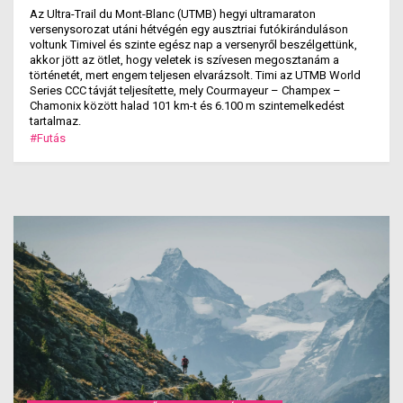
Az Ultra-Trail du Mont-Blanc (UTMB) hegyi ultramaraton
versenysorozat utáni hétvégén egy ausztriai futókiránduláson
voltunk Timivel és szinte egész nap a versenyről beszélgettünk,
akkor jött az ötlet, hogy veletek is szívesen megosztanám a
történetét, mert engem teljesen elvarázsolt. Timi az UTMB World
Series CCC távját teljesítette, mely Courmayeur – Champex –
Chamonix között halad 101 km-t és 6.100 m szintemelkedést
tartalmaz.
#Futás