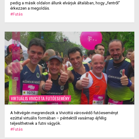
pedig a másik oldalon állunk elvárjuk általában, hogy „fentről”
érkezzen a megoldás.
#Futás
VIRTUÁLIS VIVICITTA FUTÓESEMÉNY
A hétvégén megrendezik a Vivicittá városvédő futóeseményt
ezúttal virtuális formában – péntektől vasárnap éjfélig
teljesíthetnek a futni vágyók.
#Futás