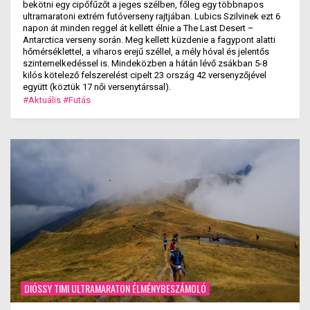
bekötni egy cipőfűzőt a jeges szélben, főleg egy többnapos
ultramaratoni extrém futóverseny rajtjában. Lubics Szilvinek ezt 6
napon át minden reggel át kellett élnie a The Last Desert –
Antarctica verseny során. Meg kellett küzdenie a fagypont alatti
hőmérséklettel, a viharos erejű széllel, a mély hóval és jelentős
szintemelkedéssel is. Mindeközben a hátán lévő zsákban 5-8
kilós kötelező felszerelést cipelt 23 ország 42 versenyzőjével
együtt (köztük 17 női versenytárssal).
#Aktuális
#Futás
DIÓSSY TIMI ULTRAMARATON ÉLMÉNYBESZÁMOLÓ