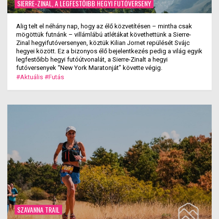
SIERRE-ZINAL, A LEGFESTŐIBB HEGYI FUTÓVERSENY
Alig telt el néhány nap, hogy az élő közvetítésen – mintha csak
mögöttük futnánk – villámlábú atlétákat követhettünk a Sierre-
Zinal hegyifutóversenyen, köztük Kilian Jornet repülését Svájc
hegyei között. Ez a bizonyos élő bejelentkezés pedig a világ egyik
legfestőibb hegyi futóútvonalát, a Sierre-Zinalt a hegyi
futóversenyek “New York Maratonját” követte végig.
#Aktuális
#Futás
SZAVANNA TRAIL