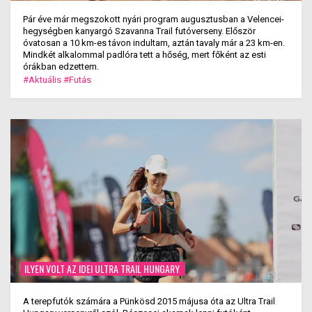
Pár éve már megszokott nyári program augusztusban a Velencei-
hegységben kanyargó Szavanna Trail futóverseny. Először
óvatosan a 10 km-es távon indultam, aztán tavaly már a 23 km-en.
Mindkét alkalommal padlóra tett a hőség, mert főként az esti
órákban edzettem.
#Aktuális
#Futás
ILYEN VOLT AZ IDEI ULTRA TRAIL HUNGARY
A terepfutók számára a Pünkösd 2015 májusa óta az Ultra Trail