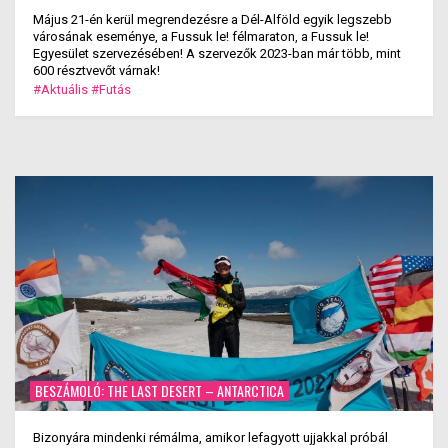
Május 21-én kerül megrendezésre a Dél-Alföld egyik legszebb
városának eseménye, a Fussuk le! félmaraton, a Fussuk le!
Egyesület szervezésében! A szervezők 2023-ban már több, mint
600 résztvevőt várnak!
#Aktuális
#Futás
BESZÁMOLÓ: THE LAST DESERT – ANTARCTICA
Bizonyára mindenki rémálma, amikor lefagyott ujjakkal próbál