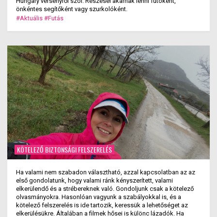
Hungary versenyről szól. Részesei akarnak lenni futóként,
önkéntes segítőként vagy szurkolóként.
#Aktuális
#Futás
KÖTELEZŐ BIZTONSÁGI FELSZERELÉS
Ha valami nem szabadon választható, azzal kapcsolatban az az
első gondolatunk, hogy valami ránk kényszerített, valami
elkerülendő és a strébereknek való. Gondoljunk csak a kötelező
olvasmányokra. Hasonlóan vagyunk a szabályokkal is, és a
kötelező felszerelés is ide tartozik, keressük a lehetőséget az
elkerülésükre. Általában a filmek hősei is különc lázadók. Ha