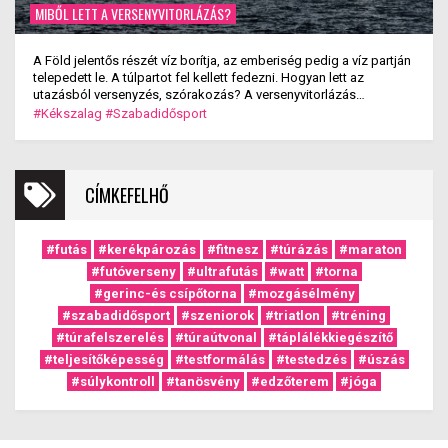
MIBŐL LETT A VERSENYVITORLÁZÁS?
A Föld jelentős részét víz borítja, az emberiség pedig a víz partján
telepedett le. A túlpartot fel kellett fedezni. Hogyan lett az
utazásból versenyzés, szórakozás? A versenyvitorlázás
kialakulása.
#Kékszalag
#Szabadidősport
CÍMKEFELHŐ
#futás
#kerékpározás
#fitnesz
#túrázás
#maraton
#futóverseny
#ultrafutás
#watt
#torna
#gerinc-és csípőtorna
#mozgásélmény
#szabadidősport
#szeniorok
#triatlon
#tréning
#túrafelszerelés
#túraútvonal
#táplálékkiegészítő
#teljesítőképesség
#testformálás
#testedzés
#úszás
#súlykontroll
#tanösvény
#edzőterem
#jóga