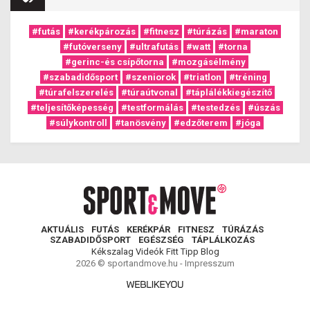
#futás
#kerékpározás
#fitnesz
#túrázás
#maraton
#futóverseny
#ultrafutás
#watt
#torna
#gerinc-és csípőtorna
#mozgásélmény
#szabadidősport
#szeniorok
#triatlon
#tréning
#túrafelszerelés
#túraútvonal
#táplálékkiegészítő
#teljesítőképesség
#testformálás
#testedzés
#úszás
#súlykontroll
#tanösvény
#edzőterem
#jóga
AKTUÁLIS
FUTÁS
KERÉKPÁR
FITNESZ
TÚRÁZÁS
SZABADIDŐSPORT
EGÉSZSÉG
TÁPLÁLKOZÁS
Kékszalag
Videók
Fitt Tipp
Blog
2026 © sportandmove.hu -
Impresszum