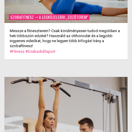
SZOBAFITNESZ -> A LEGKÖZELEBBI „EDZŐTEREM”
Messze a fitneszterem? Csak körülményesen tudod megoldani a
heti többszöri edzést? Használd az otthonodat és a legjobb
ingyenes videókat, hogy ne legyen több kifogás! Irány a
szobafitnesz!
#Fitnesz
#Szabadidősport