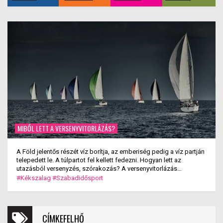
MIBŐL LETT A VERSENYVITORLÁZÁS?
A Föld jelentős részét víz borítja, az emberiség pedig a víz partján
telepedett le. A túlpartot fel kellett fedezni. Hogyan lett az
utazásból versenyzés, szórakozás? A versenyvitorlázás
kialakulása.
#Kékszalag
#Szabadidősport
CÍMKEFELHŐ