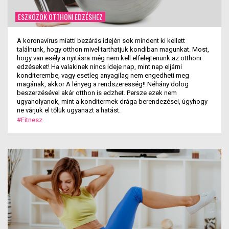
ESZKÖZÖK OTTHONI EDZÉSHEZ
A koronavírus miatti bezárás idején sok mindent ki kellett
találnunk, hogy otthon mivel tarthatjuk kondiban magunkat. Most,
hogy van esély a nyitásra még nem kell elfelejtenünk az otthoni
edzéseket! Ha valakinek nincs ideje nap, mint nap eljárni
konditerembe, vagy esetleg anyagilag nem engedheti meg
magának, akkor A lényeg a rendszeresség!! Néhány dolog
beszerzésével akár otthon is edzhet. Persze ezek nem
ugyanolyanok, mint a konditermek drága berendezései, úgyhogy
ne várjuk el tőlük ugyanazt a hatást.
#Fitnesz