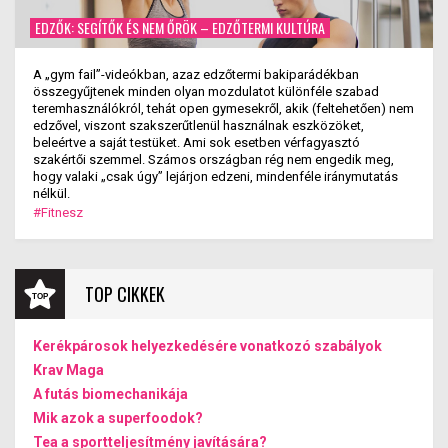
EDZŐK: SEGÍTŐK ÉS NEM ŐRÖK – EDZŐTERMI KULTÚRA
A „gym fail”-videókban, azaz edzőtermi bakiparádékban
összegyűjtenek minden olyan mozdulatot különféle szabad
teremhasználókról, tehát open gymesekről, akik (feltehetően) nem
edzővel, viszont szakszerűtlenül használnak eszközöket,
beleértve a saját testüket. Ami sok esetben vérfagyasztó
szakértői szemmel. Számos országban rég nem engedik meg,
hogy valaki „csak úgy” lejárjon edzeni, mindenféle iránymutatás
nélkül.
#Fitnesz
TOP CIKKEK
Kerékpárosok helyezkedésére vonatkozó szabályok
Krav Maga
A futás biomechanikája
Mik azok a superfoodok?
Tea a sportteljesítmény javítására?