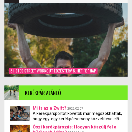
8 HETES STREET WORKOUT EDZÉSTERV 8. HÉT "B" NAP
KERÉKPÁR AJÁNLÓ
Mi is az a Zwift?
2025.02.07
A kerékpársportot követők már megszokhatták,
hogy egy-egy kerékpárverseny közvetítése előtt
a reklámblokkban egy bizonyos „Zwift” nevű
Őszi kerékpározás: Hogyan készülj fel a
programot promózik a csatorna. A Zwift egy