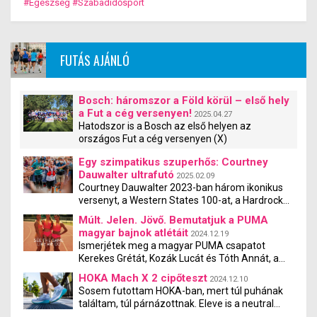
eredményesebb lehetsz, függetlenül attól, hogy otthon edzel vagy
#Egészség
#Szabadidősport
az edzőtermet látogatod.
FUTÁS AJÁNLÓ
Bosch: háromszor a Föld körül – első hely
a Fut a cég versenyen!
2025.04.27
Hatodszor is a Bosch az első helyen az
országos Fut a cég versenyen (X)
Egy szimpatikus szuperhős: Courtney
Dauwalter ultrafutó
2025.02.09
Courtney Dauwalter 2023-ban három ikonikus
versenyt, a Western States 100-at, a Hardrock
100-at és az Ultra-Trail du Mont Blanc-t is
Múlt. Jelen. Jövő. Bemutatjuk a PUMA
megnyerte. Ez rajta kívül eddig még senkinek
magyar bajnok atlétáit
2024.12.19
sem sikerült. Az amerikai ultrafutót azonban
Ismerjétek meg a magyar PUMA csapatot
nemcsak káprázatos sikerei miatt szeretik,
Kerekes Grétát, Kozák Lucát és Tóth Annát, a
hanem azért is, mert bárhol megjelenik, árad
PUMA magyar bajnok atlétáit. Mindannyian
belőle a kedvesség.
HOKA Mach X 2 cipőteszt
2024.12.10
eredményes PUMA atléták, akik most mesélnek
Sosem futottam HOKA-ban, mert túl puhának
a pályafutásukról, tippeket és praktikákat
találtam, túl párnázottnak. Eleve is a neutral
osztanak meg veletek. Mindegyikükkel
cipőket kedvelem, így kíváncsivá tett a HOKA