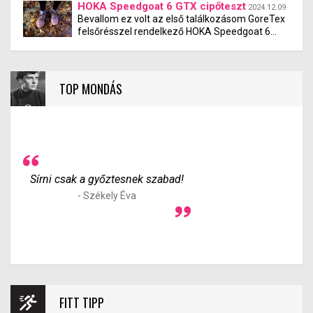
beszélgettünk a gátfutásról, a versenyzésről,
HOKA Speedgoat 6 GTX cipőteszt
2024.12.09
Mach X 2 teszt lehetősége.
jövőbeni céljaikról és eddigi tapasztalataikról
Bevallom ez volt az első találkozásom GoreTex
felsőrésszel rendelkező HOKA Speedgoat 6
GTX terepfutó cipővel, amit kifejezetten nehéz
terepviszonyokhoz terveztek. Elvittem a Budai-
hegyekbe egy Balboa körre és a Spartacus
ösvényre is. Így alkalmam nyílt köves szintes
TOP MONDÁS
terepen, egynyomtávos gerincúton és
patakátkeléseken is kipróbálni, mit tud.
Sírni csak a győztesnek szabad!
- Székely Éva
FITT TIPP