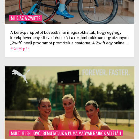
MI IS AZ A ZWIFT?
A kerékpársportot követők már megszokhatták, hogy egy-egy
kerékpárverseny közvetítése előtt a reklámblokkban egy bizonyos
„Zwift” nevű programot promózik a csatorna. A Zwift egy online
kerékpáros játék- és edzőprogram, amely lehetővé teszi a
#Kerékpár
felhasználók számára, hogy egy virtuális világban tekerjenek,
eddzenek és versenyezzenek. A célja pedig az, hogy
megszüntesse a görgőn való ülés és a fal bámulásának kínzó
unalmát. A 2014-es megjelenése óta abszolút sikertörténetnek
számít. Nézzük is meg, mi fán terem a Zwift!
MÚLT. JELEN. JÖVŐ. BEMUTATJUK A PUMA MAGYAR BAJNOK ATLÉTÁIT