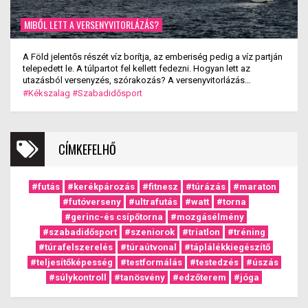
MIBŐL LETT A VERSENYVITORLÁZÁS?
A Föld jelentős részét víz borítja, az emberiség pedig a víz partján
telepedett le. A túlpartot fel kellett fedezni. Hogyan lett az
utazásból versenyzés, szórakozás? A versenyvitorlázás
kialakulása.
#Kékszalag
#Szabadidősport
CÍMKEFELHŐ
#futás
#kerékpározás
#fitnesz
#túrázás
#maraton
#futóverseny
#ultrafutás
#watt
#torna
#gerinc-és csípőtorna
#mozgásélmény
#szabadidősport
#szeniorok
#triatlon
#tréning
#túrafelszerelés
#túraútvonal
#táplálékkiegészítő
#teljesítőképesség
#testformálás
#testedzés
#úszás
#súlykontroll
#tanösvény
#edzőterem
#jóga