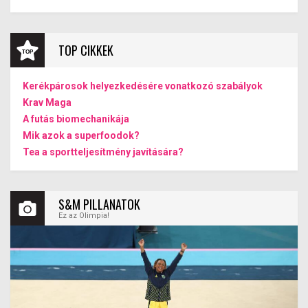
hatékony mozgásforma. Amellett, hogy segíti a
lelkesedés. Kár érte.
fogyást és javítja az erőnlétet, számos egyéb
egészségügyi előnnyel is jár. Ebben a cikkben
megvizsgáljuk, miért érdemes beiktatni ezt az
TOP CIKKEK
egyszerű mozgásformát a mindennapi rutinba,
és hogyan profitálhatunk belőle hosszú távon.
Kerékpárosok helyezkedésére vonatkozó szabályok
Krav Maga
A futás biomechanikája
Mik azok a superfoodok?
Tea a sportteljesítmény javítására?
S&M PILLANATOK
Ez az Olimpia!