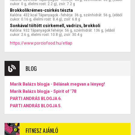
cukor: 0 g, élelmi rost: 2.2 g), zsír: 7.2 g
Brokkolikrémes-csirkés tészta
Kalória: 432 kcal Tápanyagok - fehérje: 36 g, szénhidrát: 56 g, (ebből
cukor: 0.16 g, élelmi rost: 8.4 g), zsír: 6.8 g
Sonkával töltött csirkemell, vadrizs, brokkoli
Kalória: 932 Tápanyagok fehérje: 56 g, szénhidrát: 136 g, (ebből
cukor: 2.6 g, élelmi rost: 10.8 g), zsír: 30.4 g
https://www.porciofood.hu/etlap
BLOG
Marik Balázs blogja - Bélának megvan a lényeg!
Marik Balázs blogja - Spirit of ‘78
PARTI ANDRÁS BLOGJA 6.
PARTI ANDRÁS BLOGJA 5.
FITNESZ AJÁNLÓ