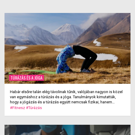
TÚRÁZÁS ÉS A JÓGA
Habár elsőre talán elég távolinak tűnik, valójában nagyon is közel
van egymáshoz a túrázás és a jóga. Tanulmányok kimutatták,
hogy a jógázás és a túrázás együtt nemcsak fizikai, hanem
mentális jóllétet is teremt.
#Fitnesz
#Túrázás