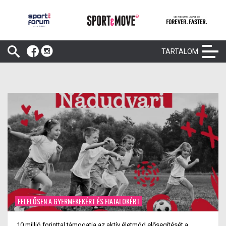
TARTALOM
FELELŐSEN A GYERMEKEKÉRT ÉS FIATALOKÉRT
10 millió forinttal támogatja az aktív életmód elősegítését a