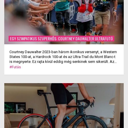
EGY SZIMPATIKUS SZUPERHŐS: COURTNEY DAUWALTER ULTRAFUTÓ
Courtney Dauwalter 2023-ban három ikonikus versenyt, a Western
States 100-at, a Hardrock 100-at és az Ultra-Trail du Mont Blanc-t
is megnyerte. Ez rajta kívül eddig még senkinek sem sikerült. Az
amerikai ultrafutót azonban nemcsak káprázatos sikerei miatt
#Futás
szeretik, hanem azért is, mert bárhol megjelenik, árad belőle a
kedvesség.