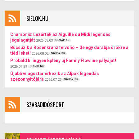
a magashegységekbe, a tengerpartra vagy egy
korszerűsített parasztházakkal rendelkező két
tópartra, még mindig vannak alternatíváink:
szállodafalu egyedi hangulatot áraszt. A
például „besüllyedhetünk” az erdőbe, akár itthon
nyaralás Karintia hotelfaluiban felejthetetlen
SIELOK.HU
is. Hőség helyett erdőfürdő.
élménnyé válik gyermekek és felnőttek
számára egyaránt. Mindkét egység
autómentes, a parkolás kizárólag a
Chamonix: Lezárták az Aiguille du Midi legendás
létesítmények előtt lehetséges. (X) (X)
jégalagútját
2026.08.03
Síelők.hu
Búcsúzik a Rosenkranz felvonó – de egy darabja örökre a
tiéd lehet!
2026.08.02
Síelők.hu
Próbáld ki ingyen Eplény új Family Flowline pályáját!
2026.07.29
Síelők.hu
Újabb világsztár érkezik az Alpok legendás
szezonnyitójára
2026.07.25
Síelők.hu
SZABADIDŐSPORT