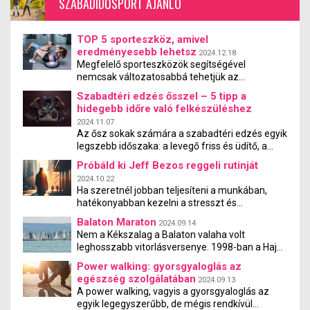
SZABADIDŐSPORT AJÁNLÓ
TOP 5 sporteszköz, amivel
eredményesebb lehetsz
2024.12.18
Megfelelő sporteszközök segítségével
nemcsak változatosabbá tehetjük az
edzéseinket, de gyorsabban elérhetjük a
Szabadtéri edzés ősszel – 5 tipp a
kitűzött céljainkat is. Íme az 5 legjobb
hidegebb időre való felkészüléshez
sporteszköz, amikkel eredményesebb lehetsz,
2024.11.07
függetlenül attól, hogy otthon edzel vagy az
Az ősz sokak számára a szabadtéri edzés egyik
edzőtermet látogatod.
legszebb időszaka: a levegő friss és üdítő, a
természet gyönyörű színekben pompázik.
Próbáld ki Jeff Bezos reggeli rutinját
Azonban ahogy az időjárás egyre hűvösebbé
2024.10.22
válik, érdemes néhány dolgot szem előtt
Ha szeretnél jobban teljesíteni a munkában,
tartanod, hogy az edzéseid élvezetesek és
hatékonyabban kezelni a stresszt és
biztonságosak maradjanak. Ebben a cikkben 5
kiegyensúlyozottabbnak, nyugodtabbnak lenni
hasznos tippet adunk ahhoz, hogyan
Balaton Maraton
2024.09.14
ez a cikk neked szól. Rengeteg praktikát
készülhetsz fel az őszi szabadtéri edzésekre,
Nem a Kékszalag a Balaton valaha volt
bevehetünk, a különféle vitaminoktól kezdve, a
hogy a hidegebb idő se állítson meg!
leghosszabb vitorlásversenye. 1998-ban a Hajó
meditáción át a reggeli intenzív edzésig… Mit
Magazin megszervezte a 10-szeres Kékszalag-
szólsz, ha azt mondjuk, van egy rendkívül
Power walking: gyorsgyaloglás az
távot magában foglaló Kent-Balaton Maraton
egyszerű megoldás, amit bárki, ingyen és
egészség szolgálatában
2024.09.13
versenyt. Itt nemcsak elindult 14 hajó, de 12
kényelmesen “alkalmazhat”?
A power walking, vagyis a gyorsgyaloglás az
közülük be is fejezte a versenyt. A verseny még
egyik legegyszerűbb, de mégis rendkívül
több kiadást megélt, de mára kihunyt a