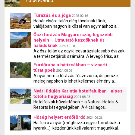
Túrázás és a jóga
2025.02.16
Habár elsőre talán elég távolinak tűnik,
valójában nagyon is közel van egymáshoz a
túrázás és a jóga. Tanulmányok kimutatták,
Őszi túrázás Magyarország legszebb
hogy a jógázás és a túrázás együtt nemcsak
helyein – Útmutató kezdőknek és
fizikai, hanem mentális jóllétet is teremt.
haladóknak
2024.10.10
Az ősz talán az egyik legvarázslatosabb évszak
a természetjárók számára. A levegő friss, az
erdők és hegyek pedig lenyűgöző színekben
Fürdőruha a hátizsákban – vízparti
pompáznak. Magyarország bővelkedik
túratippek
2024.08.06
gyönyörű túraútvonalakban, amik tökéletesek
A nyár nem a túrázás főszezonja, de persze
mind a kezdők, mind a tapasztalt túrázók
meleg napokon is lehet kellemes élmény a
számára. Ebben az útmutatóban bemutatjuk,
természetjárás, pláne akkor, ha korán indulunk,
hogyan készülhetsz fel egy őszi túrára, és hol
Nyári üdülés Karintia hotelfaluiban - alpesi
és egy hűsítő strandon zárhatjuk a túrát.
találhatod meg az ország legszebb
tótól a hegyóriásig
Vízparti túratippek mindig jól jönnek!
2024.08.03
túraútvonalait.
Hotelfalvak bűvöletében – a Naturel Hotels &
Resorts két egységében. A 4 csillagos
SCHÖNLEITN és a 3 csillagos SEELEITN
Hőség helyett erdőfürdő
hotelfaluban a szabadságolás csúcsélvezet.
2024.06.26
Ha forró a nyár (méghozzá egyre forróbbak a
Akár a lélegzetelállítóan csodás természetben,
nyarak…), kezdenünk kell valamit magunkkal.
akár a Faaki-tó (Faaker See) partján. A 400 éves
Vonatkozik ez a nyaralásra is: ha nem jutunk el
faanyagból létesített, rusztikus stílusú,