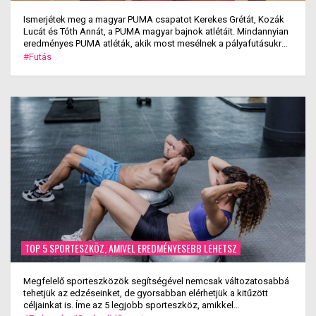
Ismerjétek meg a magyar PUMA csapatot Kerekes Grétát, Kozák
Lucát és Tóth Annát, a PUMA magyar bajnok atlétáit. Mindannyian
eredményes PUMA atléták, akik most mesélnek a pályafutásukról,
tippeket és praktikákat osztanak meg veletek. Mindegyikükkel
#Futás
beszélgettünk a gátfutásról, a versenyzésről, jövőbeni céljaikról és
eddigi tapasztalataikról
TOP 5 SPORTESZKÖZ, AMIVEL EREDMÉNYESEBB LEHETSZ
Megfelelő sporteszközök segítségével nemcsak változatosabbá
tehetjük az edzéseinket, de gyorsabban elérhetjük a kitűzött
céljainkat is. Íme az 5 legjobb sporteszköz, amikkel