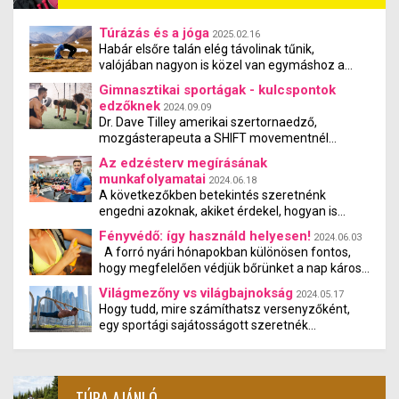
Túrázás és a jóga
2025.02.16
Habár elsőre talán elég távolinak tűnik,
valójában nagyon is közel van egymáshoz a
túrázás és a jóga. Tanulmányok kimutatták,
Gimnasztikai sportágak - kulcspontok
hogy a jógázás és a túrázás együtt nemcsak
edzőknek
2024.09.09
fizikai, hanem mentális jóllétet is teremt.
Dr. Dave Tilley amerikai szertornaedző,
mozgásterapeuta a SHIFT movementnél
nemrégiben egy összeállításban mutatta be,
Az edzésterv megírásának
hogy a szertornában melyek az edzéstervezés
munkafolyamatai
2024.06.18
sarokpontjai, egész onnantól, hogy megfelelő
A következőkben betekintés szeretnénk
állagúak legyenek az izmaink, egészen odáig,
engedni azoknak, akiket érdekel, hogyan is
hogy hogyan tanuljunk meg komplexebb
készül nálunk egy edzésterv
mozdulatokat. A bemutatóban sok olyan tétel
Fényvédő: így használd helyesen!
2024.06.03
elhangzik, amelyet szélesebb körökben
A forró nyári hónapokban különösen fontos,
ismernek régóta, viszont van jó néhány kevésbé
hogy megfelelően védjük bőrünket a nap káros
ismert gyakorlat, módszer vagy elv, amelyet
sugaraitól. Az UV-sugárzás bőrrákot okozhat,
Világmezőny vs világbajnokság
2024.05.17
szeretnék a következőkben ismertetni, mivel
és gyorsítja a bőr öregedését. Ebben a
Hogy tudd, mire számíthatsz versenyzőként,
ezek ritkábban ismételt támpontok. Ezek a
bejegyzésben bemutatjuk, hogyan válasszunk
egy sportági sajátosságott szeretnék
kulcspontok jól jöhetnek az edzőknek a
és használjunk helyesen fényvédőt, hogy
bemutatni, ami más sportágakban is
gimnasztikai sportágakban – a saját testsúlyos
megóvjuk bőrünket.
előfordulhat. Avagy világmezőny vs
sportágakban, de akár haladó sportolóknak is.
világbajnokság. De mi is ez?
TÚRA AJÁNLÓ