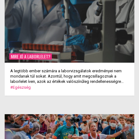
MIRE JÓ A LABORLELET?
A legtöbb ember számára a laborvizsgálatok eredményei nem
mondanak túl sokat. Azontúl, hogy amit megcsillagoznak a
laborlelet íven, azok az értékek valószínűleg rendellenességre
utalnak, nem elég informatívak. Általában szükséges a
#Egészség
„kódolvasáshoz” egy orvos, aki átlátja őket. Jó esetben.