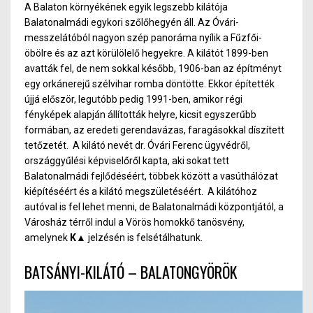
A Balaton környékének egyik legszebb kilátója
Balatonalmádi
egykori szőlőhegyén áll. Az Óvár
i-
m
esszelátóból nagyon szép panoráma nyílik a Fűzfői-
öbölre és az azt körülölelő hegyekre.
A kilátót 1899-ben
avatták fel, de nem sokkal később, 1906-ban az építményt
egy orkánerejű szélvihar romba döntötte. Ekkor építették
újjá először, legutóbb pedig 1991-ben, amikor régi
fényképek alapján állították helyre, kicsit egyszerűbb
formába
n,
az eredeti gerendavázas, faragásokkal díszített
tetőzetét.
A kilátó nevét
d
r. Óvári Ferenc ügyvédről,
országgyűlési képviselőről kapta, aki sokat tett
Balatonalmádi fejlődéséért, többek között a vasúthálózat
kiépítéséért és a kilátó megszületéséért.
A kilátóhoz
autóval is fel lehet menni, de Balatonalmádi központjától, a
Városház térről indul a Vörös
h
omokkő tanösvén
y,
amelynek
K▲
jelzésén is felsétálhatunk.
BATSÁNYI-KILÁTÓ – BALATONGYÖRÖK