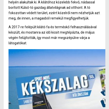
helyén alakultak ki. A kilátóhoz közelebb fekvő, nádassal
borított Külső-tó gazdag állatvilágnak ad otthont. A tó
fokozottan védett terület, ezért közelről nem nézhetjük azt
meg, de inne
n,
a magasból remekül megfigyelhetjük.
A 2017-re felépült kilátó fa és terméskő felhasználásával
készült, és mostanra az idő kicsit megtépázta, de május
végén felújították, így most már megszépülve várja a
látogatókat.