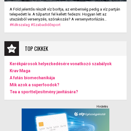
A Föld jelentős részét víz borítja, az emberiség pedig a víz partján
telepedett le. A túlpartot fel kellett fedezni. Hogyan lett az
utazásból versenyzés, szórakozás? A versenyvitorlázás
kialakulása.
#Kékszalag
#Szabadidősport
TOP CIKKEK
Kerékpárosok helyezkedésére vonatkozó szabályok
Krav Maga
A futás biomechanikája
Mik azok a superfoodok?
Tea a sportteljesítmény javítására?
Hirdetés