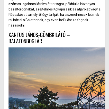
számos izgalmas látnivalót tartogat, például a látványos
bazaltorgonákat, a rejtelmes Kőkapu sziklás átjárójá
t v
agy a
Rózsakövet, am
ely
ről úgy tartjá
k:
ha a szerelmesek leülnek
rá, háttal a Balatonnak, egy éven belül össze fognak
házasodni.
XANTUS JÁNO
S-G
ÖMBKILÁTÓ
–
BALATONBOGLÁR