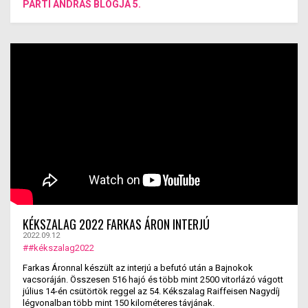
PARTI ANDRÁS BLOGJA 5.
KÉKSZALAG 2022 FARKAS ÁRON INTERJÚ
2022.09.12
##kékszalag2022
Farkas Áronnal készült az interjú a befutó után a Bajnokok
vacsoráján. Összesen 516 hajó és több mint 2500 vitorlázó vágott
július 14-én csütörtök reggel az 54. Kékszalag Raiffeisen Nagydíj
légvonalban több mint 150 kilométeres távjának.