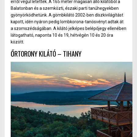
erről végül letettek. A 165 méter magasan álló kilátóból a
Balatonban és a szemközti, északi parti tanúhegyekben
gyönyörködhetünk.
A
g
ömbkilátó 2002-ben díszkivilágítást
kapott, idén nyáron ped
ig lo
mbkorona-tanösvényt adtak át
a szomszédságában.
A kilátó jelképes belépőjegy ellenében
látogatható, naponta 10 és 19, hétvégén 10 és 20 óra
között.
ŐRTORON
Y K
ILÁTÓ – TIHANY