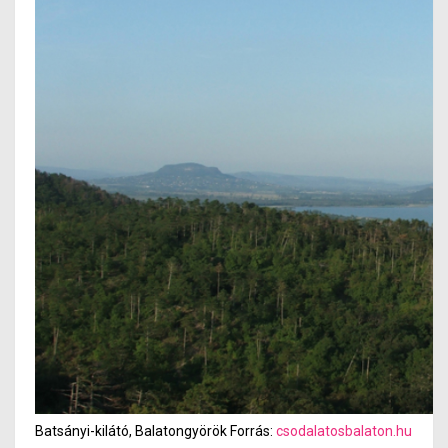
Batsányi-kilátó, Balatongyörök Forrás:
csodalatosbalaton.hu