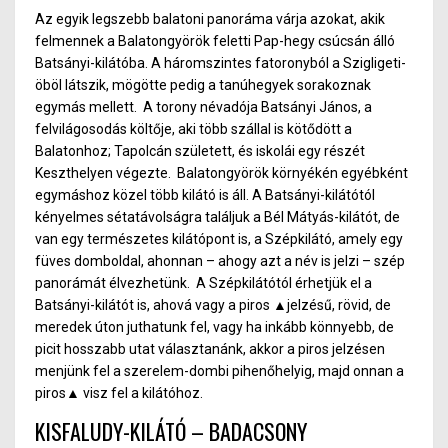
Az egyik legszebb balatoni panoráma várja azokat, akik
felmennek a Balatongyörök feletti Pap-hegy csúcsán álló
Batsányi-kilátóba. A háro
ms
zintes fatoronyból a Szigligeti-
öböl látszik, mögötte pedig a tanúhegyek sorakoznak
egymás mellett.
A torony névadója Batsányi János, a
felvilágosodás költője, aki több szállal is kötődött a
Balatonhoz; Tapolcán született, és iskolái egy részét
Keszthelyen végezte.
Balatongyörök környékén egyébként
egymáshoz közel több kilátó is áll. A Batsányi-kilátótól
kényelmes sétatávolságra találjuk a Bél Mátyás-kilátót, de
van egy természetes kilátópont is, a Szépkilátó, am
ely
egy
füves domboldal, ahonnan – ahogy azt a név is jelzi – szép
panorámát élvezhetünk.
A Szépkilátótól érhetjük el a
Batsányi-kilátót is, ahová vagy a piros
▲
jelzésű, rövid, de
meredek úton juthatunk fel, vagy ha inká
bb kö
nnyebb, de
picit hosszabb utat választanánk, akkor a piros jelzésen
menjünk fel a
s
zerelem-dombi pihenőhelyig, majd onnan
a
piros
▲
visz fel a kilátóhoz.
KISFALUDY-KILÁTÓ – BADACSONY