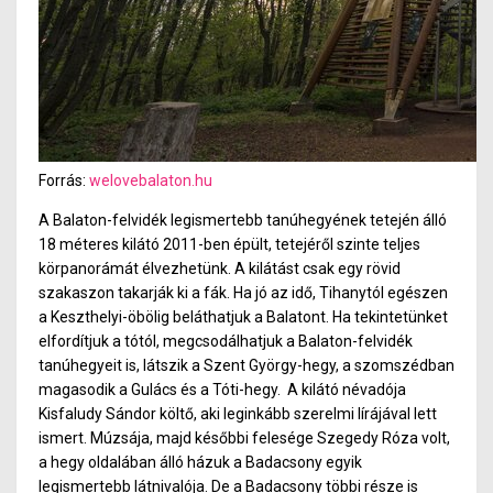
Forrás:
welovebalaton.hu
A Balaton-felvidék legismertebb tanúhegyének tetején álló
18 méteres kilátó 2011-ben épült, tetejéről szinte teljes
körpanorámát élvezhetünk. A kilátást csak egy rövid
szakaszon takarják ki a fák. Ha jó az idő, Tihanytól egészen
a Keszthelyi-öbölig beláthatjuk a Balatont.
Ha tekintetünket
elfordítjuk a tótól, megcsodálhatjuk
a
Balaton-felvidék
tanúhegyeit is, látszik a Szent György-hegy, a szomszédban
magasodik a Gulács és a Tóti-hegy.
A kilátó névadója
Kisfaludy Sándor költő, aki leginkább szerelmi lírájával lett
ismert. Múzsája, majd későbbi felesége Szegedy Róza volt,
a hegy oldalában álló házuk a Badacsony egyik
legismertebb látnivalója. De a Badacsony többi része is