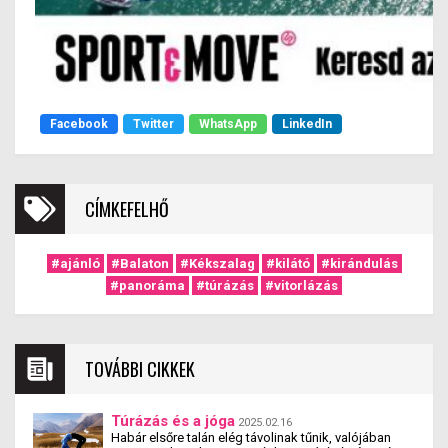
Facebook
Twitter
WhatsApp
LinkedIn
CÍMKEFELHŐ
#ajánló
#Balaton
#Kékszalag
#kilátó
#kirándulás
#panoráma
#túrázás
#vitorlázás
TOVÁBBI CIKKEK
Túrázás és a jóga
2025.02.16
Habár elsőre talán elég távolinak tűnik, valójában