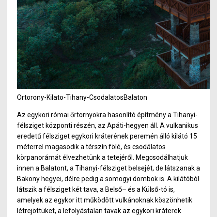
Ortorony-Kilato-Tihany-CsodalatosBalaton
Az egykori római őrtornyokra hasonlító építmény a Tihanyi-
félsziget központi részén, az Apáti-hegyen áll. A vulkanikus
eredetű félsziget egykori kráterének peremén álló kilátó 15
méterrel magasodik a térszín fölé, és csodálatos
körpanorámát élvezhetünk a tetejéről. Megcsodálhatjuk
innen a Balatont, a Tihanyi-félsziget belsejét, de látszan
ak a
Bakony hegyei, délre pedig a somogyi dombok is. A kilátóból
látszik a félsziget két tava, a Belső
– é
s a Külső-tó is,
amelyek az egykor itt működött vulkánoknak köszönhetik
létrejöttüket, a lefolyástalan tavak az egykori kráterek