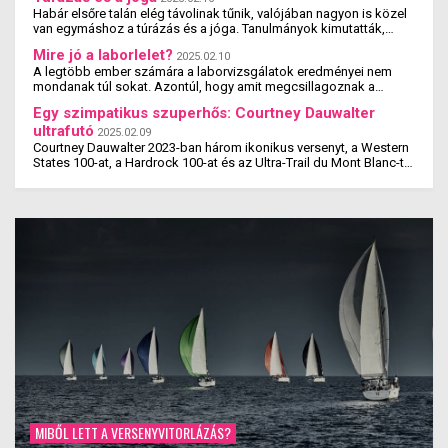
Habár elsőre talán elég távolinak tűnik, valójában nagyon is közel
van egymáshoz a túrázás és a jóga. Tanulmányok kimutatták,
hogy a jógázás és a túrázás ...
Mire jó a laborlelet?
2025.02.10
A legtöbb ember számára a laborvizsgálatok eredményei nem
mondanak túl sokat. Azontúl, hogy amit megcsillagoznak a
laborlelet íven, azok az értékek valószínűleg ...
Egy szimpatikus szuperhős: Courtney Dauwalter
ultrafutó
2025.02.09
Courtney Dauwalter 2023-ban három ikonikus versenyt, a Western
States 100-at, a Hardrock 100-at és az Ultra-Trail du Mont Blanc-t
is megnyerte. Ez rajta kívül eddig még ...
MIBŐL LETT A VERSENYVITORLÁZÁS?