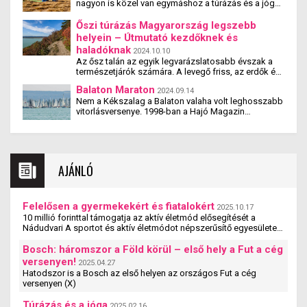
nagyon is közel van egymáshoz a túrázás és a jóga.
Tanulmányok kimutatták, hogy a jógázás és a
túrázás együtt nemcsak fizikai, hanem mentális
Őszi túrázás Magyarország legszebb
jóllétet is teremt.
helyein – Útmutató kezdőknek és
haladóknak
2024.10.10
Az ősz talán az egyik legvarázslatosabb évszak a
természetjárók számára. A levegő friss, az erdők és
hegyek pedig lenyűgöző színekben pompáznak.
Balaton Maraton
2024.09.14
Magyarország bővelkedik gyönyörű
Nem a Kékszalag a Balaton valaha volt leghosszabb
túraútvonalakban, amik tökéletesek mind a kezdők,
vitorlásversenye. 1998-ban a Hajó Magazin
mind a tapasztalt túrázók számára. Ebben az
megszervezte a 10-szeres Kékszalag-távot
útmutatóban bemutatjuk, hogyan készülhetsz fel
magában foglaló Kent-Balaton Maraton versenyt. Itt
egy őszi túrára, és hol találhatod meg az ország
nemcsak elindult 14 hajó, de 12 közülük be is fejezte
legszebb túraútvonalait.
a versenyt. A verseny még több kiadást megélt, de
mára kihunyt a lelkesedés. Kár érte.
AJÁNLÓ
Felelősen a gyermekekért és fiatalokért
2025.10.17
10 millió forinttal támogatja az aktív életmód elősegítését a
Nádudvari A sportot és aktív életmódot népszerűsítő egyesületek,
szervezetek és iskolák szakmai ...
Bosch: háromszor a Föld körül – első hely a Fut a cég
versenyen!
2025.04.27
Hatodszor is a Bosch az első helyen az országos Fut a cég
versenyen (X)
Túrázás és a jóga
2025.02.16