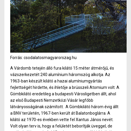
Forrás: csodalatosmagyarorszag.hu
A Várdomb tetején álló fura kilátó 15 méter átmérőj
ű,
és
vázszerkezetét 240 alumínium háromszög alkotja. Az
1963-ban készült kilátó a hazai alumíniumgyártás
fejlettségét hirdette, és ihletője a brüsszeli Atomium volt. A
Gömbkilátó eredetileg a budapesti Városligetben állt, ahol
az első Budapesti Nemzetközi Vásár legfőbb
látványosságának számított.
A Gömbkilátó három évig állt
a BNV területén, 1967-ben került át Balatonboglárra. A
kilátó az 1970-es években vette fel Xantus János nevét.
Vo
lt ol
yan terv is, hogy a felületét
beborítják üveggel, de