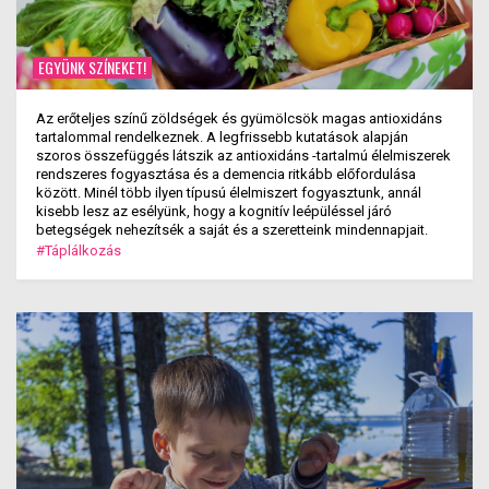
EGYÜNK SZÍNEKET!
Az erőteljes színű zöldségek és gyümölcsök magas antioxidáns
tartalommal rendelkeznek. A legfrissebb kutatások alapján
szoros összefüggés látszik az antioxidáns -tartalmú élelmiszerek
rendszeres fogyasztása és a demencia ritkább előfordulása
között. Minél több ilyen típusú élelmiszert fogyasztunk, annál
kisebb lesz az esélyünk, hogy a kognitív leépüléssel járó
betegségek nehezítsék a saját és a szeretteink mindennapjait.
#Táplálkozás