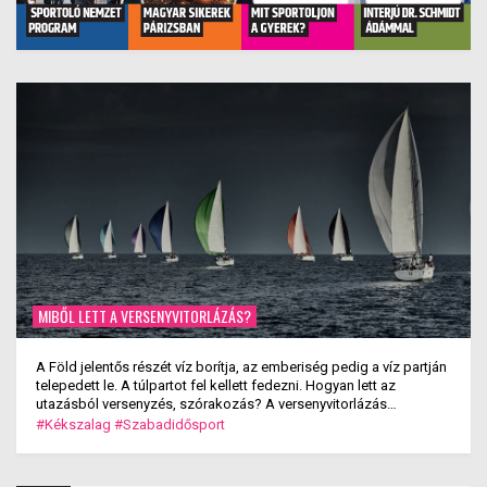
MIBŐL LETT A VERSENYVITORLÁZÁS?
A Föld jelentős részét víz borítja, az emberiség pedig a víz partján
telepedett le. A túlpartot fel kellett fedezni. Hogyan lett az
utazásból versenyzés, szórakozás? A versenyvitorlázás
kialakulása.
#Kékszalag
#Szabadidősport