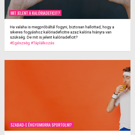
MIT JELENT A KALÓRIADEFICIT?
Ha valaha is megpróbáltál fogyni, biztosan hallottad, hogy a
sikeres fogyáshoz kalóriadeficitre azaz kalória hiányra van
szükség. De mit is jelent kalóriadeficit?
#Egészség
#Táplálkozás
SZABAD-E ÉHGYOMORRA SPORTOLNI?