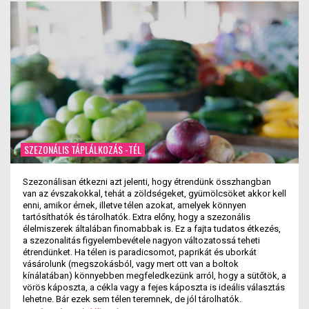
SZEZONÁLIS TÁPLÁLKOZÁS -TÉL
Szezonálisan étkezni azt jelenti, hogy étrendünk összhangban
van az évszakokkal, tehát a zöldségeket, gyümölcsöket akkor kell
enni, amikor érnek, illetve télen azokat, amelyek könnyen
tartósíthatók és tárolhatók. Extra előny, hogy a szezonális
élelmiszerek általában finomabbak is. Ez a fajta tudatos étkezés,
a szezonalitás figyelembevétele nagyon változatossá teheti
étrendünket. Ha télen is paradicsomot, paprikát és uborkát
vásárolunk (megszokásból, vagy mert ott van a boltok
kínálatában) könnyebben megfeledkezünk arról, hogy a sütőtök, a
vörös káposzta, a cékla vagy a fejes káposzta is ideális választás
lehetne. Bár ezek sem télen teremnek, de jól tárolhatók.