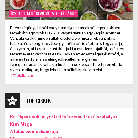
ÍGY LETTEM HÚSEVŐBŐL VEGETÁRIÁNUS
Egészségügyi, hitbéli vagy bármilyen más okból egyre többen
térnek át vagy próbálják ki a vegetáriánus vagy vegán étrendet.
Van, aki szakít minden állati eredetű élelmiszerrel, van, aki a
halakat és a tenger további gyümölcseit továbbra is fogyasztja,
és olyan is, aki csak a húst iktatja ki a mindennapjaiból, tojást és
tejterméket továbbra is eszik. Sokan az egészséges életmód, a
sikeres testformálás elengedhetetlen energia- és
fehérjeforrásának tartják a húst, ám sok élsportoló bizonyította
szerte a világon, hogy lehet hús nélkül is aktívan élni.
#Táplálkozás
TOP CIKKEK
Kerékpárosok helyezkedésére vonatkozó szabályok
Krav Maga
A futás biomechanikája