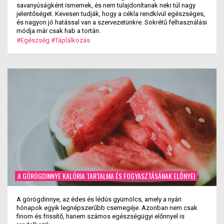
savanyúságként ismernek, és nem tulajdonítanak neki túl nagy
jelentőséget. Kevesen tudják, hogy a cékla rendkívül egészséges,
és nagyon jó hatással van a szervezetünkre. Sokrétű felhasználási
módja már csak hab a tortán.
#Egészség
#Táplálkozás
A GÖRÖGDINNYE KALÓRIA TARTALMA ÉS FOGYASZTÁSÁNAK ELŐNYEI
A görögdinnye, az édes és lédús gyümölcs, amely a nyári
hónapok egyik legnépszerűbb csemegéje. Azonban nem csak
finom és frissítő, hanem számos egészségügyi előnnyel is