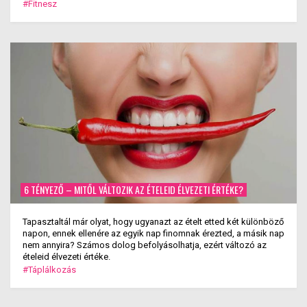
#Fitnesz
6 TÉNYEZŐ – MITŐL VÁLTOZIK AZ ÉTELEID ÉLVEZETI ÉRTÉKE?
Tapasztaltál már olyat, hogy ugyanazt az ételt etted két különböző
napon, ennek ellenére az egyik nap finomnak érezted, a másik nap
nem annyira? Számos dolog befolyásolhatja, ezért változó az
ételeid élvezeti értéke.
#Táplálkozás