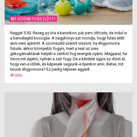
MIT EGYÜNK FUTÁS ELŐTT?
Reggel 5:50. Rezeg az óra a karunkon, pár perc öltözés, és indul is
a bemelegítő kocogás. A nagykönyv azt mondja, hogy futás előtt
enni nem ajánlott. A szomszéd szerint viszont, ha éhgyomorra
futunk, akkor könnyebb fogyni, mert a test az üres
glikogénraktárak helyett a zsírból fog energiát nyerni. Magyarul, ha
nincs mit égetni, nyilván a zsír fogy. De a kérdést úgyis az dönti el,
hogy van-e időnk, és képesek vagyunk-e ilyenkor enni, illetve, mit
bírunk éhgyomorra? Ez pedig teljesen egyedi.
#Futás