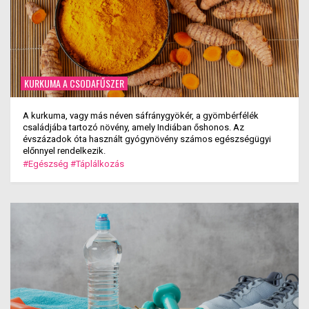
KURKUMA A CSODAFŰSZER
A kurkuma, vagy más néven sáfránygyökér, a gyömbérfélék
családjába tartozó növény, amely Indiában őshonos. Az
évszázadok óta használt gyógynövény számos egészségügyi
előnnyel rendelkezik.
#Egészség
#Táplálkozás