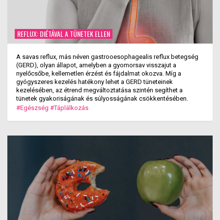
REFLUX: DIÉTÁVAL A TÜNETEK ELLEN
A savas reflux, más néven gastrooesophagealis reflux betegség
(GERD), olyan állapot, amelyben a gyomorsav visszajut a
nyelőcsőbe, kellemetlen érzést és fájdalmat okozva. Míg a
gyógyszeres kezelés hatékony lehet a GERD tüneteinek
kezelésében, az étrend megváltoztatása szintén segíthet a
tünetek gyakoriságának és súlyosságának csökkentésében.
#Egészség
#Táplálkozás