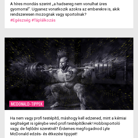
A híres mondás szerint „a hadsereg nem vonulhat üres
gyomorral”. Ugyanez vonatkozik azokra az emberekre is, akik
rendszeresen mozognak vagy sportolnak?
#Egészség
#Táplálkozás
MCDONALD-TIPPEK
Ha nem vagy profi testépítő, máshogy kell edzened, mint a kémiai
segítséget is igénybe vevő profi testépítőknek! Hobbisportoló
vagy, de fejlődni szeretnél? Érdemes megfogadnod Lyle
McDonald edzés- és étkezési tippjeit!