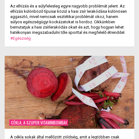
Az elhízás és a súlyfelesleg egyre nagyobb problémát jelent. Az
elhízás különböző típusai közül a hasi zsír lerakódása különösen
aggasztó, mivel nemcsak esztétikai problémát okoz, hanem
súlyos egészségügyi kockázatokat is hordoz. Cikkünkben
bemutatjuk a hasi zsírlerakódás okait és azt, hogy hogyan lehet
hatékonyan megszabadulni tőle sporttal és megfelelő étrenddel.
#Egészség
CÉKLA, A SZUPER VITAMINBOMBA!
A cékla sokak által mellőzött zöldség, amit a legtöbben csak