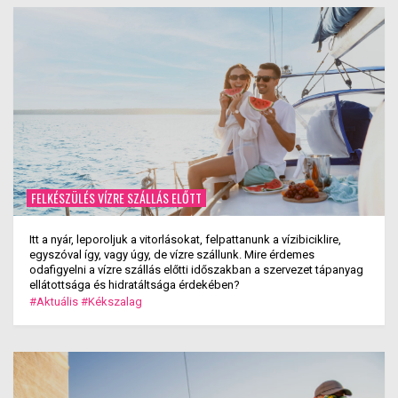
FELKÉSZÜLÉS VÍZRE SZÁLLÁS ELŐTT
Itt a nyár, leporoljuk a vitorlásokat, felpattanunk a vízibiciklire,
egyszóval így, vagy úgy, de vízre szállunk. Mire érdemes
odafigyelni a vízre szállás előtti időszakban a szervezet tápanyag
ellátottsága és hidratáltsága érdekében?
#Aktuális
#Kékszalag