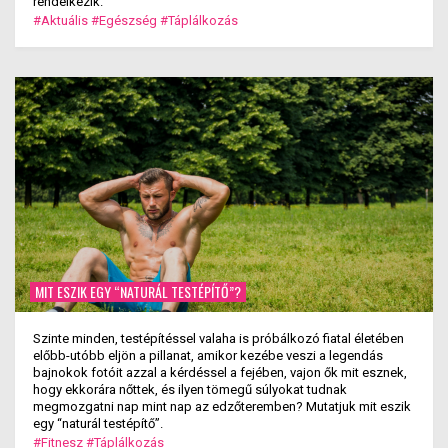
rendelkezik.
#Aktuális
#Egészség
#Táplálkozás
MIT ESZIK EGY “NATURÁL TESTÉPÍTŐ”?
Szinte minden, testépítéssel valaha is próbálkozó fiatal életében
előbb-utóbb eljön a pillanat, amikor kezébe veszi a legendás
bajnokok fotóit azzal a kérdéssel a fejében, vajon ők mit esznek,
hogy ekkorára nőttek, és ilyen tömegű súlyokat tudnak
megmozgatni nap mint nap az edzőteremben? Mutatjuk mit eszik
egy “naturál testépítő”.
#Fitnesz
#Táplálkozás