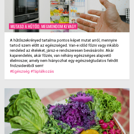
MUTASD A HŰTŐD, MEGMONDOM KI VAGY
A hűtőszekrényed tartalma pontos képet mutat arról, mennyire
tartod szem előtt az egészséged. Van-e időd főzni vagy inkább
rendeled az ételeket, jársz-e rendszeresen bevásárolni. Akár
kajarendelés, akár főzés, van néhány egészséges alapvető
élelmiszer, amely nem hiányozhat egy egészségtudatos felnőtt
fridzsideréből sem!
#Egészség
#Táplálkozás