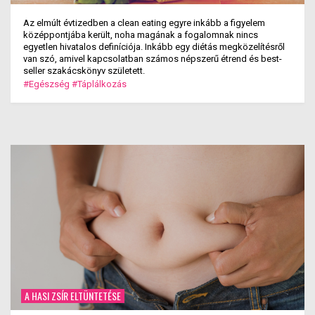
Az elmúlt évtizedben a clean eating egyre inkább a figyelem
középpontjába került, noha magának a fogalomnak nincs
egyetlen hivatalos definíciója. Inkább egy diétás megközelítésről
van szó, amivel kapcsolatban számos népszerű étrend és best-
seller szakácskönyv született.
#Egészség
#Táplálkozás
A HASI ZSÍR ELTÜNTETÉSE