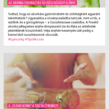
AZ UBORKA FOGYASZTÁS 10 EGÉSZSÉGÜGYI ELŐNYE
Tudtad, hogy az uborkára gyümölcsként és zöldségként egyaránt
tekinthetünk? Ugyanabba a növénycsaládba tartozik, mint a tök, a
sütőtök és a görögdinnye – a Cucurbitaceae családba. A frissítő
uborka jellegzetes enyhe dinnyeszerű íze és illata az aldehidek
jelenlétének köszönhető. Héja enyhén kesernyés ízét pedig a
benne lévő cucurbitacinok okozzák.
#Egészség
#Táplálkozás
A „CLEAN EATING” A TISZTA ÉTREND(?)