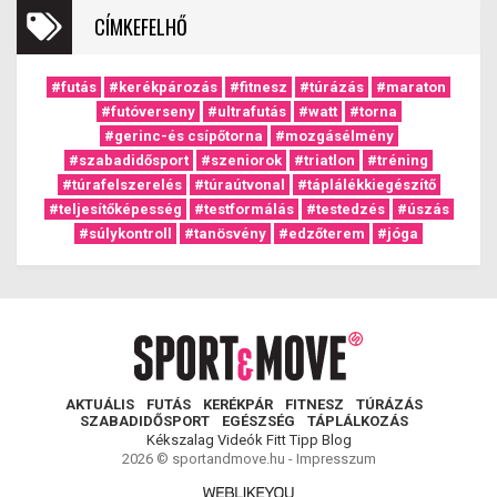
CÍMKEFELHŐ
#futás
#kerékpározás
#fitnesz
#túrázás
#maraton
#futóverseny
#ultrafutás
#watt
#torna
#gerinc-és csípőtorna
#mozgásélmény
#szabadidősport
#szeniorok
#triatlon
#tréning
#túrafelszerelés
#túraútvonal
#táplálékkiegészítő
#teljesítőképesség
#testformálás
#testedzés
#úszás
#súlykontroll
#tanösvény
#edzőterem
#jóga
AKTUÁLIS
FUTÁS
KERÉKPÁR
FITNESZ
TÚRÁZÁS
SZABADIDŐSPORT
EGÉSZSÉG
TÁPLÁLKOZÁS
Kékszalag
Videók
Fitt Tipp
Blog
2026 © sportandmove.hu -
Impresszum