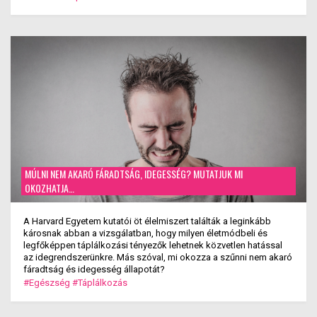
MÚLNI NEM AKARÓ FÁRADTSÁG, IDEGESSÉG? MUTATJUK MI
OKOZHATJA…
A Harvard Egyetem kutatói öt élelmiszert találták a leginkább
károsnak abban a vizsgálatban, hogy milyen életmódbeli és
legfőképpen táplálkozási tényezők lehetnek közvetlen hatással
az idegrendszerünkre. Más szóval, mi okozza a szűnni nem akaró
fáradtság és idegesség állapotát?
#Egészség
#Táplálkozás