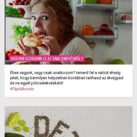
HOGYAN SZOKJUNK LE AZ UNALOMEVÉSRŐL?
Éhes vagyok, vagy csak unatkozom? Ismerd fel a valódi éhség
jeleit, hogy bármilyen helyzetben kordában tarthasd az étvágyad
és ne egyél pótcselekvésként!
#Táplálkozás