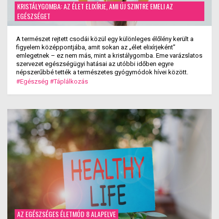
KRISTÁLYGOMBA: AZ ÉLET ELIXÍRJE, AMI ÚJ SZINTRE EMELI AZ
EGÉSZSÉGET
A természet rejtett csodái közül egy különleges élőlény került a
figyelem középpontjába, amit sokan az „élet elixírjeként”
emlegetnek – ez nem más, mint a kristálygomba. Eme varázslatos
szervezet egészségügyi hatásai az utóbbi időben egyre
népszerűbbé tették a természetes gyógymódok hívei között.
#Egészség
#Táplálkozás
AZ EGÉSZSÉGES ÉLETMÓD 8 ALAPELVE