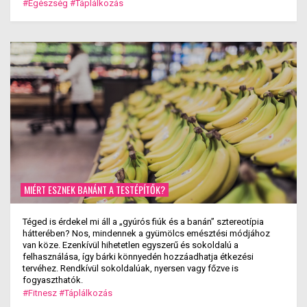
#Egészség
#Táplálkozás
MIÉRT ESZNEK BANÁNT A TESTÉPÍTŐK?
Téged is érdekel mi áll a „gyúrós fiúk és a banán” sztereotípia
hátterében? Nos, mindennek a gyümölcs emésztési módjához
van köze. Ezenkívül hihetetlen egyszerű és sokoldalú a
felhasználása, így bárki könnyedén hozzáadhatja étkezési
tervéhez. Rendkívül sokoldalúak, nyersen vagy főzve is
fogyaszthatók.
#Fitnesz
#Táplálkozás