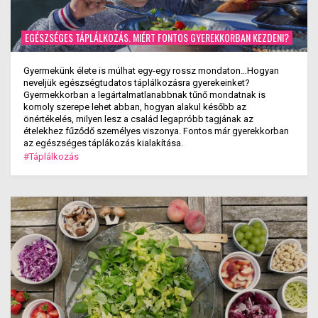
EGÉSZSÉGES TÁPLÁLKOZÁS. MIÉRT FONTOS GYEREKKORBAN KEZDENI?
Gyermekünk élete is múlhat egy-egy rossz mondaton…Hogyan
neveljük egészségtudatos táplálkozásra gyerekeinket?
Gyermekkorban a legártalmatlanabbnak tűnő mondatnak is
komoly szerepe lehet abban, hogyan alakul később az
önértékelés, milyen lesz a család legapróbb tagjának az
ételekhez fűződő személyes viszonya. Fontos már gyerekkorban
az egészséges táplákozás kialakítása.
#Táplálkozás