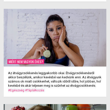
MIÉRT NEM VAGYOK ÉHES?
Az étvágycsökkenés leggyakoribb okai. Étvágycsökkenésről
akkor beszélünk, amikor kevésbé van kedvünk enni. Az étvágyunk
számos ok miatt csökkenhet, változik időről időre, hol jobban, hol
kevésbé és akár teljesen meg is szűnhet az étvágycsökkenés.
#Egészség
#Táplálkozás