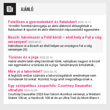
AJÁNLÓ
Felelősen a gyermekekért és fiatalokért
2025.10.17
10 millió forinttal támogatja az aktív életmód elősegítését a
Nádudvari A sportot és aktív életmódot népszerűsítő egyesületek,
szervezetek és iskolák szakmai ...
Bosch: háromszor a Föld körül – első hely a Fut a cég
versenyen!
2025.04.27
Hatodszor is a Bosch az első helyen az országos Fut a cég
versenyen (X)
Túrázás és a jóga
2025.02.16
Habár elsőre talán elég távolinak tűnik, valójában nagyon is közel
van egymáshoz a túrázás és a jóga. Tanulmányok kimutatták,
hogy a jógázás és a túrázás ...
Mire jó a laborlelet?
2025.02.10
A legtöbb ember számára a laborvizsgálatok eredményei nem
mondanak túl sokat. Azontúl, hogy amit megcsillagoznak a
laborlelet íven, azok az értékek valószínűleg ...
Egy szimpatikus szuperhős: Courtney Dauwalter
ultrafutó
2025.02.09
Courtney Dauwalter 2023-ban három ikonikus versenyt, a Western
States 100-at, a Hardrock 100-at és az Ultra-Trail du Mont Blanc-t
is megnyerte. Ez rajta kívül eddig még ...