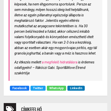
képesek, ha nem éhgyomorra sportolunk. Persze az
sem mindegy, milyen hosszú ideig kell helytállnunk,
illetve az egyén pillanatnyi egészségi állapota is
meghatározó faktor. Jelentős egyéni eltérés
mutatkozhat az anyagcsere tekintetében is.
Ha 30
percen belül kezded a futást, akkor célszerű inkább
valami folyékonyabb és könnyebben emészthető ételt
vagy sportitalt választani.
Ha van 2-3 óra a kezdésig,
abban az esetben akár egy mogyoróvajas pirítós, egy tál
granola joghurttal, a banán vagy a méz is hasznos lehet.
Az étkezés mellett
a megfelelő hidratálásra
is érdemes
odafigyelni!
–
Rákóczi Gabi. Sport&Move Étrend
szakértője
Facebook
Twitter
WhatsApp
LinkedIn
CÍMKEFELHŐ