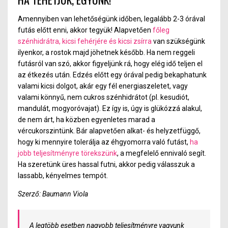
Amennyiben van lehetőségünk időben, legalább 2-3 órával
futás előtt enni, akkor tegyük! Alapvetően
főleg
szénhidrátra, kicsi fehérjére és kicsi zsírra
van szükségünk
ilyenkor, a rostok majd jöhetnek később. Ha nem reggeli
futásról van szó, akkor figyeljünk rá, hogy elég idő teljen el
az étkezés után. Edzés előtt egy órával pedig bekaphatunk
valami kicsi dolgot, akár egy fél energiaszeletet, vagy
valami könnyű, nem cukros szénhidrátot (pl. kesudiót,
mandulát, mogyoróvajat). Ez így is, úgy is glükózzá alakul,
de nem árt, ha közben egyenletes marad a
vércukorszintünk.
Bár alapvetően alkat- és helyzetfüggő,
hogy ki mennyire tolerálja az éhgyomorra való futást,
ha
jobb teljesítményre törekszünk
, a megfelelő ennivaló segít.
Ha szeretünk üres hassal futni, akkor pedig válasszuk a
lassabb, kényelmes tempót.
Szerző: Baumann Viola
A legtöbb esetben nagyobb teljesítményre vagyunk