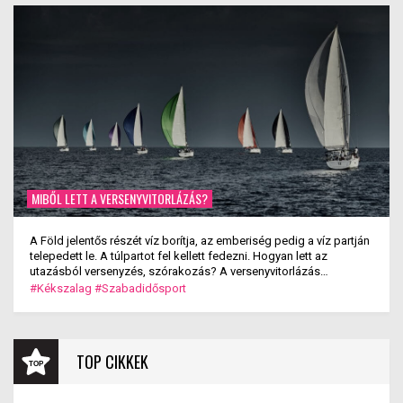
MIBŐL LETT A VERSENYVITORLÁZÁS?
A Föld jelentős részét víz borítja, az emberiség pedig a víz partján
telepedett le. A túlpartot fel kellett fedezni. Hogyan lett az
utazásból versenyzés, szórakozás? A versenyvitorlázás
kialakulása.
#Kékszalag
#Szabadidősport
TOP CIKKEK