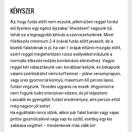
mozognak vagy sportolnak?
KÉNYSZER
Az, hogy futás előtt nem eszünk, jellemzően reggel fordul
elő.
Ilyenkor egy egész éjszakai “éhezésen” vagyunk túl,
tehát ez a legnagyobb kihívás a szervezetünknek. Mivel
főétkezés minimum 2-4 órával futás előtt javasolt, de a
kisebb falatoknak is jó, ha van 1 órájuk eltűnni mozgás előtt,
ezért reggel meglehetősen rossz esélyekkel indulunk a
normális étkezés+edzés kombináció eléréséhez. Vagyis
reggel két választásunk van: korábban kelünk, és bekapunk
valami szénhidrátot némi koffeinnel – pláne versenynapon,
vagy üres gyomorral könnyű, maximum 60 perces lassú
futást végzünk. Tévedés ugyanis ne essék: éhgyomorra
nem fogunk tudni intenzíven edzeni, és jól teljesíteni.
Lassabb és gyengébb futást eredményez, ami persze ettől
még nagyon jól eshet.
Ha egyáltalán nincs időnk, akkor pár falat banán vagy vajas
pirítós gyümölcslével vagy sajt és szőlő, esetleg egy kis
zabkása segíthet – mindenkinek más válik be!