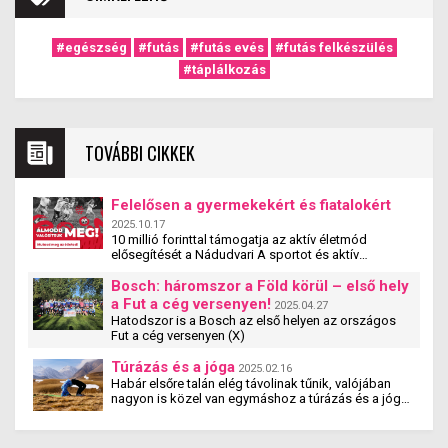
#egészség
#futás
#futás evés
#futás felkészülés
#táplálkozás
TOVÁBBI CIKKEK
Felelősen a gyermekekért és fiatalokért
2025.10.17
10 millió forinttal támogatja az aktív életmód
elősegítését a Nádudvari A sportot és aktív
életmódot népszerűsítő egyesületek, szervezetek és
iskolák szakmai tevékenységét támogatja a
Bosch: háromszor a Föld körül – első hely
Nádudvari hamarosan induló pályázata. A
a Fut a cég versenyen!
2025.04.27
#mitehetünktöbbet pályzat a cég társadalmi
Hatodszor is a Bosch az első helyen az országos
felelősségvállalási programjának új eleme. A
Fut a cég versenyen (X)
pályázaton olyan magyarországi szervezetek
vehetnek részt, amelyek 5 és 25 év közötti fiatalok
Túrázás és a jóga
2025.02.16
számára biztosítják a rendszeres mozgás,
Habár elsőre talán elég távolinak tűnik, valójában
sportolás lehetőségét – jelentette be Nagy Ádám, a
nagyon is közel van egymáshoz a túrázás és a jóga.
Nádudvari Élelmiszer Kft. ügyvezető igazgatója.
Tanulmányok kimutatták, hogy a jógázás és a
túrázás együtt nemcsak fizikai, hanem mentális
jóllétet is teremt.