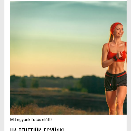
Mit együnk futás előtt?
HA TEHETJÜK, EGYÜNK!