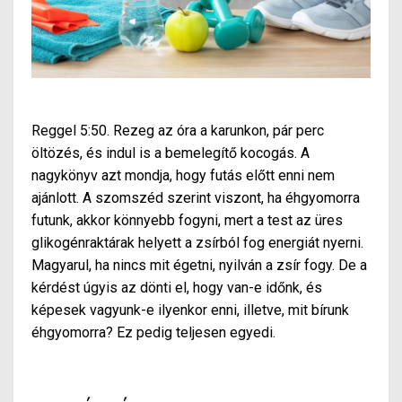
Reggel 5:50. Rezeg az óra a karunkon, pár perc
öltözés, és indul is a bemelegítő kocogás. A
nagykönyv azt mondja, hogy futás előtt enni nem
ajánlott. A szomszéd szerint viszont, ha éhgyomorra
futunk, akkor könnyebb fogyni, mert a test az üres
glikogénraktárak helyett a zsírból fog energiát nyerni.
Magyarul, ha nincs mit égetni, nyilván a zsír fogy. De a
kérdést úgyis az dönti el, hogy van-e időnk, és
képesek vagyunk-e ilyenkor enni, illetve, mit bírunk
éhgyomorra? Ez pedig teljesen egyedi.