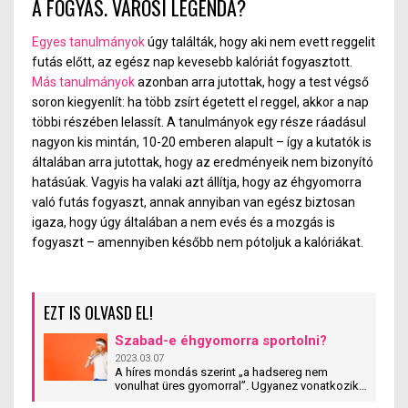
A FOGYÁS. VÁROSI LEGENDA?
Egyes tanulmányok
úgy találták, hogy aki nem evett reggelit
futás előtt, az egész nap kevesebb kalóriát fogyasztott.
Más tanulmányok
azonban arra jutottak, hogy a test végső
soron kiegyenlít: ha több zsírt égetett el reggel, akkor a nap
többi részében lelassít. A tanulmányok egy része ráadásul
nagyon kis mintán, 10-20 emberen alapult – így a kutatók is
általában arra jutottak, hogy az eredményeik nem bizonyító
hatásúak.
Vagyis ha valaki azt állítja, hogy az éhgyomorra
való futás fogyaszt, annak annyiban van egész biztosan
igaza, hogy úgy általában a nem evés és a mozgás is
fogyaszt – amennyiben később nem pótoljuk a kalóriákat.
EZT IS OLVASD EL!
Szabad-e éhgyomorra sportolni?
2023.03.07
A híres mondás szerint „a hadsereg nem
vonulhat üres gyomorral”. Ugyanez vonatkozik
azokra az emberekre is, akik rendszeresen