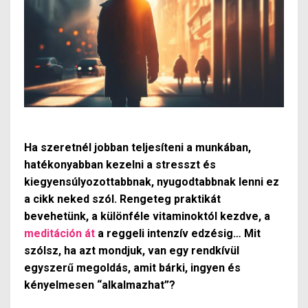
Ha szeretnél jobban teljesíteni a munkában,
hatékonyabban kezelni a stresszt és
kiegyensúlyozottabbnak, nyugodtabbnak lenni ez
a cikk neked szól. Rengeteg praktikát
bevehetünk, a különféle vitaminoktól kezdve, a
meditáción át
a reggeli intenzív edzésig… Mit
szólsz, ha azt mondjuk, van egy rendkívül
egyszerű megoldás, amit bárki, ingyen és
kényelmesen “alkalmazhat”?