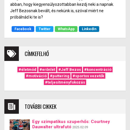
abban, hogy kiegyensúlyozottabban kezdj neki a napnak.
Jeff Bezosnak bevált, és nekünk is, szóval miért ne
próbálnád ki te is?
Facebook
Twitter
WhatsApp
LinkedIn
CÍMKEFELHŐ
#életmód
#erőnlét
#Jeff Bezos
#koncentráció
#motiváció
#puttering
#sportos vezetők
#teljesítményfokozás
TOVÁBBI CIKKEK
Egy szimpatikus szuperhős: Courtney
Dauwalter ultrafutó
2025.02.09