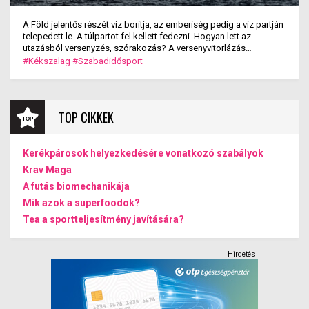
A Föld jelentős részét víz borítja, az emberiség pedig a víz partján
telepedett le. A túlpartot fel kellett fedezni. Hogyan lett az
utazásból versenyzés, szórakozás? A versenyvitorlázás
kialakulása.
#Kékszalag
#Szabadidősport
TOP CIKKEK
Kerékpárosok helyezkedésére vonatkozó szabályok
Krav Maga
A futás biomechanikája
Mik azok a superfoodok?
Tea a sportteljesítmény javítására?
Hirdetés