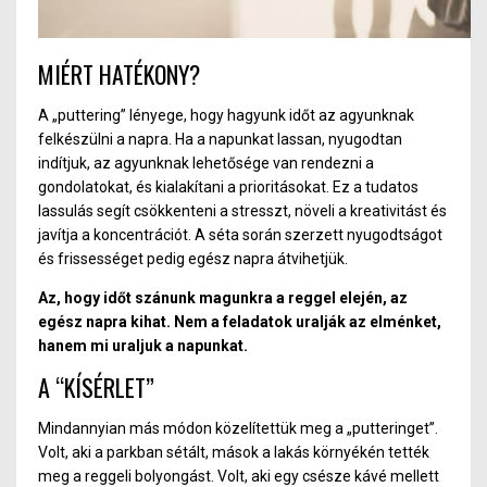
MIÉRT HATÉKONY?
A „puttering” lényege, hogy hagyunk időt az agyunknak
felkészülni a napra. Ha a napunkat lassan, nyugodtan
indítjuk, az agyunknak lehetősége van rendezni a
gondolatokat, és kialakítani a prioritásokat. Ez a tudatos
lassulás segít csökkenteni a stresszt, növeli a kreativitást és
javítja a koncentrációt. A séta során szerzett nyugodtságot
és frissességet pedig egész napra átvihetjük.
Az, hogy időt szánunk magunkra a reggel elején, az
egész napra kihat. Nem a feladatok uralják az elménket,
hanem mi uraljuk a napunkat.
A “KÍSÉRLET”
Mindannyian más módon közelítettük meg a „putteringet”.
Volt, aki a parkban sétált, mások a lakás környékén tették
meg a reggeli bolyongást. Volt, aki egy csésze kávé mellett