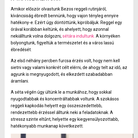
Amikor először olvastunk Bezos reggeli rutinjáról,
kíváncsiság ébredt bennünk, hogy vajon tényleg ennyire
hatékony-e. Ezért úgy döntöttünk, kipróbáljuk. Reggel egy
órával korábban keltünk, és ahelyett, hogy azonnal
nekiálltunk volna dolgozni,
sétára indultunk.
A környéken
bolyongtunk, figyeltük a természetet és a város lassú
ébredését.
Az első néhány percben furcsa érzés volt, hogy nem kell
sietni vagy valami konkrét célt elérni, de ahogy telt az idő, az
agyunk is megnyugodott, és elkezdett szabadabban
áramlani.
A séta végén úgy ültünk le a munkához, hogy sokkal
nyugodtabbak és koncentráltabbak voltunk. A szokásos
reggeli kapkodás helyett egy összeszedettebb,
rendezettebb érzéssel álltunk neki a feladatoknak. A
stressz szinte eltűnt, helyette egy kiegyensúlyozottabb,
hatékonyabb munkanap következett.