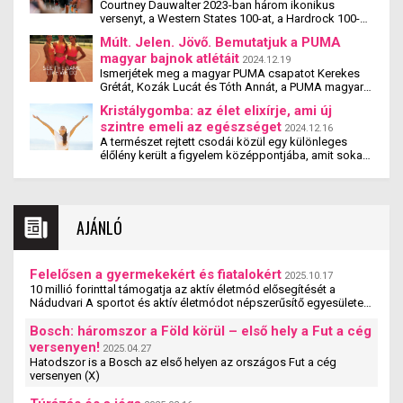
Courtney Dauwalter 2023-ban három ikonikus
versenyt, a Western States 100-at, a Hardrock 100-at
és az Ultra-Trail du Mont Blanc-t is megnyerte. Ez
Múlt. Jelen. Jövő. Bemutatjuk a PUMA
rajta kívül eddig még senkinek sem sikerült. Az
magyar bajnok atlétáit
amerikai ultrafutót azonban nemcsak káprázatos
2024.12.19
sikerei miatt szeretik, hanem azért is, mert bárhol
Ismerjétek meg a magyar PUMA csapatot Kerekes
megjelenik, árad belőle a kedvesség.
Grétát, Kozák Lucát és Tóth Annát, a PUMA magyar
bajnok atlétáit. Mindannyian eredményes PUMA
Kristálygomba: az élet elixírje, ami új
atléták, akik most mesélnek a pályafutásukról,
szintre emeli az egészséget
tippeket és praktikákat osztanak meg veletek.
2024.12.16
Mindegyikükkel beszélgettünk a gátfutásról, a
A természet rejtett csodái közül egy különleges
versenyzésről, jövőbeni céljaikról és eddigi
élőlény került a figyelem középpontjába, amit sokan
tapasztalataikról
az „élet elixírjeként” emlegetnek – ez nem más, mint
a kristálygomba. Eme varázslatos szervezet
egészségügyi hatásai az utóbbi időben egyre
népszerűbbé tették a természetes gyógymódok
AJÁNLÓ
hívei között.
Felelősen a gyermekekért és fiatalokért
2025.10.17
10 millió forinttal támogatja az aktív életmód elősegítését a
Nádudvari A sportot és aktív életmódot népszerűsítő egyesületek,
szervezetek és iskolák szakmai ...
Bosch: háromszor a Föld körül – első hely a Fut a cég
versenyen!
2025.04.27
Hatodszor is a Bosch az első helyen az országos Fut a cég
versenyen (X)