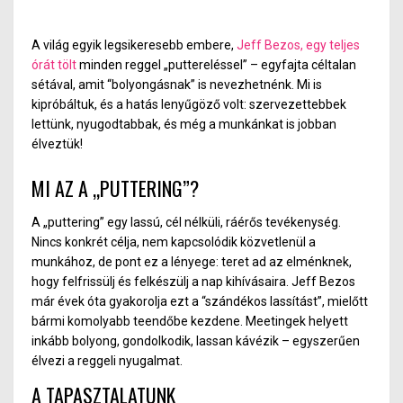
A világ egyik legsikeresebb embere,
Jeff Bezos, egy teljes
órát tölt
minden reggel „puttereléssel” – egyfajta céltalan
sétával, amit “bolyongásnak” is nevezhetnénk. Mi is
kipróbáltuk, és a hatás lenyűgöző volt: szervezettebbek
lettünk, nyugodtabbak, és még a munkánkat is jobban
élveztük!
MI AZ A „PUTTERING”?
A „puttering” egy lassú, cél nélküli, ráérős tevékenység.
Nincs konkrét célja, nem kapcsolódik közvetlenül a
munkához, de pont ez a lényege: teret ad az elménknek,
hogy felfrissülj és felkészülj a nap kihívásaira. Jeff Bezos
már évek óta gyakorolja ezt a “szándékos lassítást”, mielőtt
bármi komolyabb teendőbe kezdene. Meetingek helyett
inkább bolyong, gondolkodik, lassan kávézik – egyszerűen
élvezi a reggeli nyugalmat.
A TAPASZTALATUNK