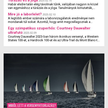
Túrázás és a jóga
2025.02.16
Habár elsőre talán elég távolinak tűnik, valójában nagyon is közel
van egymáshoz a túrázás és a jóga. Tanulmányok kimutatták,
hogy a jógázás és a túrázás ...
Mire jó a laborlelet?
2025.02.10
A legtöbb ember számára a laborvizsgálatok eredményei nem
mondanak túl sokat. Azontúl, hogy amit megcsillagoznak a
laborlelet íven, azok az értékek valószínűleg ...
Egy szimpatikus szuperhős: Courtney Dauwalter
ultrafutó
2025.02.09
Courtney Dauwalter 2023-ban három ikonikus versenyt, a Western
States 100-at, a Hardrock 100-at és az Ultra-Trail du Mont Blanc-t
is megnyerte. Ez rajta kívül eddig még ...
MIBŐL LETT A VERSENYVITORLÁZÁS?