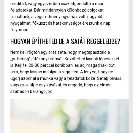
meditált, vagy egyszerűen csak átgondolta a napi
feladatokat. Bár mindannyian különböző dolgokat
csináltunk, a végeredmény ugyanaz volt: nagyobb
nyugalmat, fókuszt és hatékonyságot éreztünk a nap
folyamán.
HOGYAN ÉPÍTHETED BE A SAJÁT REGGELEDBE?
Nem kell rögtön egy órás séta, hogy megtapasztald a
„puttering” jótékony hatását. Kezdheted kisebb lépésekkel
is. Kelj fel 20-30 perccel korábban, és adj magadnak időt
arra, hogy lassan induljon a reggeled. A lényeg, hogy ne
ugorj azonnal a munka vagy a feladatok közé. Sétálj, olvass,
vagy csak ülj le egy kávéval, és engedd, hogy az elméd
szabadon barangoljon.