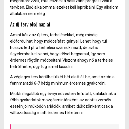
meghatározzák, mik lesznek a hosszabb progressziók a
tervben. Első alkalommal ezeket kell lepróbálni. Egy alkalom
általában nem elég.
Az új terv első napjai
Amint kész az új terv, terhelésekkel, még mindig
előfordulhat, hogy módosítást igényel. Lehet, hogy túl
hosszú lett pl. a terhelési számok miatt, de azt is
figyelembe kell venni, hogy idővel begyorsul, így nem
érdemes rögtön módosítani. Viszont ahogy nő a terhelés
hétről hétre, úgy fog ismét lassulni.
A végleges terv körülbelül két hét alatt áll be, amit aztán a
fennmaradó 6-7 hétig minimum érdemes gyakorolni.
Miután legalább egy évnyi edzésterv lefutott, kialakulnak a
főbb gyakorlatok mozgásmintánként, az adott személy
esetén jól működő variációk, amiket időközönként csak a
változatosság miatt érdemes félretenni.