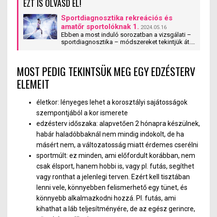
EZT IS OLVASD EL!
Sportdiagnosztika rekreációs és
amatőr sportolóknak 1.
2024.05.16
Ebben a most induló sorozatban a vizsgálati –
sportdiagnosztika – módszereket tekintjük át.
Ezek mindenki rendelkezésére állnak,
függetlenül attól, hogy milyen szinten sportol az
illető.
MOST PEDIG TEKINTSÜK MEG EGY EDZÉSTERV
ELEMEIT
életkor: lényeges lehet a korosztályi sajátosságok
szempontjából a kor ismerete
edzésterv időszaka: alapvetően 2 hónapra készülnek,
habár haladóbbaknál nem mindig indokolt, de ha
másért nem, a változatosság miatt érdemes cserélni
sportmúlt: ez minden, ami előfordult korábban, nem
csak élsport, hanem hobbi is, vagy pl. futás, segíthet
vagy ronthat a jelenlegi terven. Ezért kell tisztában
lenni vele, könnyebben felismerhető egy tünet, és
könnyebb alkalmazkodni hozzá. Pl. futás, ami
kihathat a láb teljesítményére, de az egész gerincre,