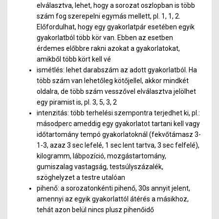
elválasztva, lehet, hogy a sorozat oszlopban is több
szám fog szerepelni egymás mellett, pl. 1, 1, 2.
Előfordulhat, hogy egy gyakorlatpár esetében egyik
gyakorlatból több kör van. Ebben az esetben
érdemes előbbre rakni azokat a gyakorlatokat,
amikből több kört kell vé
ismétlés: lehet darabszám az adott gyakorlatból. Ha
több szám van lehetőleg kötőjellel, akkor mindkét
oldalra, de több szám vesszővel elválasztva jelölhet
egy piramist is, pl. 3, 5, 3, 2
intenzitás: több terhelési szempontra terjedhet ki, pl.:
másodperc ameddig egy gyakorlatot tartani kell vagy
időtartomány tempó gyakorlatoknál (fekvőtámasz 3-
1-3, azaz 3 sec lefelé, 1 sec lent tartva, 3 sec felfelé),
kilogramm, lábpozíció, mozgástartomány,
gumiszalag vastagság, testsúlyszázalék,
szöghelyzet a testre utalóan
pihenő: a sorozatonkénti pihenő, 30s annyit jelent,
amennyi az egyik gyakorlattól átérés a másikhoz,
tehát azon belül nincs plusz pihenőidő