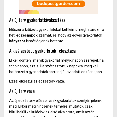
Az új terv gyakorlatkiválasztása
Először a kitűzött gyakorlatokat kell leírni, meghatározni a
heti
edz
é
snapok
számát, és, hogy az egyes gyakorlatok
hányszor
ismétlődjenek hetente.
A kiválasztott gyakorlatok felosztása
El kell dönteni, melyik gyakorlat melyik napon szerepel, ha
több napon, azt is. Ha szétosztottuk napokra, meg kell
határozni a gyakorlatok sorrendjét az adott edzésnapon.
Ezzel elkészül az edzésterv váza.
Az új terv váza
Az új edzésterv először csak gyakorlatok szintjén jelenik
meg. Ekkor még nincsenek terhelési mutatók, csak
körülbelüli kalkulációk az első alkalomra, amik aztán