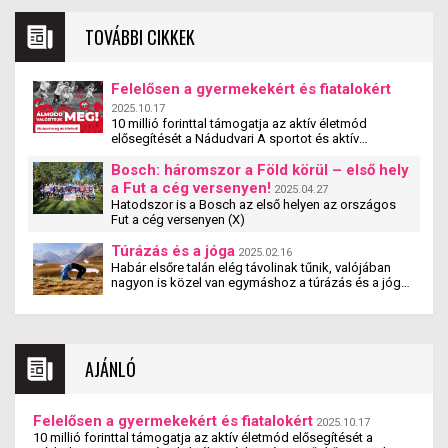
TOVÁBBI CIKKEK
Felelősen a gyermekekért és fiatalokért
2025.10.17
10 millió forinttal támogatja az aktív életmód
elősegítését a Nádudvari A sportot és aktív
életmódot népszerűsítő egyesületek, szervezetek és
iskolák szakmai tevékenységét támogatja a
Bosch: háromszor a Föld körül – első hely
Nádudvari hamarosan induló pályázata. A
a Fut a cég versenyen!
2025.04.27
#mitehetünktöbbet pályzat a cég társadalmi
Hatodszor is a Bosch az első helyen az országos
felelősségvállalási programjának új eleme. A
Fut a cég versenyen (X)
pályázaton olyan magyarországi szervezetek
vehetnek részt, amelyek 5 és 25 év közötti fiatalok
Túrázás és a jóga
2025.02.16
számára biztosítják a rendszeres mozgás,
Habár elsőre talán elég távolinak tűnik, valójában
sportolás lehetőségét – jelentette be Nagy Ádám, a
nagyon is közel van egymáshoz a túrázás és a jóga.
Nádudvari Élelmiszer Kft. ügyvezető igazgatója.
Tanulmányok kimutatták, hogy a jógázás és a
túrázás együtt nemcsak fizikai, hanem mentális
jóllétet is teremt.
AJÁNLÓ
Felelősen a gyermekekért és fiatalokért
2025.10.17
10 millió forinttal támogatja az aktív életmód elősegítését a