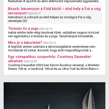
Nádudvari A sportot és aktív életmódot népszerűsítő egyesületek,
szervezetek és iskolák szakmai ...
Bosch: háromszor a Föld körül – első hely a Fut a cég
versenyen!
2025.04.27
Hatodszor is a Bosch az első helyen az országos Fut a cég
versenyen (X)
Túrázás és a jóga
2025.02.16
Habár elsőre talán elég távolinak tűnik, valójában nagyon is közel
van egymáshoz a túrázás és a jóga. Tanulmányok kimutatták,
hogy a jógázás és a túrázás ...
Mire jó a laborlelet?
2025.02.10
A legtöbb ember számára a laborvizsgálatok eredményei nem
mondanak túl sokat. Azontúl, hogy amit megcsillagoznak a
laborlelet íven, azok az értékek valószínűleg ...
Egy szimpatikus szuperhős: Courtney Dauwalter
ultrafutó
2025.02.09
Courtney Dauwalter 2023-ban három ikonikus versenyt, a Western
States 100-at, a Hardrock 100-at és az Ultra-Trail du Mont Blanc-t
is megnyerte. Ez rajta kívül eddig még ...