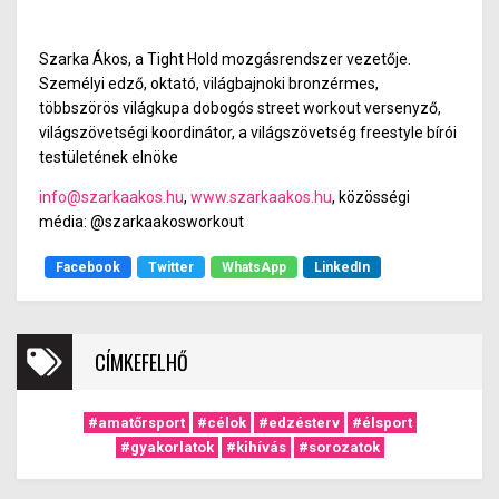
Szarka Ákos, a Tight Hold mozgásrendszer vezetője.
Személyi edző, oktató, világbajnoki bronzérmes,
többszörös világkupa dobogós street workout versenyző,
világszövetségi koordinátor, a világszövetség freestyle bírói
testületének elnöke
info@szarkaakos.hu
,
www.szarkaakos.hu
, közösségi
média: @szarkaakosworkout
Facebook
Twitter
WhatsApp
LinkedIn
CÍMKEFELHŐ
#amatőrsport
#célok
#edzésterv
#élsport
#gyakorlatok
#kihívás
#sorozatok