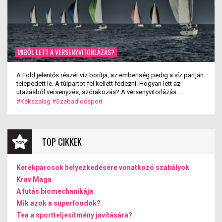
MIBŐL LETT A VERSENYVITORLÁZÁS?
A Föld jelentős részét víz borítja, az emberiség pedig a víz partján
telepedett le. A túlpartot fel kellett fedezni. Hogyan lett az
utazásból versenyzés, szórakozás? A versenyvitorlázás
kialakulása.
#Kékszalag
#Szabadidősport
TOP CIKKEK
Kerékpárosok helyezkedésére vonatkozó szabályok
Krav Maga
A futás biomechanikája
Mik azok a superfoodok?
Tea a sportteljesítmény javítására?