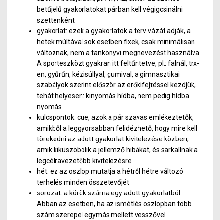
betűjelű gyakorlatokat párban kell végigcsinálni
szettenként
gyakorlat: ezek a gyakorlatok a terv vázát adják, a
hetek múltával sok esetben fixek, csak minimálisan
változnak, nem a tankönyvi megnevezést használva.
A sporteszközt gyakran itt feltűntetve, pl.: falnál, trx-
en, gyűrűn, kézisúllyal, gumival, a gimnasztikai
szabályok szerint először az erőkifejtéssel kezdjük,
tehát helyesen: kinyomás hídba, nem pedig hídba
nyomás
kulcspontok: cue, azok a pár szavas emlékeztetők,
amikből a leggyorsabban felidézhető, hogy mire kell
törekedni az adott gyakorlat kivitelezése közben,
amik kiküszöbölik a jellemző hibákat, és sarkallnak a
legcélravezetőbb kivitelezésre
hét: ez az oszlop mutatja a hétről hétre változó
terhelés minden összetevőjét
sorozat: a körök száma egy adott gyakorlatból.
Abban az esetben, ha az ismétlés oszlopban több
szám szerepel egymás mellett vesszővel