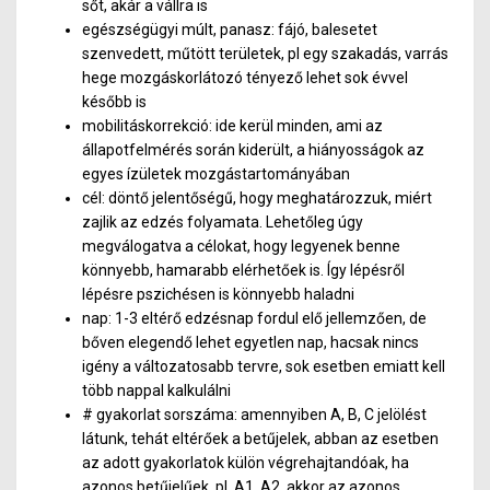
sőt, akár a vállra is
egészségügyi múlt, panasz: fájó, balesetet
szenvedett, műtött területek, pl egy szakadás, varrás
hege mozgáskorlátozó tényező lehet sok évvel
később is
mobilitáskorrekció: ide kerül minden, ami az
állapotfelmérés során kiderült, a hiányosságok az
egyes ízületek mozgástartományában
cél: döntő jelentőségű, hogy meghatározzuk, miért
zajlik az edzés folyamata. Lehetőleg úgy
megválogatva a célokat, hogy legyenek benne
könnyebb, hamarabb elérhetőek is. Így lépésről
lépésre pszichésen is könnyebb haladni
nap: 1-3 eltérő edzésnap fordul elő jellemzően, de
bőven elegendő lehet egyetlen nap, hacsak nincs
igény a változatosabb tervre, sok esetben emiatt kell
több nappal kalkulálni
# gyakorlat sorszáma: amennyiben A, B, C jelölést
látunk, tehát eltérőek a betűjelek, abban az esetben
az adott gyakorlatok külön végrehajtandóak, ha
azonos betűjelűek, pl. A1, A2, akkor az azonos