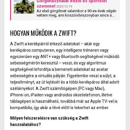
Görgőhasználat edzői és sportolói
szemmel
2023.12.19
Az első görgőmet valamikor a 90-es évek végén
vettem meg, ami köszönőviszonyban sincs a
ma használatos eszközökkel. Persze azt is
hajtani kellett, de a bringák fejlődése mellett a
görgők is elképesztő evolúción mentek át.
HOGYAN MŰKÖDIK A ZWIFT?
Tippünk: görgőhasználat edzői és sportolói
szemmel
A Zwift a kerékpárról érkező adatokat – akár egy
kerékpáros computeren, egy intelligens tréneren vagy
egyszerűen egy ANT+ vagy Bluetooth segítségével működő
sebességmérőn keresztül – vesz
i,
és egy algoritmus
segítségével lefordítja a bemeneti adatokat az avat
a
r
sebességére a virtuális pályán. Figyelembe veszi a súlyt, a
teljesítményt, az út lejtését és a többi kerékpáros által adott
szélárnyékot. A Z
wift
számítógépen (PC vagy Mac),
iPhone-on, iPa
de
n vagy
androidos
okostelefonon, illetve
táblagépen is használható, továbbá már az Apple TV-vel is
kompatibilis, így akár a tévé előtt is tekerhet az ember.
Milyen felszerelésre van szükség a Zwift
használatához?