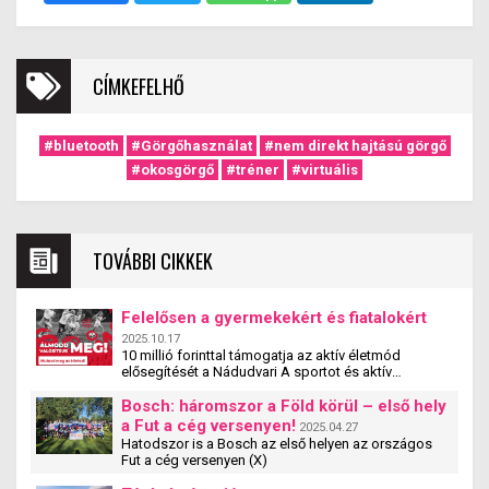
CÍMKEFELHŐ
#bluetooth
#Görgőhasználat
#nem direkt hajtású görgő
#okosgörgő
#tréner
#virtuális
TOVÁBBI CIKKEK
Felelősen a gyermekekért és fiatalokért
2025.10.17
10 millió forinttal támogatja az aktív életmód
elősegítését a Nádudvari A sportot és aktív
életmódot népszerűsítő egyesületek, szervezetek és
iskolák szakmai tevékenységét támogatja a
Bosch: háromszor a Föld körül – első hely
Nádudvari hamarosan induló pályázata. A
a Fut a cég versenyen!
2025.04.27
#mitehetünktöbbet pályzat a cég társadalmi
Hatodszor is a Bosch az első helyen az országos
felelősségvállalási programjának új eleme. A
Fut a cég versenyen (X)
pályázaton olyan magyarországi szervezetek
vehetnek részt, amelyek 5 és 25 év közötti fiatalok