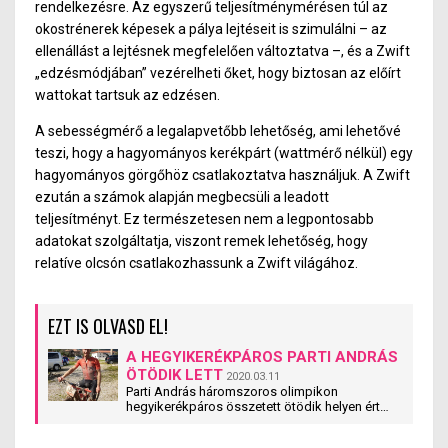
rendelkezésre. Az egyszerű teljesítménymérésen túl az
oko
str
énerek képesek a pálya lejtéseit is szimulálni – az
ellenállást a lejtésnek megfelelően változtatva
–,
és a Zwift
„edzé
sm
ódjában” vezérelheti őket, hogy biztosan az előírt
wattokat tartsuk az edzésen.
A sebességmérő a legalapvetőbb lehetőség, ami lehetővé
teszi, hogy a hagyományos kerékpárt (wattmérő nélkül) egy
hagyományos görgőhöz csatlakoztatva használjuk. A Zwift
ezután a számok alapján megbecsüli a leadott
teljesítményt. Ez természetesen nem a legpontosabb
adatokat szolgáltatja, viszont remek lehetőség, hogy
relatíve olcsón csatlakozhassunk a Zwift világához.
EZT IS OLVASD EL!
A HEGYIKERÉKPÁROS PARTI ANDRÁS
ÖTÖDIK LETT
2020.03.11
Parti András háromszoros olimpikon
hegyikerékpáros összetett ötödik helyen ért
célba a négy napos törökországi UCI S2-es
besorolású világranglista pontokat is osztó