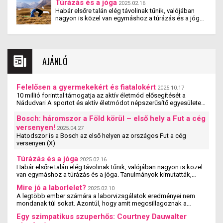
Túrázás és a jóga
2025.02.16
számára biztosítják a rendszeres mozgás,
Habár elsőre talán elég távolinak tűnik, valójában
sportolás lehetőségét – jelentette be Nagy Ádám, a
nagyon is közel van egymáshoz a túrázás és a jóga.
Nádudvari Élelmiszer Kft. ügyvezető igazgatója.
Tanulmányok kimutatták, hogy a jógázás és a
túrázás együtt nemcsak fizikai, hanem mentális
jóllétet is teremt.
AJÁNLÓ
Felelősen a gyermekekért és fiatalokért
2025.10.17
10 millió forinttal támogatja az aktív életmód elősegítését a
Nádudvari A sportot és aktív életmódot népszerűsítő egyesületek,
szervezetek és iskolák szakmai ...
Bosch: háromszor a Föld körül – első hely a Fut a cég
versenyen!
2025.04.27
Hatodszor is a Bosch az első helyen az országos Fut a cég
versenyen (X)
Túrázás és a jóga
2025.02.16
Habár elsőre talán elég távolinak tűnik, valójában nagyon is közel
van egymáshoz a túrázás és a jóga. Tanulmányok kimutatták,
hogy a jógázás és a túrázás ...
Mire jó a laborlelet?
2025.02.10
A legtöbb ember számára a laborvizsgálatok eredményei nem
mondanak túl sokat. Azontúl, hogy amit megcsillagoznak a
laborlelet íven, azok az értékek valószínűleg ...
Egy szimpatikus szuperhős: Courtney Dauwalter