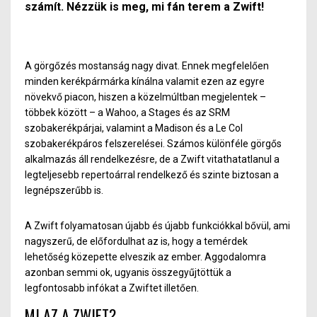
számít. Nézzük is meg, mi fán terem a Zwift!
A görgőzés mostanság nagy divat. Ennek megfelelően
minden kerék
párm
árka kínálna valamit ezen az egyre
növekvő piacon, hiszen a közelmúltban megjelentek –
többek között – a Wahoo, a Stages és az SRM
szobakerékpárjai, valamint a Madison és a Le Col
szobakerékpáros felszerelései. Számos külön
féle
görgős
alkalmazás áll rendelkezésre, de a Zwift vitathatatlanul a
legteljesebb repertoárral rendelkező és szinte biztosan a
legnépszerűbb is.
A Zwift folyamatosan újabb és újabb funkciókkal bővül, ami
nagyszerű, de előfordulhat az is, hogy a temérdek
lehetőség közepette elveszik az embe
r. A
ggodalomra
azonban semmi ok, ugyanis összegyűjtöttük a
legfontosabb infókat a
Zwiftet
illetően.
MI AZ A ZWIFT?