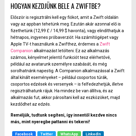
versenyen.
HOGYAN KEZDJÜNK BELE A ZWIFTBE?
Először is regisztrálni kell egy fiókot, amit a Zwift oldalán
vagy az appban tehetünk meg. Ezután akár azonnal elő is
fizethetünk (12,99 £ / 14,99 $ havonta
),
vagy elindíthatjuk a
hétnapos, ingyenes próbaverziót. Ha számítógépet vagy
Apple TV-t használunk a Zwifthez, érdemes a
Zwift
Companion
alkalmazást letölteni. Ez az alkalmazás
számos, kényelmet jelentő funkciót tesz elérhetővé,
például az avatarunk személyre szabásá
t,
és még
sorolhatnánk napestig. A Companion alkalmazással a Zwift
által kínált eseményeket
–
például csoportos túrák,
csoportos edzések és versenyek
–
is felfedezhetjük, illetve
regisztrálhatunk rájuk. Ha mindez be van állítv
a,
és az
alkalmazás fut, akkor párosítani kell az eszközöket, majd
kezdődhet az edzés.
Reméljü
k,
tudtunk segíteni, így innentől kezdve nincs
más, mint nyeregbe pattanni és tekerni!
Facebook
Twitter
WhatsApp
LinkedIn