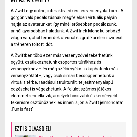
A Zwift egy online, interaktív edzés- és versenyplatform. A
görgőn való pedálozásnak megfelelő
en vir
tuális pályán
hajtja az avat
a
runkat, így minél erősebben pedálozunk,
annál gyorsabban haladunk. A Zwiftnek kilenc különböző
világa van, ahol temérdek útvonal és grafikai elem színesíti
a tréneren töltött időt.
A Zwiftben több ezer más versenyzővel tekerhetünk
együtt, csatlakozhatunk csoportos túrákhoz és
versenyekhez – és még szélárnyékot is kaphatunk más
versenyzőktől
–,
vagy csak simán becsöppenhetünk a
virtuális térbe, ráadásul strukturált, teljesítményalapú
edzéseket is végezhetünk. A felület számos játékos
elemmel rendelkezik, amelyek hosszabb és keményebb
tekerésre ösztönözne
k,
és innen is jön
a
Zwift jelmondata:
„
Fun is fast
”
.
EZT IS OLVASD EL!