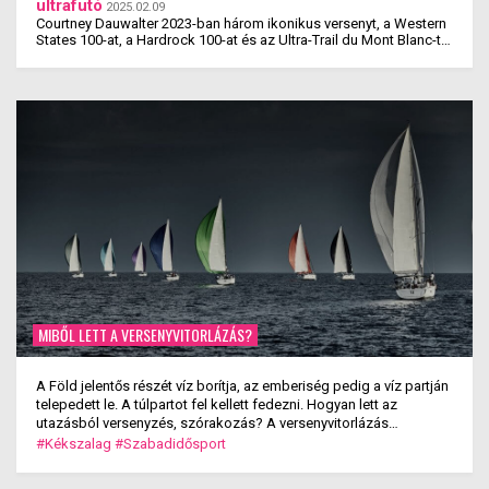
ultrafutó
2025.02.09
Courtney Dauwalter 2023-ban három ikonikus versenyt, a Western
States 100-at, a Hardrock 100-at és az Ultra-Trail du Mont Blanc-t
is megnyerte. Ez rajta kívül eddig még ...
MIBŐL LETT A VERSENYVITORLÁZÁS?
A Föld jelentős részét víz borítja, az emberiség pedig a víz partján
telepedett le. A túlpartot fel kellett fedezni. Hogyan lett az
utazásból versenyzés, szórakozás? A versenyvitorlázás
kialakulása.
#Kékszalag
#Szabadidősport