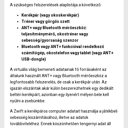
A szükséges felszerelések alaplistája a következő:
Ke
rékpár (vagy okoskerékpár)
Tr
éner va
gy gö
rgős szett
AN
T+ vagy Bluetooth mérőeszköz:
teljesítménymérő, ok
ostr
éner vagy
sebesség/gyorsaság szenzor
Bluetooth vagy ANT+ funkcióval rendelkező
számítógép, okostelefon vagy tablet (vagy ANT+
USB-dongle)
A virtuális világ bemeneti adatainak fő forrásaként az
általunk használt ANT+ vagy Bluetooth mérőeszköz a
legfontosabb felszerelés, de csak a kerékpár után. Az
igazán elszántak akár külön beszerezhetnek egy dedikált
beltéri kerékpárt, azonban egy ilyenért mélyen bele kell
nyúlni a zsebünkbe.
A Zwift a kerékpáros computer adatait használja a játékbeli
sebesség kiszámításához, illetve az adatok
továbbviteléhez. Ennek köszönhetően tengernyi adat áll