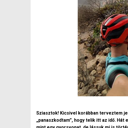
Sziasztok! Kicsivel korábban terveztem je
„panaszkodtam”, hogy telik itt az idő. Hát 
mint egy gyorsvonat, de lássuk mi is törté