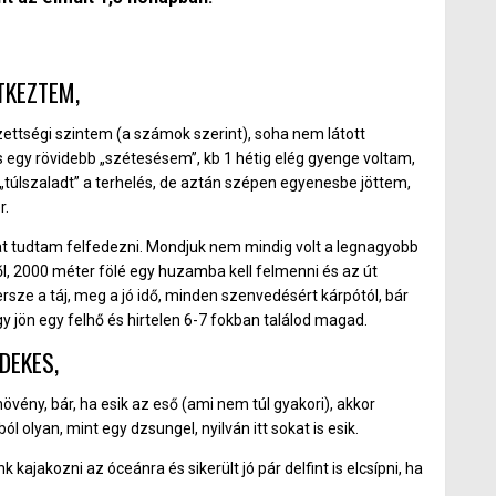
TKEZTEM,
dzettségi szintem (a számok szerint), soha nem látott
 egy rövidebb „szétesésem”, kb 1 hétig elég gyenge voltam,
 „túlszaladt” a terhelés, de aztán szépen egyenesbe jöttem,
r.
kat tudtam felfedezni. Mondjuk nem mindig volt a legnagyobb
ről, 2000 méter fölé egy huzamba kell felmenni és az út
rsze a táj, meg a jó idő, minden szenvedésért kárpótól, bár
gy jön egy felhő és hirtelen 6-7 fokban találod magad.
DEKES,
övény, bár, ha esik az eső (ami nem túl gyakori), akkor
ól olyan, mint egy dzsungel, nyilván itt sokat is esik.
 kajakozni az óceánra és sikerült jó pár delfint is elcsípni, ha