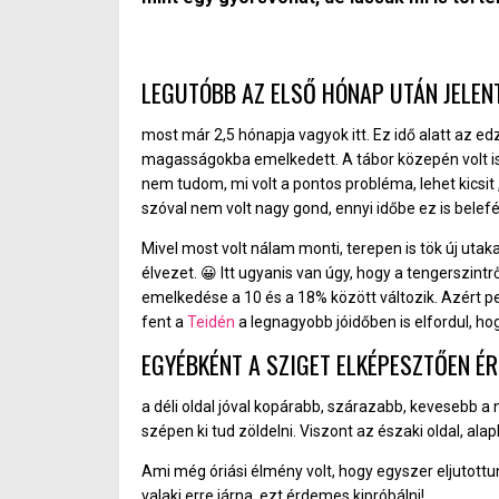
LEGUTÓBB AZ ELSŐ HÓNAP UTÁN JELEN
most már 2,5 hónapja vagyok itt. Ez idő alatt az e
magasságokba emelkedett. A tábor közepén volt is
nem tudom, mi volt a pontos probléma, lehet kicsit
szóval nem volt nagy gond, ennyi időbe ez is belefé
Mivel most volt nálam monti, terepen is tök új uta
élvezet. 😀 Itt ugyanis van úgy, hogy a tengerszint
emelkedése a 10 és a 18% között változik. Azért pe
fent a
Teidén
a legnagyobb jóidőben is elfordul, ho
EGYÉBKÉNT A SZIGET ELKÉPESZTŐEN ÉR
a déli oldal jóval kopárabb, szárazabb, kevesebb a n
szépen ki tud zöldelni. Viszont az északi oldal, alapb
Ami még óriási élmény volt, hogy egyszer eljutottunk
valaki erre járna, ezt érdemes kipróbálni!