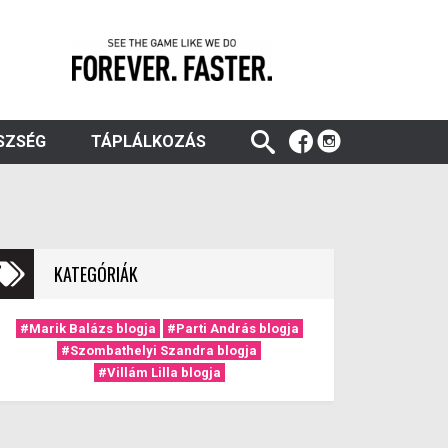
SZSÉG
TÁPLÁLKOZÁS
KATEGÓRIÁK
#Marik Balázs blogja
#Parti András blogja
#Szombathelyi Szandra blogja
#Villám Lilla blogja