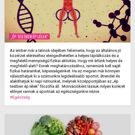
„ÉP TESTBEN ÉP LÉLEK”
Az ember már a latinok idejében felismerte, hogy az általános jó
közérzet eléréséhez elengedhetetlen a helyes táplálkozás és a
megfelelő mennyiségű fizikai aktivitás. Hogy mit értünk helyes és
megfelelő alatt? Ennek meghatározásához, ismernünk kell saját
fizikai határainkat, képességeinket. Ha ez megvan már könnyen
választhatjuk ki a számunkra legideálisabb sportot, étrendet és
alakíthatjuk ki napi rutinunkat, melynek középpontjában az „ép
testben ép lélek” filozófia áll. Motivációként lássuk milyen konkrét
előnyei vannak a sportnak az egészségünkre nézve.
#Egészség