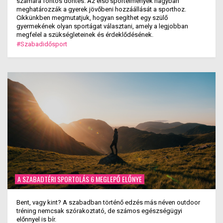
számára fontos döntés. Az első sportélmények nagyban
meghatározzák a gyerek jövőbeni hozzáállását a sporthoz.
Cikkünkben megmutatjuk, hogyan segíthet egy szülő
gyermekének olyan sportágat választani, amely a legjobban
megfelel a szükségleteinek és érdeklődésének.
#Szabadidősport
A SZABADTÉRI SPORTOLÁS 6 MEGLEPŐ ELŐNYE
Bent, vagy kint? A szabadban történő edzés más néven outdoor
tréning nemcsak szórakoztató, de számos egészségügyi
előnnyel is bír.