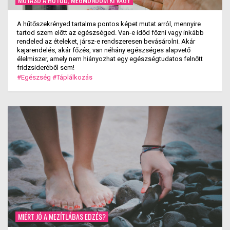
A hűtőszekrényed tartalma pontos képet mutat arról, mennyire
tartod szem előtt az egészséged. Van-e időd főzni vagy inkább
rendeled az ételeket, jársz-e rendszeresen bevásárolni. Akár
kajarendelés, akár főzés, van néhány egészséges alapvető
élelmiszer, amely nem hiányozhat egy egészségtudatos felnőtt
fridzsideréből sem!
#Egészség
#Táplálkozás
MIÉRT JÓ A MEZÍTLÁBAS EDZÉS?