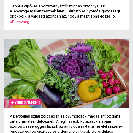
Habár a cipő- és sportszergyártók minden bizonnyal az
ellenkezője mellett tesznek hitet – érthető és nyomós gazdasági
okokból -, a valóság azonban az, hogy a mezítlábas edzés jó.
#Egészség
EGYÜNK SZÍNEKET!
Az erőteljes színű zöldségek és gyümölcsök magas antioxidáns
tartalommal rendelkeznek. A legfrissebb kutatások alapján
szoros összefüggés látszik az antioxidáns -tartalmú élelmiszerek
rendszeres fogyasztása és a demencia ritkább előfordulása