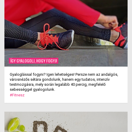
ÍGY GYALOGOLJ, HOGY FOGYJ!
Gyaloglással fogyni? Igen lehetséges! Persze nem az andalgós,
városnézős sétára gondolunk, hanem egy tudatos, intenzív
testmozgásra, mely során legalább 40 percig, megfelelő
sebességgel gyalogolunk.
#Fitnesz