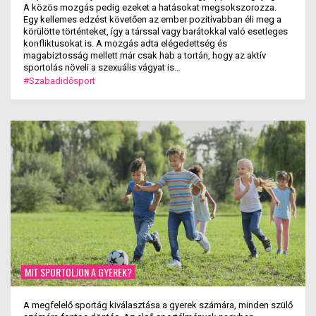
A közös mozgás pedig ezeket a hatásokat megsokszorozza.
Egy kellemes edzést követően az ember pozitívabban éli meg a
körülötte történteket, így a társsal vagy barátokkal való esetleges
konfliktusokat is. A mozgás adta elégedettség és
magabiztosság mellett már csak hab a tortán, hogy az aktív
sportolás növeli a szexuális vágyat is…
#Szabadidősport
MIT SPORTOLJON A GYEREK?
A megfelelő sportág kiválasztása a gyerek számára, minden szülő