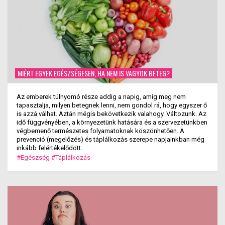
MIÉRT EGYEK EGÉSZSÉGESEN, HA NEM IS VAGYOK BETEG?
Az emberek túlnyomó része addig a napig, amíg meg nem
tapasztalja, milyen betegnek lenni, nem gondol rá, hogy egyszer ő
is azzá válhat. Aztán mégis bekövetkezik valahogy. Változunk. Az
idő függvényében, a környezetünk hatására és a szervezetünkben
végbemenő természetes folyamatoknak köszönhetően. A
prevenció (megelőzés) és táplálkozás szerepe napjainkban még
inkább felértékelődött.
#Egészség
#Táplálkozás