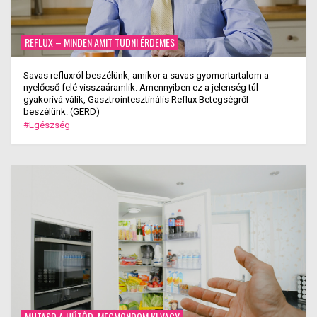
REFLUX – MINDEN AMIT TUDNI ÉRDEMES
Savas refluxról beszélünk, amikor a savas gyomortartalom a
nyelőcső felé visszaáramlik. Amennyiben ez a jelenség túl
gyakorivá válik, Gasztrointesztinális Reflux Betegségről
beszélünk. (GERD)
#Egészség
MUTASD A HŰTŐD, MEGMONDOM KI VAGY