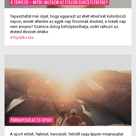
6 TÉNYEZŐ – MITŐL VÁLTOZIK AZ ÉTELEID ÉLVEZETI ÉRTÉKE?
Tapasztaltál már olyat, hogy ugyanazt az ételt etted két különböző
napon, ennek ellenére az egyik nap finomnak érezted, a másik nap
nem annyira? Számos dolog befolyásolhatja, ezért változó az
ételeid élvezeti értéke.
#Táplálkozás
PÁRKAPCSOLAT ÉS SPORT
A sport erősít, fejleszt, karcsúsít, felvidít vagy éppen megnyugtat.