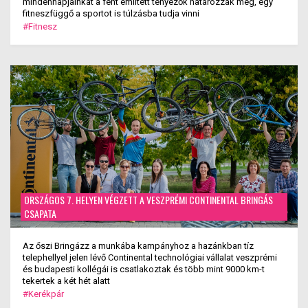
mindennapjainkat a fent említett tényezők határozzák meg, egy
fitneszfüggő a sportot is túlzásba tudja vinni
#Fitnesz
ORSZÁGOS 7. HELYEN VÉGZETT A VESZPRÉMI CONTINENTAL BRINGÁS
CSAPATA
Az őszi Bringázz a munkába kampányhoz a hazánkban tíz
telephellyel jelen lévő Continental technológiai vállalat veszprémi
és budapesti kollégái is csatlakoztak és több mint 9000 km-t
tekertek a két hét alatt
#Kerékpár