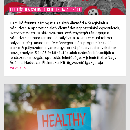
FELELŐSEN A GYERMEKEKÉRT ÉS FIATALOKÉRT
10 millió forinttal támogatja az aktív életmód elősegítését a
Nádudvari A sportot és aktív életmódot népszerűsítő egyesületek,
szervezetek és iskolák szakmai tevékenységét támogatja a
Nádudvari hamarosan induló pályázata. A #mitehetünktöbbet
pályzat a cég társadalmi felelősségvállalási programjának új
eleme. A pályázaton olyan magyarországi szervezetek vehetnek
részt, amelyek 5 és 25 év közötti fiatalok számára biztosítják a
rendszeres mozgás, sportolás lehetőségét – jelentette be Nagy
Ádám, a Nádudvari Élelmiszer Kft. ügyvezető igazgatója.
#Aktuális