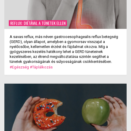
REFLUX: DIÉTÁVAL A TÜNETEK ELLEN
A savas reflux, más néven gastrooesophagealis reflux betegség
(GERD), olyan állapot, amelyben a gyomorsav visszajut a
nyelőcsőbe, kellemetlen érzést és fájdalmat okozva. Míg a
gyógyszeres kezelés hatékony lehet a GERD tüneteinek
kezelésében, az étrend megváltoztatása szintén segíthet a
tünetek gyakoriságának és súlyosságának csökkentésében.
#Egészség
#Táplálkozás