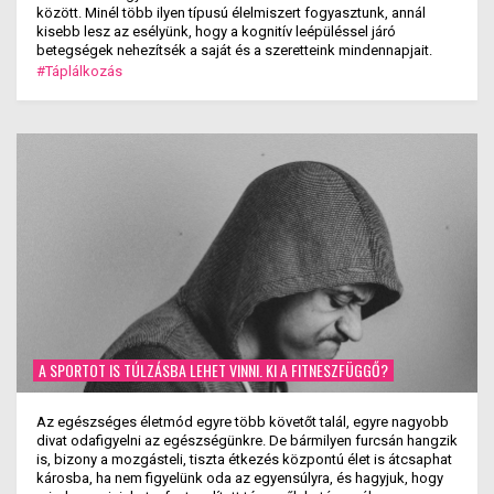
között. Minél több ilyen típusú élelmiszert fogyasztunk, annál
kisebb lesz az esélyünk, hogy a kognitív leépüléssel járó
betegségek nehezítsék a saját és a szeretteink mindennapjait.
#Táplálkozás
A SPORTOT IS TÚLZÁSBA LEHET VINNI. KI A FITNESZFÜGGŐ?
Az egészséges életmód egyre több követőt talál, egyre nagyobb
divat odafigyelni az egészségünkre. De bármilyen furcsán hangzik
is, bizony a mozgásteli, tiszta étkezés központú élet is átcsaphat
károsba, ha nem figyelünk oda az egyensúlyra, és hagyjuk, hogy