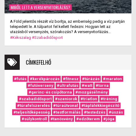
MIBŐL LETT A VERSENYVITORLÁZÁS?
A Föld jelentős részét víz borítja, az emberiség pedig a víz partján
telepedett le. A túlpartot fel kellett fedezni. Hogyan lett az
utazásból versenyzés, szórakozás? A versenyvitorlázás
kialakulása.
#Kékszalag
#Szabadidősport
CÍMKEFELHŐ
#futás
#kerékpározás
#fitnesz
#túrázás
#maraton
#futóverseny
#ultrafutás
#watt
#torna
#gerinc-és csípőtorna
#mozgásélmény
#szabadidősport
#szeniorok
#triatlon
#tréning
#túrafelszerelés
#túraútvonal
#táplálékkiegészítő
#teljesítőképesség
#testformálás
#testedzés
#úszás
#súlykontroll
#tanösvény
#edzőterem
#jóga