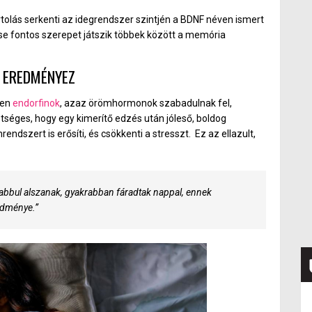
rtolás serkenti az idegrendszer szintjén a BDNF néven ismert
e fontos szerepet játszik többek között a memória
T EREDMÉNYEZ
ben
endorfinok
, azaz örömhormonok szabadulnak fel,
séges, hogy egy kimerítő edzés után jóleső, boldog
endszert is erősíti, és csökkenti a stresszt. Ez az ellazult,
bbul alszanak, gyakrabban fáradtak nappal, ennek
edménye.”