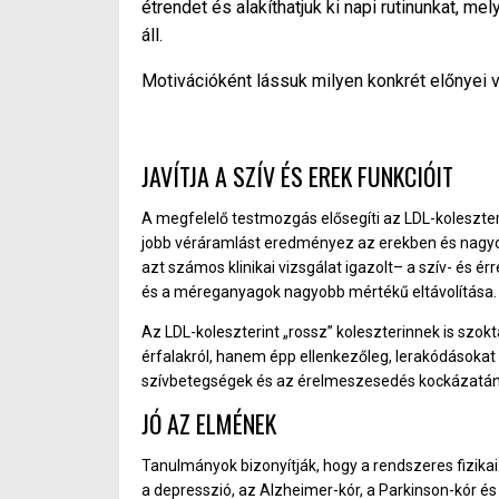
étrendet és alakíthatjuk ki napi rutinunkat, me
áll.
Motivációként lássuk milyen konkrét előnyei
JAVÍTJA A SZÍV ÉS EREK FUNKCIÓIT
A megfelelő testmozgás elősegíti az LDL-koleszter
jobb véráramlást eredményez az erekben és nagyo
azt számos klinikai vizsgálat igazolt– a szív- és 
és a méreganyagok nagyobb mértékű eltávolítása.
Az LDL-koleszterint „rossz” koleszterinnek is szoktá
érfalakról, hanem épp ellenkezőleg, lerakódásokat 
szívbetegségek és az érelmeszesedés kockázatán
JÓ AZ ELMÉNEK
Tanulmányok bizonyítják, hogy a rendszeres fizikai
a depresszió, az Alzheimer-kór, a Parkinson-kór és