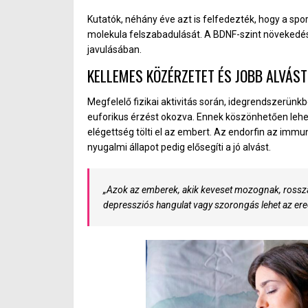
Kutatók, néhány éve azt is felfedezték, hogy a spo
molekula felszabadulását. A BDNF-szint növekedés
javulásában.
KELLEMES KÖZÉRZETET ÉS JOBB ALVÁS
Megfelelő fizikai aktivitás során, idegrendszerünk
euforikus érzést okozva. Ennek köszönhetően lehet
elégettség tölti el az embert. Az endorfin az immunr
nyugalmi állapot pedig elősegíti a jó alvást.
„
Azok az emberek, akik keveset mozognak, rossza
depressziós hangulat vagy szorongás lehet az er