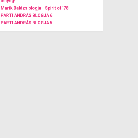
lényeg!
Marik Balázs blogja - Spirit of ‘78
PARTI ANDRÁS BLOGJA 6.
PARTI ANDRÁS BLOGJA 5.