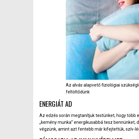
Az alvás alapvető fiziológiai szükség
feltöltődünk
ENERGIÁT AD
Az edzés során megtanítjuk testünket, hogy több e
„kemény munka” energikusabbá tesz bennünket, de h
végzünk, amint azt fentebb már kifejtettük, szív-lé