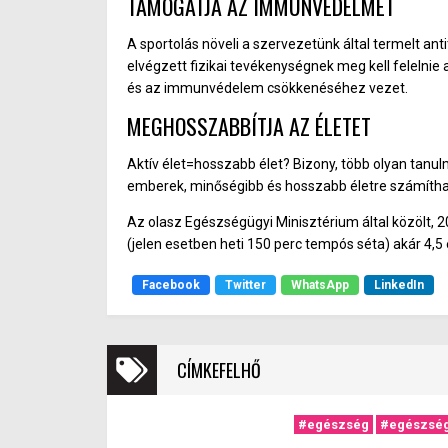
TÁMOGATJA AZ IMMUNVÉDELMET
A sportolás növeli a szervezetünk által termelt ant
elvégzett fizikai tevékenységnek meg kell felelnie
és az immunvédelem csökkenéséhez vezet.
MEGHOSSZABBÍTJA AZ ÉLETET
Aktív élet=hosszabb élet? Bizony, több olyan tanulmá
emberek, minőségibb és hosszabb életre számítha
Az olasz Egészségügyi Minisztérium által közölt,
(jelen esetben heti 150 perc tempós séta) akár 4,
Facebook
Twitter
WhatsApp
LinkedIn
CÍMKEFELHŐ
#egészség
#egészség