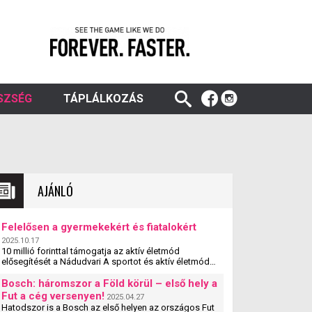
SZSÉG
TÁPLÁLKOZÁS
AJÁNLÓ
Felelősen a gyermekekért és fiatalokért
2025.10.17
10 millió forinttal támogatja az aktív életmód
elősegítését a Nádudvari A sportot és aktív életmódot
népszerűsítő egyesületek, szervezetek és iskolák
szakmai ...
Bosch: háromszor a Föld körül – első hely a
Fut a cég versenyen!
2025.04.27
Hatodszor is a Bosch az első helyen az országos Fut