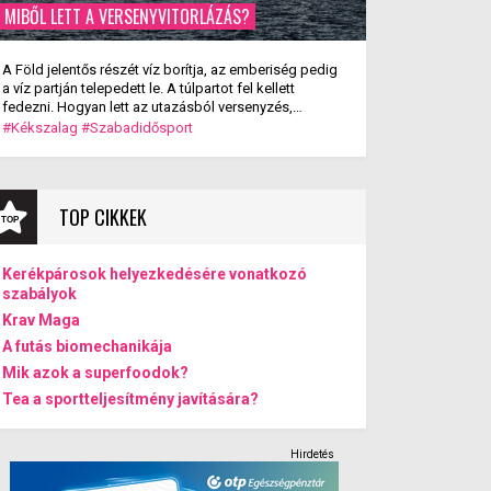
MIBŐL LETT A VERSENYVITORLÁZÁS?
A Föld jelentős részét víz borítja, az emberiség pedig
a víz partján telepedett le. A túlpartot fel kellett
fedezni. Hogyan lett az utazásból versenyzés,
szórakozás? A versenyvitorlázás kialakulása.
#Kékszalag
#Szabadidősport
TOP CIKKEK
Kerékpárosok helyezkedésére vonatkozó
szabályok
Krav Maga
A futás biomechanikája
Mik azok a superfoodok?
Tea a sportteljesítmény javítására?
Hirdetés