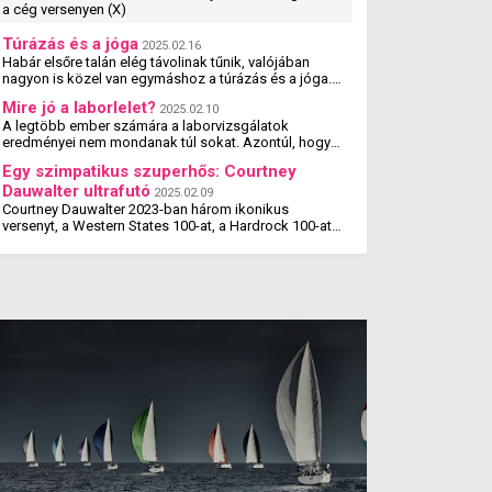
a cég versenyen (X)
Túrázás és a jóga
2025.02.16
Habár elsőre talán elég távolinak tűnik, valójában
nagyon is közel van egymáshoz a túrázás és a jóga.
Tanulmányok kimutatták, hogy a jógázás és a túrázás
Mire jó a laborlelet?
2025.02.10
...
A legtöbb ember számára a laborvizsgálatok
eredményei nem mondanak túl sokat. Azontúl, hogy
amit megcsillagoznak a laborlelet íven, azok az
Egy szimpatikus szuperhős: Courtney
értékek valószínűleg ...
Dauwalter ultrafutó
2025.02.09
Courtney Dauwalter 2023-ban három ikonikus
versenyt, a Western States 100-at, a Hardrock 100-at
és az Ultra-Trail du Mont Blanc-t is megnyerte. Ez rajta
kívül eddig még ...