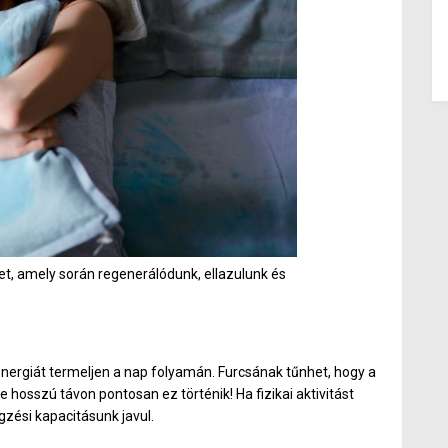
let, amely során regenerálódunk, ellazulunk és
nergiát termeljen a nap folyamán.
Furcsának tűnhet, hogy a
osszú távon pontosan ez történik! Ha fizikai aktivitást
gzési kapacitásunk javul.