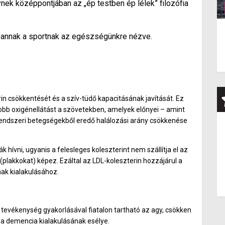
lynek középpontjában az „ép testben ép lélek” filozófia
 vannak a sportnak az egészségünkre nézve.
in csökkentését és a szív-tüdő kapacitásának javítását. Ez
bb oxigénellátást a szövetekben, amelyek előnyei – amint
érrendszeri betegségekből eredő halálozási arány csökkenése
k hívni, ugyanis a felesleges koleszterint nem szállítja el az
(plakkokat) képez. Ezáltal az LDL-koleszterin hozzájárul a
ak kialakulásához.
 tevékenység gyakorlásával fiatalon tartható az agy, csökken
 a demencia kialakulásának esélye.