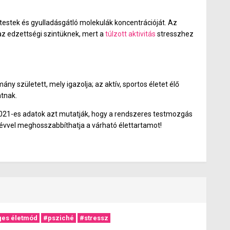
itestek és gyulladásgátló molekulák koncentrációját. Az
 az edzettségi szintüknek, mert a
túlzott aktivitás
stresszhez
ny született, mely igazolja; az aktív, sportos életet élő
tnak.
 2021-es adatok azt mutatják, hogy a rendszeres testmozgás
5 évvel meghosszabbíthatja a várható élettartamot!
es életmód
#psziché
#stressz