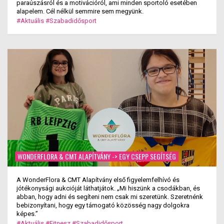
paraúszásról és a motivációról, ami minden sportoló esetében
alapelem. Cél nélkül semmire sem megyünk.
#Aktuális
#Szabadidősport
WONDERFLORA & CMT ALAPÍTVÁNY -> EGY CSEPP SEGÍTSÉG
A WonderFlora & CMT Alapítvány első figyelemfelhívó és
jótékonysági aukcióját láthatjátok. „Mi hiszünk a csodákban, és
abban, hogy adni és segíteni nem csak mi szeretünk. Szeretnénk
bebizonyítani, hogy egy támogató közösség nagy dolgokra
képes.”
#Aktuális
#Fitnesz
#Szabadidősport