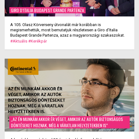
GIRO D’ITALIA BUDAPEST GRANDE PARTENZA
A 105. Olasz Körverseny útvonalát már korábban is
megismerhettük, most bemutatjuk részletesen a Giro d’Italia
Budapest Grande Partenza, azaz a magyarországi szakaszokat.
#Aktuális
#Kerékpár
„AZ ÉN MUNKÁM AKKOR ÉR VÉGET, AMIKOR AZ AUTÓK BIZTONSÁGOS
DÖNTÉSEKET HOZNAK, MÉG A VÁRATLAN HELYZETEKBEN IS”