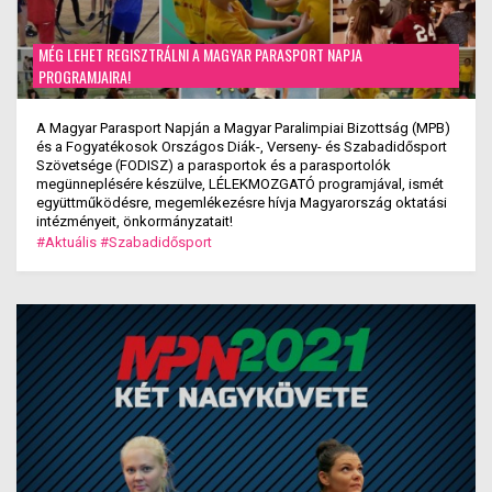
MÉG LEHET REGISZTRÁLNI A MAGYAR PARASPORT NAPJA
PROGRAMJAIRA!
A Magyar Parasport Napján a Magyar Paralimpiai Bizottság (MPB)
és a Fogyatékosok Országos Diák-, Verseny- és Szabadidősport
Szövetsége (FODISZ) a parasportok és a parasportolók
megünneplésére készülve, LÉLEKMOZGATÓ programjával, ismét
együttműködésre, megemlékezésre hívja Magyarország oktatási
intézményeit, önkormányzatait!
#Aktuális
#Szabadidősport