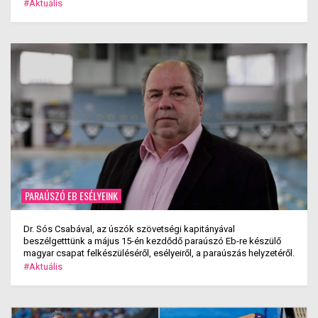
#Aktuális
PARAÚSZÓ EB ESÉLYEINK
Dr. Sós Csabával, az úszók szövetségi kapitányával
beszélgetttünk a május 15-én kezdődő paraúszó Eb-re készülő
magyar csapat felkészüléséről, esélyeiről, a paraúszás helyzetéről.
#Aktuális