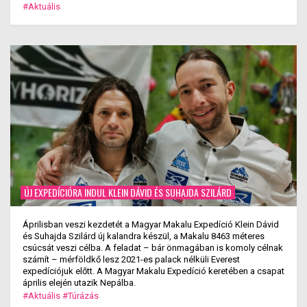
#Aktuális
ÚJ EXPEDÍCIÓRA INDUL KLEIN DÁVID ÉS SUHAJDA SZILÁRD
Áprilisban veszi kezdetét a Magyar Makalu Expedíció Klein Dávid
és Suhajda Szilárd új kalandra készül, a Makalu 8463 méteres
csúcsát veszi célba. A feladat – bár önmagában is komoly célnak
számít – mérföldkő lesz 2021-es palack nélküli Everest
expedíciójuk előtt. A Magyar Makalu Expedíció keretében a csapat
április elején utazik Nepálba.
#Aktuális
#Túrázás