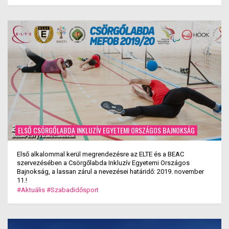
ELSŐ CSÖRGŐLABDA INKLUZÍV EGYETEMI ORSZÁGOS BAJNOKSÁG
Első alkalommal kerül megrendezésre az ELTE és a BEAC
szervezésében a Csörgőlabda Inkluzív Egyetemi Országos
Bajnokság, a lassan zárul a nevezései határidő: 2019. november
11.!
#Aktuális
#Szabadidősport