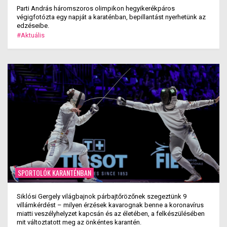
Parti András háromszoros olimpikon hegyikerékpáros
végigfotózta egy napját a karaténban, bepillantást nyerhetünk az
edzéseibe.
#Aktuális
SPORTOLÓK KARANTÉNBAN
Siklósi Gergely világbajnok párbajtőrözőnek szegeztünk 9
villámkérdést – milyen érzések kavarognak benne a koronavírus
miatti veszélyhelyzet kapcsán és az életében, a felkészülésében
mit változtatott meg az önkéntes karantén.