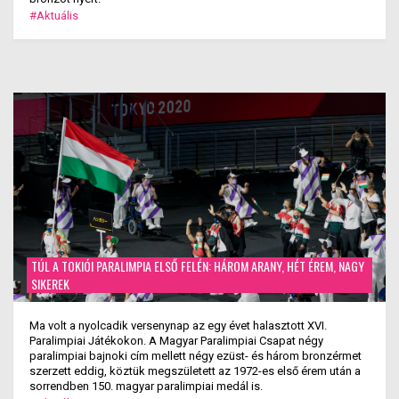
#Aktuális
TÚL A TOKIÓI PARALIMPIA ELSŐ FELÉN: HÁROM ARANY, HÉT ÉREM, NAGY
SIKEREK
Ma volt a nyolcadik versenynap az egy évet halasztott XVI.
Paralimpiai Játékokon. A Magyar Paralimpiai Csapat négy
paralimpiai bajnoki cím mellett négy ezüst- és három bronzérmet
szerzett eddig, köztük megszületett az 1972-es első érem után a
sorrendben 150. magyar paralimpiai medál is.