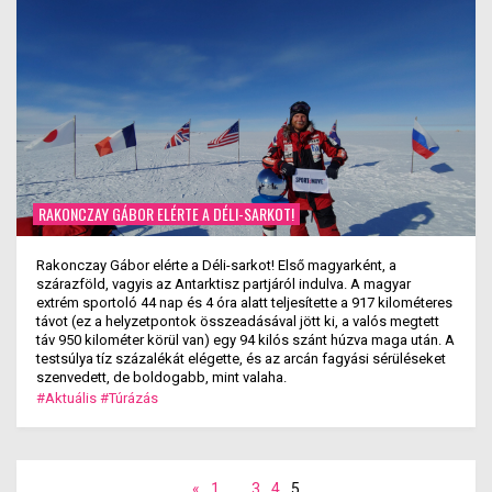
RAKONCZAY GÁBOR ELÉRTE A DÉLI-SARKOT!
Rakonczay Gábor elérte a Déli-sarkot! Első magyarként, a
szárazföld, vagyis az Antarktisz partjáról indulva. A magyar
extrém sportoló 44 nap és 4 óra alatt teljesítette a 917 kilométeres
távot (ez a helyzetpontok összeadásával jött ki, a valós megtett
táv 950 kilométer körül van) egy 94 kilós szánt húzva maga után. A
testsúlya tíz százalékát elégette, és az arcán fagyási sérüléseket
szenvedett, de boldogabb, mint valaha.
#Aktuális
#Túrázás
«
1
…
3
4
5