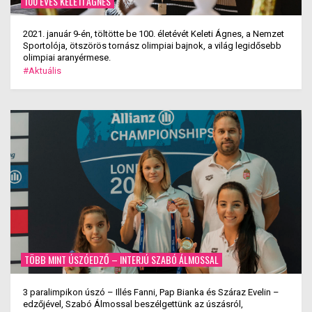
100 ÉVES KELETI ÁGNES
2021. január 9-én, töltötte be 100. életévét Keleti Ágnes, a Nemzet
Sportolója, ötszörös tornász olimpiai bajnok, a világ legidősebb
olimpiai aranyérmese.
#Aktuális
TÖBB MINT ÚSZÓEDZŐ – INTERJÚ SZABÓ ÁLMOSSAL
3 paralimpikon úszó – Illés Fanni, Pap Bianka és Száraz Evelin –
edzőjével, Szabó Álmossal beszélgettünk az úszásról,