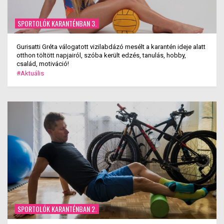
SPORTOLÓK KARANTÉNBAN 3.
Gurisatti Gréta válogatott vizilabdázó mesélt a karantén ideje alatt
otthon töltött napjairól, szóba került edzés, tanulás, hobby,
család, motiváció!
#Aktuális
SPORTOLÓK KARANTÉNBAN 2.