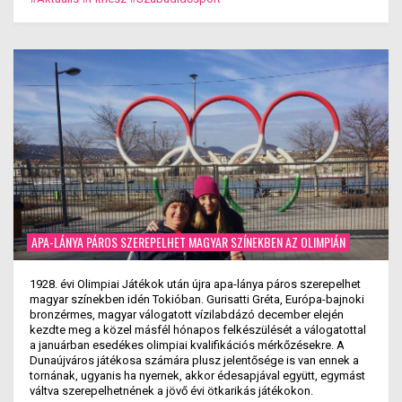
APA-LÁNYA PÁROS SZEREPELHET MAGYAR SZÍNEKBEN AZ OLIMPIÁN
1928. évi Olimpiai Játékok után újra apa-lánya páros szerepelhet
magyar színekben idén Tokióban. Gurisatti Gréta, Európa-bajnoki
bronzérmes, magyar válogatott vízilabdázó december elején
kezdte meg a közel másfél hónapos felkészülését a válogatottal
a januárban esedékes olimpiai kvalifikációs mérkőzésekre. A
Dunaújváros játékosa számára plusz jelentősége is van ennek a
tornának, ugyanis ha nyernek, akkor édesapjával együtt, egymást
váltva szerepelhetnének a jövő évi ötkarikás játékokon.