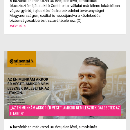
A hazánkban már közel 30 éve jelen lévő, a mobilitás
ökoszisztémáját alakító Continental vállalat már kilenc lokációban
végez gyártó, fejlesztési és kereskedelmi tevékenységet
Magyarországon, ezáltal is hozzájárulva a közlekedés
biztonságosabbá és tisztává tételéhez. (X)
#Aktuális
„AZ ÉN MUNKÁM AKKOR ÉR VÉGET, AMIKOR NEM LESZNEK BALESETEK AZ
UTAKON”
A hazánkban már közel 30 éve jelen lévő, a mobilitás