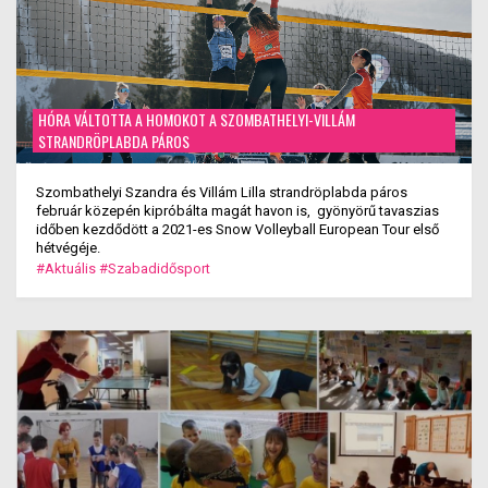
HÓRA VÁLTOTTA A HOMOKOT A SZOMBATHELYI-VILLÁM
STRANDRÖPLABDA PÁROS
Szombathelyi Szandra és Villám Lilla strandröplabda páros
február közepén kipróbálta magát havon is, gyönyörű tavaszias
időben kezdődött a 2021-es Snow Volleyball European Tour első
hétvégéje.
#Aktuális
#Szabadidősport