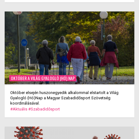
OKTÓBER A VILÁG GYALOGLÓ (HÓ) NAP
Október elsején huszonegyedik alkalommal elstartolt a Világ
Gyalogló (Hó)Nap a Magyar Szabadidősport Szövetség
koordinálásával.
#Aktuális
#Szabadidősport