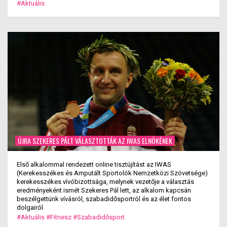
#Aktuális
ÚJRA SZEKERES PÁLT VÁLASZTOTTÁK AZ IWAS ELNÖKÉNEK
Első alkalommal rendezett online tisztújítást az IWAS
(Kerekesszékes és Amputált Sportolók Nemzetközi Szövetsége)
kerekesszékes vívóbizottsága, melynek vezetője a választás
eredményeként ismét Szekeres Pál lett, az alkalom kapcsán
beszélgettünk vívásról, szabadidősportról és az élet fontos
dolgairól
#Aktuális
#Fitnesz
#Szabadidősport