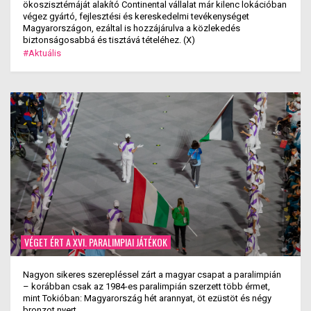
ökoszisztémáját alakító Continental vállalat már kilenc lokációban
végez gyártó, fejlesztési és kereskedelmi tevékenységet
Magyarországon, ezáltal is hozzájárulva a közlekedés
biztonságosabbá és tisztává tételéhez. (X)
#Aktuális
VÉGET ÉRT A XVI. PARALIMPIAI JÁTÉKOK
Nagyon sikeres szerepléssel zárt a magyar csapat a paralimpián
– korábban csak az 1984-es paralimpián szerzett több érmet,
mint Tokióban: Magyarország hét arannyat, öt ezüstöt és négy
bronzot nyert.