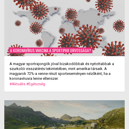
A KORONAVÍRUS VAKCINA A SPORTIPAR ORVOSSÁGA?
A magyar sportrajongók jóval bizakodóbbak és nyitottabbak a
szurkolói visszatérés tekintetében, mint amerikai társaik. A
magyarok 72%-a venne részt sporteseményen nézőként, ha a
koronavírusra lenne ellenszer.
#Aktuális
#Egészség