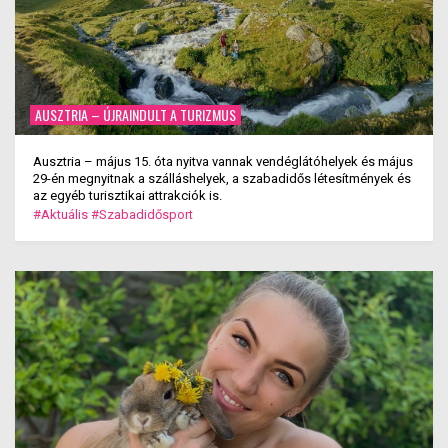
AUSZTRIA – ÚJRAINDULT A TURIZMUS
Ausztria – május 15. óta nyitva vannak vendéglátóhelyek és május
29-én megnyitnak a szálláshelyek, a szabadidős létesítmények és
az egyéb turisztikai attrakciók is.
#Aktuális
#Szabadidősport