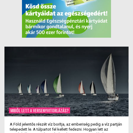
MIBŐL LETT A VERSENYVITORLÁZÁS?
A Föld jelentős részét víz borítja, az emberiség pedig a víz partján
telepedett le. A túlpartot fel kellett fedezni. Hogyan lett az