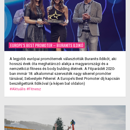
EUROPE’S BEST PROMOTER – BURANITS ILDIKÓ
A legjobb európai promóternek választották Buranits Ildikót, aki
hosszú évek óta meghatározó alakja a magyarországi és a
nemzetközi fitness és body bulding életnek. A Fitparádét 2020-
ban immár 18. alkalommal szervezték nagy sikerrel promóter
társával, Sebestyén Péterrel. A Europe’s Best Promoter díj kapcsán
beszélgettünk Ildikóval (a képen bal oldalon)
#Aktuális
#Fitnesz