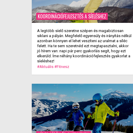
KOORDINÁCIÓFEJLESZTÉS A SÍELÉSHEZ
A legtöbb síelő szeretne szépen és magabiztosan
siklani a pályán. Megfelelő egyensúly és irányítás nélkül
azonban könnyen el lehet veszíteni az uralmat a síléc
felett. Ha te sem szeretnéd ezt megtapasztalni, akkor
jó hírem van: napi pár perc gyakorlás segít, hogy ezt
elkerüld. Íme néhány koordinációfejlesztés gyakorlat a
síeléshez!
#Aktuális
#Fitnesz