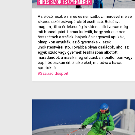
HÍRES SÍZŐK ÉS GYERMEKEIK
Az előző részben híres és nemzetközi mércével mérve
sikeres síző testvérpárokról esett szó. Beleásva
magam, több érdekesség is kiderült, illetve van még
mit boncolgatni. Hamar kiderült, hogy sok esetben
összeérnek a szálak: bajnok és nagynevű apukák,
olimpikon anyukák, az ő gyermekeik, ezek
unokatestvérei stb. Továbbá olyan családok, ahol az
egyik szülő vagy gyermek lesíklásban alkotott
maradandót, a másik meg sífutásban, biatlonban vagy
épp hódeszkán ért el sikereket, maradva a havas
sportoknál.
#Szabadidősport