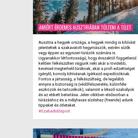
AMIÉRT ÉRDEMES AUSZTRIÁBAN TÖLTENI A TELET
Ausztria a hegyek országa, a hegyek mindig is kihívást
jelentettek a szakavatott hegymászók, extrém sízők
vagy éppen az egyszeri túrázók számára is.
Ugyanakkor létfontosságú, hogy évszaktól függetlenül
kellően felkészülten vágjunk neki akár a rövidebb,
kevéssé megterhelő túráknak, akár a profi edzettséget
igénylő, komoly kihívásnak ígérkező expedícióknak.
Fontos a jártasság, a felkészültség, de legalább
ennyire a biztonság is (védőfelszerelés, különféle
eszközök és tartozékok), valamint a létező szabályok
és az etikett betartása. Jelen cikkben elsősorban a
túrázáshoz és a mélyhavas sízéshez (freeride) adunk
tippeket és ötleteket.
#Szabadidősport