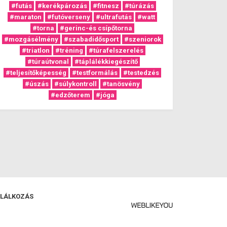
#futás
#kerékpározás
#fitnesz
#túrázás
#maraton
#futóverseny
#ultrafutás
#watt
#torna
#gerinc-és csípőtorna
#mozgásélmény
#szabadidősport
#szeniorok
#triatlon
#tréning
#túrafelszerelés
#túraútvonal
#táplálékkiegészítő
#teljesítőképesség
#testformálás
#testedzés
#úszás
#súlykontroll
#tanösvény
#edzőterem
#jóga
LÁLKOZÁS