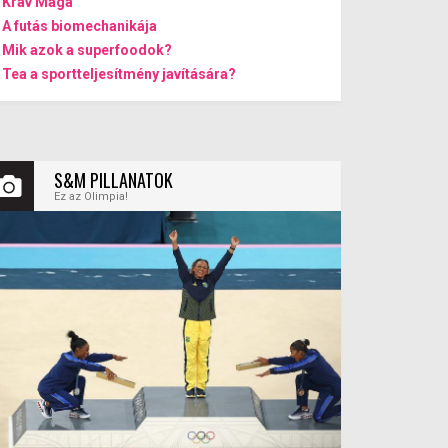
Krav Maga
A futás biomechanikája
Mik azok a superfoodok?
Tea a sportteljesítmény javítására?
S&M PILLANATOK
Ez az Olimpia!