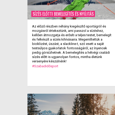
SÍZÉS ELŐTTI BEMELEGÍTÉS ÉS NYÚJTÁS
Az előző részben néhány kiegészítő sportágról és
mozgásról értekeztünk, ami passzol a sízéshez,
kellően átmozgatja és erősíti a teljes testet, bemelegít
és felkészít a sízés kihívásaira. Megemlítettük a
biciklizést, úszást, a slackline-t, szó esett a saját
testsúlyos gyakorlatok fontosságáról, az ínyencek
pedig görsízhetnek. A bemelegítés a hétvégi családi
sízés előtt is ugyanolyan fontos, mintha életünk
versenyére készülnénk!
#Szabadidősport