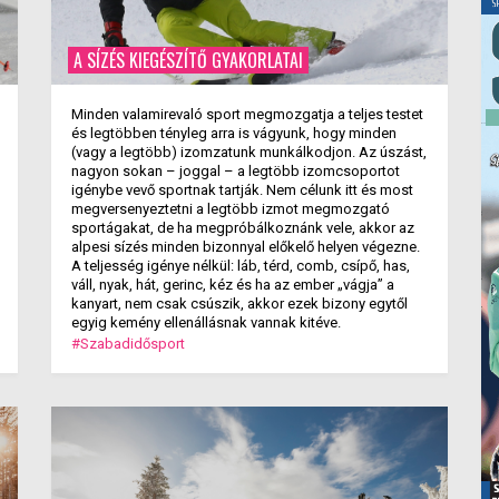
A SÍZÉS KIEGÉSZÍTŐ GYAKORLATAI
Minden valamirevaló sport megmozgatja a teljes testet
és legtöbben tényleg arra is vágyunk, hogy minden
(vagy a legtöbb) izomzatunk munkálkodjon. Az úszást,
nagyon sokan – joggal – a legtöbb izomcsoportot
igénybe vevő sportnak tartják. Nem célunk itt és most
megversenyeztetni a legtöbb izmot megmozgató
sportágakat, de ha megpróbálkoznánk vele, akkor az
alpesi sízés minden bizonnyal előkelő helyen végezne.
A teljesség igénye nélkül: láb, térd, comb, csípő, has,
váll, nyak, hát, gerinc, kéz és ha az ember „vágja” a
kanyart, nem csak csúszik, akkor ezek bizony egytől
egyig kemény ellenállásnak vannak kitéve.
#Szabadidősport