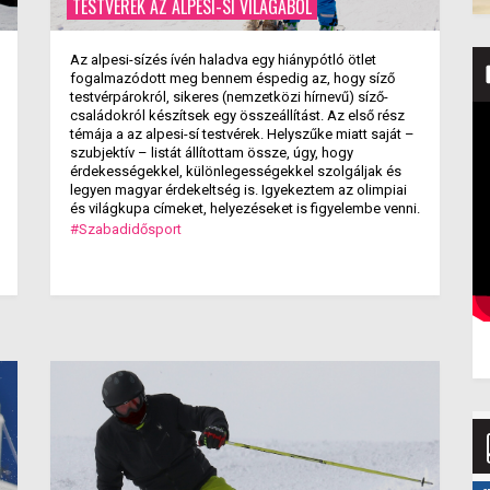
TESTVÉREK AZ ALPESI-SÍ VILÁGÁBÓL
Az alpesi-sízés ívén haladva egy hiánypótló ötlet
fogalmazódott meg bennem éspedig az, hogy síző
testvérpárokról, sikeres (nemzetközi hírnevű) síző-
családokról készítsek egy összeállítást. Az első rész
témája a az alpesi-sí testvérek. Helyszűke miatt saját –
szubjektív – listát állítottam össze, úgy, hogy
érdekességekkel, különlegességekkel szolgáljak és
legyen magyar érdekeltség is. Igyekeztem az olimpiai
és világkupa címeket, helyezéseket is figyelembe venni.
#Szabadidősport