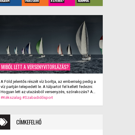
MIBŐL LETT A VERSENYVITORLÁZÁS?
A Föld jelentős részét víz borítja, az emberiség pedig a
víz partján telepedett le. A túlpartot fel kellett fedezni.
Hogyan lett az utazásból versenyzés, szórakozás? A
versenyvitorlázás kialakulása.
#Kékszalag
#Szabadidősport
CÍMKEFELHŐ