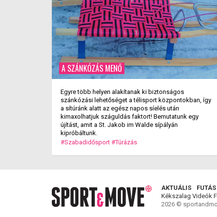
A SZÁNKÓZÁS MENŐ
Egyre több helyen alakítanak ki biztonságos
szánkózási lehetőséget a télisport központokban, így
a sítúránk alatt az egész napos síelés után
kimaxolhatjuk száguldás faktort! Bemutatunk egy
újítást, amit a St. Jakob im Walde sípályán
kipróbáltunk.
#Szabadidősport
#Túrázás
AKTUÁLIS
FUTÁS
Kékszalag
Videók
F
2026 © sportandmo