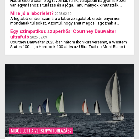
Habár elsőre talán elég távolinak tűnik, valójában nagyon is közel
van egymáshoz a túrázás és a jóga. Tanulmányok kimutatták,
hogy a jógázás és a túrázás ...
Mire jó a laborlelet?
2025.02.10
A legtöbb ember számára a laborvizsgálatok eredményei nem
mondanak túl sokat. Azontúl, hogy amit megcsillagoznak a
laborlelet íven, azok az értékek valószínűleg ...
Egy szimpatikus szuperhős: Courtney Dauwalter
ultrafutó
2025.02.09
Courtney Dauwalter 2023-ban három ikonikus versenyt, a Western
States 100-at, a Hardrock 100-at és az Ultra-Trail du Mont Blanc-t
is megnyerte. Ez rajta kívül eddig még ...
MIBŐL LETT A VERSENYVITORLÁZÁS?