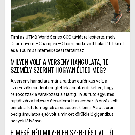
Timi az UTMB World Series CCC távját teljesítette, mely
Courmayeur – Champex – Chamonix között halad 101 km-t
és 6.100 m szintemelkedést tartalmaz
MILYEN VOLT A VERSENY HANGULATA, TE
SZEMÉLY SZERINT HOGYAN ÉLTED MEG?
A verseny hangulata már a rajtban eufórikus volt, a
szervezők mindent megtettek annak érdekében, hogy
felfokozzák a várakozást a startig. 1900 futó együttes
rajtját várva teljesen átszellemült az ember, jó érzés volt
ennek a futótömegnek a részesének lenni. Az út során
pedig ámulatba ejtő volt a minket körülölelő gigantikus
hegyek látványa.
ELMESÉLNÉD MILYEN FELSZERELÉST VITTÉL