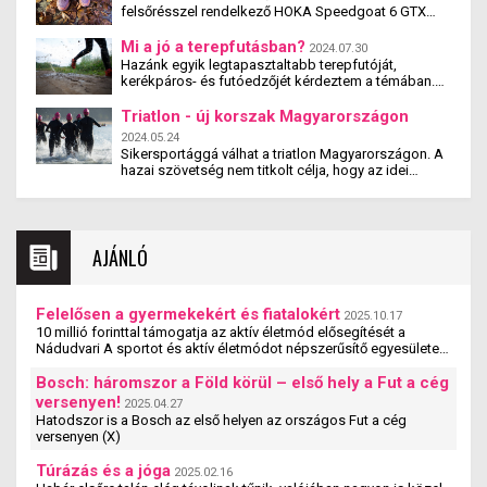
felsőrésszel rendelkező HOKA Speedgoat 6 GTX
terepfutó cipővel, amit kifejezetten nehéz
terepviszonyokhoz terveztek. Elvittem a Budai-
Mi a jó a terepfutásban?
2024.07.30
hegyekbe egy Balboa körre és a Spartacus ösvényre
Hazánk egyik legtapasztaltabb terepfutóját,
is. Így alkalmam nyílt köves szintes terepen,
kerékpáros- és futóedzőjét kérdeztem a témában.
egynyomtávos gerincúton és patakátkeléseken is
Ha valaki, akkor ő pontosan tudja a címben szereplő
kipróbálni, mit tud.
kérdésre a választ. Mi a jó a terepfutásban? Lőrincz
Triatlon - új korszak Magyarországon
Olivér a Plandurance sportszakmai vezetője,
2024.05.24
futóedzőként tanítványaival hat női Spartatlon- és
Sikersportággá válhat a triatlon Magyarországon. A
egy 24 órás ultrafutó-győzelmet szerzett. Az utóbbi
hazai szövetség nem titkolt célja, hogy az idei
években több eredményes és győztes
legyen a válogatott eddigi legsikeresebb olimpiai
terepfutóverseny-felkészítés is fűződik a nevéhez.
szereplése. Jók az esélyek, a világ élmezőnyébe
tartoznak a magyar versenyzők. A férfiaknál
Magyarország a második legerősebb nemzet a
AJÁNLÓ
világranglistán a párizsi olimpia előtt két hónappal.
Felelősen a gyermekekért és fiatalokért
2025.10.17
10 millió forinttal támogatja az aktív életmód elősegítését a
Nádudvari A sportot és aktív életmódot népszerűsítő egyesületek,
szervezetek és iskolák szakmai ...
Bosch: háromszor a Föld körül – első hely a Fut a cég
versenyen!
2025.04.27
Hatodszor is a Bosch az első helyen az országos Fut a cég
versenyen (X)
Túrázás és a jóga
2025.02.16