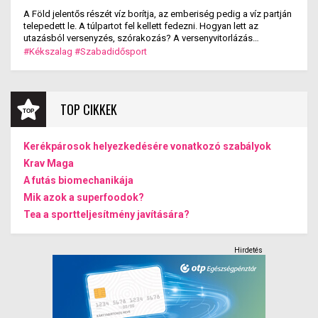
A Föld jelentős részét víz borítja, az emberiség pedig a víz partján
telepedett le. A túlpartot fel kellett fedezni. Hogyan lett az
utazásból versenyzés, szórakozás? A versenyvitorlázás
kialakulása.
#Kékszalag
#Szabadidősport
TOP CIKKEK
Kerékpárosok helyezkedésére vonatkozó szabályok
Krav Maga
A futás biomechanikája
Mik azok a superfoodok?
Tea a sportteljesítmény javítására?
Hirdetés