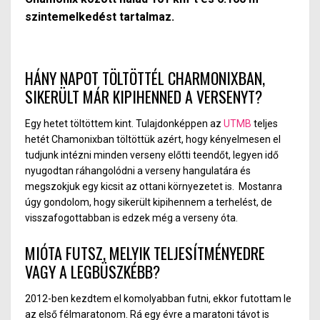
szintemelkedést tartalmaz.
HÁNY NAPOT TÖLTÖTTÉL CHARMONIXBAN,
SIKERÜLT MÁR KIPIHENNED A VERSENYT?
Egy hetet töltöttem kint. Tulajdonképpen az
UTMB
teljes
hetét Chamonixban töltöttük azért, hogy kényelmesen el
tudjunk intézni minden verseny előtti teendőt, legyen idő
nyugodtan ráhangolódni a verseny hangulatára és
megszokjuk egy kicsit az ottani környezetet is.
Mostanra
úgy gondolom, hogy sikerült kipihennem a terhelést, de
visszafogottabban is edzek még a verseny óta.
MIÓTA FUTSZ, MELYIK TELJESÍTMÉNYEDRE
VAGY A LEGBÜSZKÉBB?
2012-ben kezdtem el komolyabban futni, ekkor futottam le
az első félmaratonom. Rá egy évre a maratoni távot is