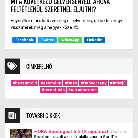
MI A KÖVETKEZŐ CÉLVERSENYED, AHOVÁ
FELTÉTLENÜL SZERETNÉL ELJUTNI?
Egyenlőre nincs kitűzve még új célverseny, de biztos hogy
visszatérek még a hegyek közé.
😊
Facebook
Twitter
WhatsApp
LinkedIn
CÍMKEFELHŐ
#beszámoló
#esemény
#futás
#futóverseny
#interjú
#terepfutás
#ultramaraton
TOVÁBBI CIKKEK
HOKA Speedgoat 6 GTX cipőteszt
2024.12.09
Bevallom ez volt az első találkozásom GoreTex