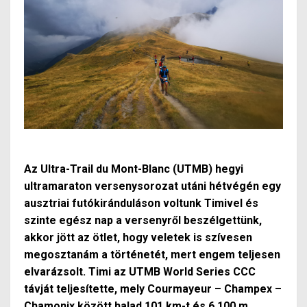
Az Ultra-Trail du Mont-Blanc
(UTMB) hegyi
ultramaraton versenysorozat utáni hétvégén egy
ausztriai futókiránduláson voltunk Timivel és
szinte egész nap a versenyről beszélgettünk,
akkor jött az ötlet, hogy veletek is szívesen
megosztanám a történetét, mert engem teljesen
elvarázsolt. Timi az UTMB World Series CCC
távját teljesítette, mely Courmayeur – Champex –
Chamonix között halad 101 km-t és 6.100 m