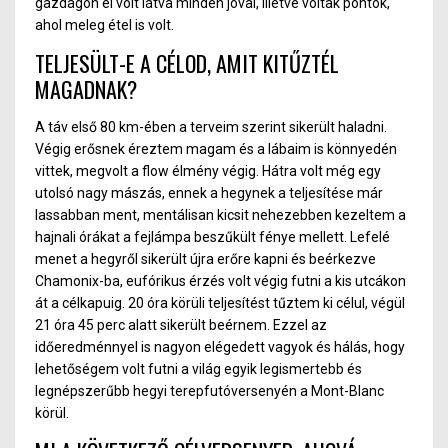
gazdagon el volt látva minden jóval, illetve voltak pontok,
ahol meleg étel is volt.
TELJESÜLT-E A CÉLOD, AMIT KITŰZTÉL
MAGADNAK?
A táv első 80 km-ében a terveim szerint sikerült haladni.
Végig erősnek éreztem magam és a lábaim is könnyedén
vittek, megvolt a flow élmény végig. Hátra volt még egy
utolsó nagy mászás, ennek a hegynek a teljesítése már
lassabban ment, mentálisan kicsit nehezebben kezeltem a
hajnali órákat a fejlámpa beszűkült fénye mellett. Lefelé
menet a hegyről sikerült újra erőre kapni és beérkezve
Chamonix-ba, eufórikus érzés volt végig futni a kis utcákon
át a célkapuig. 20 óra körüli teljesítést tűztem ki célul, végül
21 óra 45 perc alatt sikerült beérnem. Ezzel az
időeredménnyel is nagyon elégedett vagyok és hálás, hogy
lehetőségem volt futni a világ egyik legismertebb és
legnépszerűbb hegyi terepfutóversenyén a Mont-Blanc
körül.