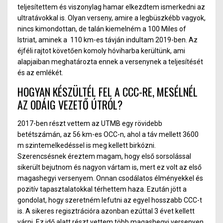
teljesítettem és viszonylag hamar elkezdtem ismerkedni az
ultratávokkal is. Olyan verseny, amire a legbüszkébb vagyok,
nincs kimondottan, de talán kiemelném a 100 Miles of
Istriat, aminek a 110 km-es távján indultam 2019-ben. Az
éjféli rajtot követően komoly hóviharba kerültünk, ami
alapjaiban meghatározta ennek a versenynek a teljesítését
és az emlékét.
HOGYAN KÉSZÜLTÉL FEL A CCC-RE, MESÉLNÉL
AZ ODÁIG VEZETŐ ÚTRÓL?
2017-ben részt vettem az UTMB egy rövidebb
betétszámán, az 56 km-es OCC-n, ahol a táv mellett 3600
m szintemelkedéssel is meg kellett birkózni.
Szerencsésnek éreztem magam, hogy első sorsolással
sikerült bejutnom és nagyon vártam is, mert ez volt az első
magashegyi versenyem. Onnan csodálatos élményekkel és
pozitív tapasztalatokkal térhettem haza. Ezután jött a
gondolat, hogy szeretném lefutni az egyel hosszabb CCC-t
is. A sikeres regisztrációra azonban ezúttal 3 évet kellett
várni. Ez idő alatt részt vettem több magashegyi versenyen