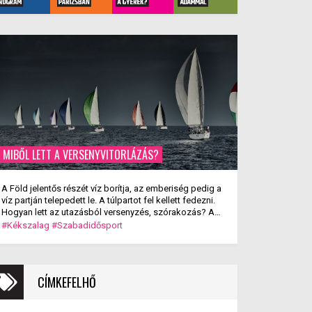
MIBŐL LETT A VERSENYVITORLÁZÁS?
A Föld jelentős részét víz borítja, az emberiség pedig a
víz partján telepedett le. A túlpartot fel kellett fedezni.
Hogyan lett az utazásból versenyzés, szórakozás? A
versenyvitorlázás kialakulása.
#Kékszalag
#Szabadidősport
CÍMKEFELHŐ