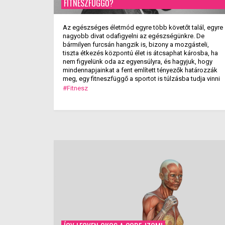
FITNESZFÜGGŐ?
Az egészséges életmód egyre több követőt talál, egyre
nagyobb divat odafigyelni az egészségünkre. De
bármilyen furcsán hangzik is, bizony a mozgásteli,
tiszta étkezés központú élet is átcsaphat károsba, ha
nem figyelünk oda az egyensúlyra, és hagyjuk, hogy
mindennapjainkat a fent említett tényezők határozzák
meg, egy fitneszfüggő a sportot is túlzásba tudja vinni
#Fitnesz