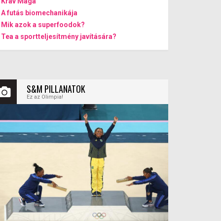
Krav Maga
A futás biomechanikája
Mik azok a superfoodok?
Tea a sportteljesítmény javítására?
S&M PILLANATOK
Ez az Olimpia!