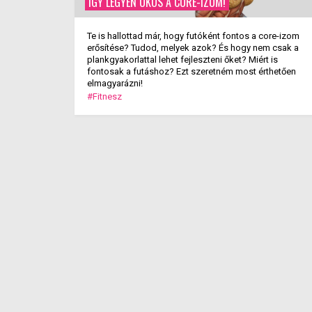
ÍGY LEGYEN OKOS A CORE-IZOM!
Te is hallottad már, hogy futóként fontos a core-izom
erősítése? Tudod, melyek azok? És hogy nem csak a
plankgyakorlattal lehet fejleszteni őket? Miért is
fontosak a futáshoz? Ezt szeretném most érthetően
elmagyarázni!
#Fitnesz