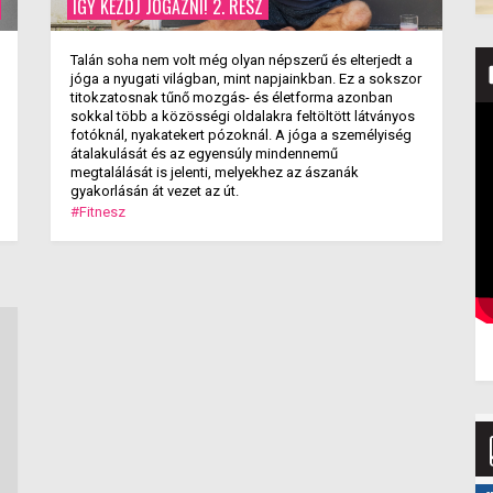
ÍGY KEZDJ JÓGÁZNI! 2. RÉSZ
Talán soha nem volt még olyan népszerű és elterjedt a
jóga a nyugati világban, mint napjainkban. Ez a sokszor
titokzatosnak tűnő mozgás- és életforma azonban
sokkal több a közösségi oldalakra feltöltött látványos
fotóknál, nyakatekert pózoknál. A jóga a személyiség
átalakulását és az egyensúly mindennemű
megtalálását is jelenti, melyekhez az ászanák
gyakorlásán át vezet az út.
#Fitnesz