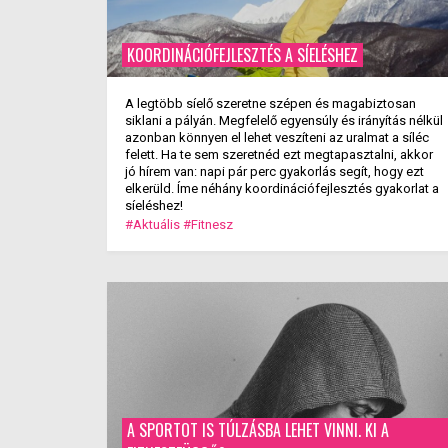
KOORDINÁCIÓFEJLESZTÉS A SÍELÉSHEZ
A legtöbb síelő szeretne szépen és magabiztosan
siklani a pályán. Megfelelő egyensúly és irányítás nélkül
azonban könnyen el lehet veszíteni az uralmat a síléc
felett. Ha te sem szeretnéd ezt megtapasztalni, akkor
jó hírem van: napi pár perc gyakorlás segít, hogy ezt
elkerüld. Íme néhány koordinációfejlesztés gyakorlat a
síeléshez!
#Aktuális
#Fitnesz
A SPORTOT IS TÚLZÁSBA LEHET VINNI. KI A