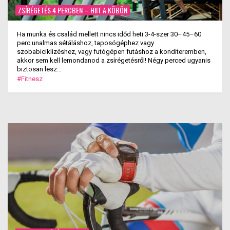
ZSÍRÉGETÉS 4 PERCBEN – HIIT A KÖBÖN
Ha munka és család mellett nincs időd heti 3-4-szer 30–45–60
perc unalmas sétáláshoz, taposógéphez vagy
szobabiciklizéshez, vagy futógépen futáshoz a konditeremben,
akkor sem kell lemondanod a zsírégetésről! Négy perced ugyanis
biztosan lesz…
#Fitnesz