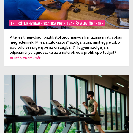
TELJESÍTMÉNYDIAGNOSZTIKA PROFIKNAK ÉS AMATŐRÖKNEK
A teljesítménydiagnosztikától tudományos hangzása miatt sokan
megrettennek. Mi ez a „titokzatos” szolgáltatás, amit egyre több
sportoló vesz igénybe az országban? Hogyan szolgálja a
teljesítménydiagnosztika az amatőrök és a profik sportcéljait?
#Futás
#Kerékpár