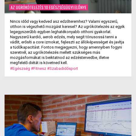
AZ UGRÓKÖTELEZÉS 10 EGÉSZSÉGÜGYI ELŐNYE
Nincs időd vagy kedved asz edzőteremhez? Valami egyszerű,
otthon is végezhető mozgást keresel? Az ugrókötelezés az egyik
legegyszerűbb egyben leghatékonyabb otthoni gyakorlat.
Nagyszerű kardió, aerob edzés, mely segít tónusossá tenni a
vádlit, erősíti a core izmokat, fejleszti az állóképességet és javítja
a tüdőkapacitást. Fontos megjegyezni, hogy amennyiben fogyni
szeretnél, az ugrókötelezés mellett szükséges más
mozgásformákat is beiktatnod az edzéstervedbe, illetve
megfelelő diétát is követned kell.
#Egészség
#Fitnesz
#Szabadidősport