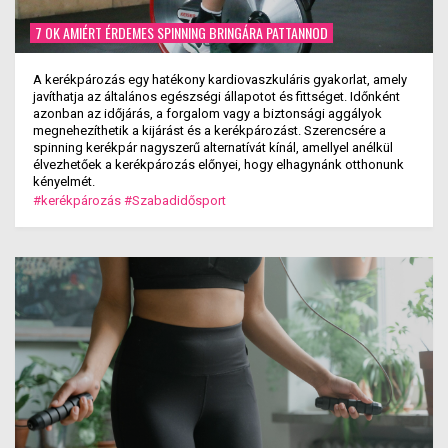
7 OK AMIÉRT ÉRDEMES SPINNING BRINGÁRA PATTANNOD
A kerékpározás egy hatékony kardiovaszkuláris gyakorlat, amely
javíthatja az általános egészségi állapotot és fittséget. Időnként
azonban az időjárás, a forgalom vagy a biztonsági aggályok
megnehezíthetik a kijárást és a kerékpározást. Szerencsére a
spinning kerékpár nagyszerű alternatívát kínál, amellyel anélkül
élvezhetőek a kerékpározás előnyei, hogy elhagynánk otthonunk
kényelmét.
#kerékpározás
#Szabadidősport