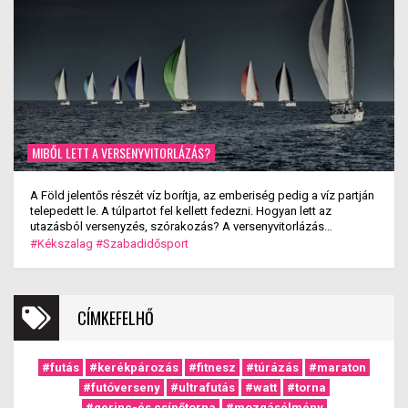
MIBŐL LETT A VERSENYVITORLÁZÁS?
A Föld jelentős részét víz borítja, az emberiség pedig a víz partján
telepedett le. A túlpartot fel kellett fedezni. Hogyan lett az
utazásból versenyzés, szórakozás? A versenyvitorlázás
kialakulása.
#Kékszalag
#Szabadidősport
CÍMKEFELHŐ
#futás
#kerékpározás
#fitnesz
#túrázás
#maraton
#futóverseny
#ultrafutás
#watt
#torna
#gerinc-és csípőtorna
#mozgásélmény