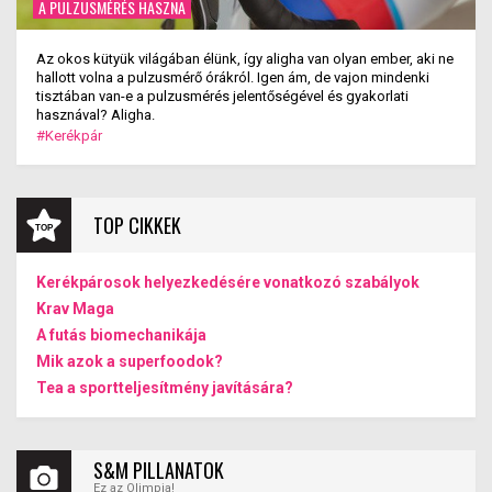
A PULZUSMÉRÉS HASZNA
Az okos kütyük világában élünk, így aligha van olyan ember, aki ne
hallott volna a pulzusmérő órákról. Igen ám, de vajon mindenki
tisztában van-e a pulzusmérés jelentőségével és gyakorlati
hasznával? Aligha.
#Kerékpár
TOP CIKKEK
Kerékpárosok helyezkedésére vonatkozó szabályok
Krav Maga
A futás biomechanikája
Mik azok a superfoodok?
Tea a sportteljesítmény javítására?
S&M PILLANATOK
Ez az Olimpia!