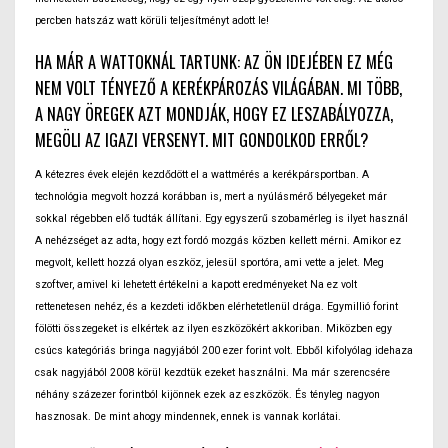
percben hatszáz watt körüli teljesítményt adott le!
HA MÁR A WATTOKNÁL TARTUNK: AZ ÖN IDEJÉBEN EZ MÉG
NEM VOLT TÉNYEZŐ A KERÉKPÁROZÁS VILÁGÁBAN. MI TÖBB,
A NAGY ÖREGEK AZT MONDJÁK, HOGY EZ LESZABÁLYOZZA,
MEGÖLI AZ IGAZI VERSENYT. MIT GONDOLKOD ERRŐL?
A kétezres évek elején kezdődött el a wattmérés a kerékpársportban. A
technológia megvolt hozzá korábban is, mert a nyúlásmérő bélyegeket már
sokkal régebben elő tudták állítani. Egy egyszerű szobamérleg is ilyet használ
A nehézséget az adta, hogy ezt fordó mozgás közben kellett mérni. Amikor ez
megvolt, kellett hozzá olyan eszköz, jelesül sportóra, ami vette a jelet. Meg
szoftver, amivel ki lehetett értékelni a kapott eredményeket Na ez volt
rettenetesen nehéz, és a kezdeti időkben elérhetetlenül drága. Egymillió forint
fölötti összegeket is elkértek az ilyen eszközökért akkoriban. Miközben egy
csúcs kategóriás bringa nagyjából 200 ezer forint volt. Ebből kifolyólag idehaza
csak nagyjából 2008 körül kezdtük ezeket használni. Ma már szerencsére
néhány százezer forintból kijönnek ezek az eszközök. És tényleg nagyon
hasznosak. De mint ahogy mindennek, ennek is vannak korlátai.