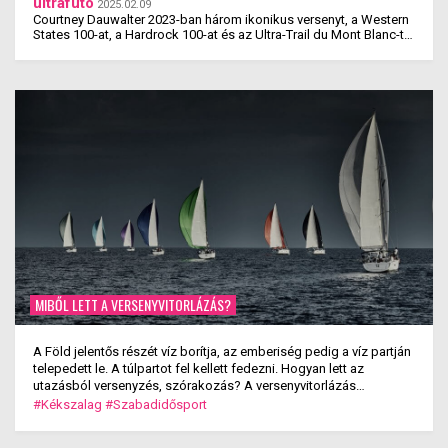
ultrafutó
2025.02.09
Courtney Dauwalter 2023-ban három ikonikus versenyt, a Western
States 100-at, a Hardrock 100-at és az Ultra-Trail du Mont Blanc-t
is megnyerte. Ez rajta kívül eddig még ...
MIBŐL LETT A VERSENYVITORLÁZÁS?
A Föld jelentős részét víz borítja, az emberiség pedig a víz partján
telepedett le. A túlpartot fel kellett fedezni. Hogyan lett az
utazásból versenyzés, szórakozás? A versenyvitorlázás
kialakulása.
#Kékszalag
#Szabadidősport