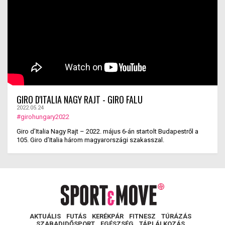
GIRO D'ITALIA NAGY RAJT - GIRO FALU
2022.05.24
#girohungary2022
Giro d’Italia Nagy Rajt – 2022. május 6-án startolt Budapestről a
105. Giro d’Italia három magyarországi szakasszal.
AKTUÁLIS
FUTÁS
KERÉKPÁR
FITNESZ
TÚRÁZÁS
SZABADIDŐSPORT
EGÉSZSÉG
TÁPLÁLKOZÁS