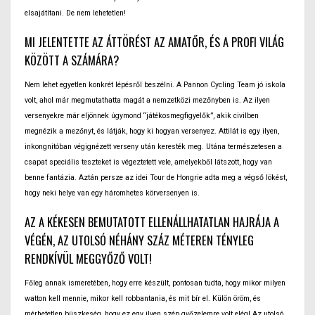
elsajátítani. De nem lehetetlen!
MI JELENTETTE AZ ÁTTÖRÉST AZ AMATŐR, ÉS A PROFI VILÁG
KÖZÖTT A SZÁMÁRA?
Nem lehet egyetlen konkrét lépésről beszélni. A Pannon Cycling Team jó iskola
volt, ahol már megmutathatta magát a nemzetközi mezőnyben is. Az ilyen
versenyekre már eljönnek úgymond “játékosmegfigyelők”, akik civilben
megnézik a mezőnyt, és látják, hogy ki hogyan versenyez. Attilát is egy ilyen,
inkongnitóban végignézett verseny után keresték meg. Utána természetesen a
csapat speciális teszteket is végeztetett vele, amelyekből látszott, hogy van
benne fantázia. Aztán persze az idei Tour de Hongrie adta meg a végső lökést,
hogy neki helye van egy háromhetes körversenyen is.
AZ A KÉKESEN BEMUTATOTT ELLENÁLLHATATLAN HAJRÁJA A
VÉGÉN, AZ UTOLSÓ NÉHÁNY SZÁZ MÉTEREN TÉNYLEG
RENDKÍVÜL MEGGYŐZŐ VOLT!
Főleg annak ismeretében, hogy erre készült, pontosan tudta, hogy mikor milyen
watton kell mennie, mikor kell robbantania, és mit bír el. Külön öröm, és
mérhetetlen büszkeség, hogy ez egy ilyen szép győzelemre volt elég! Az utolsó