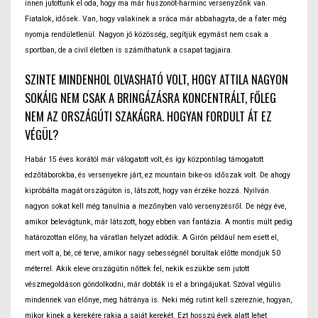
innen jutottunk el oda, hogy ma már huszonöt-harminc versenyzőnk van.
Fiatalok, idősek. Van, hogy valakinek a sráca már abbahagyta, de a fater még
nyomja rendületlenül. Nagyon jó közösség, segítjük egymást nem csak a
sportban, de a civil életben is számíthatunk a csapat tagjaira.
SZINTE MINDENHOL OLVASHATÓ VOLT, HOGY ATTILA NAGYON
SOKÁIG NEM CSAK A BRINGÁZÁSRA KONCENTRÁLT, FŐLEG
NEM AZ ORSZÁGÚTI SZAKÁGRA. HOGYAN FORDULT ÁT EZ
VÉGÜL?
Habár 15 éves korától már válogatott volt, és így központilag támogatott
edzőtáborokba, és versenyekre járt, ez mountain bike-os időszak volt. De ahogy
kipróbálta magát országúton is, látszott, hogy van érzéke hozzá. Nyilván
nagyon sokat kell még tanulnia a mezőnyben való versenyzésről. De négy éve,
amikor belevágtunk, már látszott, hogy ebben van fantázia. A montis múlt pedig
határozottan előny, ha váratlan helyzet adódik. A Girón például nem esett el,
mert volt a, bé, cé terve, amikor nagy sebességnél borultak előtte mondjuk 50
méterrel. Akik eleve országútin nőttek fel, nekik eszükbe sem jutott
vészmegoldáson göndolkodni, már dobták is el a bringájukat. Szóval végülis
mindennek van előnye, meg hátránya is. Neki még rutint kell szereznie, hogyan,
mikor kinek a kerekére rakja a saját kerekét. Ezt hosszú évek alatt lehet