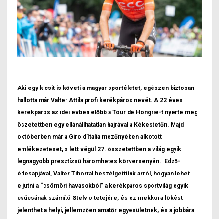
Aki egy kicsit is követi a magyar sportéletet, egészen biztosan
hallotta már Valter Attila profi kerékpáros nevét. A 22 éves
kerékpáros az idei évben előbb a Tour de Hongrie-t nyerte meg
öszetettben egy ellánállhatatlan hajrával a Kékestetőn. Majd
októberben már a Giro d’Italia mezőnyében alkotott
emlékezeteset, s lett végül 27. összetettben a világ egyik
legnagyobb presztízsű háromhetes körversenyén. Edző-
édesapjával, Valter Tiborral beszélgettünk arról, hogyan lehet
eljutni a “csömöri havasokból” a kerékpáros sportvilág egyik
csúcsának számító Stelvio tetejére, és ez mekkora lökést
jelenthet a helyi, jellemzően amatőr egyesületnek, és a jobbára