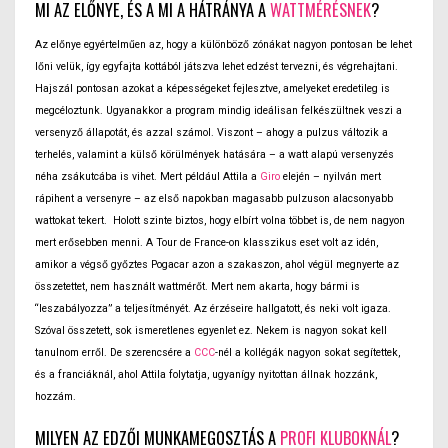
MI AZ ELŐNYE, ÉS A MI A HÁTRÁNYA A
WATTMÉRÉSNEK
?
Az előnye egyértelműen az, hogy a különböző zónákat nagyon pontosan be lehet
lőni velük, így egyfajta kottából játszva lehet edzést tervezni, és végrehajtani.
Hajszál pontosan azokat a képességeket fejlesztve, amelyeket eredetileg is
megcéloztunk. Ugyanakkor a program mindig ideálisan felkészültnek veszi a
versenyző állapotát, és azzal számol. Viszont – ahogy a pulzus változik a
terhelés, valamint a külső körülmények hatására – a watt alapú versenyzés
néha zsákutcába is vihet. Mert például Attila a
Giro
elején – nyilván mert
rápihent a versenyre – az első napokban magasabb pulzuson alacsonyabb
wattokat tekert. Holott szinte biztos, hogy elbírt volna többet is, de nem nagyon
mert erősebben menni. A Tour de France-on klasszikus eset volt az idén,
amikor a végső győztes Pogacar azon a szakaszon, ahol végül megnyerte az
összetettet, nem használt wattmérőt. Mert nem akarta, hogy bármi is
“leszabályozza” a teljesítményét. Az érzéseire hallgatott, és neki volt igaza.
Szóval összetett, sok ismeretlenes egyenlet ez. Nekem is nagyon sokat kell
tanulnom erről. De szerencsére a
CCC
-nél a kollégák nagyon sokat segítettek,
és a franciáknál, ahol Attila folytatja, ugyanígy nyitottan állnak hozzánk,
hozzám.
MILYEN AZ EDZŐI MUNKAMEGOSZTÁS A
PROFI KLUBOKNÁL
?