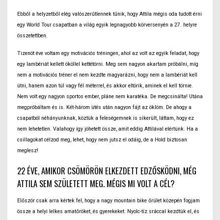
Ebből a helyzetből elég valószerűtlennek tűnik, hogy Attila mégis oda tudott érni
egy World Tour csapatban a világ egyik legnagyobb körversenyén a 27. helyre
összetettben.
Tizenöt éve voltam egy motivációs tréningen, ahol az volt az egyik feladat, hogy
egy lambériát kellett ököllel kettétörni. Meg sem nagyon akartam próbálni, míg
nem a motivációs tréner el nem kezdte magyarázni, hogy nem a lambériát kell
ütni, hanem azon túl vagy fél méterrel, és akkor eltörik, aminek el kell törnie.
Nem volt egy nagyon sportos ember, pláne nem karatéka. De megcsinálta! Utána
megpróbáltam és is. Két-három ütés után nagyon fájt az öklöm. De ahogy a
csapatból néhányunknak, köztük a feleségemnek is sikerült, láttam, hogy ez
nem lehetetlen. Valahogy így jöhetett össze, amit eddig Attilával elértünk. Ha a
csillagokat célzod meg, lehet, hogy nem jutsz el odáig, de a Hold biztosan
meglesz!
22 ÉVE, AMIKOR CSÖMÖRÖN ELKEZDETT EDZŐSKÖDNI, MÉG
ATTILA SEM SZÜLETETT MEG. MÉGIS MI VOLT A CÉL?
Először csak arra kértek fel, hogy a nagy mountain bike őrület közepén fogjam
össze a helyi lelkes amatőröket, és gyerekeket. Nyolc-tíz sráccal kezdtük el, és