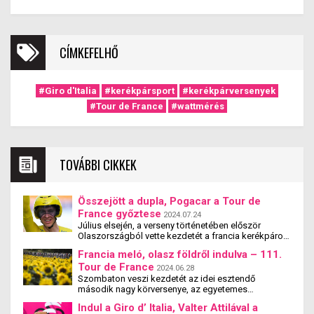
CÍMKEFELHŐ
#Giro d'Italia
#kerékpársport
#kerékpárversenyek
#Tour de France
#wattmérés
TOVÁBBI CIKKEK
Összejött a dupla, Pogacar a Tour de
France győztese
2024.07.24
Július elsején, a verseny történetében először
Olaszországból vette kezdetét a francia kerékpáros
körverseny, mely kapcsán – sok egyéb más mellett
Francia meló, olasz földről indulva – 111.
– a legfontosabb kérdés az volt, hogy vajon Marco
Tour de France
Pantani 1998-as Giro-Tour duplája után Tadej
2024.06.28
Pogacar véghez viszi-e a nem mindennapi tett.
Szombaton veszi kezdetét az idei esztendő
Megnyerheti egy azon évben a Tour de France
második nagy körversenye, az egyetemes
körversenyt is a Giro után? A szlovén titánnak három
kerékpársport legnagyobb viadala, azaz a 111. Tour
Indul a Giro d’ Italia, Valter Attilával a
fő riválissal kellett megküzdenie e nemes cél
de France, mely első ízben indulhat útjára talján