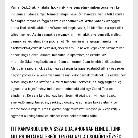
Van a főedző, aki kitalálja, hogy melyik versenyzőnek milyen versenyen kell
indulnia a tudásszintjét, formáját alapul véve. Ő határozza meg a felkészülés
fő csapásirányát, és fogja össze a csapatmunkát. Aztán vannak az eggyel
alatta lévő edzők, akik a szoftverekkel megtervezik, és kiértékelik a sportolók
teljesítményét. Aztán vannak az olyanok, mint én, akik a versenyzők mellett
vannak, és végrehajtják a programot. Nyilván én is rengeteget tanultam a
szoftverekről, edzéstervezésről, értékelésről De nekem leginkább szemem van
ahhoz, hogy élőben lássam, mit csinál a sportolóm, és ezekkel az
információkkal kiegészítsem a nálam a hierarchiában feljebb állók tudását.
Mert bár a programok száz, meg százezer bringás adataiból állnak össze, és
nagyon pontosak, a versenyen nüansznyi különbségek döntenek. És ezeket nem
biztos, hogy látja a szoftver. A melót mindenki beleteszi, és nagyságrendileg
ugyanazt a teljesítményt tudja leadni mindenki, aki egy Grand Tour-on
elindulhat. De az a kérdés, hogy két-három hét végén, annyi megmászott
emelkedő, annyi támadás, szökés, üldözés, ne adj’ isten bukás után kiben
marad több a végére. Ez az igazán nagy művészet. Nagyon jól kiegészítjük
egymást a kollégákkal, és elképesztően sokat tanulok tőlük!
ITT KANYARODJUNK VISSZA ODA, AHONNAN ELINDULTUNK!
MIT PROFITÁLHAT EBBŐL TESZEM AZT A CSÖMÖRI KÖZSÉGI