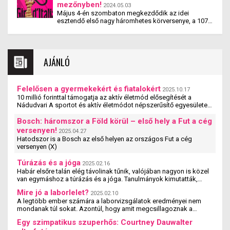
mezőnyben!
érdekében. Nevesül a Tour címvédőjével, Jonas
földről. A különleges helyszínnel Marco Pantani
2024.05.03
Vingegaard-al, a korábbi dobogós Primoz Roglic-al,
emléke előtt tisztelegnek a szervezők, hiszen az ő
Május 4-én szombaton megkezdődik az idei
valamint az francia kör újoncával, Remco Evenepoel-
szülővárosa is érintett lesz, mégpedig a második
esztendő első nagy háromhetes körversenye, a 107.
al. Nézzük is meg, miként alakult ez a három hét.
etap rajthelyszíneként.
Giro d’ Italia. Az olasz körverseny egy Torino
környéki dombosabb etappal indul. A mezőnyben
olyan nevekkel találkozhatunk, mint Tadej Pogacar,
Julian Alaphilippe és persze Valter Attila, aki egy év
AJÁNLÓ
kihagyás után ismét a Giron próbálhat szerencsét.
Nézzük is meg milyen útvonal vár a kerekesekre és
hogy kik a favoritok!
Felelősen a gyermekekért és fiatalokért
2025.10.17
10 millió forinttal támogatja az aktív életmód elősegítését a
Nádudvari A sportot és aktív életmódot népszerűsítő egyesületek,
szervezetek és iskolák szakmai ...
Bosch: háromszor a Föld körül – első hely a Fut a cég
versenyen!
2025.04.27
Hatodszor is a Bosch az első helyen az országos Fut a cég
versenyen (X)
Túrázás és a jóga
2025.02.16
Habár elsőre talán elég távolinak tűnik, valójában nagyon is közel
van egymáshoz a túrázás és a jóga. Tanulmányok kimutatták,
hogy a jógázás és a túrázás ...
Mire jó a laborlelet?
2025.02.10
A legtöbb ember számára a laborvizsgálatok eredményei nem
mondanak túl sokat. Azontúl, hogy amit megcsillagoznak a
laborlelet íven, azok az értékek valószínűleg ...
Egy szimpatikus szuperhős: Courtney Dauwalter