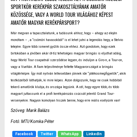
SPORTKÖR KERÉKPÁR SZAKOSZTÁLYÁNAK AMATŐR
KÖZÖSSÉGE, VAGY A WORLD TOUR VILÁGÁHOZ KÉPEST
AMATŐR MAGYAR KERÉKPÁRSPORT?
Már megvan a tapasztalatunk, a tudásunk ahhoz, hogy – ahogy az elején
mondtam – , a “csömöri havasokból” is el lehet jutni a legendás hegy, a Stelvio
tetejére. Egyre több ismeret gyűlik össze ehhez. Azt gondolom, hogy ezek
birtokában a jövőben akár öt-tíz tehetséges magyar bringás is eljuthat odáig,
hogy World Tour csapatnál szerződése legyen, és induljon a Giro-n, a Tour-on,
vagy a Vueltán. A fiam teljesítménye feltette Magyarországot a bringás
világtérképre. Így mát nyilván lelkesebben jönnek ide “játékosmegfigyelők”, akik
testközelből láthatják, ki mire képes. Azon dolgozunk, hogy ne csak hobbiból
tekerő amatőrök klubja, és országa legyünk. A cél, hogy egyre több, és több
magyart juttassunk el a profi kerékpározás csúcsát jelentő Grand Tour-
versenyekre. Nagyon komolyan hiszek benne, hogy erre reális esélyünk van!
Szöveg: Marik Balázs
Fotó: MTI/Komka Péter
Facebook
Twitter
WhatsApp
LinkedIn