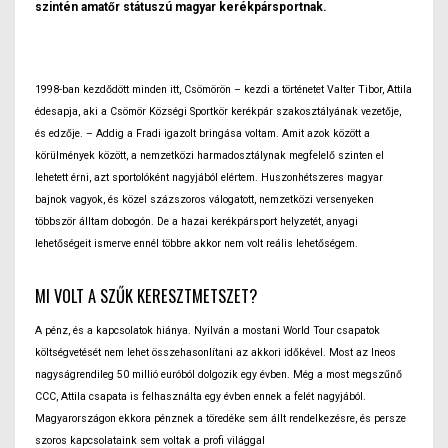
szintén amatőr státuszú magyar kerékpársportnak.
1998-ban kezdődött minden itt, Csömörön – kezdi a történetet Valter Tibor, Attila
édesapja, aki a Csömör Községi Sportkör kerékpár szakosztályának vezetője,
és edzője. – Addig a Fradi igazolt bringása voltam. Amit azok között a
körülmények között, a nemzetközi harmadosztálynak megfelelő szinten el
lehetett érni, azt sportolóként nagyjából elértem. Huszonhétszeres magyar
bajnok vagyok, és közel százszoros válogatott, nemzetközi versenyeken
többször álltam dobogón. De a hazai kerékpársport helyzetét, anyagi
lehetőségeit ismerve ennél többre akkor nem volt reális lehetőségem.
MI VOLT A SZŰK KERESZTMETSZET?
A pénz, és a kapcsolatok hiánya. Nyilván a mostani World Tour csapatok
költségvetését nem lehet összehasonlítani az akkori időkével. Most az Ineos
nagyságrendileg 50 millió euróból dolgozik egy évben. Még a most megszűnő
CCC, Attila csapata is felhasználta egy évben ennek a felét nagyjából.
Magyarországon ekkora pénznek a töredéke sem állt rendelkezésre, és persze
szoros kapcsolataink sem voltak a profi világgal