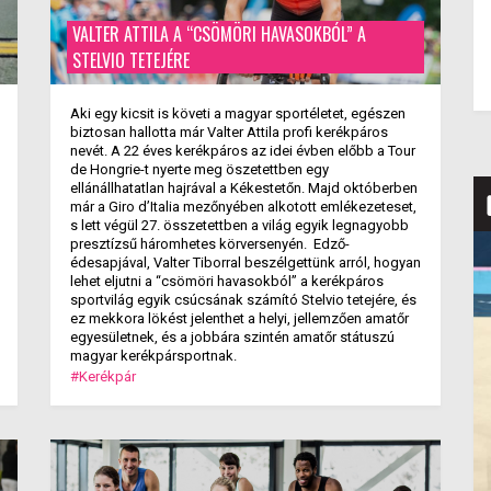
VALTER ATTILA A “CSÖMÖRI HAVASOKBÓL” A
STELVIO TETEJÉRE
Aki egy kicsit is követi a magyar sportéletet, egészen
biztosan hallotta már Valter Attila profi kerékpáros
nevét. A 22 éves kerékpáros az idei évben előbb a Tour
de Hongrie-t nyerte meg öszetettben egy
ellánállhatatlan hajrával a Kékestetőn. Majd októberben
már a Giro d’Italia mezőnyében alkotott emlékezeteset,
s lett végül 27. összetettben a világ egyik legnagyobb
presztízsű háromhetes körversenyén. Edző-
édesapjával, Valter Tiborral beszélgettünk arról, hogyan
lehet eljutni a “csömöri havasokból” a kerékpáros
sportvilág egyik csúcsának számító Stelvio tetejére, és
ez mekkora lökést jelenthet a helyi, jellemzően amatőr
egyesületnek, és a jobbára szintén amatőr státuszú
magyar kerékpársportnak.
#Kerékpár