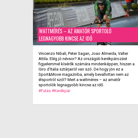
WATTMÉRÉS – AZ AMATŐR SPORTOLÓ
LEGNAGYOBB KINCSE AZ IDŐ
Vincenzo Nibali, Peter Sagan, Joao Almeida, Valter
Attila. Elég jó névsor? Az országúti kerékpározást
figyelemmel kísérők számára mindenképpen, hiszen a
Giro d’Italia sztárjairól van szó. De hogy jön ez a
Sport&Move magazinba, amely bevallottan nem az
élsportról szól? Mert a wattméres – az amatőr
sportolók legnagyobb kincse az idő.
#Futás
#Kerékpár