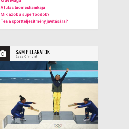
Krav Maga
A futás biomechanikája
Mik azok a superfoodok?
Tea a sportteljesítmény javítására?
S&M PILLANATOK
Ez az Olimpia!