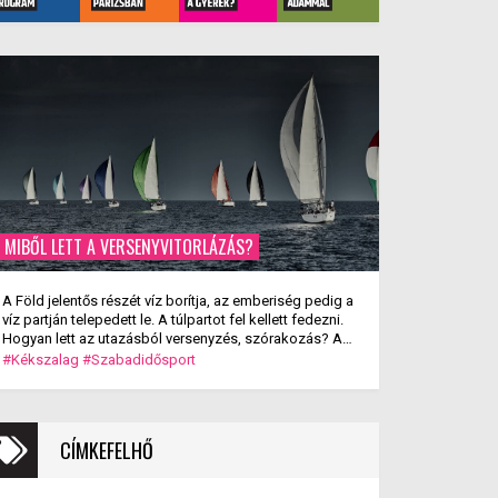
MIBŐL LETT A VERSENYVITORLÁZÁS?
A Föld jelentős részét víz borítja, az emberiség pedig a
víz partján telepedett le. A túlpartot fel kellett fedezni.
Hogyan lett az utazásból versenyzés, szórakozás? A
versenyvitorlázás kialakulása.
#Kékszalag
#Szabadidősport
CÍMKEFELHŐ