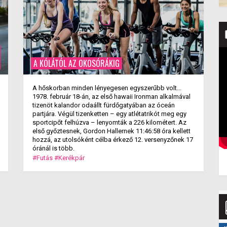
A KÓLÁTÓL AZ OKOSÓRÁKIG
A hőskorban minden lényegesen egyszerűbb volt…
1978. február 18-án, az első hawaii Ironman alkalmával
tizenöt kalandor odaállt fürdőgatyában az óceán
partjára. Végül tizenketten – egy atlétatrikót meg egy
sportcipőt felhúzva – lenyomták a 226 kilométert. Az
első győztesnek, Gordon Hallernek 11:46:58 óra kellett
hozzá, az utolsóként célba érkező 12. versenyzőnek 17
óránál is több.
#Futás
#Kerékpár