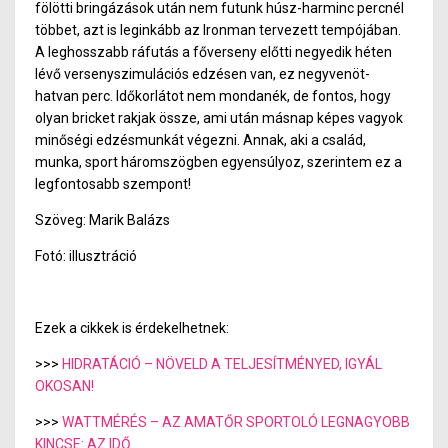
fölötti bringázások után nem futunk húsz-harminc percnél
többet, azt is leginkább az Ironman tervezett tempójában.
A leghosszabb ráfutás a főverseny előtti negyedik héten
lévő versenyszimulációs edzésen van, ez negyvenöt-
hatvan perc. Időkorlátot nem mondanék, de fontos, hogy
olyan bricket rakjak össze, ami után másnap képes vagyok
minőségi edzésmunkát végezni. Annak, aki a család,
munka, sport háromszögben egyensúlyoz, szerintem ez a
legfontosabb szempont!
Szöveg: Marik Balázs
Fotó: illusztráció
Ezek a cikkek is érdekelhetnek:
>>>
HIDRATÁCIÓ – NÖVELD A TELJESÍTMÉNYED, IGYÁL
OKOSAN!
>>>
WATTMÉRÉS – AZ AMATŐR SPORTOLÓ LEGNAGYOBB
KINCSE: AZ IDŐ