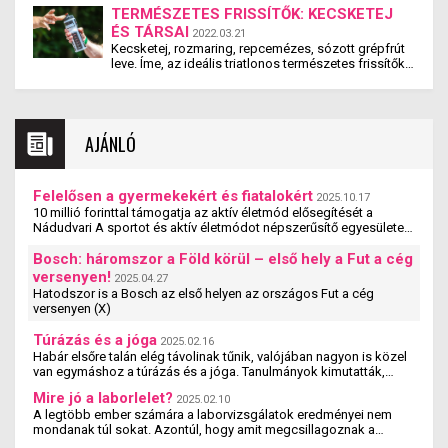
Búvár Szakszövetség elnöke részt vettem a
TERMÉSZETES FRISSÍTŐK: KECSKETEJ
Tájékozódási Búvárúszó Nyílt Európa-bajnokságon
ÉS TÁRSAI
2022.03.21
is Gyékényesen, egy Skoda Fabia Style 1.0 TSI-vel
Kecsketej, rozmaring, repcemézes, sózott grépfrút
indultam útnak (x) (X)
leve. Íme, az ideális triatlonos természetes frissítők!
Vagy mégsem? Tapasztalunk, tehát vagyunk.
AJÁNLÓ
Felelősen a gyermekekért és fiatalokért
2025.10.17
10 millió forinttal támogatja az aktív életmód elősegítését a
Nádudvari A sportot és aktív életmódot népszerűsítő egyesületek,
szervezetek és iskolák szakmai ...
Bosch: háromszor a Föld körül – első hely a Fut a cég
versenyen!
2025.04.27
Hatodszor is a Bosch az első helyen az országos Fut a cég
versenyen (X)
Túrázás és a jóga
2025.02.16
Habár elsőre talán elég távolinak tűnik, valójában nagyon is közel
van egymáshoz a túrázás és a jóga. Tanulmányok kimutatták,
hogy a jógázás és a túrázás ...
Mire jó a laborlelet?
2025.02.10
A legtöbb ember számára a laborvizsgálatok eredményei nem
mondanak túl sokat. Azontúl, hogy amit megcsillagoznak a
laborlelet íven, azok az értékek valószínűleg ...