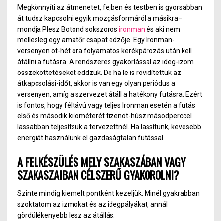
Megkönnyíti az átmenetet, fejben és testben is gyorsabban
át tudsz kapcsolni egyik mozgásformáról a másikra–
mondja Plesz Botond sokszoros
ironman
és aki nem
mellesleg egy amatőr csapat edzője. Egy Ironman-
versenyen öt-hét óra folyamatos kerékpározás után kell
átállni a futásra. A rendszeres gyakorlással az ideg-izom
összeköttetéseket eddzük. De ha le is rövidítettük az
átkapcsolási-időt, akkor is van egy olyan periódus a
versenyen, amíg a szervezet átáll a hatékony futásra. Ezért
is fontos, hogy féltávú vagy teljes Ironman esetén a futás
első és második kilométerét tizenöt-húsz másodperccel
lassabban teljesítsük a tervezettnél. Ha lassítunk, kevesebb
energiát használunk el gazdaságtalan futással.
A FELKÉSZÜLÉS MELY SZAKASZÁBAN VAGY
SZAKASZAIBAN CÉLSZERŰ GYAKOROLNI?
Szinte mindig kiemelt pontként kezeljük. Minél gyakrabban
szoktatom az izmokat és az idegpályákat, annál
gördülékenyebb lesz az átállás.