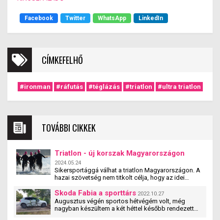
Facebook
Twitter
WhatsApp
LinkedIn
CÍMKEFELHŐ
#ironman
#ráfutás
#téglázás
#triatlon
#ultra triatlon
TOVÁBBI CIKKEK
Triatlon - új korszak Magyarországon
2024.05.24
Sikersportággá válhat a triatlon Magyarországon. A
hazai szövetség nem titkolt célja, hogy az idei
legyen a válogatott eddigi legsikeresebb olimpiai
szereplése. Jók az esélyek, a világ élmezőnyébe
Skoda Fabia a sporttárs
2022.10.27
tartoznak a magyar versenyzők. A férfiaknál
Augusztus végén sportos hétvégém volt, még
Magyarország a második legerősebb nemzet a
nagyban készültem a két héttel később rendezett
világranglistán a párizsi olimpia előtt két hónappal.
Balatonman triatlon versenyre és mint a Magyar