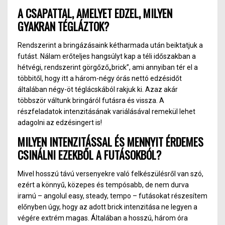
A CSAPATTAL, AMELYET EDZEL, MILYEN
GYAKRAN TÉGLÁZTOK?
Rendszerint a bringázásaink kétharmada után beiktatjuk a
futást. Nálam erőteljes hangsúlyt kap a téli időszakban a
hétvégi, rendszerint görgőző„brick”, ami annyiban tér el a
többitől, hogy itt a három-négy órás nettó edzésidőt
általában négy-öt téglácskából rakjuk ki. Azaz akár
többször váltunk bringáról futásra és vissza. A
részfeladatok intenzitásának variálásával remekül lehet
adagolni az edzésingert is!
MILYEN INTENZITÁSSAL ÉS MENNYIT ÉRDEMES
CSINÁLNI EZEKBŐL A FUTÁSOKBÓL?
Mivel hosszú távú versenyekre való felkészülésről van szó,
ezért a könnyű, közepes és tempósabb, de nem durva
iramú – angolul easy, steady, tempo – futásokat részesítem
előnyben úgy, hogy az adott brick intenzitása ne legyen a
végére extrém magas. Általában a hosszú, három óra