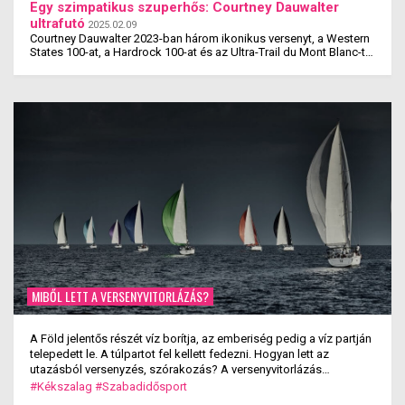
Egy szimpatikus szuperhős: Courtney Dauwalter
ultrafutó
2025.02.09
Courtney Dauwalter 2023-ban három ikonikus versenyt, a Western
States 100-at, a Hardrock 100-at és az Ultra-Trail du Mont Blanc-t
is megnyerte. Ez rajta kívül eddig még ...
MIBŐL LETT A VERSENYVITORLÁZÁS?
A Föld jelentős részét víz borítja, az emberiség pedig a víz partján
telepedett le. A túlpartot fel kellett fedezni. Hogyan lett az
utazásból versenyzés, szórakozás? A versenyvitorlázás
kialakulása.
#Kékszalag
#Szabadidősport