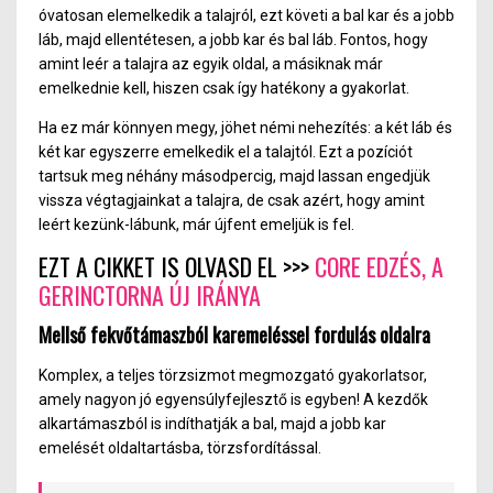
óvatosan elemelkedik a talajról, ezt követi a bal kar és a jobb
láb, majd ellentétesen, a jobb kar és bal láb. Fontos, hogy
amint leér a talajra az egyik oldal, a másiknak már
emelkednie kell, hiszen csak így hatékony a gyakorlat.
Ha ez már könnyen megy, jöhet némi nehezítés: a két láb és
két kar egyszerre emelkedik el a talajtól. Ezt a pozíciót
tartsuk meg néhány másodpercig, majd lassan engedjük
vissza végtagjainkat a talajra, de csak azért, hogy amint
leért kezünk-lábunk, már újfent emeljük is fel.
EZT A CIKKET IS OLVASD EL >>>
CORE EDZÉS, A
GERINCTORNA ÚJ IRÁNYA
Mellső fekvőtámaszból karemeléssel fordulás oldalra
Komplex, a teljes törzsizmot megmozgató gyakorlatsor,
amely nagyon jó egyensúlyfejlesztő is egyben! A kezdők
alkartámaszból is indíthatják a bal, majd a jobb kar
emelését oldaltartásba, törzsfordítással.