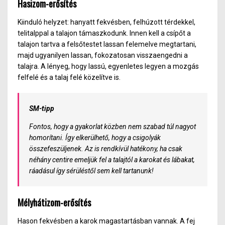
Hasizom-erősítés
Kiinduló helyzet: hanyatt fekvésben, felhúzott térdekkel,
telitalppal a talajon támaszkodunk. Innen kell a csípőt a
talajon tartva a felsőtestet lassan felemelve megtartani,
majd ugyanilyen lassan, fokozatosan visszaengedni a
talajra. A lényeg, hogy lassú, egyenletes legyen a mozgás
felfelé és a talaj felé közelítve is.
SM-tipp
Fontos, hogy a gyakorlat közben nem szabad túl nagyot
homorítani. Így elkerülhető, hogy a csigolyák
összefeszüljenek. Az is rendkívül hatékony, ha csak
néhány centire emeljük fel a talajtól a karokat és lábakat,
ráadásul így sérüléstől sem kell tartanunk!
Mélyhátizom-erősítés
Hason fekvésben a karok magastartásban vannak. A fej