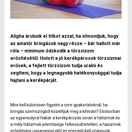
Aligha árulunk el titkot azzal, ha elmondjuk, hogy
az amatőr bringások nagy része – bár hallott már
róla – minimum ódzkodik a törzsizom
erősítésétől. Holott a jó kerékpárosok törzsizmai
erősek, a fejlett törzsizom tudja uralni és
segíteni, hogy a legnagyobb hatékonysággal tudja
hajtani a kerékpárját.
Mire kell különösen figyelni a core-gyakorlatoknál, ha
bringás szemszögből közelítjük meg a kihívást? Elsősorban
az egyensúlyra! Habár a kerékpározás során a hátizmok és
a mély hátizmok jelentősége felbecsülhetetlen, a hasizmok
erősítésére ugyanannyi időt és energiát kell szánnunk,