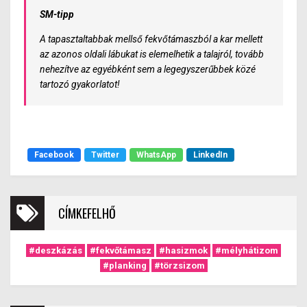
SM-tipp
A tapasztaltabbak mellső fekvőtámaszból a kar mellett
az azonos oldali lábukat is elemelhetik a talajról, tovább
nehezítve az egyébként sem a legegyszerűbbek közé
tartozó gyakorlatot!
Facebook
Twitter
WhatsApp
LinkedIn
CÍMKEFELHŐ
#deszkázás
#fekvőtámasz
#hasizmok
#mélyhátizom
#planking
#törzsizom