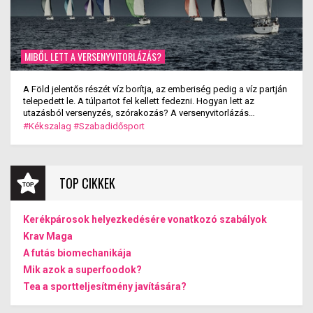
MIBŐL LETT A VERSENYVITORLÁZÁS?
A Föld jelentős részét víz borítja, az emberiség pedig a víz partján
telepedett le. A túlpartot fel kellett fedezni. Hogyan lett az
utazásból versenyzés, szórakozás? A versenyvitorlázás
kialakulása.
#Kékszalag
#Szabadidősport
TOP CIKKEK
Kerékpárosok helyezkedésére vonatkozó szabályok
Krav Maga
A futás biomechanikája
Mik azok a superfoodok?
Tea a sportteljesítmény javítására?