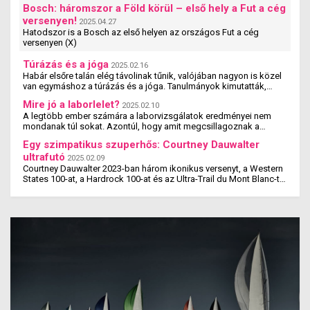
Bosch: háromszor a Föld körül – első hely a Fut a cég
versenyen!
2025.04.27
Hatodszor is a Bosch az első helyen az országos Fut a cég
versenyen (X)
Túrázás és a jóga
2025.02.16
Habár elsőre talán elég távolinak tűnik, valójában nagyon is közel
van egymáshoz a túrázás és a jóga. Tanulmányok kimutatták,
hogy a jógázás és a túrázás ...
Mire jó a laborlelet?
2025.02.10
A legtöbb ember számára a laborvizsgálatok eredményei nem
mondanak túl sokat. Azontúl, hogy amit megcsillagoznak a
laborlelet íven, azok az értékek valószínűleg ...
Egy szimpatikus szuperhős: Courtney Dauwalter
ultrafutó
2025.02.09
Courtney Dauwalter 2023-ban három ikonikus versenyt, a Western
States 100-at, a Hardrock 100-at és az Ultra-Trail du Mont Blanc-t
is megnyerte. Ez rajta kívül eddig még ...