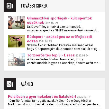
TOVÁBBI CIKKEK
Gimnasztikai sportágak - kulcspontok
edzőknek
2024.09.09
Dr. Dave Tilley amerikai szertornaedző,
mozgásterapeuta a SHIFT movementnél nemrégiben
egy összeállításban mutatta be, hogy a
Rúdsport - szükséges az erőfejlesztő
szertornában melyek az edzéstervezés
edzés
sarokpontjai, egész onnantól, hogy megfelelő
2024.01.23
állagúak legyenek az izmaink, egészen odáig, hogy
Szarka Ákos: “Többen kerestek már meg azzal,
hogyan tanuljunk meg komplexebb mozdulatokat.
hogy rúdsportra járnak. Azonban nem alakult ki egy
A bemutatóban sok olyan tétel elhangzik, amelyet
olyan erőnléti alap, ami ehhez a sportághoz,
Törzserősítés top 3 - I. rész
szélesebb körökben ismernek régóta, viszont van jó
2022.08.24
különösen az erőelemeihez kell. Részben megértem,
A törzserősítés fontos. Nem azért, hogy
néhány kevésbé ismert gyakorlat, módszer vagy elv,
hogy megkeresnek, mivel a mi sportágunk mindent
esztétikusabb legyen az összkép, hanem azért mert
amelyet szeretnék a következőkben ismertetni, mivel
tartalmaz erőben, ami a rúdsporthoz kellhet.
egy funkcionális szempontból lényeges terület. De
ezek ritkábban ismételt támpontok. Ezek a
Részben felmerül a kérdés, hogy akkor mi történik a
miért is?
kulcspontok jól jöhetnek az edzőknek a
rúdsport órákon. Ezt nem tisztem megítélni, és nem
gimnasztikai sportágakban – a saját testsúlyos
is látok rá.”
sportágakban, de akár haladó sportolóknak is.
AJÁNLÓ
Felelősen a gyermekekért és fiatalokért
2025.10.17
10 millió forinttal támogatja az aktív életmód elősegítését a
Nádudvari A sportot és aktív életmódot népszerűsítő egyesületek,
szervezetek és iskolák szakmai ...