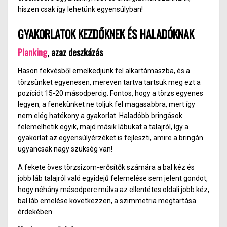
hiszen csak így lehetünk egyensúlyban!
GYAKORLATOK KEZDŐKNEK ÉS HALADÓKNAK
Planking
, azaz deszkázás
Hason fekvésből emelkedjünk fel alkartámaszba, és a
törzsünket egyenesen, mereven tartva tartsuk meg ezt a
pozíciót 15-20 másodpercig. Fontos, hogy a törzs egyenes
legyen, a fenekünket ne toljuk fel magasabbra, mert így
nem elég hatékony a gyakorlat. Haladóbb bringások
felemelhetik egyik, majd másik lábukat a talajról, így a
gyakorlat az egyensúlyérzéket is fejleszti, amire a bringán
ugyancsak nagy szükség van!
A fekete öves törzsizom-erősítők számára a bal kéz és
jobb láb talajról való egyidejű felemelése sem jelent gondot,
hogy néhány másodperc múlva az ellentétes oldali jobb kéz,
bal láb emelése következzen, a szimmetria megtartása
érdekében.