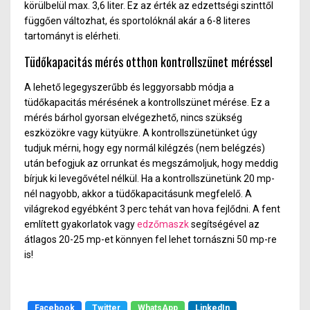
körülbelül max. 3,6 liter. Ez az érték az edzettségi szinttől
függően változhat, és sportolóknál akár a 6-8 literes
tartományt is elérheti.
Tüdőkapacitás mérés otthon kontrollszünet méréssel
A lehető legegyszerűbb és leggyorsabb módja a
tüdőkapacitás mérésének a kontrollszünet mérése. Ez a
mérés bárhol gyorsan elvégezhető, nincs szükség
eszközökre vagy kütyükre. A kontrollszünetünket úgy
tudjuk mérni, hogy egy normál kilégzés (nem belégzés)
után befogjuk az orrunkat és megszámoljuk, hogy meddig
bírjuk ki levegővétel nélkül. Ha a kontrollszünetünk 20 mp-
nél nagyobb, akkor a tüdőkapacitásunk megfelelő. A
világrekod egyébként 3 perc tehát van hova fejlődni. A fent
említett gyakorlatok vagy
edzőmaszk
segítségével az
átlagos 20-25 mp-et könnyen fel lehet tornászni 50 mp-re
is!
Facebook
Twitter
WhatsApp
LinkedIn