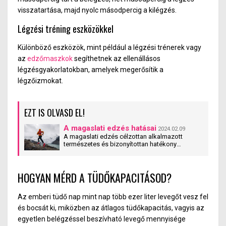
visszatartása, majd nyolc másodpercig a kilégzés.
Légzési tréning eszközökkel
Különböző eszközök, mint például a légzési trénerek vagy
az
edzőmaszkok
segíthetnek az ellenállásos
légzésgyakorlatokban, amelyek megerősítik a
légzőizmokat.
EZT IS OLVASD EL!
A magaslati edzés hatásai
2024.02.09
A magaslati edzés célzottan alkalmazott
természetes és bizonyítottan hatékony
edzésmódszer. Növeli az állóképességet és
olyan ún. adaptációs tartalékokat mozgósít,
amelyeket egy tengerszinten végzett edzés
HOGYAN MÉRD A TÜDŐKAPACITÁSOD?
nem tud megadni.
Az emberi tüdő nap mint nap több ezer liter levegőt vesz fel
és bocsát ki, miközben az átlagos tüdőkapacitás, vagyis az
egyetlen belégzéssel beszívható levegő mennyisége