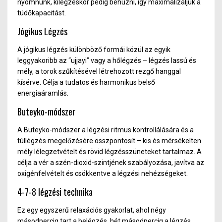
nyomnunk, kilégzéskor pedig behúzni, így maximalizáljuk a
tüdőkapacitást.
Jógikus Légzés
A jógikus légzés különböző formái közül az egyik
leggyakoribb az “ujjayi” vagy a hőlégzés – légzés lassú és
mély, a torok szűkítésével létrehozott rezgő hanggal
kísérve. Célja a tudatos és harmonikus belső
energiaáramlás.
Buteyko-módszer
A Buteyko-módszer a légzési ritmus kontrollálására és a
túllégzés megelőzésére összpontosít – kis és mérsékelten
mély lélegzetvételt és rövid légzésszüneteket tartalmaz. A
célja a vér a szén-dioxid-szintjének szabályozása, javítva az
oxigénfelvételt és csökkentve a légzési nehézségeket.
4-7-8 légzési technika
Ez egy egyszerű relaxációs gyakorlat, ahol négy
másodpercig tart a belégzés, hét másodpercig a légzés