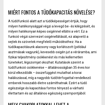
MIÉRT FONTOS A TÜDŐKAPACITÁS NÖVELÉSE?
A tüdőfunkció alatt azt a tüdőképességet értjük, hogy
milyen hatékonysággal végzi a levegő be- és kilégzését, és
milyen hatékonyan képes oxigénnel ellátni a vért. Ez a
funkció végzi szervezet oxigénellátását, ez alapvető a
sejtek és szövetek megfelelő működéséhez. Ha a
tüdőkapacitásunk alacsony vagy korlátozott (például
asztmásak vagyunk), kevesebb oxigén jut a véráramba, ami
fizikai teljesítmény csökkenést és más kellemetlen
tüneteket, légszomjat okozhat. Kutatások szerint a
tüdőfunkció csökkenése – általánosságban 35 éves kor
körül elkezdődik – összefüggést mutathat a korai
halálozással, míg a nagyobb tüdőtérfogattal rendelkező
emberek hosszabb életre számíthatnak. Ezért a tüdő
egészsége és kapacitása fontos tényező a várható
élettartam és az általános egészség szempontjából.
MELY GYAKORLATOKKAL LEHET A