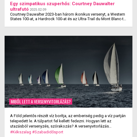
laborlelet íven, azok az értékek valószínűleg ...
Egy szimpatikus szuperhős: Courtney Dauwalter
ultrafutó
2025.02.09
Courtney Dauwalter 2023-ban három ikonikus versenyt, a Western
States 100-at, a Hardrock 100-at és az Ultra-Trail du Mont Blanc-t
is megnyerte. Ez rajta kívül eddig még ...
MIBŐL LETT A VERSENYVITORLÁZÁS?
A Föld jelentős részét víz borítja, az emberiség pedig a víz partján
telepedett le. A túlpartot fel kellett fedezni. Hogyan lett az
utazásból versenyzés, szórakozás? A versenyvitorlázás
kialakulása.
#Kékszalag
#Szabadidősport