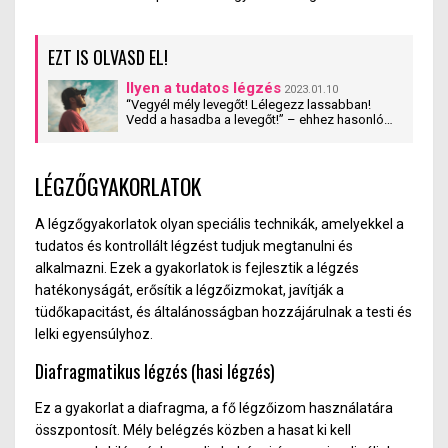
EZT IS OLVASD EL!
Ilyen a tudatos légzés
2023.01.10
“Vegyél mély levegőt! Lélegezz lassabban!
Vedd a hasadba a levegőt!” – ehhez hasonló
mondatokat már mindenki hallott. De miért ilyen
lényeges egy létfontosságú funkcióval
foglalkozni, ha az automatikusan is működik?
LÉGZŐGYAKORLATOK
Miért nem elég csak egyszerűen beszívni és
kifújni a levegőt? Mit tud befolyásolni, mire lehet
hatással a légzés? Erre igyekszem válaszolni az
A légzőgyakorlatok olyan speciális technikák, amelyekkel a
alábbi cikkben.
tudatos és kontrollált légzést tudjuk megtanulni és
alkalmazni. Ezek a gyakorlatok is fejlesztik a légzés
hatékonyságát, erősítik a légzőizmokat, javítják a
tüdőkapacitást, és általánosságban hozzájárulnak a testi és
lelki egyensúlyhoz.
Diafragmatikus légzés (hasi légzés)
Ez a gyakorlat a diafragma, a fő légzőizom használatára
összpontosít. Mély belégzés közben a hasat ki kell