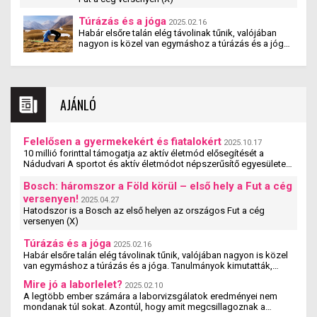
pályázaton olyan magyarországi szervezetek
vehetnek részt, amelyek 5 és 25 év közötti fiatalok
Túrázás és a jóga
2025.02.16
számára biztosítják a rendszeres mozgás,
Habár elsőre talán elég távolinak tűnik, valójában
sportolás lehetőségét – jelentette be Nagy Ádám, a
nagyon is közel van egymáshoz a túrázás és a jóga.
Nádudvari Élelmiszer Kft. ügyvezető igazgatója.
Tanulmányok kimutatták, hogy a jógázás és a
túrázás együtt nemcsak fizikai, hanem mentális
jóllétet is teremt.
AJÁNLÓ
Felelősen a gyermekekért és fiatalokért
2025.10.17
10 millió forinttal támogatja az aktív életmód elősegítését a
Nádudvari A sportot és aktív életmódot népszerűsítő egyesületek,
szervezetek és iskolák szakmai ...
Bosch: háromszor a Föld körül – első hely a Fut a cég
versenyen!
2025.04.27
Hatodszor is a Bosch az első helyen az országos Fut a cég
versenyen (X)
Túrázás és a jóga
2025.02.16
Habár elsőre talán elég távolinak tűnik, valójában nagyon is közel
van egymáshoz a túrázás és a jóga. Tanulmányok kimutatták,
hogy a jógázás és a túrázás ...
Mire jó a laborlelet?
2025.02.10
A legtöbb ember számára a laborvizsgálatok eredményei nem
mondanak túl sokat. Azontúl, hogy amit megcsillagoznak a