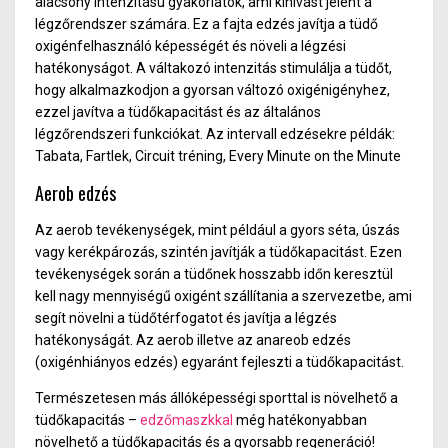
alacsony intenzitású gyakorlatok, ami kihívást jelent a
légzőrendszer számára. Ez a fajta edzés javítja a tüdő
oxigénfelhasználó képességét és növeli a légzési
hatékonyságot. A váltakozó intenzitás stimulálja a tüdőt,
hogy alkalmazkodjon a gyorsan változó oxigénigényhez,
ezzel javítva a tüdőkapacitást és az általános
légzőrendszeri funkciókat. Az intervall edzésekre példák:
Tabata, Fartlek, Circuit tréning, Every Minute on the Minute
Aerob edzés
Az aerob tevékenységek, mint például a gyors séta, úszás
vagy kerékpározás, szintén javítják a tüdőkapacitást. Ezen
tevékenységek során a tüdőnek hosszabb időn keresztül
kell nagy mennyiségű oxigént szállítania a szervezetbe, ami
segít növelni a tüdőtérfogatot és javítja a légzés
hatékonyságát. Az aerob illetve az anareob edzés
(oxigénhiányos edzés) egyaránt fejleszti a tüdőkapacitást.
Természetesen más állóképességi sporttal is növelhető a
tüdőkapacitás –
edzőmaszkkal
még hatékonyabban
növelhető a tüdőkapacitás és a gyorsabb regeneráció!