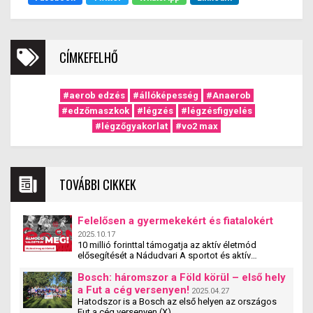
CÍMKEFELHŐ
#aerob edzés
#állóképesség
#Anaerob
#edzőmaszkok
#légzés
#légzésfigyelés
#légzőgyakorlat
#vo2 max
TOVÁBBI CIKKEK
Felelősen a gyermekekért és fiatalokért
2025.10.17
10 millió forinttal támogatja az aktív életmód
elősegítését a Nádudvari A sportot és aktív
életmódot népszerűsítő egyesületek, szervezetek és
iskolák szakmai tevékenységét támogatja a
Bosch: háromszor a Föld körül – első hely
Nádudvari hamarosan induló pályázata. A
a Fut a cég versenyen!
2025.04.27
#mitehetünktöbbet pályzat a cég társadalmi
Hatodszor is a Bosch az első helyen az országos
felelősségvállalási programjának új eleme. A
Fut a cég versenyen (X)