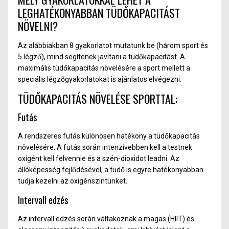
LEGHATÉKONYABBAN TÜDŐKAPACITÁST
NÖVELNI?
Az alábbiakban 8 gyakorlatot mutatunk be (három sport és
5 légző), mind segítenek javítani a tüdőkapacitást. A
maximális tüdőkapacitás növelésére a sport mellett a
speciális légzőgyakorlatokat is ajánlatos elvégezni.
TÜDŐKAPACITÁS NÖVELÉSE SPORTTAL:
Futás
A rendszeres futás különösen hatékony a tüdőkapacitás
növelésére. A futás során intenzívebben kell a testnek
oxigént kell felvennie és a szén-dioxidot leadni. Az
állóképesség fejlődésével, a tüdő is egyre hatékonyabban
tudja kezelni az oxigénszintünket.
Intervall edzés
Az intervall edzés során váltakoznak a magas (HIIT) és