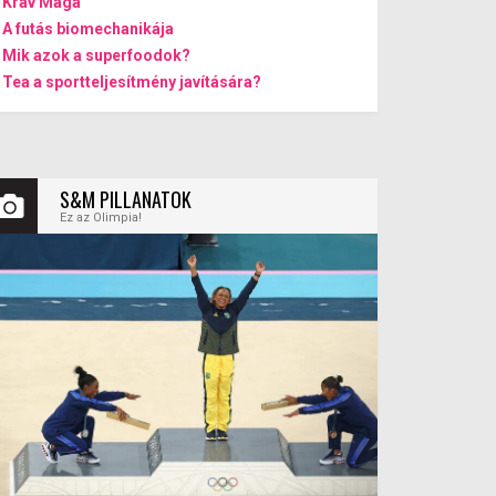
Krav Maga
A futás biomechanikája
Mik azok a superfoodok?
Tea a sportteljesítmény javítására?
S&M PILLANATOK
Ez az Olimpia!