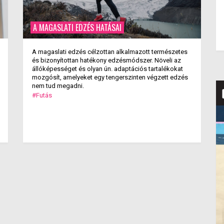
A MAGASLATI EDZÉS HATÁSAI
A magaslati edzés célzottan alkalmazott természetes
és bizonyítottan hatékony edzésmódszer. Növeli az
állóképességet és olyan ún. adaptációs tartalékokat
mozgósít, amelyeket egy tengerszinten végzett edzés
nem tud megadni.
#Futás