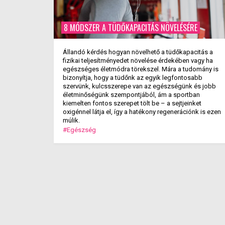
8 MÓDSZER A TÜDŐKAPACITÁS NÖVELÉSÉRE
Állandó kérdés hogyan növelhető a tüdőkapacitás a
fizikai teljesítményedet növelése érdekében vagy ha
egészséges életmódra törekszel. Mára a tudomány is
bizonyítja, hogy a tüdőnk az egyik legfontosabb
szervünk, kulcsszerepe van az egészségünk és jobb
életminőségünk szempontjából, ám a sportban
kiemelten fontos szerepet tölt be – a sejtjeinket
oxigénnel látja el, így a hatékony regenerációnk is ezen
múlik.
#Egészség