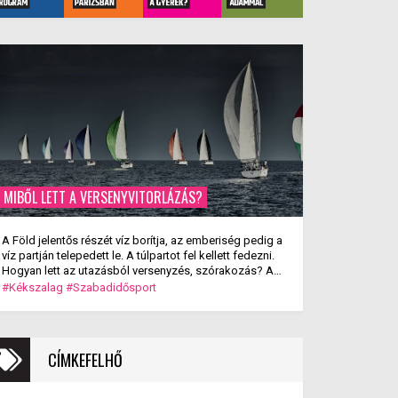
MIBŐL LETT A VERSENYVITORLÁZÁS?
A Föld jelentős részét víz borítja, az emberiség pedig a
víz partján telepedett le. A túlpartot fel kellett fedezni.
Hogyan lett az utazásból versenyzés, szórakozás? A
versenyvitorlázás kialakulása.
#Kékszalag
#Szabadidősport
CÍMKEFELHŐ