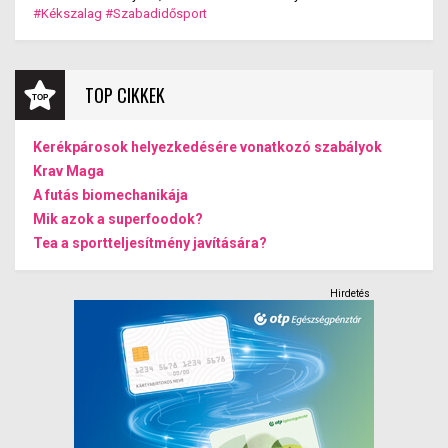
kialakulása.
#Kékszalag
#Szabadidősport
TOP CIKKEK
Kerékpárosok helyezkedésére vonatkozó szabályok
Krav Maga
A futás biomechanikája
Mik azok a superfoodok?
Tea a sportteljesítmény javítására?
Hirdetés