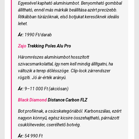
Egyesével kapható alumíniumbot. Benyomható gombbal
állítható, ennél más márkák beállítása azért precízebb.
Ritkábban túrázóknak, első botjukat keresőknek ideális
lehet.
Ár:
1990 Ft/darab
Zajo
Trekking Poles Alu Pro
Háromrészes alumíniumbot hosszított
szivacsmarkolattal, így nem kell mindig állítgatni, ha
változik a terep dőlésszöge. Clip-lock zárrendszer
rögzíti. Jó ár-érték arányú.
Ár:
9–11 000 Ft (akciósan)
Black Diamond
Distance Carbon FLZ
Bot profiknak, a csúcskategóriából. Karbonszálas, ezért
nagyon könnyű, egész kicsire összehajtható, párnázott
csuklóheveder, cserélhető botvég.
Ár:
54 990 Ft