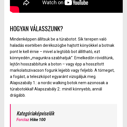
HOGYAN VÁLASSZUNK?
Mindenképpen állítsuk be a túrabotot. Sík terepen való
haladás esetében derékszögbe hajtott könyökkel a botnak
pont le kell érnie – mivel a legtöbb bot állítható, ezt
könnyedén „magunkra szabhatjuk”. Emelkedőn rövidítünk,
lejtőn hosszabbítunk a boton – vagy épp a hosszított
markolatszivacson fogunk lejjebb vagy feljebb. A tömeget,
a fogást, a teleszkópot egyaránt vizsgáljuk meg.
Alapszabály 1.: a nordic walking botok nem azonosak a
túrabotokkal! Alapszabály 2.: minél könnyebb, annál
drágább.
Kategóriaképviselők
Forclaz
Hike 100