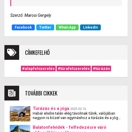
Szerző: Marosi Gergely
Facebook
Twitter
WhatsApp
LinkedIn
CÍMKEFELHŐ
#alapfelszerelés
#túrafelszerelés
#túrázás
TOVÁBBI CIKKEK
Túrázás és a jóga
2025.02.16
Habár elsőre talán elég távolinak tűnik, valójában
nagyon is közel van egymáshoz a túrázás és a jóga.
Tanulmányok kimutatták, hogy a jógázás és a
túrázás együtt nemcsak fizikai, hanem mentális
Balatonfelvidék - felfedezésre váró
jóllétet is teremt.