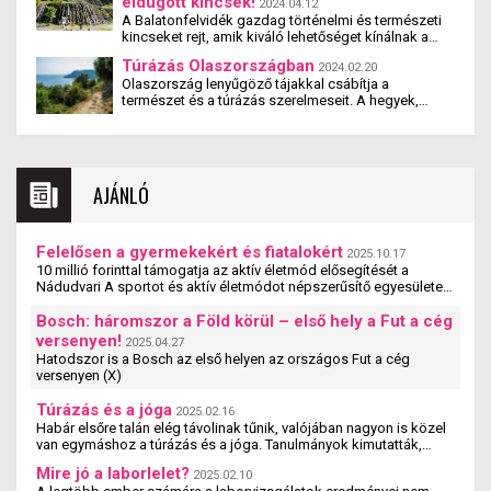
eldugott kincsek!
2024.04.12
A Balatonfelvidék gazdag történelmi és természeti
kincseket rejt, amik kiváló lehetőséget kínálnak a
kirándulások és túrák szerelmeseinek. Számos
Túrázás Olaszországban
2024.02.20
eldugott helyszín vár felfedezésre, miközben a
Olaszország lenyűgöző tájakkal csábítja a
lenyűgöző táj és a változatos látnivalók
természet és a túrázás szerelmeseit. A hegyek,
megnyugtatják a lelket és feltöltik a testet. Tekintsük
tavak, és tengerpartok változatossága lehetővé teszi
át ezeket a kihagyhatatlan célpontokat a
mindenki számára, hogy megtalálja a neki leginkább
Balatonfelvidéken!
megfelelő túraútvonalat. Ha szeretnéd felfedezni
Olaszország gyönyörű tájait, itt van néhány túra
javaslat, megmutatva merre indulj, milyen
AJÁNLÓ
nehézségekre számíts, és hogyan szervezd meg az
utazást.
Felelősen a gyermekekért és fiatalokért
2025.10.17
10 millió forinttal támogatja az aktív életmód elősegítését a
Nádudvari A sportot és aktív életmódot népszerűsítő egyesületek,
szervezetek és iskolák szakmai ...
Bosch: háromszor a Föld körül – első hely a Fut a cég
versenyen!
2025.04.27
Hatodszor is a Bosch az első helyen az országos Fut a cég
versenyen (X)
Túrázás és a jóga
2025.02.16
Habár elsőre talán elég távolinak tűnik, valójában nagyon is közel
van egymáshoz a túrázás és a jóga. Tanulmányok kimutatták,
hogy a jógázás és a túrázás ...
Mire jó a laborlelet?
2025.02.10