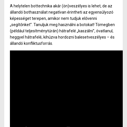
A helytelen bottechnika akár (ön)veszélyes is lehet, de az
állandó bothasználat negatívan érintheti az egyensúlyozó
képességet terepen, amikor nem tudjuk elővenni
„segítőnket”. Tanuljuk meg használni a botokat! Tömegben
(például teljesítménytúrán) hátrafelé „kaszálni”, óvatlanul,
heggyel hátrafelé, kihúzva hordozni balesetveszélyes – és
állandó konfliktusforrás.