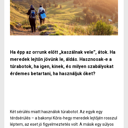
Ha épp az orrunk előtt „kaszálnak vele”, átok. Ha
meredek lejtőn jövünk le, áldás. Hasznosak-e a
túrabotok, ha igen, kinek, és milyen szabályokat
érdemes betartani, ha használjuk őket?
Két sérülés miatt használok túrabotot. Az egyik egy
térdsérülés – a bakonyi Kőris-hegy meredek lejtőjén rosszul
léptem, az eset jó figyelmeztetés volt. A másik egy súlyos