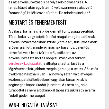
és az egyensúlyozást is befolyásoló bokasérülés. A
rehabilitáció után egyértelmű volt, számomra alapvető
fontosságú kellék lesz a túrabot. De mindenkinek az?
MEGTART ÉS TEHERMENTESÍT
A válasz: ha nem is lét-, de kiemelt fontosságú segítőnk.
Térd-, boka- vagy csípősérülést maguk mögött tudóknak,
egyensúlyzavarosoknak szinte „kötelező”, túlsúlyosaknak
erősen ajánlott, mindenki másnak hasznos. Jelentős
terhelést vesz le az ízületekről, csökkenti az
egyensúlyvesztésből és megcsúszásokból fakadó
sérülések kockázatát
, javíthatja a testtartást és a
légzéstechnikát, jobban megdolgoztatja a testet. Sőt, más
gyakorlati haszna is van – aljnövényzeten való átvágás
közben, patakátkeléseknél vagy akár társainknak is
segítséget, kapaszkodót jelenthet. Az sem baj, ha a
túrabottal és nem a bokánkkal tapasztaljuk ki egy avarral
fedett gödör mélységét…
VAN-E NEGATÍV HATÁSA?