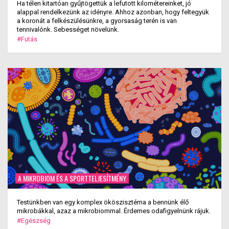
Ha télen kitartóan gyűjtögettük a lefutott kilométereinket, jó
alappal rendelkezünk az idényre. Ahhoz azonban, hogy feltegyük
a koronát a felkészülésünkre, a gyorsaság terén is van
tennivalónk. Sebességet növelünk.
#Futás
A MIKROBIOM ÉS A SPORTTELJESÍTMÉNY
Testünkben van egy komplex ököszisztéma a bennünk élő
mikrobákkal, azaz a mikrobiommal. Érdemes odafigyelnünk rájuk.
#Egészség