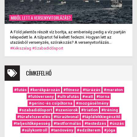
MIBŐL LETT A VERSENYVITORLÁZÁS?
A Föld jelentős részét víz borítja, az emberiség pedig a víz partján
telepedett le. A túlpartot fel kellett fedezni. Hogyan lett az
utazásból versenyzés, szórakozás? A versenyvitorlázás
kialakulása.
#Kékszalag
#Szabadidősport
CÍMKEFELHŐ
#futás
#kerékpározás
#fitnesz
#túrázás
#maraton
#futóverseny
#ultrafutás
#watt
#torna
#gerinc-és csípőtorna
#mozgásélmény
#szabadidősport
#szeniorok
#triatlon
#tréning
#túrafelszerelés
#túraútvonal
#táplálékkiegészítő
#teljesítőképesség
#testformálás
#testedzés
#úszás
#súlykontroll
#tanösvény
#edzőterem
#jóga