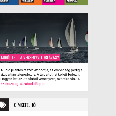
MIBŐL LETT A VERSENYVITORLÁZÁS?
A Föld jelentős részét víz borítja, az emberiség pedig a
víz partján telepedett le. A túlpartot fel kellett fedezni.
Hogyan lett az utazásból versenyzés, szórakozás? A
versenyvitorlázás kialakulása.
#Kékszalag
#Szabadidősport
CÍMKEFELHŐ