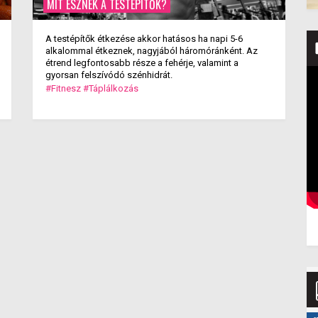
MIT ESZNEK A TESTÉPÍTŐK?
A testépítők étkezése akkor hatásos ha napi 5-6
alkalommal étkeznek, nagyjából háromóránként. Az
étrend legfontosabb része a fehérje, valamint a
gyorsan felszívódó szénhidrát.
#Fitnesz
#Táplálkozás