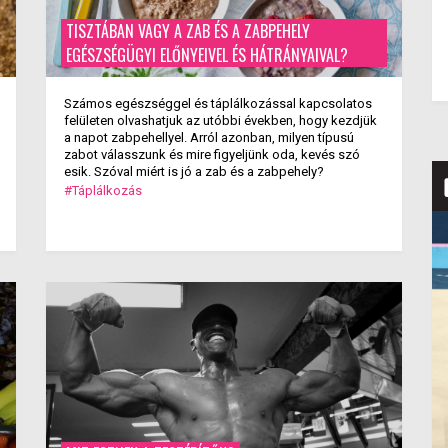
TISZTÁBAN VAGY A ZAB ÉS A ZABPEHELY
EGÉSZSÉGÜGYI ELŐNYEIVEL ÉS HÁTRÁNYAIVAL?
Számos egészséggel és táplálkozással kapcsolatos
felületen olvashatjuk az utóbbi években, hogy kezdjük
a napot zabpehellyel. Arról azonban, milyen típusú
zabot válasszunk és mire figyeljünk oda, kevés szó
esik. Szóval miért is jó a zab és a zabpehely?
#Táplálkozás