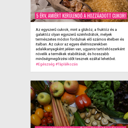
5 ÉRV, AMIÉRT KERÜLENDŐ A HOZZÁADOTT CUKOR!
Az egyszerű cukrok, mint a glükóz, a fruktóz és a
galaktóz olyan egyszerű szénhidrátok, melyek
természetes módon fordulnak elő számos ételben és
italban. Az cukor az egyes élelmiszerekben
adalékanyagként jeléen van, ugyanis tartósítószerként
növelik a termékek stabilitását, és hosszabb
minőségmegőrzési időt tesznek ezáltal lehetővé.
#Egészség
#Táplálkozás