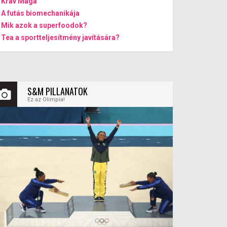
Krav Maga
A futás biomechanikája
Mik azok a superfoodok?
Tea a sportteljesítmény javítására?
S&M PILLANATOK
Ez az Olimpia!