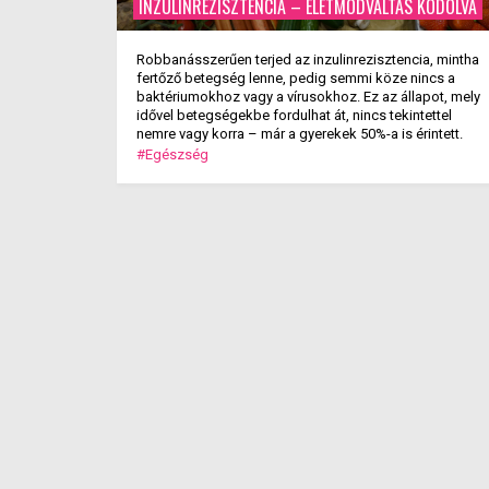
INZULINREZISZTENCIA – ÉLETMÓDVÁLTÁS KÓDOLVA
Robbanásszerűen terjed az inzulinrezisztencia, mintha
fertőző betegség lenne, pedig semmi köze nincs a
baktériumokhoz vagy a vírusokhoz. Ez az állapot, mely
idővel betegségekbe fordulhat át, nincs tekintettel
nemre vagy korra – már a gyerekek 50%-a is érintett.
#Egészség