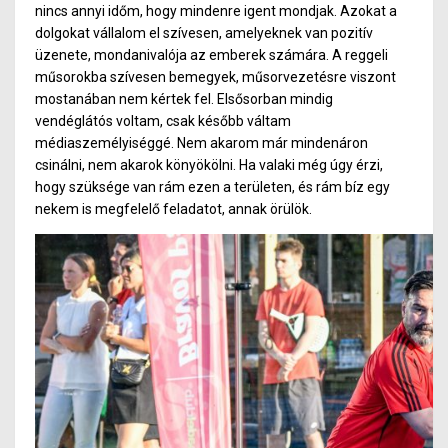
nincs annyi időm, hogy mindenre igent mondjak. Azokat a
dolgokat vállalom el szívesen, amelyeknek van pozitív
üzenete, mondanivalója az emberek számára. A reggeli
műsorokba szívesen bemegyek, műsorvezetésre viszont
mostanában nem kértek fel. Elsősorban mindig
vendéglátós voltam, csak később váltam
médiaszemélyiséggé. Nem akarom már mindenáron
csinálni, nem akarok könyökölni. Ha valaki még úgy érzi,
hogy szüksége van rám ezen a területe
n,
és rám bíz egy
nekem is megfelelő feladatot, annak örülök.