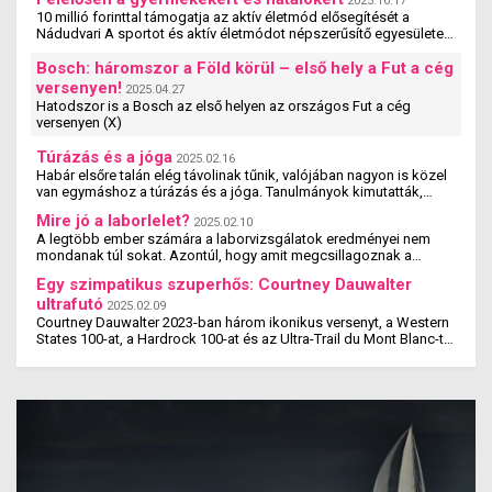
2025.10.17
10 millió forinttal támogatja az aktív életmód elősegítését a
Nádudvari A sportot és aktív életmódot népszerűsítő egyesületek,
szervezetek és iskolák szakmai ...
Bosch: háromszor a Föld körül – első hely a Fut a cég
versenyen!
2025.04.27
Hatodszor is a Bosch az első helyen az országos Fut a cég
versenyen (X)
Túrázás és a jóga
2025.02.16
Habár elsőre talán elég távolinak tűnik, valójában nagyon is közel
van egymáshoz a túrázás és a jóga. Tanulmányok kimutatták,
hogy a jógázás és a túrázás ...
Mire jó a laborlelet?
2025.02.10
A legtöbb ember számára a laborvizsgálatok eredményei nem
mondanak túl sokat. Azontúl, hogy amit megcsillagoznak a
laborlelet íven, azok az értékek valószínűleg ...
Egy szimpatikus szuperhős: Courtney Dauwalter
ultrafutó
2025.02.09
Courtney Dauwalter 2023-ban három ikonikus versenyt, a Western
States 100-at, a Hardrock 100-at és az Ultra-Trail du Mont Blanc-t
is megnyerte. Ez rajta kívül eddig még ...