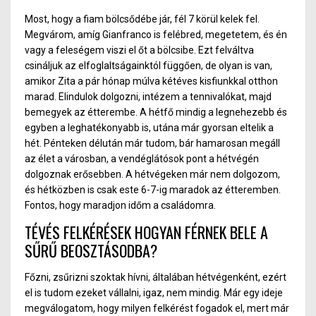
Most, hogy a fiam bölcs
ő
débe jár, fél 7 körül kelek fel.
Megvárom, amíg Gianfranco is felébred, megetetem, és én
vagy a feleségem viszi el őt a bölcsibe. Ezt felváltva
csináljuk az elfoglaltságainktól függően, de olyan is van,
amikor Zita a pár hónap múlva kétéves kisfi
u
nkkal otthon
marad. Elindulok dolgozni, intézem a tennivalókat, majd
bemegyek az étterembe. A hétfő mindig a legnehezebb és
egyben a leghatékonyabb is, utána már gyorsan eltelik a
hét. Pénteken délután már tudom, bár hamarosan megáll
az élet a városban, a vendéglátósok pont a hétvégé
n
d
olgoznak erősebben. A hétvégeken már nem dolgozom,
és hétközben is csak este 6-
7-i
g maradok az étteremben.
Fontos, hogy maradjon időm a családomra.
TÉVÉS FELKÉRÉSEK HOGYAN FÉRNEK BELE A
SŰRŰ BEOSZTÁSODBA?
Főzni, zsűrizni szoktak hívni, általában hétvégenként, ezért
el is tudom ezeket vállalni, iga
z,
nem mindig. Már egy ideje
megválogatom, hogy milyen felkérést fogadok el, mert már