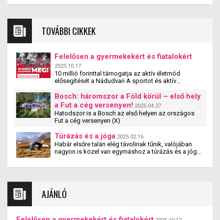
TOVÁBBI CIKKEK
Felelősen a gyermekekért és fiatalokért
2025.10.17
10 millió forinttal támogatja az aktív életmód
elősegítését a Nádudvari A sportot és aktív
életmódot népszerűsítő egyesületek, szervezetek és
iskolák szakmai tevékenységét támogatja a
Bosch: háromszor a Föld körül – első hely
Nádudvari hamarosan induló pályázata. A
a Fut a cég versenyen!
2025.04.27
#mitehetünktöbbet pályzat a cég társadalmi
Hatodszor is a Bosch az első helyen az országos
felelősségvállalási programjának új eleme. A
Fut a cég versenyen (X)
pályázaton olyan magyarországi szervezetek
vehetnek részt, amelyek 5 és 25 év közötti fiatalok
Túrázás és a jóga
2025.02.16
számára biztosítják a rendszeres mozgás,
Habár elsőre talán elég távolinak tűnik, valójában
sportolás lehetőségét – jelentette be Nagy Ádám, a
nagyon is közel van egymáshoz a túrázás és a jóga.
Nádudvari Élelmiszer Kft. ügyvezető igazgatója.
Tanulmányok kimutatták, hogy a jógázás és a
túrázás együtt nemcsak fizikai, hanem mentális
jóllétet is teremt.
AJÁNLÓ
Felelősen a gyermekekért és fiatalokért