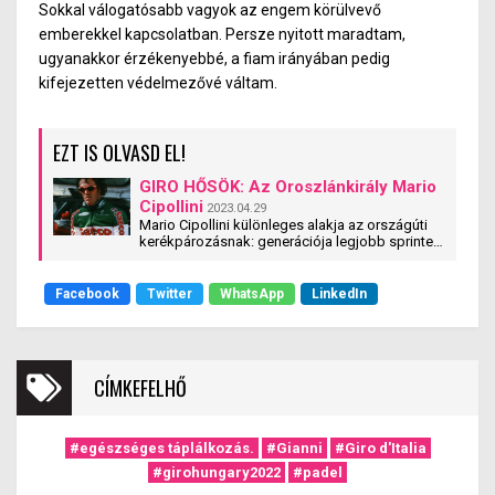
Sokkal válogatósabb vagyok az engem körülvevő
emberekkel kapcsolatban. Persze nyitot
t m
aradtam,
ugyanakkor érzékenyeb
bé, a
fiam irányában pedig
kifejezetten védelmezővé váltam.
EZT IS OLVASD EL!
GIRO HŐSÖK: Az Oroszlánkirály Mario
Cipollini
2023.04.29
Mario Cipollini különleges alakja az országúti
kerékpározásnak: generációja legjobb sprintere
és showman is volt. Haja és temperamentuma
miatt Oroszlánkirálynak nevezték – vagy Super
Mariónak, aminek persze semmi köze nem volt
Facebook
Twitter
WhatsApp
LinkedIn
legendás „sörényéhez”.
CÍMKEFELHŐ
#egészséges táplálkozás.
#Gianni
#Giro d'Italia
#girohungary2022
#padel