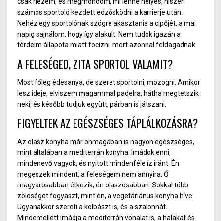
csak néze
m,
és megmondom, mi lenne helyes, hiszen
számos sportoló kezdett edzősködni a karrierje után
.
N
ehéz egy sportolóna
k s
zögre akasztania a cipőjét, a mai
napig sajnálo
m,
hogy így alakult. Nem tudok igazán a
térdeim állapota miatt focizni, mert azonnal feldagadnak.
A FELESÉGED, ZITA SPORTOL VALAMIT?
Most főleg édesanya, de szeret sportolni, mozogni. Amikor
lesz idej
e,
elviszem magammal padelra, hátha megtetszik
nek
i,
és később tudjuk együt
t,
párban is játszani.
FIGYELTEK AZ EGÉSZSÉGES TÁPLÁLKOZÁSRA?
Az olasz konyha már önmagában
is
nagyo
n e
gészséges,
mint általában a mediterrán konyha. Imádok enni,
mindenevő vagyok, és nyitott mindenféle íz iránt. Én
megeszek mindent, a feleségem nem annyira. Ő
magyarosabban étkezik, én olaszosabban. Sokkal több
zöldséget fogyaszt, mint én, a vegetáriánus konyha híve.
Ugyanakkor szereti a kolbászt i
s,
és a szalonnát.
Mindemellett imádja
a
mediterrán vonalat is, a halaka
t é
s