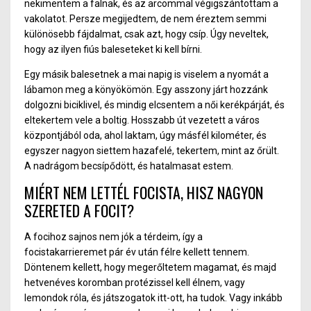
nekimentem a falna
k,
és az arcommal végigszántottam a
vakolatot. Persze megijedtem, de nem éreztem semmi
különösebb fájdalmat, csak azt, hogy csíp. Úgy neveltek,
hogy az ilyen fiús baleseteket ki kell bírni.
Egy másik balesetnek a mai napig is viselem a nyomát a
lábamon meg a könyökömön. Egy asszony járt hozzánk
dolgozni biciklivel, és mindig elcsentem a női kerékpárjá
t,
és
eltekertem vele a boltig. Hosszabb út vezetett a város
központjából oda, ahol laktam, úgy másfél kilométer, és
egyszer nagyon siettem hazafelé, tekertem, mint az őrült.
A nadrágom becsípődöt
t,
és hatalmasat estem.
MIÉRT NEM LETTÉL FOCISTA, HISZ NAGYON
SZERETED A FOCIT?
A focihoz sajnos nem jók a térdeim, így a
focist
ak
arrieremet pár év után félre kellett tennem.
Döntenem kellett, hogy megerőltetem magamat, és maj
d
hetvenéves
koromban protézissel kell élnem, vagy
lemondo
k r
óla, és játszogatok itt-ott, ha tudok. Vagy inkább