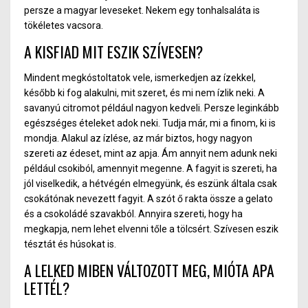
persze a magyar leveseket. Nekem egy tonhalsaláta is
tökéletes vacsora.
A KISFIAD MIT ESZIK SZÍVESEN?
Mindent megkóstoltatok vele, ismerkedjen az ízekkel,
később ki fog alakulni, mit szere
t,
és mi nem ízlik neki. A
savanyú citromot például nagyon kedve
li. Pe
rsze leginkább
egészséges ételeket adok neki. Tudja má
r,
mi a finom, ki is
mondja. Alakul az ízlése, az már biztos, hogy nagyon
szereti az édeset, mint az apja. Ám annyit nem adunk neki
például csokiból, amennyit megenne.
A f
agyit is szereti, ha
jól viselkedik, a hétvégén elmegyün
k,
és eszünk általa csak
csokátónak nevezett fagyit. A szót ő rakta össze a gelato
és a csokoládé szavakból. Annyira szereti, hogy ha
megkapja, nem lehet elvenni tőle a tölcsért. Szívesen eszik
tésztát és húsokat is.
A LELKED MIBEN VÁLTOZOTT MEG, MIÓTA APA
LETTÉL?