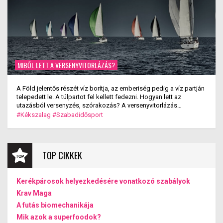
MIBŐL LETT A VERSENYVITORLÁZÁS?
A Föld jelentős részét víz borítja, az emberiség pedig a víz partján
telepedett le. A túlpartot fel kellett fedezni. Hogyan lett az
utazásból versenyzés, szórakozás? A versenyvitorlázás
kialakulása.
#Kékszalag
#Szabadidősport
TOP CIKKEK
Kerékpárosok helyezkedésére vonatkozó szabályok
Krav Maga
A futás biomechanikája
Mik azok a superfoodok?