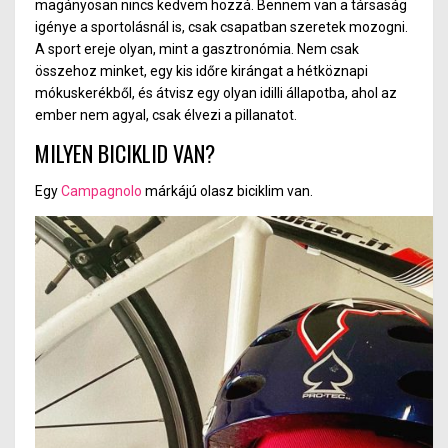
magányosan nincs kedvem hozzá. Bennem van a társaság
igénye a sportolásnál is, csak csapatban szeretek mozogni.
A sport ereje olyan, mint a gasztronómia. Nem csak
összehoz minket, egy kis időre kirángat a hétköznapi
mókuskerékbő
l,
és átvisz egy olyan idilli állapotba, ahol az
ember nem agyal, csak élvezi a pillanatot.
MILYEN BICIKLID VAN?
Egy
Campagnolo
márkáj
ú o
lasz biciklim van.