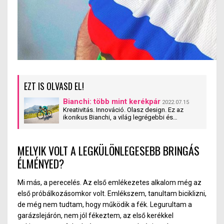
EZT IS OLVASD EL!
Bianchi: több mint kerékpár
2022.07.15
Kreativitás. Innováció. Olasz design. Ez az
ikonikus Bianchi, a világ legrégebbi és
legpatinánsabb kerékpármárkája, mely idestova
bő 130 éve készíti az ipar krémjét jelentő
modelljeit. Legendás kerékpárbajnokok, köztük
MELYIK VOLT A LEGKÜLÖNLEGESEBB BRINGÁS
Fausto Coppi és Marco Pantani és napjaink
legkiválóbb versenyzői által elnyert Tour de
ÉLMÉNYED?
France és Giro d’Italia győzelmek, illetve
világbajnoki címek sora fémjelzi a cég sikerét.
Mesterien megalkotott modelljeinél talán csak a
Mi más, a perecelés. Az első emlékezetes alkalom még az
márka története izgalmasabb.
első próbálkozásomkor volt. Emlékszem, tanultam biciklizni,
de még nem tudtam, hogy működik a fék. Legurultam a
garázslejárón, nem jól fékeztem, az első kerékkel