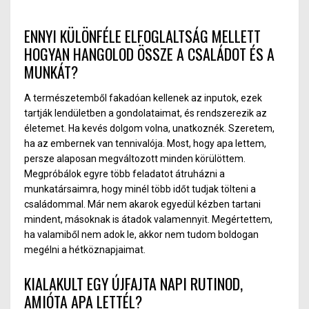
ENNYI KÜLÖNFÉLE ELFOGLALTSÁG MELLETT
HOGYAN HANGOLOD ÖSSZE A CSALÁDOT ÉS A
MUNKÁT?
A természetemből fakadóan kellenek az i
n
putok, ezek
tartják lendületben a gondolataima
t,
és rendszerezik az
életemet. Ha kevés dolgom
volna,
unatkoznék. Szeretem,
ha az embernek van tennivalója. Most, hogy apa lettem,
persze alaposan megváltozott minden körülöttem.
Megpróbálok egyre több feladatot átruházni a
munkatársaimra, hogy minél több időt tudjak tölteni a
családommal. Már nem akarok egyedül kézben tartani
mindent, másoknak is átadok valamennyit. Megértettem,
ha valamiből nem adok le, akkor nem tudom boldogan
megélni a hétköznapjaimat.
KIALAKULT EGY ÚJFAJTA NAPI RUTINOD,
AMIÓTA APA LETTÉL?