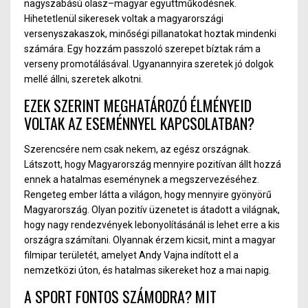
nagyszabású olasz
–
magyar együttműködésnek.
Hihetetlen
ül
sikeresek voltak a magyarországi
versenyszakaszok, minőségi pillanatokat hoz
tak
mindenki
számára. Egy hozzám passzoló szerepet bíztak rám a
verseny promotálásával. Ugyanannyira szeretek jó dolgok
mellé állni, szeretek alkotni.
EZEK SZERINT MEGHATÁROZÓ ÉLMÉNYEID
VOLTAK AZ ESEMÉNNYEL KAPCSOLATBAN?
Szerencsére nem csak nekem, az egész országnak.
Látszott, hogy Magyarország mennyire pozitívan állt hozzá
ennek a hatalm
as es
eménynek a megszervezéséhez.
Rengeteg ember látta a világon, hogy mennyire gyönyörű
Magyarország. Olyan pozitív üzenetet is átadott a világnak,
hogy nagy rendezvények lebonyolításánál is lehet erre a kis
országra számítani. Olyannak érzem kicsit, mint a magyar
filmipar területét, am
elye
t Andy Vajna indított el a
nemzetközi úto
n,
és hatalmas sikereket hoz a mai napig.
A SPORT FONTOS SZÁMODRA? MIT