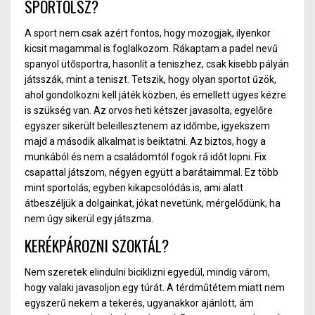
SPORTOLSZ?
A sport nem csak azért fontos, hogy mozogjak, ilyenkor
kicsit magammal is foglalkozom. Rákaptam a padel nevű
spanyol ütősportra, hasonlít a teniszhez, csak kisebb pályán
játsszák, mint a tenis
zt. Te
tszik, hog
y o
lyan sportot űzök,
ahol gondolkozni kell játék közbe
n,
és emellett ügyes kézre
is szükség van. Az orvos heti kétszer javasolta, egyelőre
egyszer sikerült beleillesztenem az időmbe, igyekszem
majd a második alkalmat is beiktatni. Az biztos, hogy a
munkából és nem a családomtól fogok rá időt lopni. Fix
csapattal játszom, négyen együtt a barátaimmal. Ez több
mint sportolás, egyben kikapcsolódás is, ami alatt
átbeszéljük a dolgainkat, jókat nevetünk, mérgelődünk, ha
nem úgy sikerül egy játszma.
KERÉKPÁROZNI SZOKTÁL?
Nem szeretek elindulni biciklizni egyedül, mindig várom,
hogy valaki javasoljon egy túrát. A térdműtétem miatt nem
egyszerű nekem a tekerés, ugyanakkor ajánlott, ám