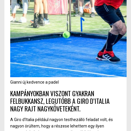
Gianni új kedvence a padel
KAMPÁNYOKBAN VISZONT GYAKRAN
FELBUKKANSZ, LEGUTÓBB A GIRO D’ITALIA
NAGY RAJT NAGYKÖVETEKÉNT.
A Giro d
’I
talia példá
ul na
gyon testhezálló feladat volt, és
nagyon örültem, hogy a részese lehettem egy ilyen