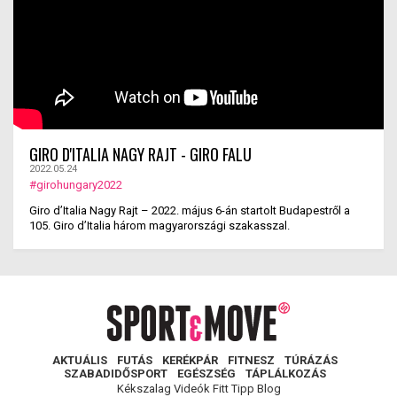
GIRO D'ITALIA NAGY RAJT - GIRO FALU
2022.05.24
#girohungary2022
Giro d’Italia Nagy Rajt – 2022. május 6-án startolt Budapestről a
105. Giro d’Italia három magyarországi szakasszal.
AKTUÁLIS
FUTÁS
KERÉKPÁR
FITNESZ
TÚRÁZÁS
SZABADIDŐSPORT
EGÉSZSÉG
TÁPLÁLKOZÁS
Kékszalag
Videók
Fitt Tipp
Blog