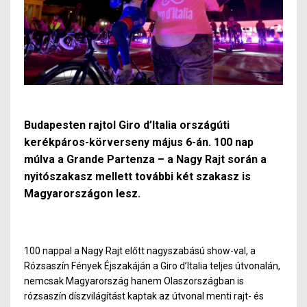
Budapesten rajtol Giro d’Italia országúti
kerékpáros-körverseny május 6-án. 100 nap
múlva a Grande Partenza – a Nagy Rajt során a
nyitószakasz mellett további két szakasz is
Magyarországon lesz.
100 nappal a Nagy Rajt előtt nagyszabású show-val, a
Rózsaszín Fények Éjszakáján a Giro d’Italia teljes útvonalán,
nemcsak Magyarország hanem Olaszországban is
rózsaszín díszvilágítást kaptak az útvonal menti rajt- és