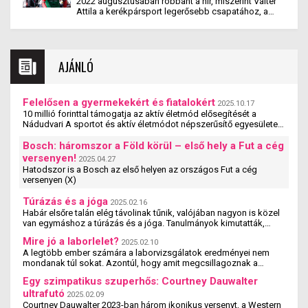
Julian Alaphilippe és persze Valter Attila, aki egy év
2022 augusztusában robbant a hír, miszerint Valter
valamint az francia kör újoncával, Remco Evenepoel-
kihagyás után ismét a Giron próbálhat szerencsét.
Attila a kerékpársport legerősebb csapatához, a
al. Nézzük is meg, miként alakult ez a három hét.
Nézzük is meg milyen útvonal vár a kerekesekre és
Jumbo-Visma sorába igazolt. Mint utólag kiderült,
hogy kik a favoritok!
Atit már kereste korábban a holland bejegyzésű
gárda, ám akkor még úgy ítélte, hogy nem tudná
megugrani ezt a fajta szakmai nívót. De tavaly már
AJÁNLÓ
nem tudott és nem is lehetett nemet mondani erre a
visszautasíthatatlan ajánlatra, így a 2023-as
esztendőt már Jonas Vingegaarddal, illetve Primož
Roglič-csal egy sorban kezdhette meg. Nézzük is
Felelősen a gyermekekért és fiatalokért
meg, hogyan alakult Attila idei szezonja!
2025.10.17
10 millió forinttal támogatja az aktív életmód elősegítését a
Nádudvari A sportot és aktív életmódot népszerűsítő egyesületek,
szervezetek és iskolák szakmai ...
Bosch: háromszor a Föld körül – első hely a Fut a cég
versenyen!
2025.04.27
Hatodszor is a Bosch az első helyen az országos Fut a cég
versenyen (X)
Túrázás és a jóga
2025.02.16
Habár elsőre talán elég távolinak tűnik, valójában nagyon is közel
van egymáshoz a túrázás és a jóga. Tanulmányok kimutatták,
hogy a jógázás és a túrázás ...
Mire jó a laborlelet?
2025.02.10
A legtöbb ember számára a laborvizsgálatok eredményei nem
mondanak túl sokat. Azontúl, hogy amit megcsillagoznak a
laborlelet íven, azok az értékek valószínűleg ...
Egy szimpatikus szuperhős: Courtney Dauwalter
ultrafutó
2025.02.09
Courtney Dauwalter 2023-ban három ikonikus versenyt, a Western