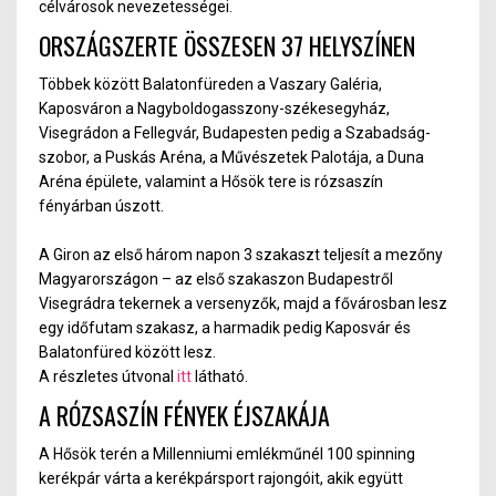
célvárosok nevezetességei.
ORSZÁGSZERTE ÖSSZESEN 37 HELYSZÍNEN
Többek között Balatonfüreden a Vaszary Galéria,
Kaposváron a Nagyboldogasszony-székesegyház,
Visegrádon a Fellegvár, Budapesten pedig a Szabadság-
szobor, a Puskás Aréna, a Művészetek Palotája, a Duna
Aréna épülete, valamint a Hősök tere is rózsaszín
fényárban úszott.
A Giron az első három napon 3 szakaszt teljesít a mezőny
Magyarországon – az első szakaszon Budapestről
Visegrádra tekernek a versenyzők, majd a fővárosban lesz
egy időfutam szakasz, a harmadik pedig Kaposvár és
Balatonfüred között lesz.
A részletes útvonal
itt
látható.
A RÓZSASZÍN FÉNYEK ÉJSZAKÁJA
A Hősök terén a Millenniumi emlékműnél 100 spinning
kerékpár várta a kerékpársport rajongóit, akik együtt