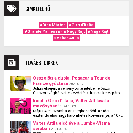
CÍMKEFELHŐ
#Dina Márton
#Giro d'Italia
#Grande Partenza - a Nagy Rajt
#Nagy Rajt
#Valter Attila
TOVÁBBI CIKKEK
Összejött a dupla, Pogacar a Tour de
France győztese
2024.07.24
Július elsején, a verseny történetében először
Olaszországból vette kezdetét a francia kerékpáros
körverseny, mely kapcsán – sok egyéb más mellett
Indul a Giro d’ Italia, Valter Attilával a
– a legfontosabb kérdés az volt, hogy vajon Marco
mezőnyben!
Pantani 1998-as Giro-Tour duplája után Tadej
2024.05.03
Pogacar véghez viszi-e a nem mindennapi tett.
Május 4-én szombaton megkezdődik az idei
Megnyerheti egy azon évben a Tour de France
esztendő első nagy háromhetes körversenye, a 107.
körversenyt is a Giro után? A szlovén titánnak három
Giro d’ Italia. Az olasz körverseny egy Torino
Valter Attila első éve a Jumbo-Visma
fő riválissal kellett megküzdenie e nemes cél
környéki dombosabb etappal indul. A mezőnyben
sorában
érdekében. Nevesül a Tour címvédőjével, Jonas
olyan nevekkel találkozhatunk, mint Tadej Pogacar,
2024.02.26
Vingegaard-al, a korábbi dobogós Primoz Roglic-al,