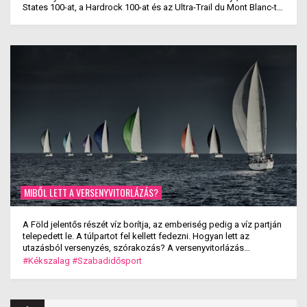
States 100-at, a Hardrock 100-at és az Ultra-Trail du Mont Blanc-t
is megnyerte. Ez rajta kívül eddig még ...
MIBŐL LETT A VERSENYVITORLÁZÁS?
A Föld jelentős részét víz borítja, az emberiség pedig a víz partján
telepedett le. A túlpartot fel kellett fedezni. Hogyan lett az
utazásból versenyzés, szórakozás? A versenyvitorlázás
kialakulása.
#Kékszalag
#Szabadidősport