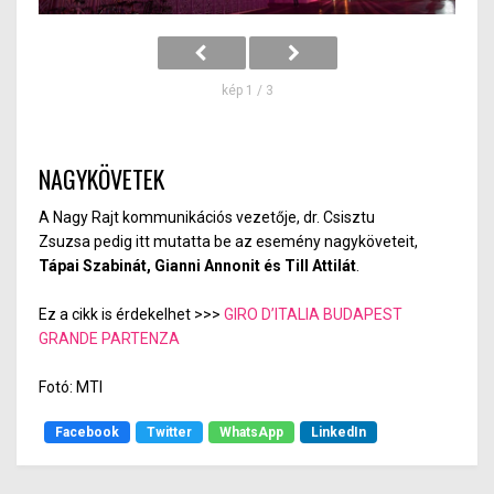
kép 1 / 3
NAGYKÖVETEK
A Nagy Rajt kommunikációs vezetője, dr. Csisztu
Zsuzsa pedig itt mutatta be az esemény nagyköveteit,
Tápai Szabinát, Gianni Annonit és Till Attilát
.
Ez a cikk is érdekelhet >>>
GIRO D’ITALIA BUDAPEST
GRANDE PARTENZA
Fotó: MTI
Facebook
Twitter
WhatsApp
LinkedIn