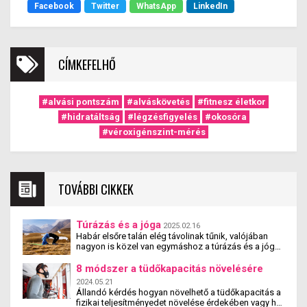
Facebook
Twitter
WhatsApp
LinkedIn
CÍMKEFELHŐ
#alvási pontszám
#alváskövetés
#fitnesz életkor
#hidratáltság
#légzésfigyelés
#okosóra
#véroxigénszint-mérés
TOVÁBBI CIKKEK
Túrázás és a jóga
2025.02.16
Habár elsőre talán elég távolinak tűnik, valójában
nagyon is közel van egymáshoz a túrázás és a jóga.
Tanulmányok kimutatták, hogy a jógázás és a
túrázás együtt nemcsak fizikai, hanem mentális
8 módszer a tüdőkapacitás növelésére
jóllétet is teremt.
2024.05.21
Állandó kérdés hogyan növelhető a tüdőkapacitás a
fizikai teljesítményedet növelése érdekében vagy ha