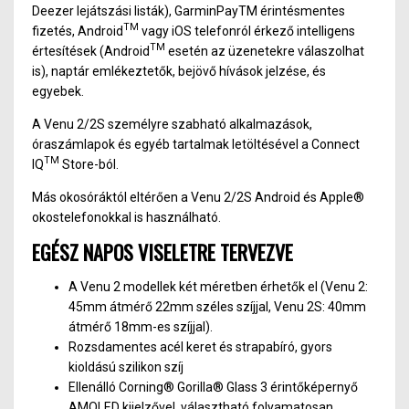
Deezer lejátszási listák), GarminPayTM érintésmentes
TM
fizetés, Android
vagy iOS telefonról érkező intelligens
TM
értesítések (Android
esetén az üzenetekre válaszolhat
is), naptár emlékeztetők, bejövő hívások jelzése, és
egyebek.
A Venu 2/2S személyre szabható alkalmazások,
óraszámlapok és egyéb tartalmak letöltésével a Connect
TM
IQ
Store-ból.
Más okosóráktól eltérően a Venu 2/2S Android és Apple®
okostelefonokkal is használható.
EGÉSZ NAPOS VISELETRE TERVEZVE
A Venu 2 modellek két méretben érhetők el (Venu 2:
45mm átmérő 22mm széles szíjjal, Venu 2S: 40mm
átmérő 18mm-es szíjjal).
Rozsdamentes acél keret és strapabíró, gyors
kioldású szilikon szíj
Ellenálló Corning® Gorilla® Glass 3 érintőképernyő
AMOLED kijelzővel, választható folyamatosan