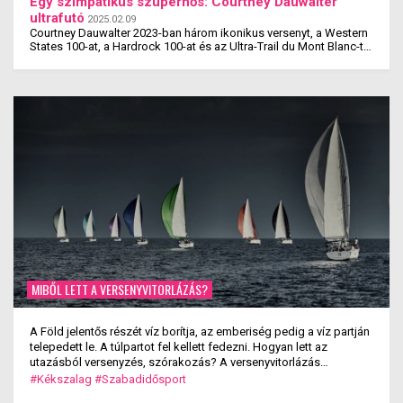
Egy szimpatikus szuperhős: Courtney Dauwalter
ultrafutó
2025.02.09
Courtney Dauwalter 2023-ban három ikonikus versenyt, a Western
States 100-at, a Hardrock 100-at és az Ultra-Trail du Mont Blanc-t
is megnyerte. Ez rajta kívül eddig még ...
MIBŐL LETT A VERSENYVITORLÁZÁS?
A Föld jelentős részét víz borítja, az emberiség pedig a víz partján
telepedett le. A túlpartot fel kellett fedezni. Hogyan lett az
utazásból versenyzés, szórakozás? A versenyvitorlázás
kialakulása.
#Kékszalag
#Szabadidősport