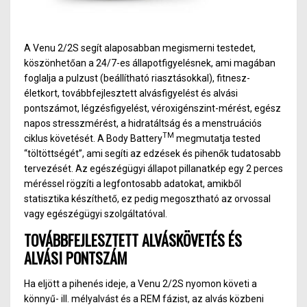
A Venu 2/2S segít alaposabban megismerni testedet,
köszönhetőan a 24/7-es állapotfigyelésnek, ami magában
foglalja a pulzust (beállítható riasztásokkal), fitnesz-
életkort, továbbfejlesztett alvásfigyelést és alvási
pontszámot, légzésfigyelést, véroxigénszint-mérést, egész
napos stresszmérést, a hidratáltság és a menstruációs
TM
ciklus követését. A Body Battery
megmutatja tested
“töltöttségét”, ami segíti az edzések és pihenők tudatosabb
tervezését. Az egészégügyi állapot pillanatkép egy 2 perces
méréssel rögzíti a legfontosabb adatokat, amikből
statisztika készíthető, ez pedig megosztható az orvossal
vagy egészégügyi szolgáltatóval.
TOVÁBBFEJLESZTETT ALVÁSKÖVETÉS ÉS
ALVÁSI PONTSZÁM
Ha eljött a pihenés ideje, a Venu 2/2S nyomon követi a
könnyű- ill. mélyalvást és a REM fázist, az alvás közbeni