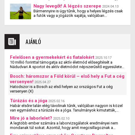
egészséges életmódra törekszel. Mára a tudomány
Nagy levegőt! A légzés szerepe
2024.04.13
is bizonyítja, hogy a tüdőnk az egyik legfontosabb
Bármennyire is úgy tűnik, hogy a helyes légzés csak
szervünk, kulcsszerepe van az egészségünk és
a futók vagy a jógázók sajátja, valójában
jobb életminőségünk szempontjából, ám a sportban
mindenkinek, aki él, helyesen kellene lélegeznie –
kiemelten fontos szerepet tölt be – a sejtjeinket
különösen akkor, ha rendszeresen mozog, sportol.
oxigénnel látja el, így a hatékony regenerációnk is
A helytelen légzés ugyanis nemcsak nem használja
ezen múlik.
ki a tüdő teljes kapacitását, de az idegrendszer is
rendellenes terhelésnek lesz kitéve, sőt, akár fizikai
AJÁNLÓ
tünetek is jelentkezhetnek. Ezért fontos a légzés
szerepe a mozgásban és a sportban!
Felelősen a gyermekekért és fiatalokért
2025.10.17
10 millió forinttal támogatja az aktív életmód elősegítését a
Nádudvari A sportot és aktív életmódot népszerűsítő egyesületek,
szervezetek és iskolák szakmai ...
Bosch: háromszor a Föld körül – első hely a Fut a cég
versenyen!
2025.04.27
Hatodszor is a Bosch az első helyen az országos Fut a cég
versenyen (X)
Túrázás és a jóga
2025.02.16
Habár elsőre talán elég távolinak tűnik, valójában nagyon is közel
van egymáshoz a túrázás és a jóga. Tanulmányok kimutatták,
hogy a jógázás és a túrázás ...
Mire jó a laborlelet?
2025.02.10
A legtöbb ember számára a laborvizsgálatok eredményei nem
mondanak túl sokat. Azontúl, hogy amit megcsillagoznak a
laborlelet íven, azok az értékek valószínűleg ...