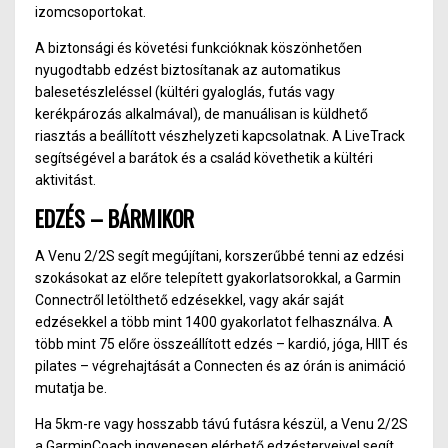
izomcsoportokat.
A biztonsági és követési funkcióknak köszönhetően
nyugodtabb edzést biztosítanak az automatikus
balesetészleléssel (kültéri gyaloglás, futás vagy
kerékpározás alkalmával), de manuálisan is küldhető
riasztás a beállított vészhelyzeti kapcsolatnak. A LiveTrack
segítségével a barátok és a család követhetik a kültéri
aktivitást.
EDZÉS – BÁRMIKOR
A Venu 2/2S segít megújítani, korszerűbbé tenni az edzési
szokásokat az előre telepített gyakorlatsorokkal, a Garmin
Connectről letölthető edzésekkel, vagy akár saját
edzésekkel a több mint 1400 gyakorlatot felhasználva. A
több mint 75 előre összeállított edzés – kardió, jóga, HIIT és
pilates – végrehajtását a Connecten és az órán is animáció
mutatja be.
Ha 5km-re vagy hosszabb távú futásra készül, a Venu 2/2S
a GarminCoach ingyenesen elérhető edzésterveivel segít.