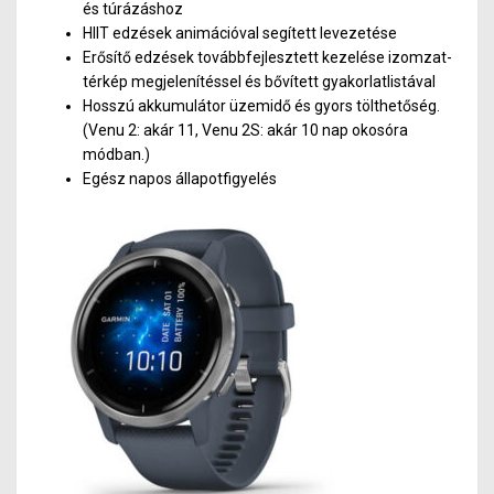
és túrázáshoz
HIIT edzések animációval segített levezetése
Erősítő edzések továbbfejlesztett kezelése izomzat-
térkép megjelenítéssel és bővített gyakorlatlistával
Hosszú akkumulátor üzemidő és gyors tölthetőség.
(Venu 2: akár 11, Venu 2S: akár 10 nap okosóra
módban.)
Egész napos állapotfigyelés