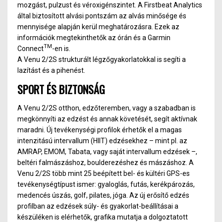
mozgást, pulzust és véroxigénszintet. A Firstbeat Analytics
által biztosított alvási pontszám az alvás minősége és
mennyisége alapján kerül meghatározásra. Ezek az
információk megtekinthetők az órán és a Garmin
TM
Connect
-en is.
A Venu 2/2S strukturált légzőgyakorlatokkal is segíti a
lazítást és a pihenést.
SPORT ÉS BIZTONSÁG
A Venu 2/2S otthon, edzőteremben, vagy a szabadban is
megkönnyíti az edzést és annak követését, segít aktívnak
maradni. Új tevékenységi profilok érhetők el a magas
intenzitású intervallum (HIIT) edzésekhez – mint pl. az
AMRAP, EMOM, Tabata, vagy saját intervallum edzések –,
beltéri falmászáshoz, boulderezéshez és mászáshoz. A
Venu 2/2S több mint 25 beépített bel- és kültéri GPS-es
tevékenységtípust ismer: gyaloglás, futás, kerékpározás,
medencés úszás, golf, pilates, jóga. Az új erősítő edzés
profilban az edzések súly- és gyakorlat-beállításai a
készüléken is elérhetők, grafika mutatja a dolgoztatott