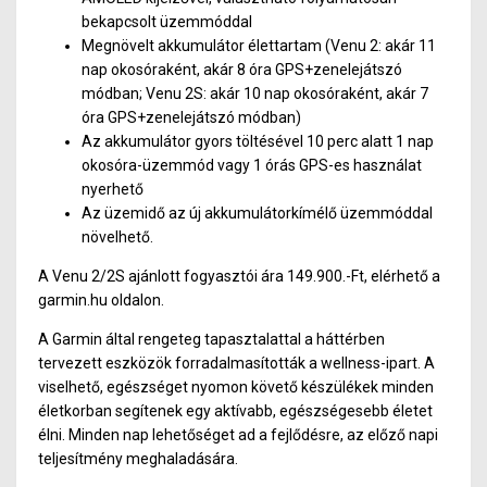
bekapcsolt üzemmóddal
Megnövelt akkumulátor élettartam (Venu 2: akár 11
nap okosóraként, akár 8 óra GPS+zenelejátszó
módban; Venu 2S: akár 10 nap okosóraként, akár 7
óra GPS+zenelejátszó módban)
Az akkumulátor gyors töltésével 10 perc alatt 1 nap
okosóra-üzemmód vagy 1 órás GPS-es használat
nyerhető
Az üzemidő az új akkumulátorkímélő üzemmóddal
növelhető.
A Venu 2/2S ajánlott fogyasztói ára 149.900.-Ft, elérhető a
garmin.hu oldalon.
A Garmin által rengeteg tapasztalattal a háttérben
tervezett eszközök forradalmasították a wellness-ipart. A
viselhető, egészséget nyomon követő készülékek minden
életkorban segítenek egy aktívabb, egészségesebb életet
élni. Minden nap lehetőséget ad a fejlődésre, az előző napi
teljesítmény meghaladására.