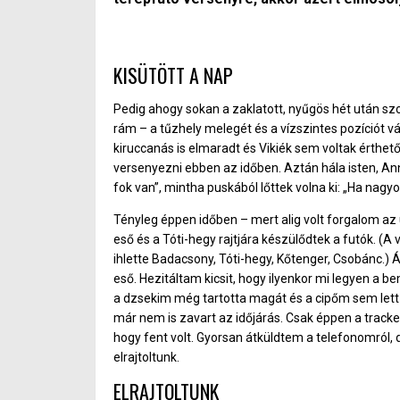
KISÜTÖTT A NAP
Pedig ahogy sokan a zaklatott, nyűgös hét után sz
rám – a tűzhely melegét és a vízszintes pozíciót v
kiruccanás is elmaradt és Vikiék sem voltak érthető
versenyezni ebben az időben. Aztán hála isten, A
fok van”, mintha puskából lőttek volna ki: „Ha nagy
Tényleg éppen időben – mert alig volt forgalom az
eső és a Tóti-hegy rajtjára készülődtek a futók. (
ihlette Badacsony, Tóti-hegy, Kőtenger, Csobánc.)
eső. Hezitáltam kicsit, hogy ilyenkor mi legyen a bem
a dzsekim még tartotta magát és a cipőm sem lett te
már nem is zavart az időjárás. Csak éppen a trac
hogy fent volt. Gyorsan átküldtem a telefonomról, 
elrajtoltunk.
ELRAJTOLTUNK