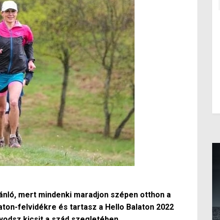
jánló, mert mindenki maradjon szépen otthon a
aton-felvidékre és tartasz a Hello Balaton 2022
yodsz kicsit a szád szegletében.