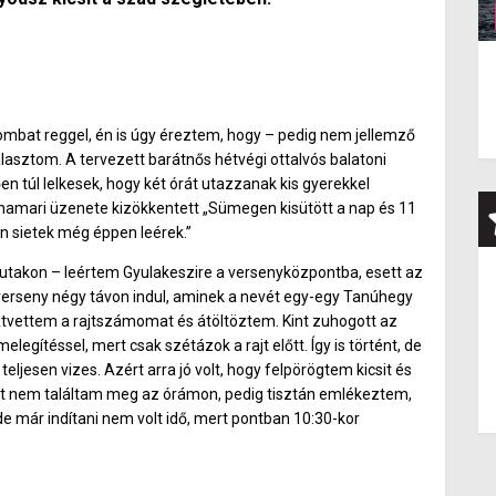
ombat reggel, én is úgy éreztem, hogy – pedig nem jellemző
álasztom. A tervezett barátnős hétvégi ottalvós balatoni
en túl lelkesek, hogy két órát utazzanak kis gyerekkel
nnamari üzenete kizökkentett „Sümegen kisütött a nap és 11
on sietek még éppen leérek.”
 utakon – leértem Gyulakeszire a versenyközpontba, esett az
A verseny négy távon indul, aminek a nevét egy-egy Tanúhegy
 Átvettem a rajtszámomat és átöltöztem. Kint zuhogott az
elegítéssel, mert csak szétázok a rajt előtt. Így is történt, de
ljesen vizes. Azért arra jó volt, hogy felpörögtem kicsit és
ket nem találtam meg az órámon, pedig tisztán emlékeztem,
de már indítani nem volt idő, mert pontban 10:30-kor