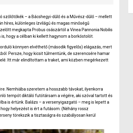
rszágos bajnoksága is volt egyben. Habár a koronavírus miatt
ljes értékű, a magyar OCR élet számos élvonalbeli versenyzője is
tó szőlőtőkék – a Bácshegyi-dűlő és a Művész-dűlő – mellett
án híres, különleges ízvilágú és magas minőségű
 ezelőtt megkapta Probus császártól a Vinea Pannonia Nobilis
is, hogy a célban ki kellett hagynom a borkóstolót.
forduló könnyen elvéthető (második figyelős) elágazás, mert
ból. Persze, hogy kicsit túlmentünk, de szerencsére hamar
lé. Itt már elindítottam a traket, ami közben megérkezett
e. Nemhiába szeretem a hosszabb távokat, ilyenkorra
ló tempót diktáló futótársam a végére, aki szóval tartott és
ba is értünk. Balázs – a versenyigazgató – meg is lepett a
, hogy helyezést is ért a futásom. (Néhány rossz
erseny törekszik a tisztaságra és szabályosan kerül