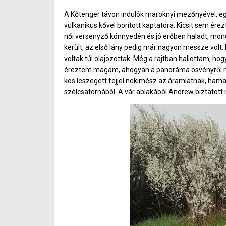
A Kőtenger távon indulók maroknyi mezőnyével, egy
vulkanikus kővel borított kaptatóra. Kicsit sem é
női versenyző könnyedén és jó erőben haladt, mond
került, az első lány pedig már nagyon messze volt. 
voltak túl olajozottak. Még a rajtban hallottam, ho
éreztem magam, ahogyan a panoráma ösvényről majd
kos leszegett fejjel nekimész az áramlatnak, hamara
szélcsatornából. A vár ablakából Andrew biztatott 