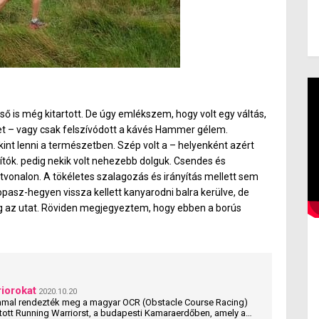
ső is még kitartott. De úgy emlékszem, hogy volt egy váltás,
t – vagy csak felszívódott a kávés Hammer gélem.
int lenni a természetben. Szép volt a – helyenként azért
ítók. pedig nekik volt nehezebb dolguk. Csendes és
tvonalon. A tökéletes szalagozás és irányítás mellett sem
 Kopasz-hegyen vissza kellett kanyarodni balra kerülve, de
eg az utat. Röviden megjegyeztem, hogy ebben a borús
riorokat
2020.10.20
mmal rendezték meg a magyar OCR (Obstacle Course Racing)
tott Running Warriorst, a budapesti Kamaraerdőben, amely a