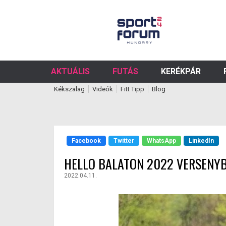
AKTUÁLIS
FUTÁS
KERÉKPÁR
Kékszalag
Videók
Fitt Tipp
Blog
Facebook
Twitter
WhatsApp
LinkedIn
HELLO BALATON 2022 VERSENY
2022.04.11.