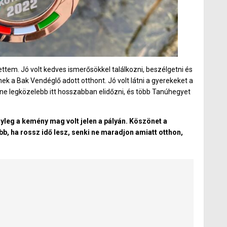
ettem. Jó volt kedves ismerősökkel találkozni, beszélgetni és
k a Bak Vendéglő adott otthont. Jó volt látni a gyerekeket a
lenne legközelebb itt hosszabban elidőzni, és több Tanúhegyet
nyleg a kemény mag volt jelen a pályán. Köszönet a
, ha rossz idő lesz, senki ne maradjon amiatt otthon,