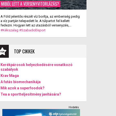
MIBŐL LETT A VERSENYVITORLÁZÁS?
A Föld jelentős részét víz borítja, az emberiség pedig
a víz partján telepedett le. A túlpartot fel kellett
fedezni. Hogyan lett az utazásból versenyzés,
szórakozás? A versenyvitorlázás kialakulása.
#Kékszalag
#Szabadidősport
TOP CIKKEK
Kerékpárosok helyezkedésére vonatkozó
szabályok
Krav Maga
A futás biomechanikája
Mik azok a superfoodok?
Tea a sportteljesítmény javítására?
Hirdetés