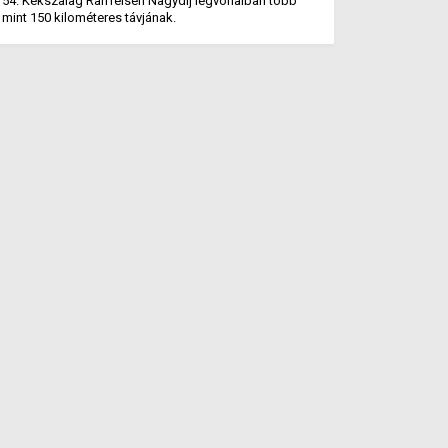
54. Kékszalag Raiffeisen Nagydíj légvonalban több
mint 150 kilométeres távjának.