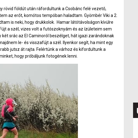
 rövid földút után ráfordultunk a Csobánc felé vezető,
reztem az erőt, komótos tempóban haladtam. Gyömbér Viki a 2.
tam is neki, hogy drukkolok. Hamar látótávolságon kívülre
Fújt a szél, vizes volt a futószoknyám és az ízületeim sem
gy két srác az El Caminoról beszélget, hát igazi zarándoknak
nem le- és visszafújt a szél. Ilyenkor segít, ha mint egy
bb jutsz át rajta. Felértünk a várhoz és kifordultunk a
minket, hogy próbáljunk fotogének lenni.