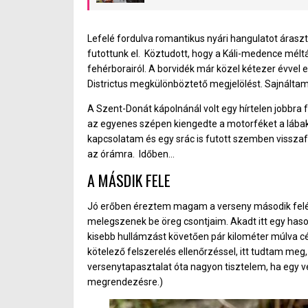
Magyar OCR Szövetség (HOCRA) évzáró o
az idei év kupasorozata nem lehetett te
rajthoz állt szombaton.
Lefelé fordulva romantikus nyári hangulatot árasz
futottunk el. Köztudott, hogy a Káli-medence mélt
fehérborairól. A borvidék már közel kétezer évvel
Districtus megkülönböztető megjelölést. Sajnáltam 
A Szent-Donát kápolnánál volt egy hírtelen jobbra 
az egyenes szépen kiengedte a motorféket a lábak
kapcsolatam és egy srác is futott szemben visszafe
az órámra. Időben…
A MÁSDIK FELE
Jó erőben éreztem magam a verseny második felér
melegszenek be öreg csontjaim. Akadt itt egy hason
kisebb hullámzást követően pár kilométer múlva cél
kötelező felszerelés ellenőrzéssel, itt tudtam meg
versenytapasztalat óta nagyon tisztelem, ha egy v
megrendezésre.)