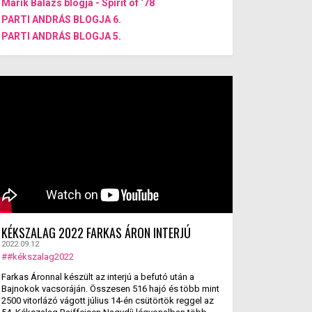
Marik Balázs blogja - Spirit of ‘78
PARTI ANDRÁS BLOGJA 6.
PARTI ANDRÁS BLOGJA 5.
KÉKSZALAG 2022 FARKAS ÁRON INTERJÚ
2022.09.12
##kékszalag2022
Farkas Áronnal készült az interjú a befutó után a
Bajnokok vacsoráján. Összesen 516 hajó és több mint
2500 vitorlázó vágott július 14-én csütörtök reggel az