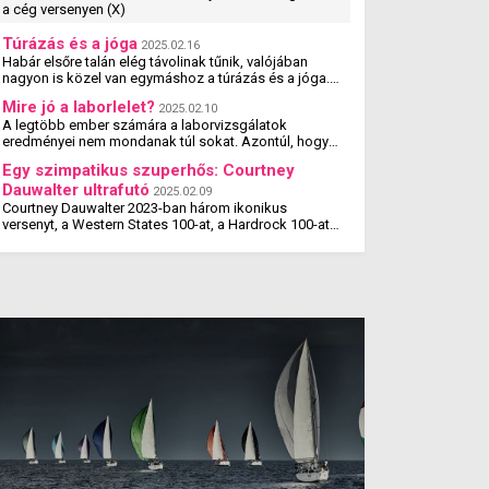
a cég versenyen (X)
Túrázás és a jóga
2025.02.16
Habár elsőre talán elég távolinak tűnik, valójában
nagyon is közel van egymáshoz a túrázás és a jóga.
Tanulmányok kimutatták, hogy a jógázás és a túrázás
Mire jó a laborlelet?
2025.02.10
...
A legtöbb ember számára a laborvizsgálatok
eredményei nem mondanak túl sokat. Azontúl, hogy
amit megcsillagoznak a laborlelet íven, azok az
Egy szimpatikus szuperhős: Courtney
értékek valószínűleg ...
Dauwalter ultrafutó
2025.02.09
Courtney Dauwalter 2023-ban három ikonikus
versenyt, a Western States 100-at, a Hardrock 100-at
és az Ultra-Trail du Mont Blanc-t is megnyerte. Ez rajta
kívül eddig még ...