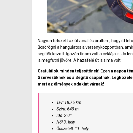
Nagyon tetszett az útvonal és örültem, hogy itt leh
ücsörögni a hangulatos a versenyközpontban, amine
segítők között. Igazán finom volt a céklája is. Jó 
is megfutni jövőre. A hazafelé út is sima volt.
Gratulálok minden teljesítőnek! Ezen a napon té
Szervezőknek és a Segítő csapatnak. Legközelebb
mert az élmények odakint várnak!
Táv: 18,75 km
Szint: 649 m
Idő: 2:01
Női 3. hely
Összetett: 11. hely