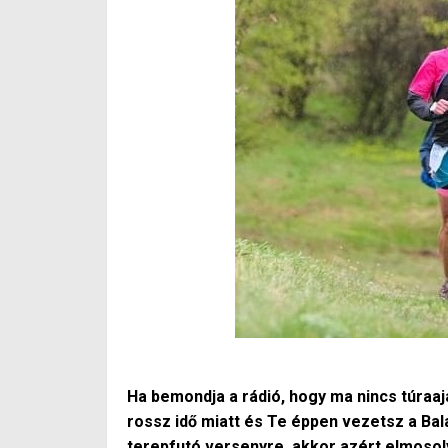
Ha bemondja a rádió, hogy ma nincs túraa
rossz idő miatt és Te éppen vezetsz a Bal
terepfutó versenyre, akkor azért elmosol