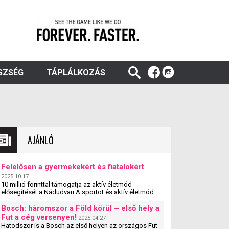
SZSÉG
TÁPLÁLKOZÁS
AJÁNLÓ
Felelősen a gyermekekért és fiatalokért
2025.10.17
10 millió forinttal támogatja az aktív életmód
elősegítését a Nádudvari A sportot és aktív életmódot
népszerűsítő egyesületek, szervezetek és iskolák
szakmai ...
Bosch: háromszor a Föld körül – első hely a
Fut a cég versenyen!
2025.04.27
Hatodszor is a Bosch az első helyen az országos Fut