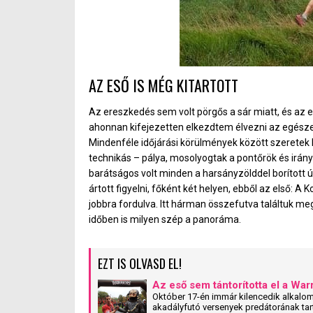
AZ ESŐ IS MÉG KITARTOTT
Az ereszkedés sem volt pörgős a sár miatt, és az e
ahonnan kifejezetten elkezdtem élvezni az egésze
Mindenféle időjárási körülmények között szeretek k
technikás – pálya, mosolyogtak a pontőrök és irány
barátságos volt minden a harsányzölddel borított ú
ártott figyelni, főként két helyen, ebből az első: A
jobbra fordulva. Itt hárman összefutva találtuk m
időben is milyen szép a panoráma.
EZT IS OLVASD EL!
Az eső sem tántorította el a War
Október 17-én immár kilencedik alkalo
akadályfutó versenyek predátorának tar