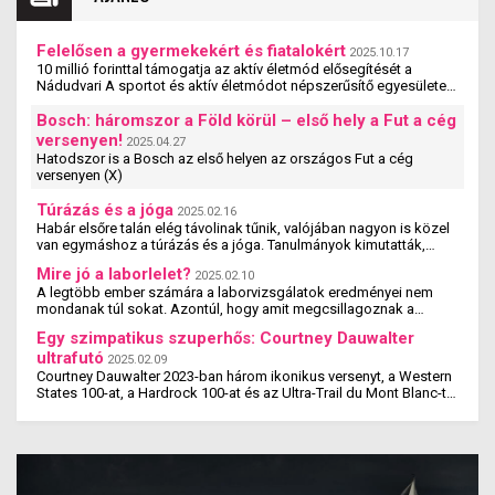
igyekszünk alaposabban körüljárni a témát.
Felelősen a gyermekekért és fiatalokért
2025.10.17
10 millió forinttal támogatja az aktív életmód elősegítését a
Nádudvari A sportot és aktív életmódot népszerűsítő egyesületek,
szervezetek és iskolák szakmai ...
Bosch: háromszor a Föld körül – első hely a Fut a cég
versenyen!
2025.04.27
Hatodszor is a Bosch az első helyen az országos Fut a cég
versenyen (X)
Túrázás és a jóga
2025.02.16
Habár elsőre talán elég távolinak tűnik, valójában nagyon is közel
van egymáshoz a túrázás és a jóga. Tanulmányok kimutatták,
hogy a jógázás és a túrázás ...
Mire jó a laborlelet?
2025.02.10
A legtöbb ember számára a laborvizsgálatok eredményei nem
mondanak túl sokat. Azontúl, hogy amit megcsillagoznak a
laborlelet íven, azok az értékek valószínűleg ...
Egy szimpatikus szuperhős: Courtney Dauwalter
ultrafutó
2025.02.09
Courtney Dauwalter 2023-ban három ikonikus versenyt, a Western
States 100-at, a Hardrock 100-at és az Ultra-Trail du Mont Blanc-t
is megnyerte. Ez rajta kívül eddig még ...