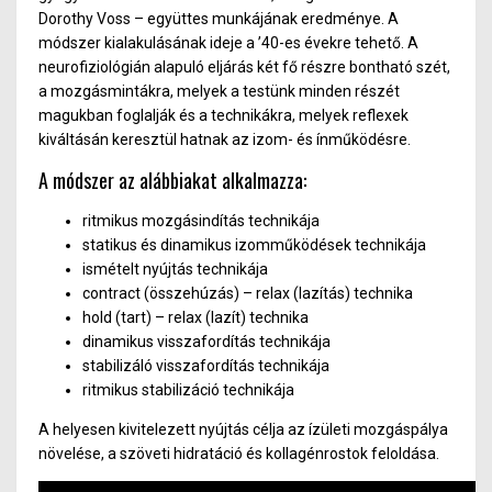
Dorothy Voss – együttes munkájának eredménye. A
módszer kialakulásának ideje a ’40-es évekre tehető.
A
neurofiziológián alapuló eljárás két fő részre bontható szét,
a mozgásmintákra, melyek a testünk minden részét
magukban foglalják és a technikákra, melyek reflexek
kiváltásán keresztül hatnak az izom- és ínműködésre.
A módszer az alábbiakat alkalmazza:
ritmikus mozgásindítás technikája
statikus és dinamikus izomműködések technikája
ismételt nyújtás technikája
contract (összehúzás) – relax (lazítás) technika
hold (tart) – relax (lazít) technika
dinamikus visszafordítás technikája
stabilizáló visszafordítás technikája
ritmikus stabilizáció technikája
A helyesen kivitelezett nyújtás célja az ízületi mozgáspálya
növelése, a szöveti hidratáció és kollagénrostok feloldása.