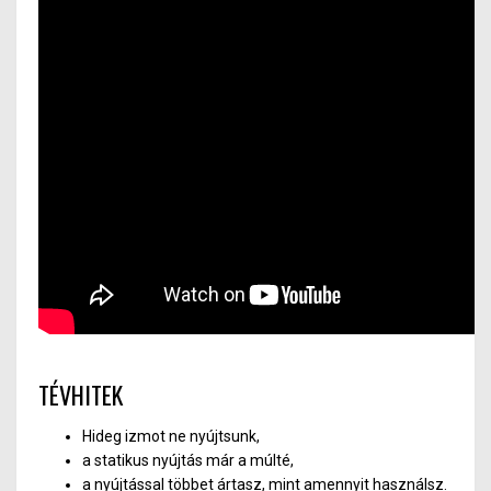
TÉVHITEK
Hideg izmot ne nyújtsunk,
a statikus nyújtás már a múlté,
a nyújtással többet ártasz, mint amennyit használsz.