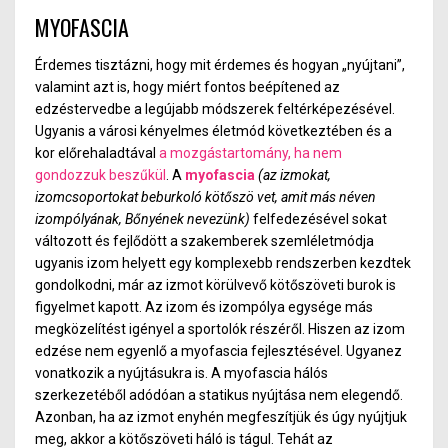
MYOFASCIA
Érdemes tisztázni, hogy mit érdemes és hogyan „nyújtani”,
valamint azt is, hogy miért fontos beépítened az
edzéstervedbe a legújabb módszerek feltérképezésével.
Ugyanis a városi kényelmes életmód következtében és a
kor előrehaladtával
a mozgástartomány, ha nem
gondozzuk beszűkül
.
A
myofascia
(az izmokat,
izomcsoportokat beburkoló kötőszö
vet, amit más néven
izompólyának, Bőnyének nevezünk)
felfedezésével sokat
változott és fejlődött a szakemberek szemléletmódja
ugyanis izom helyett egy komplexebb rendszerben kezdtek
gondolkodni, már az izmot körülvevő kötőszöveti burok is
figyelmet kapott. Az izom és izompólya egysége más
megközelítést igényel a sportolók részéről. Hiszen az izom
edzése nem egyenlő a myofascia fejlesztésével. Ugyanez
vonatkozik a nyújtásukra is. A myofascia hálós
szerkezetéből adódóan a statikus nyújtása nem elegendő.
Azonban, ha az izmot enyhén megfeszítjük és úgy nyújtjuk
meg, akkor a kötőszöveti háló is tágul. Tehát az