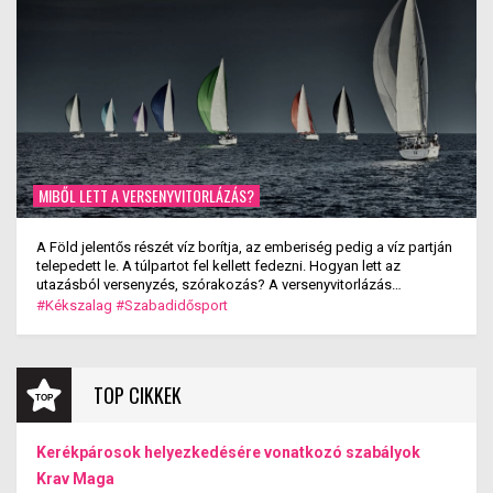
MIBŐL LETT A VERSENYVITORLÁZÁS?
A Föld jelentős részét víz borítja, az emberiség pedig a víz partján
telepedett le. A túlpartot fel kellett fedezni. Hogyan lett az
utazásból versenyzés, szórakozás? A versenyvitorlázás
kialakulása.
#Kékszalag
#Szabadidősport
TOP CIKKEK
Kerékpárosok helyezkedésére vonatkozó szabályok
Krav Maga