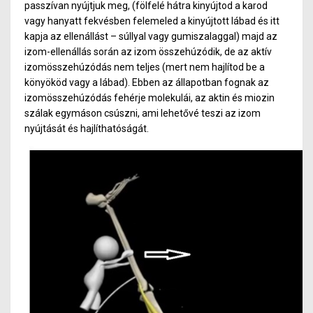
passzívan nyújtjuk meg, (fölfelé hátra kinyújtod a karod
vagy hanyatt fekvésben felemeled a kinyújtott lábad és itt
kapja az ellenállást – súllyal vagy gumiszalaggal) majd az
izom-ellenállás során az izom összehúzódik, de az aktív
izomösszehúzódás nem teljes (mert nem hajlítod be a
könyököd vagy a lábad). Ebben az állapotban fognak az
izomösszehúzódás fehérje molekulái, az aktin és miozin
szálak egymáson csúszni, ami lehetővé teszi az izom
nyújtását és hajlíthatóságát.