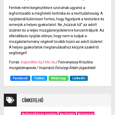
Fentiek némi kiegészítésre szorulnak ugyanis a
legfontosabb a megfelelő technika és a testtudatosság. A
nyújtásnál különösen fontos, hogy figyeljünk a testünkre és
ismerjük a helyes gyakorlatot. Ne „húzzuk túl” az adott
ízületet és a teljes mozgásterjedelemre koncentráljunk. Az
ellenállásos nyújtás előnye, hogy nem is tudjuk a
mozgástartomány végénél tovább húzni az adott ízületet.
A helyes gyakorlatok megtanulásához kérjünk szakértő
segítséget!
Forrás:
insportline.hu
/
bhc.hu
/
Feövenyessy Krisztina
mozgásterapeuta /
Inspiráció Diószegi Ádám jógaoktató
Facebook
Twitter
WhatsApp
LinkedIn
CÍMKEFELHŐ
#ellenállásos nyújtás
#erősítés
#izomzat