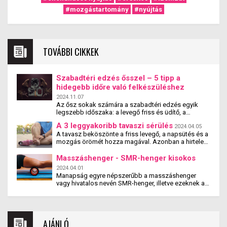
#mozgástartomány
#nyújtás
TOVÁBBI CIKKEK
Szabadtéri edzés ősszel – 5 tipp a
hidegebb időre való felkészüléshez
2024.11.07
Az ősz sokak számára a szabadtéri edzés egyik
legszebb időszaka: a levegő friss és üdítő, a
természet gyönyörű színekben pompázik. Azonban
A 3 leggyakoribb tavaszi sérülés
2024.04.05
ahogy az időjárás egyre hűvösebbé válik, érdemes
A tavasz beköszönte a friss levegő, a napsütés és a
néhány dolgot szem előtt tartanod, hogy az
mozgás örömét hozza magával. Azonban a hirtelen
edzéseid élvezetesek és biztonságosak
aktivitás meglepheti a testet, sőt, akár sérülésekhez
maradjanak. Ebben a cikkben 5 hasznos tippet
is vezethet. Rehabilitációs szakemberként rengeteg
Masszáshenger - SMR-henger kisokos
adunk ahhoz, hogyan készülhetsz fel az őszi
sérültet látok tavasszal, akiknek a lelkesedését
szabadtéri edzésekre, hogy a hidegebb idő se
2024.04.01
beárnyékolja egy ficam, rándulás vagy
állítson meg!
Manapság egyre népszerűbb a masszáshenger
izomhúzódás. Pedig egy kis odafigyeléssel sok
vagy hivatalos nevén SMR-henger, illetve ezeknek a
esetben megelőzhető nemkívánt tavaszi sérülés.
különböző formájú variációi. Mint például a labda és
a dupla labda. Használatukat és fajtájukat tekintve itt
is figyelembe kell venni az egyéni sajátosságokat.
Ám ezek az infók a legtöbbször sajnos nem jutnak
AJÁNLÓ
el a végfelhasználókhoz. Ezért jelen írásban