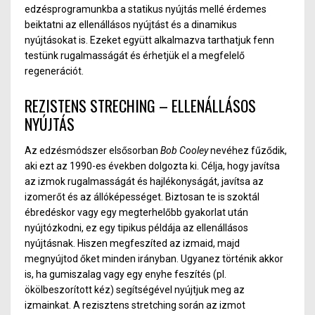
edzésprogramunkba a statikus nyújtás mellé érdemes
beiktatni az ellenállásos nyújtást és a dinamikus
nyújtásokat is. Ezeket együtt alkalmazva tarthatjuk fenn
testünk rugalmasságát és érhetjük el a megfelelő
regenerációt.
REZISTENS STRECHING – ELLENÁLLÁSOS
NYÚJTÁS
Az edzésmódszer elsősorban
Bob Cooley
nevéhez fűződik,
aki ezt az 1990-es években dolgozta ki. Célja, hogy javítsa
az izmok rugalmasságát és hajlékonyságát, javítsa az
izomerőt és az állóképességet.
Biztosan te is szoktál
ébredéskor vagy egy megterhelőbb gyakorlat után
nyújtózkodni, ez egy tipikus példája az ellenállásos
nyújtásnak. Hiszen megfeszíted az izmaid, majd
megnyújtod őket minden irányban. Ugyanez történik akkor
is, ha gumiszalag vagy egy enyhe feszítés (pl.
ökölbeszorított kéz) segítségével nyújtjuk meg az
izmainkat.
A rezisztens stretching során az izmot