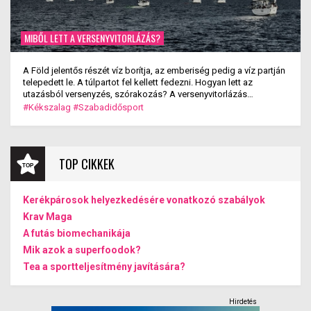
MIBŐL LETT A VERSENYVITORLÁZÁS?
A Föld jelentős részét víz borítja, az emberiség pedig a víz partján
telepedett le. A túlpartot fel kellett fedezni. Hogyan lett az
utazásból versenyzés, szórakozás? A versenyvitorlázás
kialakulása.
#Kékszalag
#Szabadidősport
TOP CIKKEK
Kerékpárosok helyezkedésére vonatkozó szabályok
Krav Maga
A futás biomechanikája
Mik azok a superfoodok?
Tea a sportteljesítmény javítására?
Hirdetés