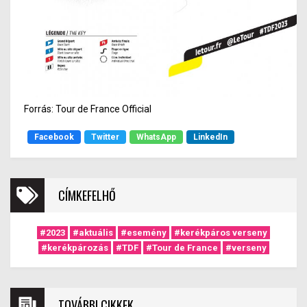
Forrás: Tour de France Official
Facebook
Twitter
WhatsApp
LinkedIn
CÍMKEFELHŐ
#2023
#aktuális
#esemény
#kerékpáros verseny
#kerékpározás
#TDF
#Tour de France
#verseny
TOVÁBBI CIKKEK