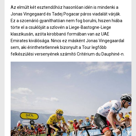
Az elmúlt két esztendőhöz hasonlóan idén is mindenki a
Jonas Vingegaard és Tadej Pogacar páros viadalát várják.
Ez a szcenárió gyaníthatóan nem fog borulni, hiszen hiába
törte el a csuklóját a szlovén a Liege-Bastogne-Liege
klaszikusán, azóta kirobbanó formában van az UAE
Emirates kiválósága. Nincs ez másként Jonas Vingegaardal
sem, aki érinthetetlennek bizonyult a Tour legfőbb
felkészülési versenyének számító Critérium du Dauphiné-n.