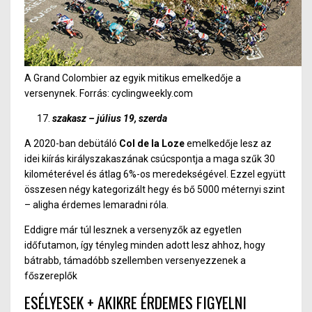
A Grand Colombier az egyik mitikus emelkedője a
versenynek. Forrás: cyclingweekly.com
szakasz – július 19, szerda
A 2020-ban debütáló
Col de la Loze
emelkedője lesz az
idei kiírás királyszakaszának csúcspontja a maga szűk 30
kilométerével és átlag 6%-os meredekségével. Ezzel együtt
összesen négy kategorizált hegy és bő 5000 méternyi szint
– aligha érdemes lemaradni róla.
Eddigre már túl lesznek a versenyzők az egyetlen
időfutamon, így tényleg minden adott lesz ahhoz, hogy
bátrabb, támadóbb szellemben versenyezzenek a
főszereplők
ESÉLYESEK + AKIKRE ÉRDEMES FIGYELNI