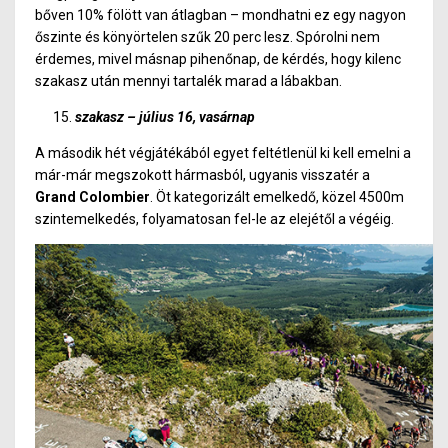
bőven 10% fölött van átlagban – mondhatni ez egy nagyon
őszinte és könyörtelen szűk 20 perc lesz. Spórolni nem
érdemes, mivel másnap pihenőnap, de kérdés, hogy kilenc
szakasz után mennyi tartalék marad a lábakban.
szakasz – július 16, vasárnap
A második hét végjátékából egyet feltétlenül ki kell emelni a
már-már megszokott hármasból, ugyanis visszatér a
Grand Colombier
. Öt kategorizált emelkedő, közel 4500m
szintemelkedés, folyamatosan fel-le az elejétől a végéig.