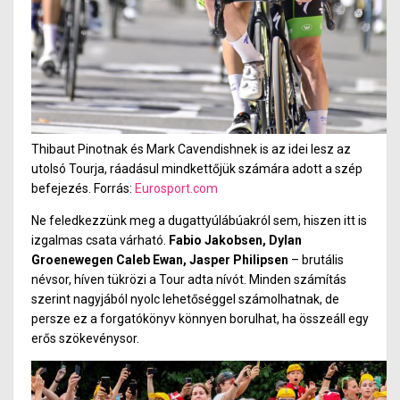
Thibaut Pinotnak és Mark Cavendishnek is az idei lesz az
utolsó Tourja, ráadásul mindkettőjük számára adott a szép
befejezés. Forrás:
Eurosport.com
Ne feledkezzünk meg a dugattyúlábúakról sem, hiszen itt is
izgalmas csata várható.
Fabio Jakobsen, Dylan
Groenewegen Caleb Ewan, Jasper Philipsen
– brutális
névsor, híven tükrözi a Tour adta nívót. Minden számítás
szerint nagyjából nyolc lehetőséggel számolhatnak, de
persze ez a forgatókönyv könnyen borulhat, ha összeáll egy
erős szökevénysor.