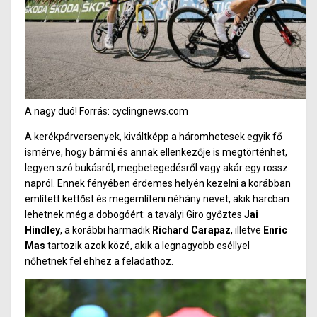
A nagy duó! Forrás: cyclingnews.com
A kerékpárversenyek, kiváltképp a háromhetesek egyik fő
ismérve, hogy bármi és annak ellenkezője is megtörténhet,
legyen szó bukásról, megbetegedésről vagy akár egy rossz
napról. Ennek fényében érdemes helyén kezelni a korábban
említett kettőst és megemlíteni néhány nevet, akik harcban
lehetnek még a dobogóért: a tavalyi Giro győztes
Jai
Hindley
, a korábbi harmadik
Richard Carapaz
, illetve
Enric
Mas
tartozik azok közé, akik a legnagyobb eséllyel
nőhetnek fel ehhez a feladathoz.