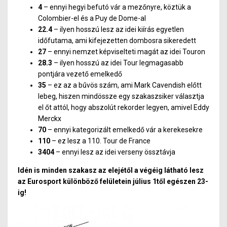
4
– ennyi hegyi befutó vár a mezőnyre, köztük a
Colombier-el és a Puy de Dome-al
22.4
– ilyen hosszú lesz az idei kiírás egyetlen
időfutama, ami kifejezetten dombosra sikeredett
27
– ennyi nemzet képviselteti magát az idei Touron
28.3
– ilyen hosszú az idei Tour legmagasabb
pontjára vezető emelkedő
35
– ez az a bűvös szám, ami Mark Cavendish előtt
lebeg, hiszen mindössze egy szakaszsiker választja
el őt attól, hogy abszolút rekorder legyen, amivel Eddy
Merckx
70
– ennyi kategorizált emelkedő vár a kerekesekre
110
– ez lesz a 110. Tour de France
3404
– ennyi lesz az idei verseny össztávja
Idén is minden szakasz az elejétől a végéig látható lesz
az Eurosport különböző felületein július 1től egészen 23-
ig!