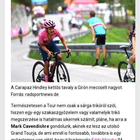
A Carapaz Hindley kettős tavaly a Girón meccselt nagyot.
Forrás: radsportnews.de
Természetesen a Tour nem csak a sárga trikóról szól,
hiszen egy-egy szakaszgyőzelem vagy valamelyik trikó
megszerzése is hatalmas sikernek számít, pláne, ha arra a
Mark Cavendishre
gondolunk, akinek ez lesz az utolsó
Grand Tourja, de ami ennél is fontosabb, továbbra is egy
győzelemre van attól, hogy túlszárnyalja
Eddy Merckx
34