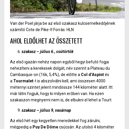
Van der Poel járja be az első szakasz kulcsemelkedőjének
számító Cote de Pike-t! Forrás: HLN
AHOL ELDŐLHET AZ ÖSSZETETT
szakasz – július 6., csütörtök
Az első igazán nehéz napon egyből hegyi befutó fogja
nehezíteni a kerekesek dolgát, név szerint a Plateau du
Cambasque-on (16k, 5,4%), de előtte a
Col d’Aspint
és
a
Tourmalet
-t is abszolválni kell, ami összesen 4000
méternyi szintet jelent mindössze 144 kilométer alatt. Itt
már látni fogjuk, hogy ki milyen erőben van. Ha ezen
szakaszon megnyerni nem is, de elbukni el lehet a Tourt.
szakasz – július 9, vasárnap
Az első hét egy kegyetlen meredekkel fog zárulni,
mégpedig a
Puy De Dôme
csúcsán. Az utolsó 4 kilométer