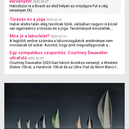
versenyen!
2025.04.27
Hatodszor is a Bosch az első helyen az országos Fut a cég
versenyen (X)
Túrázás és a jóga
2025.02.16
Habár elsőre talán elég távolinak tűnik, valójában nagyon is közel
van egymáshoz a túrázás és a jóga. Tanulmányok kimutatták,
hogy a jógázás és a túrázás ...
Mire jó a laborlelet?
2025.02.10
A legtöbb ember számára a laborvizsgálatok eredményei nem
mondanak túl sokat. Azontúl, hogy amit megcsillagoznak a
laborlelet íven, azok az értékek valószínűleg ...
Egy szimpatikus szuperhős: Courtney Dauwalter
ultrafutó
2025.02.09
Courtney Dauwalter 2023-ban három ikonikus versenyt, a Western
States 100-at, a Hardrock 100-at és az Ultra-Trail du Mont Blanc-t
is megnyerte. Ez rajta kívül eddig még ...