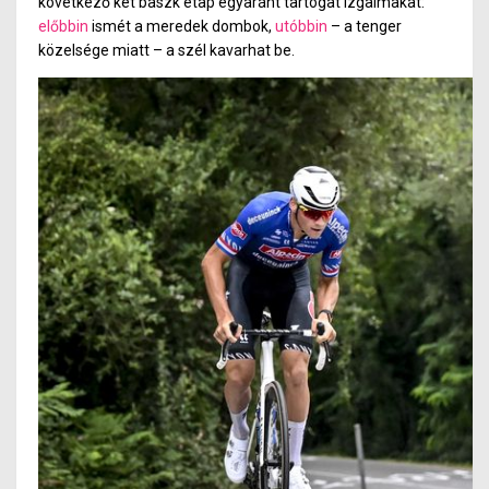
következő két baszk etap egyaránt tartogat izgalmakat:
előbbin
ismét a meredek dombok,
utóbbin
– a tenger
közelsége miatt – a szél kavarhat be.