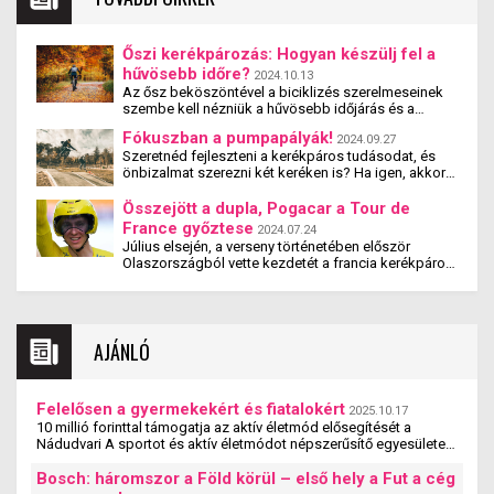
Őszi kerékpározás: Hogyan készülj fel a
hűvösebb időre?
2024.10.13
Az ősz beköszöntével a biciklizés szerelmeseinek
szembe kell nézniük a hűvösebb időjárás és a
változékony útviszonyok kihívásaival. A megfelelő
Fókuszban a pumpapályák!
2024.09.27
ruházat, felszerelés és felkészülés segít abban,
Szeretnéd fejleszteni a kerékpáros tudásodat, és
hogy az őszi kerékpározás is biztonságos és
önbizalmat szerezni két keréken is? Ha igen, akkor
élvezetes maradjon. Fedezd fel, hogyan védheted
várnak pumpapályák, ezeket hurkokból és dimbes-
meg magad a hidegtől, az esőtől, és hogyan
dombos kanyarokból alakítottak ki, kifejezetten a
Összejött a dupla, Pogacar a Tour de
előzheted meg a szezonális sérüléseket!
bringázás szerelmeseinek. Úgy tervezték, hogy
France győztese
2024.07.24
maximalizálja a lendületet, így minimális
Július elsején, a verseny történetében először
pedálozással élményekkel teli pillanatokat lehet
Olaszországból vette kezdetét a francia kerékpáros
gyűjteni egy ilyen pump tracken. Nézzük is, miről
körverseny, mely kapcsán – sok egyéb más mellett
szól ez a műfaj!
– a legfontosabb kérdés az volt, hogy vajon Marco
Pantani 1998-as Giro-Tour duplája után Tadej
Pogacar véghez viszi-e a nem mindennapi tett.
AJÁNLÓ
Megnyerheti egy azon évben a Tour de France
körversenyt is a Giro után? A szlovén titánnak három
fő riválissal kellett megküzdenie e nemes cél
érdekében. Nevesül a Tour címvédőjével, Jonas
Felelősen a gyermekekért és fiatalokért
Vingegaard-al, a korábbi dobogós Primoz Roglic-al,
2025.10.17
10 millió forinttal támogatja az aktív életmód elősegítését a
valamint az francia kör újoncával, Remco Evenepoel-
Nádudvari A sportot és aktív életmódot népszerűsítő egyesületek,
al. Nézzük is meg, miként alakult ez a három hét.
szervezetek és iskolák szakmai ...
Bosch: háromszor a Föld körül – első hely a Fut a cég