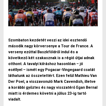
Szombaton kezdetét veszi az idei esztendő
második nagy körversenye a Tour de France. A
verseny ezúttal Baszkföldről indul és a
következő két szakasznak is a régió útjai adnak
otthont. A tavalyi kiíráshoz hasonlóan – jó
eséllyel – ismét egy Pogacar-Vingegaard csatát
láthatunk az összetettért. Ezen felül Mathieu Van
Der Poel, a visszavonuló Mark Cavendish, illetve
a korábbi győztes és nagy visszatérő Egan Bernal
miatt is érdemes követni a július 23-ig tartó
viadalt.