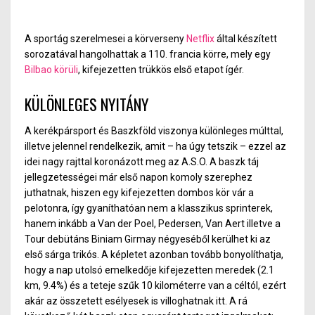
A sportág szerelmesei a körverseny
Netflix
által készített
sorozatával hangolhattak a 110. francia körre, mely egy
Bilbao körüli
, kifejezetten trükkös első etapot ígér.
KÜLÖNLEGES NYITÁNY
A kerékpársport és Baszkföld viszonya különleges múlttal,
illetve jelennel rendelkezik, amit – ha úgy tetszik – ezzel az
idei nagy rajttal koronázott meg az A.S.O. A baszk táj
jellegzetességei már első napon komoly szerephez
juthatnak, hiszen egy kifejezetten dombos kör vár a
pelotonra, így gyaníthatóan nem a klasszikus sprinterek,
hanem inkább a Van der Poel, Pedersen, Van Aert illetve a
Tour debütáns Biniam Girmay négyeséből kerülhet ki az
első sárga trikós. A képletet azonban tovább bonyolíthatja,
hogy a nap utolsó emelkedője kifejezetten meredek (2.1
km, 9.4%) és a teteje szűk 10 kilométerre van a céltól, ezért
akár az összetett esélyesek is villoghatnak itt. A rá