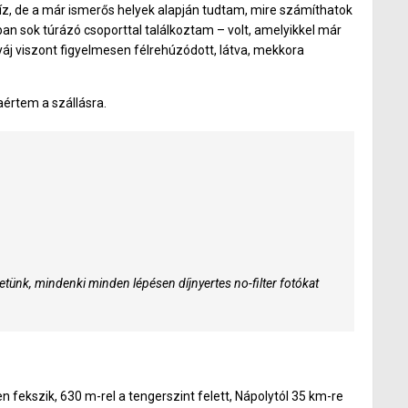
víz, de a már ismerős helyek alapján tudtam, mire számíthatok
ban sok túrázó csoporttal találkoztam – volt, amelyikkel már
yáj viszont figyelmesen félrehúzódott, látva, mekkora
aértem a szállásra.
tünk, mindenki minden lépésen díjnyertes no-filter fotókat
 fekszik, 630 m-rel a tengerszint felett, Nápolytól 35 km-re