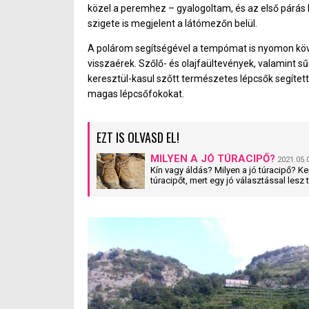
közel a peremhez – gyalogoltam, és az első párás k
szigete is megjelent a látómezőn belül.
A polárom segítségével a tempómat is nyomon köv
visszaérek. Szőlő- és olajfaültevények, valamint s
keresztül-kasul szőtt természetes lépcsők segített
magas lépcsőfokokat.
EZT IS OLVASD EL!
MILYEN A JÓ TÚRACIPŐ?
2021.05.
Kín vagy áldás? Milyen a jó túracipő? 
túracipőt, mert egy jó választással lesz