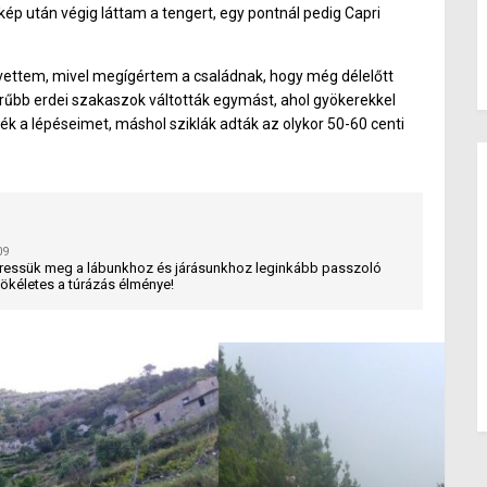
ép után végig láttam a tengert, egy pontnál pedig Capri
ettem, mivel megígértem a családnak, hogy még délelőtt
űrűbb erdei szakaszok váltották egymást, ahol gyökerekkel
ék a lépéseimet, máshol sziklák adták az olykor 50-60 centi
09
Keressük meg a lábunkhoz és járásunkhoz leginkább passzoló
 tökéletes a túrázás élménye!