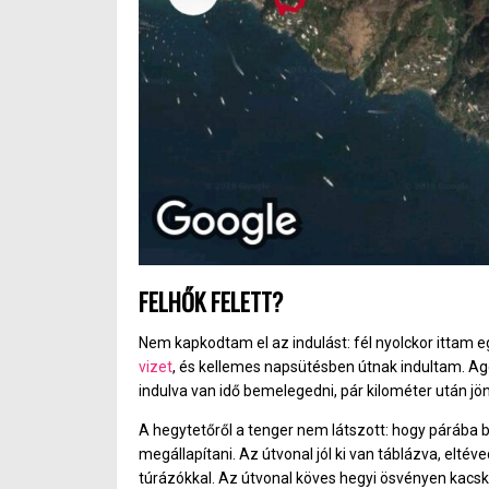
FELHŐK FELETT?
Nem kapkodtam el az indulást: fél nyolckor ittam
vizet
, és kellemes napsütésben útnak indultam. Ag
indulva van idő bemelegedni, pár kilométer után jö
A hegytetőről a tenger nem látszott: hogy párába b
megállapítani. Az útvonal jól ki van táblázva, elt
túrázókkal. Az útvonal köves hegyi ösvényen kacsk