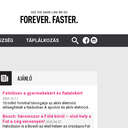
SZSÉG
TÁPLÁLKOZÁS
AJÁNLÓ
Felelősen a gyermekekért és fiatalokért
2025.10.17
10 millió forinttal támogatja az aktív életmód
elősegítését a Nádudvari A sportot és aktív életmódot
népszerűsítő egyesületek, szervezetek és iskolák
szakmai ...
Bosch: háromszor a Föld körül – első hely a
Fut a cég versenyen!
2025.04.27
Hatodszor is a Bosch az első helyen az országos Fut