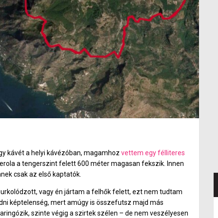
 egy kávét a helyi kávézóban, magamhoz
vettem egy félliteres
erola a tengerszint felett 600 méter magasan fekszik. Innen
nnek csak az első kaptatók.
urkolódzott, vagy én jártam a felhők felett, ezt nem tudtam
évedni képtelenség, mert amúgy is összefutsz majd más
aringózik, szinte végig a szirtek szélen – de nem veszélyesen