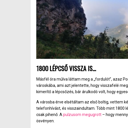
1800 LÉPCSŐ VISSZA IS…
Másfél óra múlva láttam meg a „fordulót”, azaz Posi
városkába, ami azt jelentette, hogy visszafelé m
kimerítő a lépcsőzés, bár árulkodó volt, hogy egyes
A városba érve elsétáltam az első boltig, vettem ké
telefonhívást, és visszaindultam. Több mint 1800 lé
csak pihenő. A
pulzusom megugrott
– hogy mennyir
ösvényen.