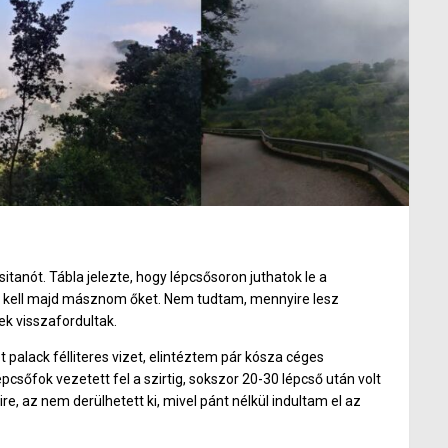
tanót. Tábla jelezte, hogy lépcsősoron juthatok le a
eg kell majd másznom őket. Nem tudtam, mennyire lesz
ek visszafordultak.
t palack félliteres vizet, elintéztem pár kósza céges
pcsőfok vezetett fel a szirtig, sokszor 20-30 lépcső után volt
e, az nem derülhetett ki, mivel pánt nélkül indultam el az