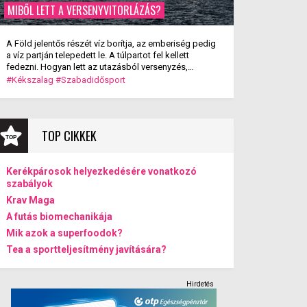
MIBŐL LETT A VERSENYVITORLÁZÁS?
A Föld jelentős részét víz borítja, az emberiség pedig
a víz partján telepedett le. A túlpartot fel kellett
fedezni. Hogyan lett az utazásból versenyzés,
szórakozás? A versenyvitorlázás kialakulása.
#Kékszalag
#Szabadidősport
TOP CIKKEK
Kerékpárosok helyezkedésére vonatkozó
szabályok
Krav Maga
A futás biomechanikája
Mik azok a superfoodok?
Tea a sportteljesítmény javítására?
Hirdetés