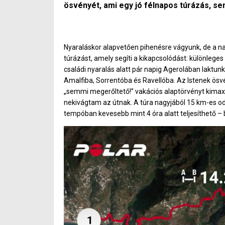
ösvényét, ami egy jó félnapos túrázás, se
Nyaraláskor alapvetően pihenésre vágyunk, de a na
túrázást, amely segíti a kikapcsolódást: különlege
családi nyaralás alatt pár napig Agerolában laktu
Amalfiba, Sorrentóba és Ravellóba. Az Istenek ös
„semmi megerőltető!” vakációs alaptörvényt kimaxo
nekivágtam az útnak. A túra nagyjából 15 km-es oda
tempóban kevesebb mint 4 óra alatt teljesíthető – 