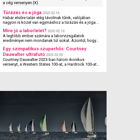
a cég versenyen (X)
Túrázás és a jóga
2025.02.16
Habár elsőre talán elég távolinak tűnik, valójában
nagyon is közel van egymáshoz a túrázás és a jóga.
Tanulmányok kimutatták, hogy a jógázás és a túrázás
Mire jó a laborlelet?
2025.02.10
...
A legtöbb ember számára a laborvizsgálatok
eredményei nem mondanak túl sokat. Azontúl, hogy
amit megcsillagoznak a laborlelet íven, azok az
Egy szimpatikus szuperhős: Courtney
értékek valószínűleg ...
Dauwalter ultrafutó
2025.02.09
Courtney Dauwalter 2023-ban három ikonikus
versenyt, a Western States 100-at, a Hardrock 100-at
és az Ultra-Trail du Mont Blanc-t is megnyerte. Ez rajta
kívül eddig még ...