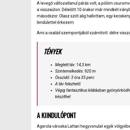
A levegő változatlanul párás volt, a pólóm csurom
a visszaúton. Délelőtt 10 órakor már mindkét irány
másodszor. Olasz szót alig hallottam, egy kecsken
lendülettel érkezem.
Ami a család szempontjából számított: délre vissz
TÉNYEK
Megtett táv: 14,3 km
Szintemelkedés: 920 m
Összidő: 3 óra 35 perc
A táv felezhető
Végig fantasztikus kilátásban gyönyörködhe
készíthet
A KIINDULÓPONT
Agerola városka Lattari hegyvonulat egyik völgyében