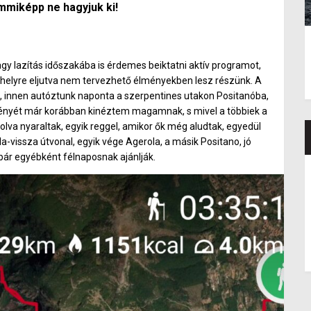
mmiképp ne hagyjuk ki!
gy lazítás időszakába is érdemes beiktatni aktív programot,
s helyre eljutva nem tervezhető élményekben lesz részünk. A
nk, innen autóztunk naponta a szerpentines utakon Positanóba,
vényét már korábban kinéztem magamnak, s mivel a többiek a
lva nyaraltak, egyik reggel, amikor ők még aludtak, egyedül
-vissza útvonal, egyik vége Agerola, a másik Positano, jó
bár egyébként félnaposnak ajánlják.