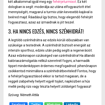
két alkalommal igyál meg egy
fehérjeturmixot
. Ez két
dologban is segít: moderálja az utána elfogyasztott étel
mennyiségét, magyarul a turmix után kevesebb kajával is
beéred majd. Ráadásul így biztos, hogy elegendő fehérjét
fogyasztasz, azaz az izmaidnak is jót teszel.
3. HA NINCS EDZÉS, NINCS SZÉNHIDRÁT!
A legtöbb szénhidrátra az edzés körüli időszakban van
szüksége a testednek. A szénhidrát biztosít energiát az
intenzív sporthoz, edzés után pedig segíti a regenerációt.
Azaz edzésnapon szükséged van szénhidrátra! Ha állandó
kalóriaszámolgatás nélkül szeretnél fogyni, a harmadik
tippet mindenképpen érdemes megfogadnod: pihenőnapon
csökkentsd minimálisra a szénhidrátbeviteled! Fontos, hogy
a fehérjefogyasztásod ekkor is tartsd magasan, de a
reggeli zabpehely helyett egyél tojást, napközben a hús
mellé pedig rizs vagy tészta helyett zöldséget fogyassz!
Szöveg: Németh Attila
Facebook
Twitter
WhatsApp
LinkedIn