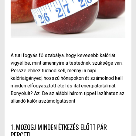
A tuti fogyás fő szabálya, hogy kevesebb kalóriát
vigyél be, mint amennyire a testednek szüksége van.
Persze ehhez tudnod kell, mennyi a napi
kalóriaigényed, hosszú hónapokon át számolnod kell
minden elfogyasztott étel és ital energiatartalmát.
Bonyolult? Az. De az alábbi három tippel lazíthatsz az
állandó kalóriaszámolgatáson!
1. MOZOGJ MINDEN ÉTKEZÉS ELŐTT PÁR
PERCET!