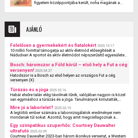
figyelem középpontjába került, noha magának a
rostokban gazdagok. Azonban nem minden
fogalomnak nincs egyetlen hivatalos definíciója.
gyümölcs egyformán előnyös, különösen, ha a
Inkább egy diétás megközelítésről van szó, amivel
célunk a fogyás. Számos gyümölcs magas
kapcsolatban számos népszerű étrend és best-
cukortartalmú, ami megnehezítheti a súlyvesztést.
seller szakácskönyv született.
Íme néhány gyümölcs, amit érdemes mértékkel
fogyasztani vagy teljesen elkerülni, ha fogyni
AJÁNLÓ
szeretnénk.
Felelősen a gyermekekért és fiatalokért
2025.10.17
10 millió forinttal támogatja az aktív életmód elősegítését a
Nádudvari A sportot és aktív életmódot népszerűsítő egyesületek,
szervezetek és iskolák szakmai ...
Bosch: háromszor a Föld körül – első hely a Fut a cég
versenyen!
2025.04.27
Hatodszor is a Bosch az első helyen az országos Fut a cég
versenyen (X)
Túrázás és a jóga
2025.02.16
Habár elsőre talán elég távolinak tűnik, valójában nagyon is közel
van egymáshoz a túrázás és a jóga. Tanulmányok kimutatták,
hogy a jógázás és a túrázás ...
Mire jó a laborlelet?
2025.02.10
A legtöbb ember számára a laborvizsgálatok eredményei nem
mondanak túl sokat. Azontúl, hogy amit megcsillagoznak a
laborlelet íven, azok az értékek valószínűleg ...
Egy szimpatikus szuperhős: Courtney Dauwalter
ultrafutó
2025.02.09
Courtney Dauwalter 2023-ban három ikonikus versenyt, a Western