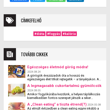
CÍMKEFELHŐ
#diéta
#fogyás
#kalória
TOVÁBBI CIKKEK
Egészséges életmód görög módra!
2024.08.24
A görögök évszázadok óta a hosszú és
egészséges élet titkát rejtegetik – a tányérjukon. A
mediterrán étrend, különösen a görög konyha, a
A legmagasabb cukortartalmú gyümölcsök
világ egyik legkiegyensúlyozottabb és
legváltozatosabb étkezési kultúrája, amely nemcsak
2024.08.05
az ízek kavalkádját, hanem az egészség
Amikor fogyókúrába kezdünk, a helyes táplálkozás
megőrzését is biztosítja. De vajon mi is áll ennek az
kiemelkedően fontos szerepet játszik a siker
étrendnek a középpontjában? Hogyan segítheti elő
elérésében. Az egészséges étrend gyakran
A „Clean eating” a tiszta étrend(?)
a mindennapjaidban a testi-lelki jóllétet?
2024.05.08
magában foglalja a gyümölcsök fogyasztását,
Az elmúlt évtizedben a clean eating egyre inkább a
hiszen ezek vitaminokban, ásványi anyagokban és