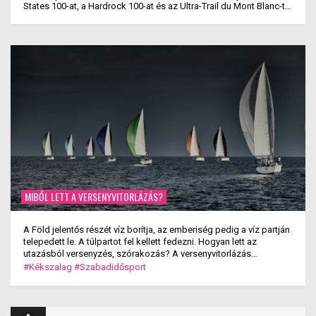
States 100-at, a Hardrock 100-at és az Ultra-Trail du Mont Blanc-t
is megnyerte. Ez rajta kívül eddig még ...
MIBŐL LETT A VERSENYVITORLÁZÁS?
A Föld jelentős részét víz borítja, az emberiség pedig a víz partján
telepedett le. A túlpartot fel kellett fedezni. Hogyan lett az
utazásból versenyzés, szórakozás? A versenyvitorlázás
kialakulása.
#Kékszalag
#Szabadidősport