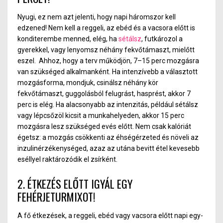
Nyugi, ez nem azt jelenti, hogy napi háromszor kell
edzened! Nem kell a reggeli, az ebéd és a vacsora előtt is
konditerembe menned, elég, ha
sétálsz
, futkározol a
gyerekkel, vagy lenyomsz néhány fekvőtámaszt, mielőtt
eszel.
Ahhoz, hogy a terv működjön, 7–15 perc mozgásra
van szükséged alkalmanként. Ha intenzívebb a választott
mozgásforma, mondjuk, csinálsz néhány kör
fekvőtámaszt, guggolásból felugrást, hasprést, akkor 7
perc is elég. Ha alacsonyabb az intenzitás, például sétálsz
vagy lépcsőzöl kicsit a munkahelyeden, akkor 15 perc
mozgásra lesz szükséged evés előtt.
Nem csak kalóriát
égetsz: a mozgás csökkenti az éhségérzeted és növeli az
inzulinérzékenységed, azaz az utána bevitt étel kevesebb
eséllyel raktározódik el zsírként.
2. ÉTKEZÉS ELŐTT IGYÁL EGY
FEHÉRJETURMIXOT!
A fő étkezések, a reggeli, ebéd vagy vacsora előtt napi egy-