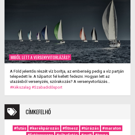
MIBŐL LETT A VERSENYVITORLÁZÁS?
A Föld jelentős részét víz borítja, az emberiség pedig a víz partján
telepedett le. A túlpartot fel kellett fedezni. Hogyan lett az
utazásból versenyzés, szórakozás? A versenyvitorlázás
kialakulása.
#Kékszalag
#Szabadidősport
CÍMKEFELHŐ
#futás
#kerékpározás
#fitnesz
#túrázás
#maraton
#futóverseny
#ultrafutás
#watt
#torna