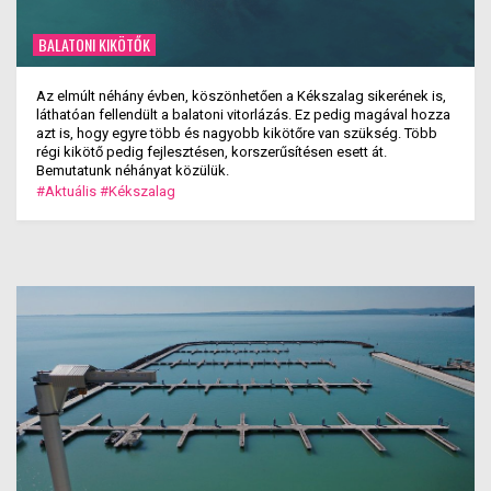
BALATONI KIKÖTŐK
Az elmúlt néhány évben, köszönhetően a Kékszalag sikerének is,
láthatóan fellendült a balatoni vitorlázás. Ez pedig magával hozza
azt is, hogy egyre több és nagyobb kikötőre van szükség. Több
régi kikötő pedig fejlesztésen, korszerűsítésen esett át.
Bemutatunk néhányat közülük.
#Aktuális
#Kékszalag