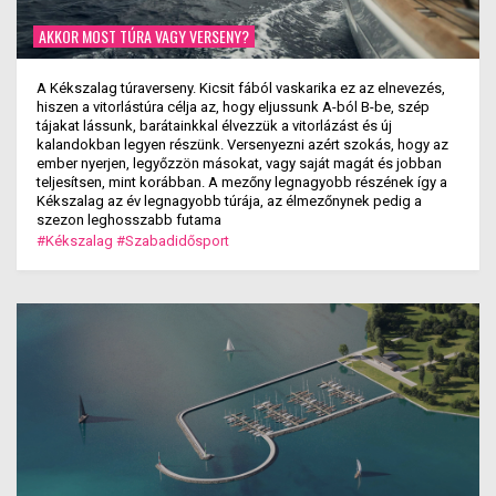
AKKOR MOST TÚRA VAGY VERSENY?
A Kékszalag túraverseny. Kicsit fából vaskarika ez az elnevezés,
hiszen a vitorlástúra célja az, hogy eljussunk A-ból B-be, szép
tájakat lássunk, barátainkkal élvezzük a vitorlázást és új
kalandokban legyen részünk. Versenyezni azért szokás, hogy az
ember nyerjen, legyőzzön másokat, vagy saját magát és jobban
teljesítsen, mint korábban. A mezőny legnagyobb részének így a
Kékszalag az év legnagyobb túrája, az élmezőnynek pedig a
szezon leghosszabb futama
#Kékszalag
#Szabadidősport