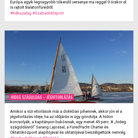
Európa egyik legnagyobb tókerülő versenye ma reggel 9 órakor el
is rajtolt Balatonfüredről.
#Kékszalag
#Szabadidősport
HIDEG SZÁGULDÁS – JÉGVITORLÁZÁS
Amikor a vízi vitorlások már a dokkban pihennek, akkor jön el a
jégvitorlázás ideje, ha az időjárás is úgy gondolja. A hídon
korcsolyák, a kapitányon bukósisak, egy menet 45 perc. A „hideg
száguldásról” Sarang Lajossal, a FüredYacht Charter és
Oktatóközpont alapítójával és oktatójával beszélgettünk nemrég.