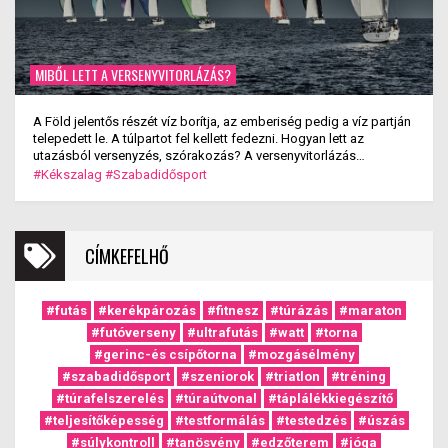
MIBŐL LETT A VERSENYVITORLÁZÁS?
A Föld jelentős részét víz borítja, az emberiség pedig a víz partján
telepedett le. A túlpartot fel kellett fedezni. Hogyan lett az
utazásból versenyzés, szórakozás? A versenyvitorlázás
kialakulása.
#Kékszalag
#Szabadidősport
CÍMKEFELHŐ
#futás
#kerékpározás
#fitnesz
#túrázás
#maraton
#futóverseny
#ultrafutás
#watt
#torna
#gerinc-és csípőtorna
#mozgásélmény
#szabadidősport
#szeniorok
#triatlon
#tréning
#túrafelszerelés
#túraútvonal
#táplálékkiegészítő
#teljesítőképesség
#testformálás
#testedzés
#úszás
#súlykontroll
#tanösvény
#edzőterem
#jóga