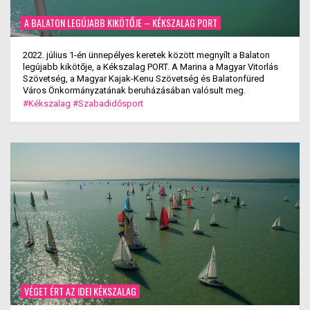
A BALATON LEGÚJABB KIKÖTŐJE – KÉKSZALAG PORT
2022. július 1-én ünnepélyes keretek között megnyílt a Balaton
legújabb kikötője, a Kékszalag PORT. A Marina a Magyar Vitorlás
Szövetség, a Magyar Kajak-Kenu Szövetség és Balatonfüred
Város Önkormányzatának beruházásában valósult meg.
#Kékszalag
#Szabadidősport
VÉGET ÉRT AZ IDEI KÉKSZALAG