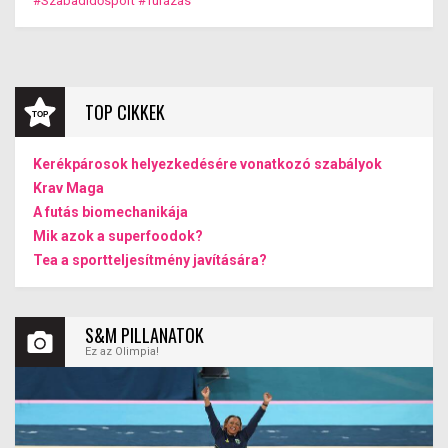
#Szabadidősport
#Túrázás
TOP CIKKEK
Kerékpárosok helyezkedésére vonatkozó szabályok
Krav Maga
A futás biomechanikája
Mik azok a superfoodok?
Tea a sportteljesítmény javítására?
S&M PILLANATOK
Ez az Olimpia!