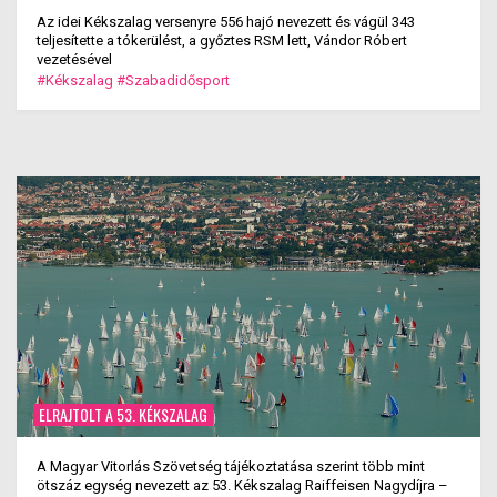
Az idei Kékszalag versenyre 556 hajó nevezett és vágül 343
teljesítette a tókerülést, a győztes RSM lett, Vándor Róbert
vezetésével
#Kékszalag
#Szabadidősport
ELRAJTOLT A 53. KÉKSZALAG
A Magyar Vitorlás Szövetség tájékoztatása szerint több mint
ötszáz egység nevezett az 53. Kékszalag Raiffeisen Nagydíjra –