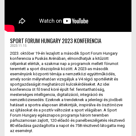
SPORT FORUM HUNGARY 2023 KONFERENCIA
2023.11.15
2023. október 19-én lezajlott a második Sport Forum Hungary
konferencia a Puskás Arénában, elmondhatjuk a kitűzött
céljainkat elértük, a szakmai nap a programok mellett fórumot
teremtett a sport diszciplinái között. A 2023-as második
eseményünk központi témája a nemzetközi együttműködés,
amely során mélyrehatóan vizsgáljuk a V4 régió sportéletét és
sportgazdaságát meghatározó kulcskérdéseket. Az idei
konferencia öt fő trend köré épült fel: fenntarthatóság,
mesterséges intelligencia, digitalizáció, integráció és
nemzetköziesedés. Ezeknek a trendeknek a jelenlegi és jövőbeli
hatásait a sportra alaposan áttekintjük, inspirálva és ösztönözve
az újításokat és a pozitív változást a sport világában. A Sport
Forum Hungary egésznapos programja három teremben
párhuzamosan zajlott, 120 előadó és panelbeszélgetés résztvevő
80 előadása gazdagította a napot és 758 résztvevő látogatta meg
az eseményt.