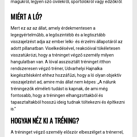
magukról, legyen szó civilekről, sportolókról vagy edzőkről.
MIÉRT A LÓ?
Mert ez az az állat, amely érdekmentesen a
legegyértelműbb, a legőszintébb és a legtisztább
visszajelzést adja az ember lelki- és érzelmi állapotáról az
adott pillanatban. Viselkedésével, reakcióival tökéletesen
visszatükrözi, hogy a tréninget végző személy milyen
hangulatban van. A lóval asszisztált tréninget itthon
rendszeresen végző tréner, Udvarhelyi Hajnalka
kiegészítésként ehhez hozzáfűzi, hogy a ló olyan objektív
visszajelzést ad, amire más állat nem képes: „A nálunk
tréningezők elméleti tudást is kapnak, de ami még
fontosabb, hogy a tréningen elhangzottakból és
tapasztaltakból hosszú ideig tudnak töltekezni és építkezni
is.”
HOGYAN NÉZ KI A TRÉNING?
A tréninget végző személy először elbeszélget a trénerrel,