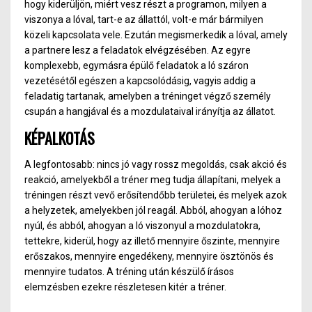
hogy kiderüljön, miért vesz részt a programon, milyen a
viszonya a lóval, tart-e az állattól, volt-e már bármilyen
közeli kapcsolata vele. Ezután megismerkedik a lóval, amely
a partnere lesz a feladatok elvégzésében. Az egyre
komplexebb, egymásra épülő feladatok a ló száron
vezetésétől egészen a kapcsolódásig, vagyis addig a
feladatig tartanak, amelyben a tréninget végző személy
csupán a hangjával és a mozdulataival irányítja az állatot.
KÉPALKOTÁS
A legfontosabb: nincs jó vagy rossz megoldás, csak akció és
reakció, amelyekből a tréner meg tudja állapítani, melyek a
tréningen részt vevő erősítendőbb területei, és melyek azok
a helyzetek, amelyekben jól reagál. Abból, ahogyan a lóhoz
nyúl, és abból, ahogyan a ló viszonyul a mozdulatokra,
tettekre, kiderül, hogy az illető mennyire őszinte, mennyire
erőszakos, mennyire engedékeny, mennyire ösztönös és
mennyire tudatos. A tréning után készülő írásos
elemzésben ezekre részletesen kitér a tréner.