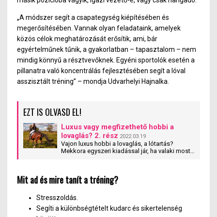
másik pozícióba vágyik, igazi vezető-e, vagy csak hangadó.
„A módszer segít a csapategység kiépítésében és
megerősítésében. Vannak olyan feladataink, amelyek
közös célok meghatározását erősítik, ami, bár
egyértelműnek tűnik, a gyakorlatban – tapasztalom – nem
mindig könnyű a résztvevőknek. Egyéni sportolók esetén a
pillanatra való koncentrálás fejlesztésében segít a lóval
asszisztált tréning” – mondja Udvarhelyi Hajnalka.
EZT IS OLVASD EL!
Luxus vagy megfizethető hobbi a
lovaglás? 2. rész
2022.03.19
Vajon luxus hobbi a lovaglás, a lótartás?
Mekkora egyszeri kiadással jár, ha valaki most
szeretné elkezdeni, illetve milyen rendszeres
költségre számíthat a későbbiekben?
Mit ad és mire tanít a tréning?
Stresszoldás.
Segíti a különbségtételt kudarc és sikertelenség