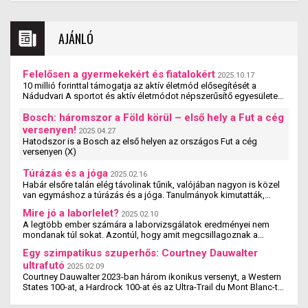
jóllétet is teremt.
AJÁNLÓ
Felelősen a gyermekekért és fiatalokért
2025.10.17
10 millió forinttal támogatja az aktív életmód elősegítését a
Nádudvari A sportot és aktív életmódot népszerűsítő egyesületek,
szervezetek és iskolák szakmai ...
Bosch: háromszor a Föld körül – első hely a Fut a cég
versenyen!
2025.04.27
Hatodszor is a Bosch az első helyen az országos Fut a cég
versenyen (X)
Túrázás és a jóga
2025.02.16
Habár elsőre talán elég távolinak tűnik, valójában nagyon is közel
van egymáshoz a túrázás és a jóga. Tanulmányok kimutatták,
hogy a jógázás és a túrázás ...
Mire jó a laborlelet?
2025.02.10
A legtöbb ember számára a laborvizsgálatok eredményei nem
mondanak túl sokat. Azontúl, hogy amit megcsillagoznak a
laborlelet íven, azok az értékek valószínűleg ...
Egy szimpatikus szuperhős: Courtney Dauwalter
ultrafutó
2025.02.09
Courtney Dauwalter 2023-ban három ikonikus versenyt, a Western
States 100-at, a Hardrock 100-at és az Ultra-Trail du Mont Blanc-t
is megnyerte. Ez rajta kívül eddig még ...