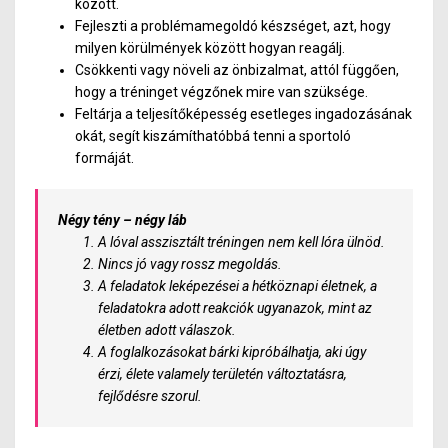
között.
Fejleszti a problémamegoldó készséget, azt, hogy
milyen körülmények között hogyan reagálj.
Csökkenti vagy növeli az önbizalmat, attól függően,
hogy a tréninget végzőnek mire van szüksége.
Feltárja a teljesítőképesség esetleges ingadozásának
okát, segít kiszámíthatóbbá tenni a sportoló
formáját.
Négy tény – négy láb
A lóval asszisztált tréningen nem kell lóra ülnöd.
Nincs jó vagy rossz megoldás.
A feladatok leképezései a hétköznapi életnek, a
feladatokra adott reakciók ugyanazok, mint az
életben adott válaszok.
A foglalkozásokat bárki kipróbálhatja, aki úgy
érzi, élete valamely területén változtatásra,
fejlődésre szorul.