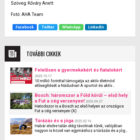
Szöveg: Kőváry Anett
Fotó: AHA Team
Facebook
Twitter
WhatsApp
LinkedIn
TOVÁBBI CIKKEK
Felelősen a gyermekekért és fiatalokért
2025.10.17
10 millió forinttal támogatja az aktív életmód
elősegítését a Nádudvari A sportot és aktív
életmódot népszerűsítő egyesületek, szervezetek és
iskolák szakmai tevékenységét támogatja a
Bosch: háromszor a Föld körül – első hely
Nádudvari hamarosan induló pályázata. A
a Fut a cég versenyen!
2025.04.27
#mitehetünktöbbet pályzat a cég társadalmi
Hatodszor is a Bosch az első helyen az országos
felelősségvállalási programjának új eleme. A
Fut a cég versenyen (X)
pályázaton olyan magyarországi szervezetek
vehetnek részt, amelyek 5 és 25 év közötti fiatalok
Túrázás és a jóga
2025.02.16
számára biztosítják a rendszeres mozgás,
Habár elsőre talán elég távolinak tűnik, valójában
sportolás lehetőségét – jelentette be Nagy Ádám, a
nagyon is közel van egymáshoz a túrázás és a jóga.
Nádudvari Élelmiszer Kft. ügyvezető igazgatója.
Tanulmányok kimutatták, hogy a jógázás és a
túrázás együtt nemcsak fizikai, hanem mentális