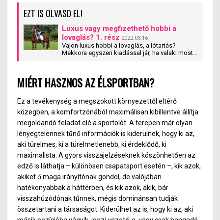
EZT IS OLVASD EL!
Luxus vagy megfizethető hobbi a
lovaglás? 1. rész
2022.03.16
Vajon luxus hobbi a lovaglás, a lótartás?
Mekkora egyszeri kiadással jár, ha valaki most
szeretné elkezdeni, illetve milyen rendszeres
költségre számíthat a későbbiekben?
MIÉRT HASZNOS AZ ÉLSPORTBAN?
Ez a tevékenység a megszokott környezettől eltérő
közegben, a komfortzónából maximálisan kibillentve állítja
megoldandó feladat elé a sportolót. A terepen már olyan
lényegtelennek tűnő információk is kiderülnek, hogy ki az,
aki türelmes, ki a türelmetlenebb, ki érdeklődő, ki
maximalista. A gyors visszajelzéseknek köszönhetően az
edző is láthatja – különösen csapatsport esetén –, kik azok,
akiket ő maga irányítónak gondol, de valójában
hatékonyabbak a háttérben, és kik azok, akik, bár
visszahúzódónak tűnnek, mégis dominánsan tudják
összetartani a társaságot. Kiderülhet az is, hogy ki az, aki