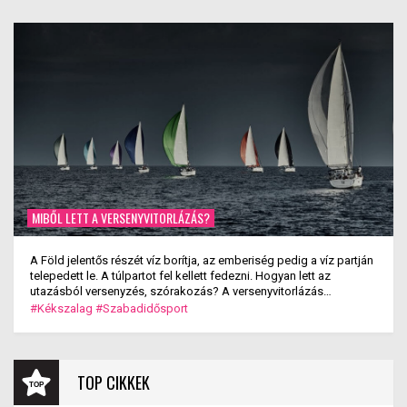
MIBŐL LETT A VERSENYVITORLÁZÁS?
A Föld jelentős részét víz borítja, az emberiség pedig a víz partján
telepedett le. A túlpartot fel kellett fedezni. Hogyan lett az
utazásból versenyzés, szórakozás? A versenyvitorlázás
kialakulása.
#Kékszalag
#Szabadidősport
TOP CIKKEK