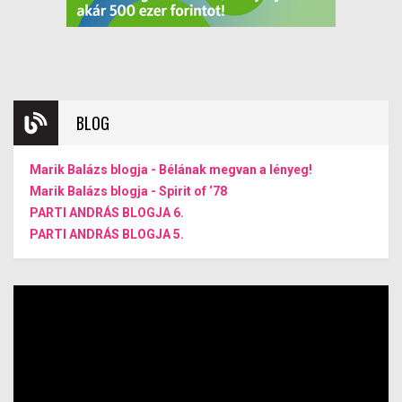
BLOG
Marik Balázs blogja - Bélának megvan a lényeg!
Marik Balázs blogja - Spirit of ‘78
PARTI ANDRÁS BLOGJA 6.
PARTI ANDRÁS BLOGJA 5.