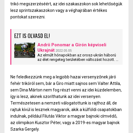
trikó megszerzéséért, az idei szakaszokon sok lehetőségük
lesz sprintszakaszokon vagy a véghajrában értékes
pontokat szerezni.
EZT IS OLVASD EL!
Andrii Ponomar a Girón képviseli
Ukrajnát
2022.05.05
Az elmúlt hónapokban az orosz-ukrán háború
az élet rengeteg területében változást hozott. A
sport is érintett, hiszen a legtöbb szövetség
kitiltotta az orosz és a fehérorosz versenyzőket.
Illetve az ukránok száma is lecsökkent. Andrii
Ne feledkezzünk meg a legjobb hazai versenyzőnek járó
Ponomar viszont ott lesz az idei Giron, és
küzdeni fog az országáért.
fehér trikóról sem, bár a Giro miatt sajnos sem Valter Attila,
sem Dina Márton nem fog részt venni az idei küzdelemben,
így is lesz, akinek szoríthatunk az idei versenyen.
Természetesen a nemzeti válogatottunk is rajthoz áll, de
rajtuk kívül is lesznek magyarok, akik a külföldi csapatokban
indulnak, például Filutás Viktor a magyar bajnoki címvédő,
az olimpikon Kusztor Péter, vagy a 2019-es magyar bajnok
Szarka Gergely.