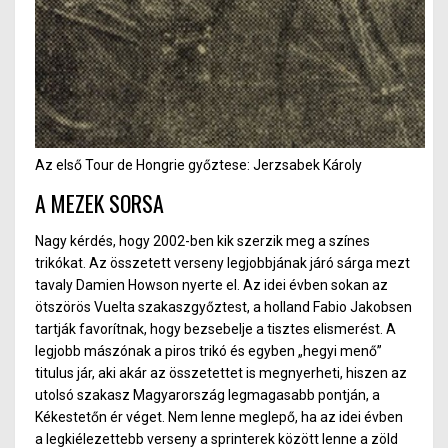
Az első Tour de Hongrie győztese: Jerzsabek Károly
A MEZEK SORSA
Nagy kérdés, hogy 2002-ben kik szerzik meg a színes
trikókat. Az összetett verseny legjobbjának járó sárga mezt
tavaly Damien Howson nyerte el. Az idei évben sokan az
ötszörös Vuelta szakaszgyőztest, a holland Fabio Jakobsen
tartják favorítnak, hogy bezsebelje a tisztes elismerést. A
legjobb mászónak a piros trikó és egyben „hegyi menő”
titulus jár, aki akár az összetettet is megnyerheti, hiszen az
utolsó szakasz Magyarország legmagasabb pontján, a
Kékestetőn ér véget. Nem lenne meglepő, ha az idei évben
a legkiélezettebb verseny a sprinterek között lenne a zöld