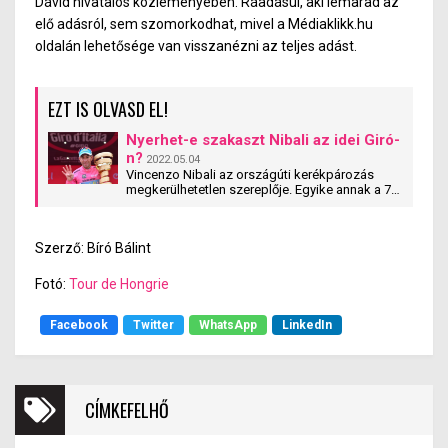
Dávid hivatalos közleményében. Ráadásul, aki lemarad az
elő adásról, sem szomorkodhat, mivel a Médiaklikk.hu
oldalán lehetősége van visszanézni az teljes adást.
EZT IS OLVASD EL!
Nyerhet-e szakaszt Nibali az idei Giró-
n?
2022.05.04
Vincenzo Nibali az országúti kerékpározás
megkerülhetetlen szereplője. Egyike annak a 7
versenyzőnek, akik mindegyik háromhetest
megnyerték karrierjük alatt. Megnézzük, miért
lehet számára különleges az idei Giró?
Szerző: Bíró Bálint
Fotó:
Tour de Hongrie
Facebook
Twitter
WhatsApp
LinkedIn
CÍMKEFELHŐ