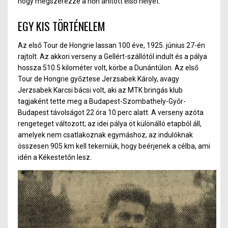
hogy megszerezze a hőn áhított első helyet.
EGY KIS TÖRTÉNELEM
Az első Tour de Hongrie lassan 100 éve, 1925. június 27-én
rajtolt. Az akkori verseny a Gellért-szállótól indult és a pálya
hossza 510.5 kilométer volt, körbe a Dunántúlon. Az első
Tour de Hongrie győztese Jerzsabek Károly, avagy
Jerzsabek Karcsi bácsi volt, aki az MTK bringás klub
tagjaként tette meg a Budapest-Szombathely-Győr-
Budapest távolságot 22 óra 10 perc alatt. A verseny azóta
rengeteget változott; az idei pálya öt különálló etapból áll,
amelyek nem csatlakoznak egymáshoz, az indulóknak
összesen 905 km kell tekerniük, hogy beérjenek a célba, ami
idén a Kékestetőn lesz.