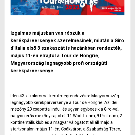
Izgalmas májusban van részük a
kerékpárversenyek szerelmesinek, miután a Giro
d’Italia első 3 szakaszát is hazánkban rendezték,
május 11-én elrajtol a Tour de Hongrie,
Magyarország legnagyobb profi országúti
kerékpárversenye.
Idén 43. alkalommal kerül megrendezésre Magyarország
legnagyobb kerékpárversenye a Tour de Hongrie. Az idei
mezőny 23 csapattal indul, és ugyan egybeesik a Giro-val,
nagyon erős mezőny rajtol el. 11 WorldTeam, 9 ProTeam, 2
kontinentális klub és a magyar válogatott áll áll majd a
startvonalon május 11-én, Csákváron, a Szabadság Téren,