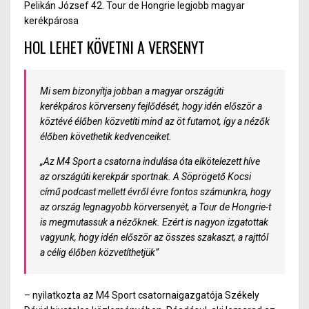
Pelikán József 42. Tour de Hongrie legjobb magyar
kerékpárosa
HOL LEHET KÖVETNI A VERSENYT
Mi sem bizonyítja jobban a magyar országúti
kerékpáros körverseny fejlődését, hogy idén először a
köztévé élőben közvetíti mind az öt futamot, így a nézők
élőben követhetik kedvenceiket.
„Az M4 Sport a csatorna indulása óta elkötelezett híve
az országúti kerekpár sportnak. A Söprögető Kocsi
című podcast mellett évről évre fontos számunkra, hogy
az ország legnagyobb körversenyét, a Tour de Hongrie-t
is megmutassuk a nézőknek. Ezért is nagyon izgatottak
vagyunk, hogy idén először az összes szakaszt, a rajttól
a célig élőben közvetíthetjük”
– nyilatkozta az M4 Sport csatornaigazgatója Székely