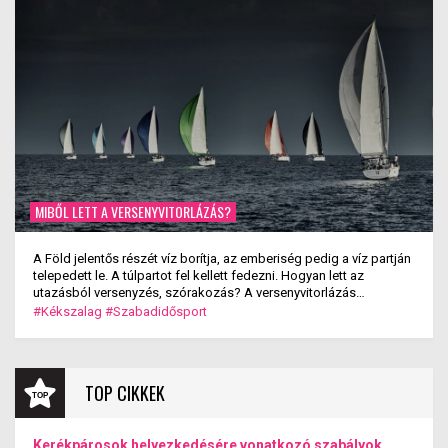
MIBŐL LETT A VERSENYVITORLÁZÁS?
A Föld jelentős részét víz borítja, az emberiség pedig a víz partján
telepedett le. A túlpartot fel kellett fedezni. Hogyan lett az
utazásból versenyzés, szórakozás? A versenyvitorlázás
kialakulása.
#Kékszalag
#Szabadidősport
TOP CIKKEK
Kerékpárosok helyezkedésére vonatkozó szabályok