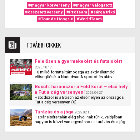
#magyar körverseny
#magyar válogatott
#összetett verseny
#ProTeam
#sárga trikó
#Tour de Hongrie
#WorldTeam
TOVÁBBI CIKKEK
Felelősen a gyermekekért és fiatalokért
2025.10.17
10 millió forinttal támogatja az aktív életmód
elősegítését a Nádudvari A sportot és aktív
életmódot népszerűsítő egyesületek, szervezetek és
iskolák szakmai tevékenységét támogatja a
Bosch: háromszor a Föld körül – első hely
Nádudvari hamarosan induló pályázata. A
a Fut a cég versenyen!
2025.04.27
#mitehetünktöbbet pályzat a cég társadalmi
Hatodszor is a Bosch az első helyen az országos
felelősségvállalási programjának új eleme. A
Fut a cég versenyen (X)
pályázaton olyan magyarországi szervezetek
vehetnek részt, amelyek 5 és 25 év közötti fiatalok
Túrázás és a jóga
2025.02.16
számára biztosítják a rendszeres mozgás,
Habár elsőre talán elég távolinak tűnik, valójában
sportolás lehetőségét – jelentette be Nagy Ádám, a
nagyon is közel van egymáshoz a túrázás és a jóga.
Nádudvari Élelmiszer Kft. ügyvezető igazgatója.
Tanulmányok kimutatták, hogy a jógázás és a
túrázás együtt nemcsak fizikai, hanem mentális
jóllétet is teremt.