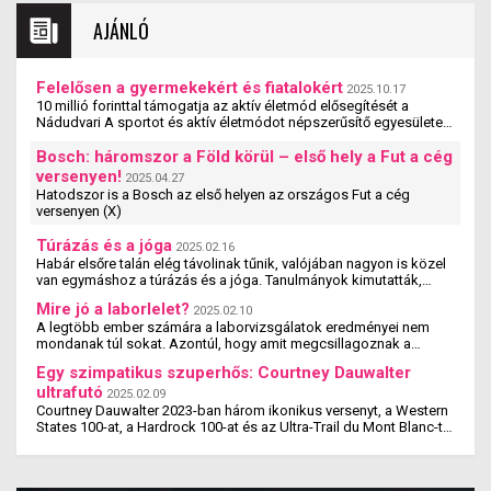
AJÁNLÓ
Felelősen a gyermekekért és fiatalokért
2025.10.17
10 millió forinttal támogatja az aktív életmód elősegítését a
Nádudvari A sportot és aktív életmódot népszerűsítő egyesületek,
szervezetek és iskolák szakmai ...
Bosch: háromszor a Föld körül – első hely a Fut a cég
versenyen!
2025.04.27
Hatodszor is a Bosch az első helyen az országos Fut a cég
versenyen (X)
Túrázás és a jóga
2025.02.16
Habár elsőre talán elég távolinak tűnik, valójában nagyon is közel
van egymáshoz a túrázás és a jóga. Tanulmányok kimutatták,
hogy a jógázás és a túrázás ...
Mire jó a laborlelet?
2025.02.10
A legtöbb ember számára a laborvizsgálatok eredményei nem
mondanak túl sokat. Azontúl, hogy amit megcsillagoznak a
laborlelet íven, azok az értékek valószínűleg ...
Egy szimpatikus szuperhős: Courtney Dauwalter
ultrafutó
2025.02.09
Courtney Dauwalter 2023-ban három ikonikus versenyt, a Western
States 100-at, a Hardrock 100-at és az Ultra-Trail du Mont Blanc-t
is megnyerte. Ez rajta kívül eddig még ...