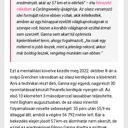
eredményét, akár az 57 km-et is elérheti” – írta
felvezető
cikkében
a Cyclingweekly újságírója. Az olasz versenyző
idei formáját nézve ebben voltak, akik kételkedtek,
amiben az egy hónappal ezelőtti világbajnokságnak is
szerepe volt, hiszen a korábbi világbajnok ezúttal érmet
sem szerzett. Ganna sem akart túl optimista
kijelentéseket tenni, ahogy fogalmazott, „ha csak egy
méterrel is jobb leszek, mint a jelenlegi rekord, akkor
már boldog leszek, rengeteg munkám van ebben.”
Ezt a mentalitást követve kezdte meg 2022. október 8-án a
svájci Grenchen városában az olasz kerékpáros a kísérletét.
Ami a technikai részt illeti, Ganna egy egyedi, nagyrészt 3D
nyomtatással készült Pinarello kerékpár nyergén ült. Az
első 10 kilométert 3 másodperccel lassabban teljesítette,
mint Bigham augusztusban, de az olasz innentől
folyamatosan növelte sebességét. 35 perc után 55,9-es
átlaggal állt, amiből a végére 56.792 méter lett. Bár a
bekezdés elején jósolt 57 km-es álomhatár nem sikerült, de
ezzel az eredménnyel Filippo Ganna átadta a múltnak