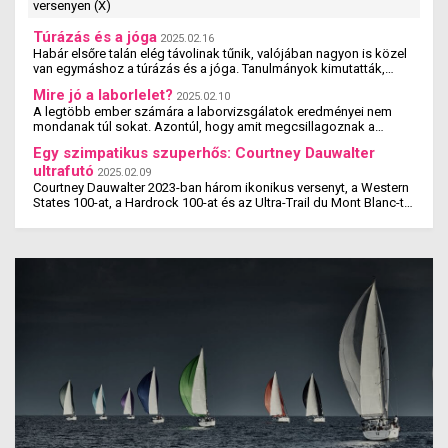
versenyen (X)
Túrázás és a jóga
2025.02.16
Habár elsőre talán elég távolinak tűnik, valójában nagyon is közel
van egymáshoz a túrázás és a jóga. Tanulmányok kimutatták,
hogy a jógázás és a túrázás ...
Mire jó a laborlelet?
2025.02.10
A legtöbb ember számára a laborvizsgálatok eredményei nem
mondanak túl sokat. Azontúl, hogy amit megcsillagoznak a
laborlelet íven, azok az értékek valószínűleg ...
Egy szimpatikus szuperhős: Courtney Dauwalter
ultrafutó
2025.02.09
Courtney Dauwalter 2023-ban három ikonikus versenyt, a Western
States 100-at, a Hardrock 100-at és az Ultra-Trail du Mont Blanc-t
is megnyerte. Ez rajta kívül eddig még ...