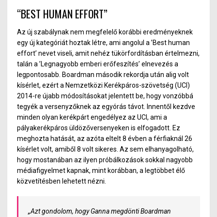
“BEST HUMAN EFFORT”
Az új szabálynak nem megfelelő korábbi eredményeknek
egy új kategóriát hoztak létre, ami angolul a ’Best human
effort’ nevet viseli, amit nehéz tükörfordításban értelmezni,
talán a ’Legnagyobb emberi erőfeszítés’ elnevezés a
legpontosabb. Boardman második rekordja után alig volt
kísérlet, ezért a Nemzetközi Kerékpáros-szövetség (UCI)
2014-re újabb módosításokat jelentett be, hogy vonzóbbá
tegyék a versenyzőknek az egyórás távot. Innentől kezdve
minden olyan kerékpárt engedélyez az UCI, ami a
pályakerékpáros üldözőversenyeken is elfogadott. Ez
meghozta hatását, az azóta eltelt 8 évben a férfiaknál 26
kísérlet volt, amiből 8 volt sikeres. Az sem elhanyagolható,
hogy mostanában az ilyen próbálkozások sokkal nagyobb
médiafigyelmet kapnak, mint korábban, a legtöbbet élő
közvetítésben lehetett nézni.
„Azt gondolom, hogy Ganna megdönti Boardman