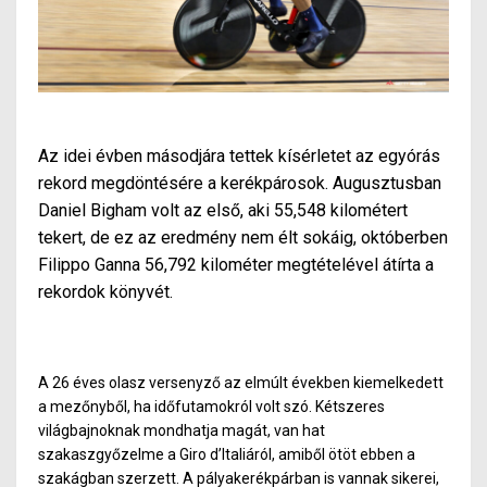
Az idei évben másodjára tettek kísérletet az egyórás
rekord megdöntésére a kerékpárosok. Augusztusban
Daniel Bigham volt az első, aki 55,548 kilométert
tekert, de ez az eredmény nem élt sokáig, októberben
Filippo Ganna 56,792 kilométer megtételével átírta a
rekordok könyvét.
A 26 éves olasz versenyző az elmúlt években kiemelkedett
a mezőnyből, ha időfutamokról volt szó. Kétszeres
világbajnoknak mondhatja magát, van hat
szakaszgyőzelme a Giro d’Italiáról, amiből ötöt ebben a
szakágban szerzett. A pályakerékpárban is vannak sikerei,