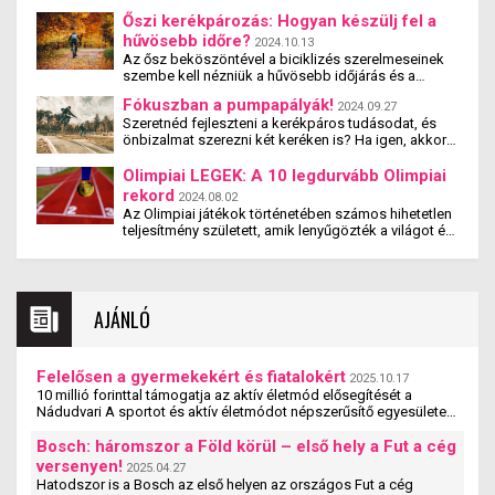
Őszi kerékpározás: Hogyan készülj fel a
hűvösebb időre?
2024.10.13
Az ősz beköszöntével a biciklizés szerelmeseinek
szembe kell nézniük a hűvösebb időjárás és a
változékony útviszonyok kihívásaival. A megfelelő
Fókuszban a pumpapályák!
2024.09.27
ruházat, felszerelés és felkészülés segít abban,
Szeretnéd fejleszteni a kerékpáros tudásodat, és
hogy az őszi kerékpározás is biztonságos és
önbizalmat szerezni két keréken is? Ha igen, akkor
élvezetes maradjon. Fedezd fel, hogyan védheted
várnak pumpapályák, ezeket hurkokból és dimbes-
meg magad a hidegtől, az esőtől, és hogyan
dombos kanyarokból alakítottak ki, kifejezetten a
Olimpiai LEGEK: A 10 legdurvább Olimpiai
előzheted meg a szezonális sérüléseket!
bringázás szerelmeseinek. Úgy tervezték, hogy
rekord
2024.08.02
maximalizálja a lendületet, így minimális
Az Olimpiai játékok történetében számos hihetetlen
pedálozással élményekkel teli pillanatokat lehet
teljesítmény született, amik lenyűgözték a világot és
gyűjteni egy ilyen pump tracken. Nézzük is, miről
örökre beírták magukat a sporttörténelembe. Az
szól ez a műfaj!
alábbiakban bemutatjuk a tíz legdurvább Olimpiai
rekordot, amik minden sportkedvelőt ámulatba
ejtenek.
AJÁNLÓ
Felelősen a gyermekekért és fiatalokért
2025.10.17
10 millió forinttal támogatja az aktív életmód elősegítését a
Nádudvari A sportot és aktív életmódot népszerűsítő egyesületek,
szervezetek és iskolák szakmai ...
Bosch: háromszor a Föld körül – első hely a Fut a cég
versenyen!
2025.04.27
Hatodszor is a Bosch az első helyen az országos Fut a cég