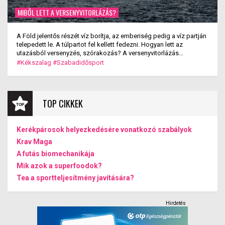
MIBŐL LETT A VERSENYVITORLÁZÁS?
A Föld jelentős részét víz borítja, az emberiség pedig a víz partján
telepedett le. A túlpartot fel kellett fedezni. Hogyan lett az
utazásból versenyzés, szórakozás? A versenyvitorlázás
kialakulása.
#Kékszalag
#Szabadidősport
TOP CIKKEK
Kerékpárosok helyezkedésére vonatkozó szabályok
Krav Maga
A futás biomechanikája
Mik azok a superfoodok?
Tea a sportteljesítmény javítására?
Hirdetés