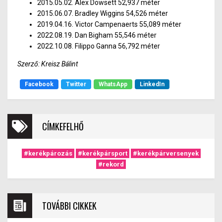
2015.05.02.
Alex Dowsett
52,937 méter
2015.06.07.
Bradley Wiggins
54,526 méter
2019.04.16.
Victor Campenaerts
55,089 méter
2022.08.19.
Dan Bigham
55,546 méter
2022.10.08.
Filippo Ganna
56,792 méter
Szerző: Kreisz Bálint
Facebook
Twitter
WhatsApp
LinkedIn
CÍMKEFELHŐ
#kerékpározás
#kerékpársport
#kerékpárversenyek
#rekord
TOVÁBBI CIKKEK