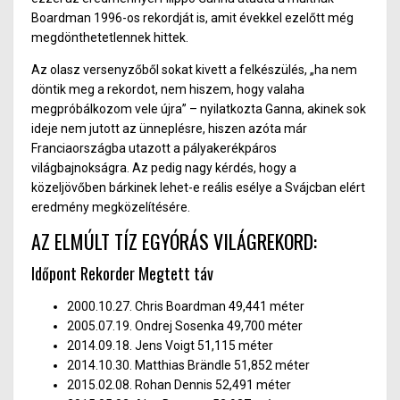
Boardman 1996-os rekordját is, amit évekkel ezelőtt még
megdönthetetlennek hittek.
Az olasz versenyzőből sokat kivett a felkészülés, „ha nem
döntik meg a rekordot, nem hiszem, hogy valaha
megpróbálkozom vele újra” – nyilatkozta Ganna, akinek sok
ideje nem jutott az ünneplésre, hiszen azóta már
Franciaországba utazott a pályakerékpáros
világbajnokságra. Az pedig nagy kérdés, hogy a
közeljövőben bárkinek lehet-e reális esélye a Svájcban elért
eredmény megközelítésére.
AZ ELMÚLT TÍZ EGYÓRÁS VILÁGREKORD:
Időpont Rekorder Megtett táv
2000.10.27.
Chris Boardman
49,441 méter
2005.07.19.
Ondrej Sosenka
49,700
méter
2014.09.18.
Jens Voigt
51,115
méter
2014.10.30.
Matthias Brändle
51,852 méter
2015.02.08.
Rohan Dennis
52,491 méter