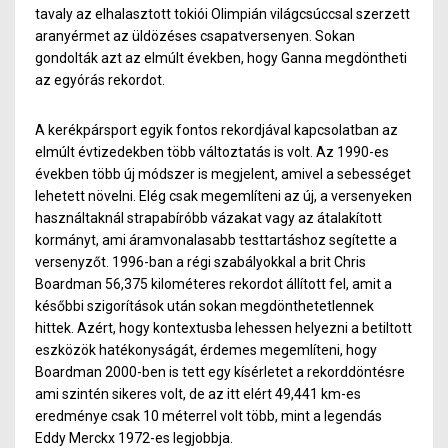
tavaly az elhalasztott tokiói Olimpián világcsúccsal szerzett
aranyérmet az üldözéses csapatversenyen. Sokan
gondolták azt az elmúlt években, hogy Ganna megdöntheti
az egyórás rekordot.
A kerékpársport egyik fontos rekordjával kapcsolatban az
elmúlt évtizedekben több változtatás is volt. Az 1990-es
években több új módszer is megjelent, amivel a sebességet
lehetett növelni. Elég csak megemlíteni az új, a versenyeken
használtaknál strapabíróbb vázakat vagy az átalakított
kormányt, ami áramvonalasabb testtartáshoz segítette a
versenyzőt. 1996-ban a régi szabályokkal a brit Chris
Boardman 56,375 kilométeres rekordot állított fel, amit a
későbbi szigorítások után sokan megdönthetetlennek
hittek. Azért, hogy kontextusba lehessen helyezni a betiltott
eszközök hatékonyságát, érdemes megemlíteni, hogy
Boardman 2000-ben is tett egy kísérletet a rekorddöntésre
ami szintén sikeres volt, de az itt elért 49,441 km-es
eredménye csak 10 méterrel volt több, mint a legendás
Eddy Merckx 1972-es legjobbja.