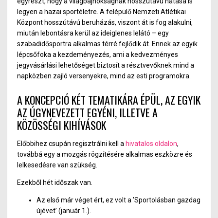
egyrészt, hogy a világbajnokságnak hosszútávú hatása is
legyen a hazai sportéletre. A felépülő Nemzeti Atlétikai
Központ hosszútávú beruházás, viszont át is fog alakulni,
miután lebontásra kerül az ideiglenes lelátó – egy
szabadidősportra alkalmas térré fejlődik át. Ennek az egyik
lépcsőfoka a kezdeményezés, ami a kedvezményes
jegyvásárlási lehetőséget biztosít a résztvevőknek mind a
napközben zajló versenyekre, mind az esti programokra.
A KONCEPCIÓ KÉT TEMATIKÁRA ÉPÜL, AZ EGYIK
AZ ÚGYNEVEZETT EGYÉNI, ILLETVE A
KÖZÖSSÉGI KIHÍVÁSOK
Előbbihez csupán regisztrálni kell a
hivatalos oldalon
,
továbbá egy a mozgás rögzítésére alkalmas eszközre és
lelkesedésre van szükség.
Ezekből hét időszak van.
Az első már véget ért, ez volt a ’Sportolásban gazdag
újévet’ (január 1.).