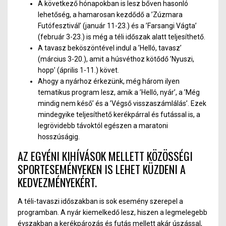
A következő hónapokban is lesz bőven hasonló
lehetőség, a hamarosan kezdődő a ’Zúzmara
Futófesztivál’ (január 11-23.) és a ’Farsangi Vágta’
(február 3-23.) is még a téli időszak alatt teljesíthető.
A tavasz beköszöntével indul a ’Helló, tavasz’
(március 3-20.), amit a húsvéthoz kötődő ’Nyuszi,
hopp’ (április 1-11.) követ.
Ahogy a nyárhoz érkezünk, még három ilyen
tematikus program lesz, amik a ’Helló, nyár’, a ’Még
mindig nem késő’ és a ’Végső visszaszámlálás’. Ezek
mindegyike teljesíthető kerékpárral és futással is, a
legrövidebb távoktól egészen a maratoni
hosszúságig.
AZ EGYÉNI KIHÍVÁSOK MELLETT KÖZÖSSÉGI
SPORTESEMÉNYEKEN IS LEHET KÜZDENI A
KEDVEZMÉNYEKÉRT.
A téli-tavaszi időszakban is sok esemény szerepel a
programban. A nyár kiemelkedő lesz, hiszen a legmelegebb
évszakban a kerékpározás és futás mellett akár úszással,