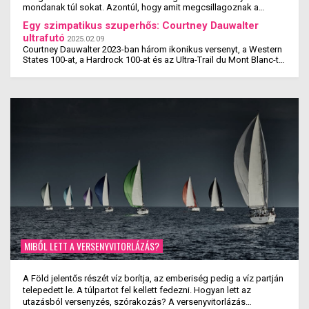
mondanak túl sokat. Azontúl, hogy amit megcsillagoznak a
laborlelet íven, azok az értékek valószínűleg ...
Egy szimpatikus szuperhős: Courtney Dauwalter
ultrafutó
2025.02.09
Courtney Dauwalter 2023-ban három ikonikus versenyt, a Western
States 100-at, a Hardrock 100-at és az Ultra-Trail du Mont Blanc-t
is megnyerte. Ez rajta kívül eddig még ...
MIBŐL LETT A VERSENYVITORLÁZÁS?
A Föld jelentős részét víz borítja, az emberiség pedig a víz partján
telepedett le. A túlpartot fel kellett fedezni. Hogyan lett az
utazásból versenyzés, szórakozás? A versenyvitorlázás