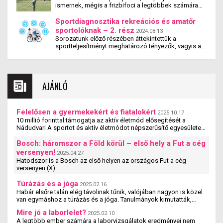
ismernek, mégis a frizbifoci a legtöbbek számára
érdemes beiktatni ezt az egyszerű mozgásformát a
újdonságként cseng. De legyen szó akár iskolai
mindennapi rutinba, és hogyan profitálhatunk belőle
kirándulásról, családi kikapcsolódásról, akár
Sportdiagnosztika rekreációs és amatőr
hosszú távon.
munkahelyi csapatépítő programról, a frizbifoci
sportolóknak – 2. rész
2024.08.13
minden bizonnyal megfelelő választás lesz.
Sorozatunk előző részében áttekintettük a
sportteljesítményt meghatározó tényezők, vagyis a
teljesítményfaktorok fő csoportjait, valamint
megismertük a sportdiagnosztika fogalmát, amely
nem más, mint ezeknek a tényezőknek az objektív
felmérésére szolgáló vizsgálati módszerek
AJÁNLÓ
gyűjtőneve.
Felelősen a gyermekekért és fiatalokért
2025.10.17
10 millió forinttal támogatja az aktív életmód elősegítését a
Nádudvari A sportot és aktív életmódot népszerűsítő egyesületek,
szervezetek és iskolák szakmai ...
Bosch: háromszor a Föld körül – első hely a Fut a cég
versenyen!
2025.04.27
Hatodszor is a Bosch az első helyen az országos Fut a cég
versenyen (X)
Túrázás és a jóga
2025.02.16
Habár elsőre talán elég távolinak tűnik, valójában nagyon is közel
van egymáshoz a túrázás és a jóga. Tanulmányok kimutatták,
hogy a jógázás és a túrázás ...
Mire jó a laborlelet?
2025.02.10
A legtöbb ember számára a laborvizsgálatok eredményei nem