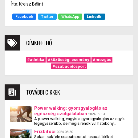
Írta: Kreisz Bálint
Facebook
Twitter
WhatsApp
LinkedIn
CÍMKEFELHŐ
#atlétika
#közösségi esemény
#mozgás
#szabadidősport
TOVÁBBI CIKKEK
Power walking: gyorsgyaloglás az
egészség szolgálatában
2024.09.13
A power walking, vagyis a gyorsgyaloglás az egyik
legegyszerűbb, de mégis rendkívül hatékony
mozgásforma. Amellett, hogy segíti a fogyást és
Frizbifoci
2024.08.30
javítja az erőnlétet, számos egyéb egészségügyi
Sokan sokféle csapatsportot, csapatjátékot
előnnyel is jár. Ebben a cikkben megvizsgáljuk, miért