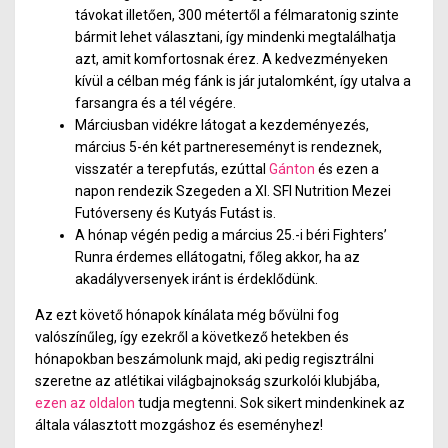
távokat illetően, 300 métertől a félmaratonig szinte
bármit lehet választani, így mindenki megtalálhatja
azt, amit komfortosnak érez. A kedvezményeken
kívül a célban még fánk is jár jutalomként, így utalva a
farsangra és a tél végére.
Márciusban vidékre látogat a kezdeményezés,
március 5-én két partnereseményt is rendeznek,
visszatér a terepfutás, ezúttal
Gánton
és ezen a
napon rendezik Szegeden a XI. SFI Nutrition Mezei
Futóverseny és Kutyás Futást is.
A hónap végén pedig a március 25.-i béri Fighters’
Runra érdemes ellátogatni, főleg akkor, ha az
akadályversenyek iránt is érdeklődünk.
Az ezt követő hónapok kínálata még bővülni fog
valószínűleg, így ezekről a következő hetekben és
hónapokban beszámolunk majd, aki pedig regisztrálni
szeretne az atlétikai világbajnokság szurkolói klubjába,
ezen az oldalon
tudja megtenni. Sok sikert mindenkinek az
általa választott mozgáshoz és eseményhez!