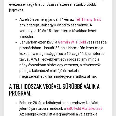
evezéssel vagy triatlonozással szerezhetünk olcsóbb
jegyeket.
Az első esemény január 14-én az
Téli Tihany Trail,
ami a terepfutók egyik évindító eseménye. A
versenyen 10 és 15 kilométeres távokban lehet
elindulni.
Januárban ezen kívül a
Garmin WTF Cold
vesz részt a
promócióban. Január 22-én a Normafán lehet majd
küzdeni a magassággal és a 10 vagy 11 kilométeres
távval. A WTF egyébként egy sorozat, ami mind a
négy évszakban hirdet egy versenyt, a résztvevők
pedig a különböző mintájú érmeket is
megszerezhetik, ha mindegyiken rajthoz állnak.
A TÉLI IDŐSZAK VÉGÉVEL SŰRŰBBÉ VÁLIK A
PROGRAM.
Február 26-án a kőbányai pincerendszer kihívást
jelentő járataiban rendezik a
BBU Föld Alatti Futást
.
Az eddigiek közül itt a legnagyobb a választék a