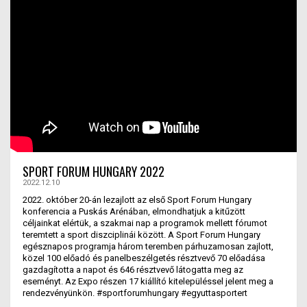
SPORT FORUM HUNGARY 2022
2022.12.10
2022. október 20-án lezajlott az első Sport Forum Hungary
konferencia a Puskás Arénában, elmondhatjuk a kitűzött
céljainkat elértük, a szakmai nap a programok mellett fórumot
teremtett a sport diszciplinái között. A Sport Forum Hungary
egésznapos programja három teremben párhuzamosan zajlott,
közel 100 előadó és panelbeszélgetés résztvevő 70 előadása
gazdagította a napot és 646 résztvevő látogatta meg az
eseményt. Az Expo részen 17 kiállító kitelepüléssel jelent meg a
rendezvényünkön. #sportforumhungary #egyuttasportert