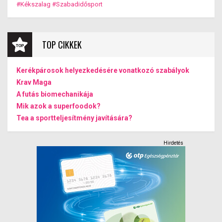
kialakulása.
#Kékszalag
#Szabadidősport
TOP CIKKEK
Kerékpárosok helyezkedésére vonatkozó szabályok
Krav Maga
A futás biomechanikája
Mik azok a superfoodok?
Tea a sportteljesítmény javítására?
Hirdetés