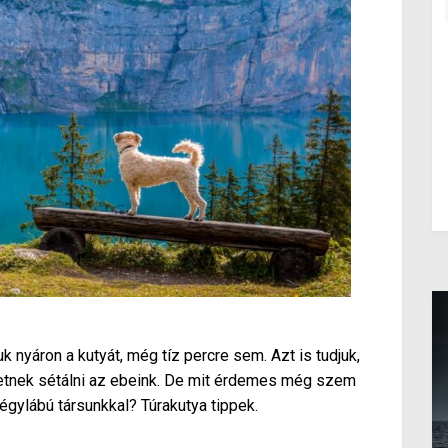
 nyáron a kutyát, még tíz percre sem. Azt is tudjuk,
etnek sétálni az ebeink. De mit érdemes még szem
 négylábú társunkkal? Túrakutya tippek.