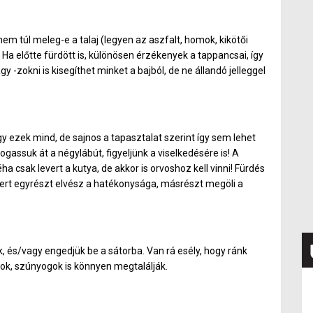
m túl meleg-e a talaj (legyen az aszfalt, homok, kikötői
i. Ha előtte fürdött is, különösen érzékenyek a tappancsai, így
 -zokni is kisegíthet minket a bajból, de ne állandó jelleggel
gy ezek mind, de sajnos a tapasztalat szerint így sem lehet
assuk át a négylábút, figyeljünk a viselkedésére is! A
a csak levert a kutya, de akkor is orvoshoz kell vinni! Fürdés
mert egyrészt elvész a hatékonysága, másrészt megöli a
, és/vagy engedjük be a sátorba. Van rá esély, hogy ránk
csok, szúnyogok is könnyen megtalálják.