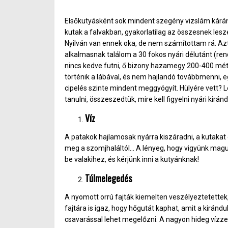
Elsőkutyásként sok mindent szegény vizslám kárán
kutak a falvakban, gyakorlatilag az összesnek lesz
Nyilván van ennek oka, de nem számítottam rá.
Azt
alkalmasnak találom a 30 fokos nyári délutánt (ren
nincs kedve futni, ő bizony hazamegy 200-400 mét
történik a lábával, és nem hajlandó továbbmenni, 
cipelés szinte mindent meggyógyít. Hülyére vett? 
tanulni, összeszedtük, mire kell figyelni nyári kirán
Víz
A patakok hajlamosak nyárra kiszáradni, a kutakat 
meg a szomjhaláltól… A lényeg, hogy vigyünk magun
be valakihez, és kérjünk inni a kutyánknak!
Túlmelegedés
A nyomott orrú fajták kiemelten veszélyeztetettek,
fajtára is igaz, hogy hőgutát kaphat, amit a kiránd
csavarással lehet megelőzni. A nagyon hideg vízzel