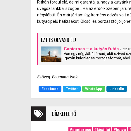
Ritkán fordul elő, de mi garantálja, hogy a kutyán
üvegszilánkba, szögbe… Ha az erdő közepén járunk, é
négylábút. Én már jártam így, kemény edzés volt a 
kutyacipelő hátizsákot. Olcsó, és borzasztó jól jöhet
EZT IS OLVASD EL!
Canicross – a kutyás futás
2022.10
Van egy négylábú társad, akit szíved sz
igazán különleges mozgásformát, ahol a
Canicross a canine és cross country, az
sport, ahol a kutya egy rugalmas pórázz
Szöveg: Baumann Viola
Facebook
Twitter
WhatsApp
LinkedIn
CÍMKEFELHŐ
#canicross
#kisállat
#kutya