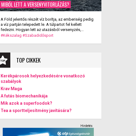
MIBŐL LETT A VERSENYVITORLÁZÁS?
A Föld jelentős részét víz borítja, az emberiség pedig
a víz partján telepedett le. A túlpartot fel kellett
fedezni. Hogyan lett az utazásból versenyzés,
szórakozás? A versenyvitorlázás kialakulása.
#Kékszalag
#Szabadidősport
TOP CIKKEK
Kerékpárosok helyezkedésére vonatkozó
szabályok
Krav Maga
A futás biomechanikája
Mik azok a superfoodok?
Tea a sportteljesítmény javítására?
Hirdetés