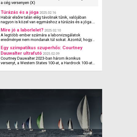
a cég versenyen (X)
Túrázás és a jóga
2025.02.16
Habár elsőre talán elég távolinak tűnik, valójában
nagyon is közel van egymáshoz a túrázás és a jóga.
Tanulmányok kimutatták, hogy a jógázás és a túrázás
Mire jó a laborlelet?
2025.02.10
...
A legtöbb ember számára a laborvizsgálatok
eredményei nem mondanak túl sokat. Azontúl, hogy
amit megcsillagoznak a laborlelet íven, azok az
Egy szimpatikus szuperhős: Courtney
értékek valószínűleg ...
Dauwalter ultrafutó
2025.02.09
Courtney Dauwalter 2023-ban három ikonikus
versenyt, a Western States 100-at, a Hardrock 100-at
és az Ultra-Trail du Mont Blanc-t is megnyerte. Ez rajta
kívül eddig még ...