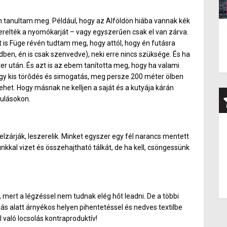
 tanultam meg. Például, hogy az Alföldön hiába vannak kék
erelték a nyomókarját – vagy egyszerűen csak el van zárva.
 is Füge révén tudtam meg, hogy attól, hogy én futásra
dben, én is csak szenvedve), neki erre nincs szüksége. És ha
er után.
És azt is az ebem tanította meg, hogy ha valami
egy kis törődés és simogatás, meg persze 200 méter ölben
Lehet.
Hogy másnak ne kelljen a saját és a kutyája kárán
dulásokon.
elzárják, leszerelik. Minket egyszer egy fél narancs mentett
kkal vizet és összehajtható tálkát, de ha kell, csöngessünk
 mert a légzéssel nem tudnak elég hőt leadni. De a többi
ulás alatt árnyékos helyen pihentetéssel és nedves textilbe
 való locsolás kontraproduktív!