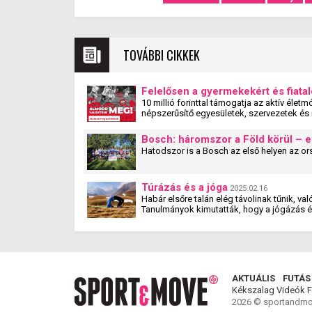
TOVÁBBI CIKKEK
Felelősen a gyermekekért és fiatal
10 millió forinttal támogatja az aktív éle
népszerűsítő egyesületek, szervezetek é
induló pályázata. A #mitehetünktöbbet pál
pályázaton olyan magyarországi szervezete
Bosch: háromszor a Föld körül – e
biztosítják a rendszeres mozgás, sportolá
Kft. ügyvezető igazgatója.
Túrázás és a jóga
2025.02.16
Habár elsőre talán elég távolinak tűnik, v
Tanulmányok kimutatták, hogy a jógázás és 
teremt.
AKTUÁLIS
FUTÁS
Kékszalag
Videók
F
2026 © sportandmo