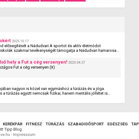
okért
2025.10.17
tmód elősegítését a Nádudvari A sportot és aktív életmódot
s iskolák szakmai tevékenységét támogatja a Nádudvari hamarosan
yzat a cég társadalmi felelősségvállalási programjának új eleme. A
k vehetnek részt, amelyek 5 és 25 év közötti fiatalok számára
lső hely a Fut a cég versenyen!
2025.04.27
s lehetőségét – jelentette be Nagy Ádám, a Nádudvari Élelmiszer
Hatodszor is a Bosch az első helyen az országos Fut a cég versenyen (X)
alójában nagyon is közel van egymáshoz a túrázás és a jóga.
a túrázás együtt nemcsak fizikai, hanem mentális jóllétet is
KERÉKPÁR
FITNESZ
TÚRÁZÁS
SZABADIDŐSPORT
EGÉSZSÉG
TÁP
itt Tipp
Blog
ve.hu -
Impresszum