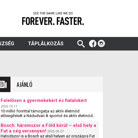
SZSÉG
TÁPLÁLKOZÁS
AJÁNLÓ
Felelősen a gyermekekért és fiatalokért
2025.10.17
10 millió forinttal támogatja az aktív életmód
elősegítését a Nádudvari A sportot és aktív életmódot
népszerűsítő egyesületek, szervezetek és iskolák
szakmai ...
Bosch: háromszor a Föld körül – első hely a
Fut a cég versenyen!
2025.04.27
Hatodszor is a Bosch az első helyen az országos Fut