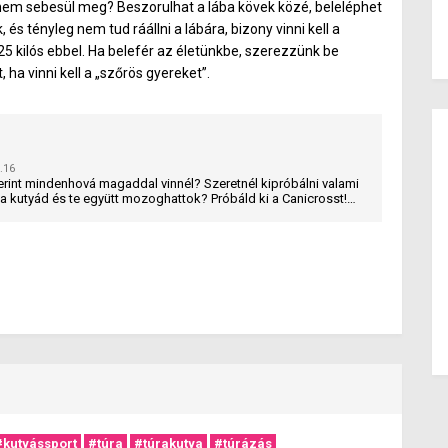
k nem sebesül meg? Beszorulhat a lába kövek közé, beleléphet
s tényleg nem tud ráállni a lábára, bizony vinni kell a
25 kilós ebbel. Ha belefér az életünkbe, szerezzünk be
, ha vinni kell a „szőrös gyereket”.
.16
erint mindenhová magaddal vinnél? Szeretnél kipróbálni valami
 kutyád és te együtt mozoghattok? Próbáld ki a Canicrosst!
az a kutya és a terepfutás szóösszetételről elnevezett kutyás
al húzza keresztül a terepen gazdáját.
#kutyássport
#túra
#túrakutya
#túrázás