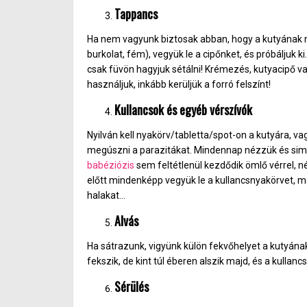
Tappancs
Ha nem vagyunk biztosak abban, hogy a kutyának ne
burkolat, fém), vegyük le a cipőnket, és próbáljuk k
csak füvön hagyjuk sétálni! Krémezés, kutyacipő vagy
használjuk, inkább kerüljük a forró felszínt!
Kullancsok és egyéb vérszívók
Nyilván kell nyakörv/tabletta/spot-on a kutyára, va
megúszni a parazitákat. Mindennap nézzük és simog
babéziózis
sem feltétlenül kezdődik ömlő vérrel, néh
előtt mindenképp vegyük le a kullancsnyakörvet, 
halakat…
Alvás
Ha sátrazunk, vigyünk külön fekvőhelyet a kutyának
fekszik, de kint túl éberen alszik majd, és a kullan
Sérülés