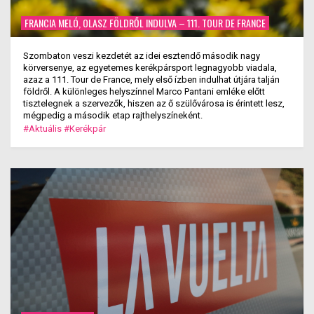
FRANCIA MELÓ, OLASZ FÖLDRŐL INDULVA – 111. TOUR DE FRANCE
Szombaton veszi kezdetét az idei esztendő második nagy
körversenye, az egyetemes kerékpársport legnagyobb viadala,
azaz a 111. Tour de France, mely első ízben indulhat útjára talján
földről. A különleges helyszínnel Marco Pantani emléke előtt
tisztelegnek a szervezők, hiszen az ő szülővárosa is érintett lesz,
mégpedig a második etap rajthelyszíneként.
#Aktuális
#Kerékpár