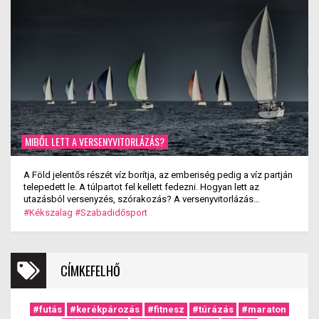
MIBŐL LETT A VERSENYVITORLÁZÁS?
A Föld jelentős részét víz borítja, az emberiség pedig a víz partján
telepedett le. A túlpartot fel kellett fedezni. Hogyan lett az
utazásból versenyzés, szórakozás? A versenyvitorlázás
kialakulása.
#Kékszalag
#Szabadidősport
CÍMKEFELHŐ
#futás
#kerékpározás
#fitnesz
#túrázás
#maraton