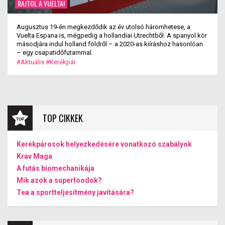
RAJTOL A VUELTA!
Augusztus 19-én megkezdődik az év utolsó háromhetese, a
Vuelta Espana is, mégpedig a hollandiai Utrechtből. A spanyol kör
másodjára indul holland földről – a 2020-as kiíráshoz hasonlóan
– egy csapatidőfutammal.
#Aktuális
#Kerékpár
TOP CIKKEK
Kerékpárosok helyezkedésére vonatkozó szabályok
Krav Maga
A futás biomechanikája
Mik azok a superfoodok?
Tea a sportteljesítmény javítására?